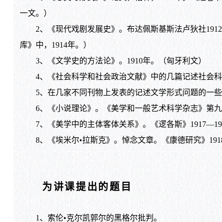
一文。）
2、《现代戏剧发展史》。布达佩斯基斯法卢狄社191
库》中，1914年。）
3、《文学史的方法论》。1910年。（匈牙利文）
4、《社会科学和社会政治文献》中的几篇记述社会科
5、在几家不同刊物上发表的记述文学形式问题的一些
6、《小说理论》。《美学和一般艺术科学杂志》第九卷第
7、《美学中的主体客体关系》。《逻各斯》1917—1
8、《埃米尔•拉斯克》。悼念文章。《康德研究》191
为讲课提出的题目
1、索伦•克尔凯郭尔的黑格尔批判。