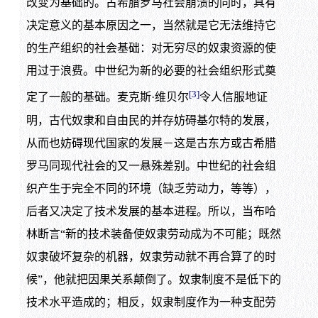
改变为基础的。古希腊罗马社会崩溃的同时，具有
决定意义的基本原因之一，当然就是它无法维持它
的生产组织的社会基础：对无穷尽的奴隶资源的使
用过于浪费。中世纪为新的必要的社会组织形式奠
[3]
定了一般的基础。麦克斯·维贝尔
令人信服地证
明，古代奴隶和自由民的并存妨碍基尔特的发展，
从而也妨碍现代国家的发展－这是古东方或古希腊
罗马同现代社会的又一悬殊差别。中世纪的社会组
织产生于完全不同的环境（缺乏劳动力，等等），
后者又决定了技术发展的基本进程。所以，当布哈
林断言“新的技术装备使奴隶劳动成为不可能；既然
奴隶破坏复杂的机器，奴隶劳动就不再合算了的时
候”，他就把因果关系颠倒了。奴隶制度不是低下的
技术水平造成的；相反，奴隶制度作为一种支配劳