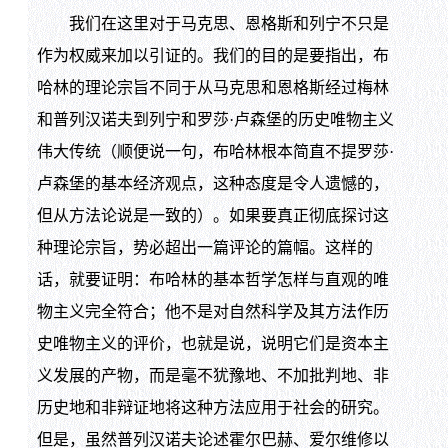
我们在这里对于马克思、恩格斯和列宁不只是
作为权威来加以引证的。我们的目的是要指出，布
哈林的理论宗旨不同于从马克思和恩格斯经过梅林
和普列汉诺夫到列宁和罗莎·卢森堡的历史唯物主义
伟大传统（顺便说一句，布哈林根本简直不提罗莎·
卢森堡的基本经济观点，这种态度是令人遗憾的，
但从方法论说是一致的）。如果要真正彻底探讨这
种理论宗旨，势必超出一篇评论的篇幅。这样的
话，就要证明：布哈林的基本哲学怎样与直观的唯
物主义完全符合；他不是对自然科学及其方法作历
史唯物主义的评价，也就是说，说明它们是资本主
义发展的产物，而是毫不犹豫地、不加批判地、非
历史地和非辩证地将这种方法应用于社会的研究。
但是，虽然普列汉诺夫论述霍尔巴赫、爱尔维修以