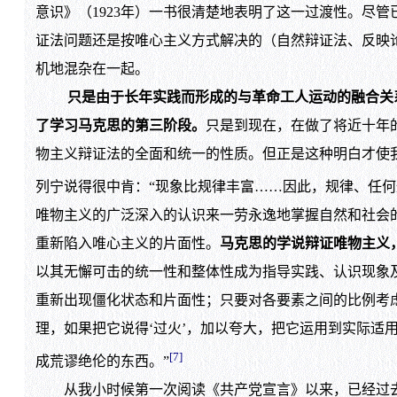
意识》（1923年）一书很清楚地表明了这一过渡性。尽
证法问题还是按唯心主义方式解决的（自然辩证法、反映
机地混杂在一起。
只是由于长年实践而形成的与革命工人运动的融合关
了学习马克思的第三阶段。
只是到现在，在做了将近十年
物主义辩证法的全面和统一的性质。但正是这种明白才使
列宁说得很中肯：“现象比规律丰富……因此，规律、任何
唯物主义的广泛深入的认识来一劳永逸地掌握自然和社会
重新陷入唯心主义的片面性。
马克思的学说辩证唯物主义
以其无懈可击的统一性和整体性成为指导实践、认识现象
重新出现僵化状态和片面性；只要对各要素之间的比例考
理，如果把它说得‘过火’，加以夸大，把它运用到实际适
[7]
成荒谬绝伦的东西。”
从我小时候第一次阅读《共产党宣言》以来，已经过去