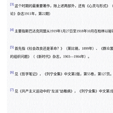
[3]
这个时期的最重要著作，除上述两部外，还有《心灵与形式》（柏
论》杂志1911年，第22期）
[4]
主要指斯巴达克同盟从1919年1月27日至1918年10月在柏
[5]
首先指《社会改良还是革命？》（莱比锡，1899年）、《群众罢
的组织问题》（《新时代》杂志，1903—1904年）。
[6]
见《哲学笔记》，《列宁全集》中文第2版，第55卷，第127页
[7]
见《共产主义运动中的“左派”幼稚病》，《列宁全集》中文第2版