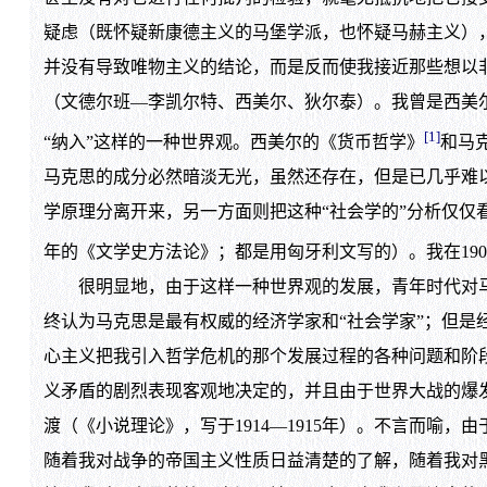
疑虑（既怀疑新康德主义的马堡学派，也怀疑马赫主义）
并没有导致唯物主义的结论，而是反而使我接近那些想以
（文德尔班—李凯尔特、西美尔、狄尔泰）。我曾是西美
[1]
“纳入”这样的一种世界观。西美尔的《货币哲学》
和马
马克思的成分必然暗淡无光，虽然还存在，但是已几乎难以
学原理分离开来，另一方面则把这种“社会学的”分析仅仅看
年的《文学史方法论》；都是用匈牙利文写的）。我在1907
很明显地，由于这样一种世界观的发展，青年时代对马
终认为马克思是最有权威的经济学家和“社会学家”；但是
心主义把我引入哲学危机的那个发展过程的各种问题和阶
义矛盾的剧烈表现客观地决定的，并且由于世界大战的爆
渡（《小说理论》，写于1914—1915年）。不言而喻
随着我对战争的帝国主义性质日益清楚的了解，随着我对