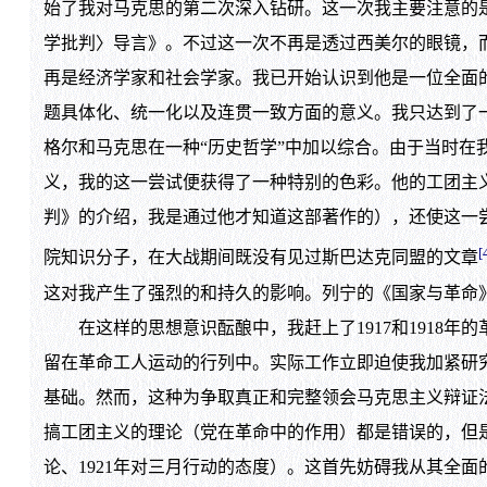
始了我对马克思的第二次深入钻研。这一次我主要注意的
学批判〉导言》。不过这一次不再是透过西美尔的眼镜，而
再是经济学家和社会学家。我已开始认识到他是一位全面
题具体化、统一化以及连贯一致方面的意义。我只达到了
格尔和马克思在一种“历史哲学”中加以综合。由于当时在
义，我的这一尝试便获得了一种特别的色彩。他的工团主义
判》的介绍，我是通过他才知道这部著作的），还使这一
[
院知识分子，在大战期间既没有见过斯巴达克同盟的文章
这对我产生了强烈的和持久的影响。列宁的《国家与革命》我
在这样的思想意识酝酿中，我赶上了1917和1918年的
留在革命工人运动的行列中。实际工作立即迫使我加紧研
基础。然而，这种为争取真正和完整领会马克思主义辩证
搞工团主义的理论（党在革命中的作用）都是错误的，但是
论、1921年对三月行动的态度）。这首先妨碍我从其全