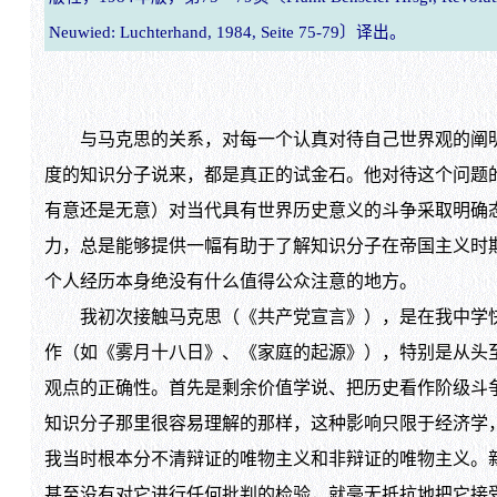
Neuwied: Luchterhand, 1984, Seite 75-79〕译出。
与马克思的关系，对每一个认真对待自己世界观的阐明
度的知识分子说来，都是真正的试金石。他对待这个问题
有意还是无意）对当代具有世界历史意义的斗争采取明确
力，总是能够提供一幅有助于了解知识分子在帝国主义时
个人经历本身绝没有什么值得公众注意的地方。
我初次接触马克思（《共产党宣言》），是在我中学快
作（如《雾月十八日》、《家庭的起源》），特别是从头
观点的正确性。首先是剩余价值学说、把历史看作阶级斗
知识分子那里很容易理解的那样，这种影响只限于经济学，
我当时根本分不清辩证的唯物主义和非辩证的唯物主义。新
甚至没有对它进行任何批判的检验，就毫无抵抗地把它接