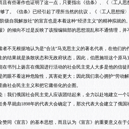
且有些著作也证明了这一点，只要指出《信条》、《〈工人思想报
宣言就够了。《信条》已经引起了理所当然的抗议，《〈工人思想报
阶级自我解放社”的宣言也是本着这种“经济主义”的精神拟就的
报》的倾向不过是反映了该报编辑部的思想混乱和不通情理，并
不无根据地认为是“合法”马克思主义的著名代表，在他们的
生的结果就是涣散状态和无政府状态，因此，伯恩施坦这个原马
能在书刊上扬言在俄国进行活动的社会民主党人大多是他的信徒
眼不看这种危险性，其害处更大；因此我们衷心拥护“劳动解
歪曲社会民主主义和把它庸俗化的企图。
：我们俄国社会民主党人应该团结起来，全力以赴地建立一个
任务早就由1898年的代表大会确定了，那次代表大会建立了俄
赞同《宣言》的基本思想，而且认为《宣言》的重要意义在于