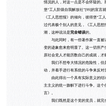
情况的人，对这一点是不会怀疑的。而
堡“工人阶级自我解放社”[99]的
《工人思想报》的倾向，彼得堡“工人
过代表极个别人的意见，《工人思想
潮，这种说法是
完全错误
的。
与此同时，有一些著作家一直被读者
变的迹象愈来愈明显了。这一切所产
原社会党人才能历数自己的成就，才
我们不想夸大情况的危险性，但是闭
动，并着手进行有系统的斗争来反对
由此得出一个具有实际意义的结论
主主义的统一旗帜下进行斗争。这个
言》。
我们既然是这个党的党员，就完全