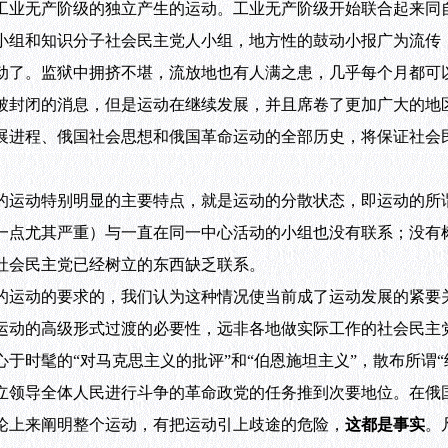
工业无产阶级的独立产生的运动。工业无产阶级开始联合起来同
小组和知识分子社会民主党人小组，地方性的鼓动小报广为流传
动了。监狱中拥挤不堪，流放地也有人满之患，几乎每个月都可以
被封闭的消息，但是运动在继续发展，并且席卷了更加广大的地
展进程、俄国社会思想和俄国革命运动的全部历史，将保证社会
运动特别明显的主要特点，就是运动的分散状态，即运动的所
一点尤其严重）与一直在同一中心活动的小组也没有联系；没有
社会民主党已经树立的东西缺乏联系。
运动的要求的，我们认为这种情况使当前成了运动发展的紧要
运动的高级形式过渡的必要性，远非各地做实际工作的社会民主
于时髦的“对马克思主义的批评”和“伯恩施坦主义”，散布所谓
立领导全体人民进行斗争的革命政党的任务推到次要地位。在俄
论上来阐明整个运动，有把运动引上歧途的危险，
这都是事实
。