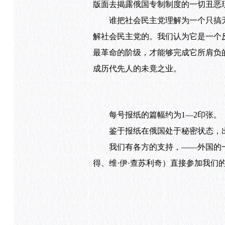
版面去揭露俄国专制制度的一切丑恶
谁把社会民主党理解为一个只搞无产
解社会民主党的。我们认为它是一个
最革命的阶级，才能够完成它所肩负
成历代先人的未竟之业。
每号报纸的篇幅约为1—2印张。
鉴于报纸在俄国处于秘密状态，出
我们有各方的支持，——外国的一些
得、维·伊·查苏利奇）直接参加我