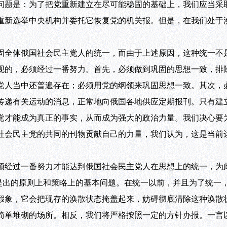
问题是：为了把党重新建立在尽可能稳固的基础上，我们应当采
新选举中央机构并委托它恢复党的机关报。但是，在我们处于
全体俄国社会民主党人的统一，而由于上述原因，这种统一不
现的，必须经过一番努力。首先，必须做到巩固的思想一致，排
党人当中还普遍存在；必须用党的纲领来巩固思想一致。其次，
传递有关运动的消息，正常地向俄国各地供应定期报刊。只有建
党才能成为真正的事实，从而成为强大的政治力量。我们决心要
社会民主党的共同的刊物贡献自己的力量，我们认为，这是当前
经过一番努力才能达到俄国社会民主党人在思想上的统一，为
”提出的原则上和策略上的基本问题。在统一以前，并且为了统一
假象，它会把现存的涣散状态掩盖起来，妨碍彻底清除这种涣散
简单堆砌的场所。相反，我们将严格按照一定的方针办报。一言