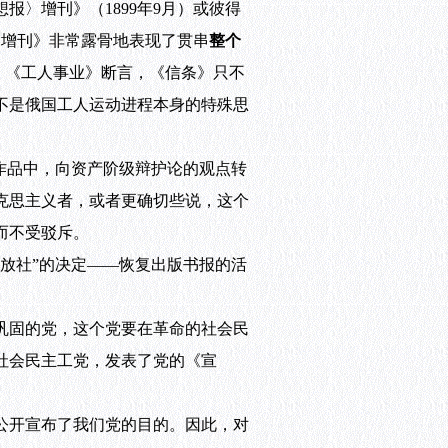
〉增刊》（1899年9月）或彼得
〉增刊》非常露骨地表现了贯串
整个
。《工人事业》断言，《信条》只不
不是俄国工人运动进程本身的特殊思
作品中，向资产阶级辩护论的观点转
克思主义者，或者更确切些说，这个
而不受驳斥。
放社”的决定——恢复出版书报的活
巩固的党，这个党要在革命的社会民
国社会民主工党，发表了党的《宣
公开宣布了我们党的目的。因此，对