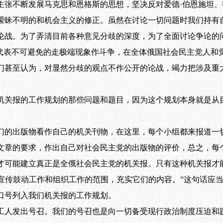
主张不断发展马克思和恩格斯的思想，坚决反对爱德·伯恩施坦、
暧昧不明的和机会主义的修正。虽然在讨论一切问题时我们持有
论战。为了弄清目前各种意见分歧的深度，为了全面讨论争论的
的代表不可避免的走极端现象作斗争，在全体俄国社会民主党人和
们甚至认为，对显然分歧的观点不作公开的论战，竭力把涉及重
关报的工作规划的那些问题和题目，因为这个规划本身就是从
的出版物看作自己的机关刊物，在这里，每个小组都来报道一
文章的要求，作出自己对社会民主党的出版物的评价，总之，每
才可能建立真正是全俄社会民主党的机关报。只有这种机关报才
们宣传鼓动工作和组织工作的范围，充实它们的内容。”这句话应
口号列入我们机关报的工作规划。
人发出号召。我们的号召也是向一切备受现行政治制度压迫和