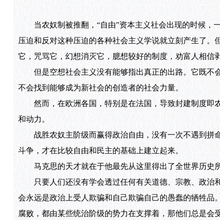
当农奴制被推翻，“自由”资本主义社会出现的时候，一
压迫和反对这种压迫的各种社会主义学说就立刻产生了。
它，咒骂它，幻想消灭它，臆想较好的制度，劝富人相信
但是空想社会主义没有能够指出真正的出路。它既不会
不会找到能够成为新社会的创造者的社会力量。
然而，在欧洲各国，特别是在法国，导致封建制度即农
和动力。
战胜农奴主阶级而赢得政治自由，没有一次不遇到拼命
斗争，才在比较自由和民主的基础上建立起来。
马克思的天才就在于他最先从这里得出了全世界历史所
只要人们还没有学会透过任何有关道德、宗教、政治和
会永远是政治上受人欺骗和自己欺骗自己的愚蠢的牺牲品
腐败，都由某些统治阶级的势力在支撑着，那他们总是会