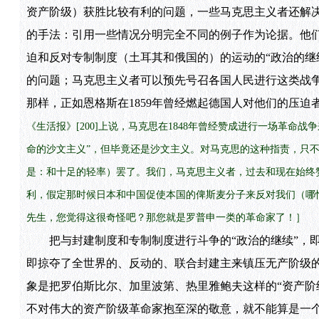
资产阶级）获胜比较有利的问题，一些马克思主义者还解决过1
的手法：引用一些情况分明完全不同的例子作为论据。他
迫和反对专制制度（土耳其和俄国的）的运动的“政治的继
的问题；马克思主义者可以预先号召各国人民进行这类战争，
那样，正如恩格斯在1859年曾经燃起德国人对他们的压
《生活报》[200]上说，马克思在1848年曾经赞成进行一场革命
命的沙文主义”，但毕竟还是沙文主义。对马克思的这种指责，只不
是：和十足的轻率）罢了。我们，马克思主义者，过去和现在始终赞
利，假定那时候日本和中国促使本国的俾斯麦分子来反对我们（哪
先生，您觉得这很奇怪吧？那您就是罗普申一类的革命家了！］
把与封建制度和专制制度进行斗争的“政治的继续”，即
即掠夺了全世界的、反动的、联合封建主来镇压无产阶级的
象是把罗伯斯比尔、加里波第、热里雅鲍夫这样的“资产阶
不对伟大的资产阶级革命家抱至深的敬意，就不能算是一