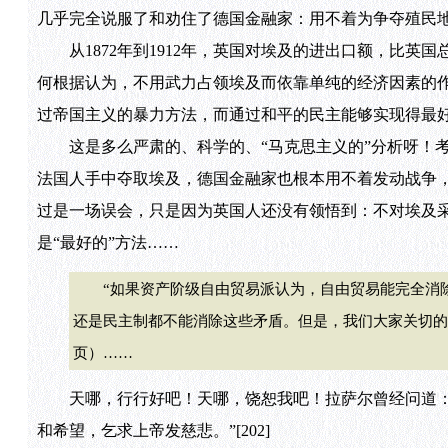
几乎完全说服了和劝住了德国金融家：用不着为争夺殖民
从1872年到1912年，英国对埃及的进出口额，比英国
何根据认为，不用武力占领埃及而依靠单纯的经济因素的作用
过帝国主义的暴力方法，而通过和平的民主能够实现得最好
这是多么严肃的、科学的、“马克思主义的”分析呀！考茨
法国人手中夺取埃及，德国金融家也根本用不着发动战争
过是一场误会，只是因为英国人还没有领悟到：不对埃及采
是“最好的”方法……
“如果资产阶级自由贸易派认为，自由贸易能完全消除
还是民主制都不能消除这些矛盾。但是，我们大家关切的
页）……
天哪，行行好吧！天哪，饶恕我吧！拉萨尔曾经问道：什
和希望，乞求上帝发慈悲。”[202]