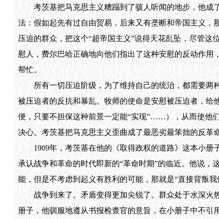
考茨基把马克思主义糟蹋到了骇人听闻的地步，他成了
法：假如起先有过自由贸易，后来又有垄断和帝国主义，那
压迫的群众，把这个“超帝国主义”说得天花乱坠，尽管这
慰人，费尔巴哈正确地向他们指出了这种安慰的反动作用
帮忙。
所有一切压迫阶级，为了维持自己的统治，都需要两种
被压迫者的反抗和暴乱。牧师的使命是安慰被压迫者，给
便，只要不担保这种前景一定能“实现”……），从而使他
决心。考茨基把马克思主义歪曲成了最恶劣最笨拙的反革
1909年，考茨基在他的《取得政权的道路》这本小册
承认战争和革命的时代即新的“革命时期”的临近。他说，
能，但是不考虑到起义有胜利的可能，那就是“直接背叛我
战争到来了。矛盾变得更加尖锐了。群众处于水深火热
册子，他驯服地遵从书报检查官的意旨，在小册子中不引