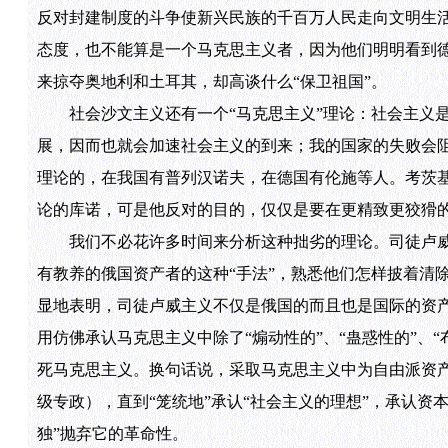
反对封建制度的斗争使新兴民族的千百万人民走向文明生活
态度，也不能算是一个马克思主义者，因为他们明明看到
来掠夺奥地利和土耳其，却高谈什么“保卫祖国”。
社会沙文主义还有一个“马克思主义”理论：社会主义是
展，因而也就会加速社会主义的到来；我的国家的失败会
理论的，在我国有普列汉诺夫，在德国有伦施等人。考茨
论的库诺，可是他反对的目的，仅仅是要在更精致更狡猾
我们不必花许多时间来分析这种拙劣的理论。司徒卢威的《
有教养的俄国资产者的这种“手法”，熟悉他们怎样披着清
显地表明，司徒卢威主义不仅是俄国的而且也是国际的资产
用仿佛承认马克思主义中除了“煽动性的”、“蛊惑性的”、“
死马克思主义。换句话说，采取马克思主义中为自由派资
级专政），直到“笼统地”承认“社会主义的理想”，承认资
独”抛弃它的革命性。