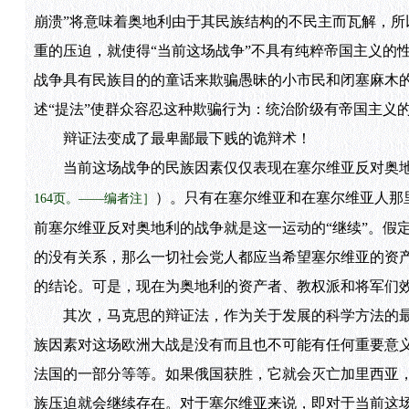
崩溃”将意味着奥地利由于其民族结构的不民主而瓦解，
重的压迫，就使得“当前这场战争”不具有纯粹帝国主义的
战争具有民族目的的童话来欺骗愚昧的小市民和闭塞麻木的
述“提法”使群众容忍这种欺骗行为：统治阶级有帝国主义的
辩证法变成了最卑鄙最下贱的诡辩术！
当前这场战争的民族因素仅仅表现在塞尔维亚反对奥地
）。只有在塞尔维亚和在塞尔维亚人那
164页。——编者注］
前塞尔维亚反对奥地利的战争就是这一运动的“继续”。假
的没有关系，那么一切社会党人都应当希望塞尔维亚的资
的结论。可是，现在为奥地利的资产者、教权派和将军们
其次，马克思的辩证法，作为关于发展的科学方法的最
族因素对这场欧洲大战是没有而且也不可能有任何重要意
法国的一部分等等。如果俄国获胜，它就会灭亡加里西亚，
族压迫就会继续存在。对于塞尔维亚来说，即对于当前这