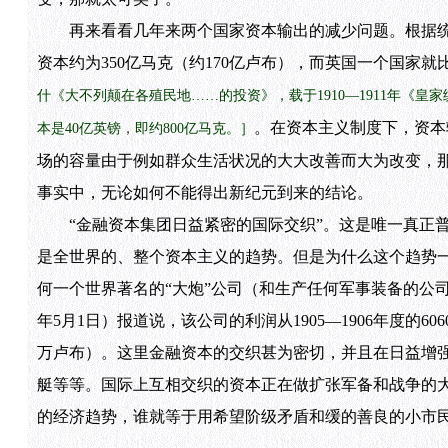
再来看看几年来两个国家资本输出的减少问题。根据统计
资本约为350亿马克（约170亿卢布），而英国一个国家就
什《大不列颠在各殖民地……的投资》，载于1910—1911年《皇家
。在资本主义制度下，资本
本是40亿英镑，即约800亿马克。］
场的容量由于例如群众生活状况的大大改善而大为改变，
事实中，无论如何不能得出新纪元到来的结论。
“金融资本集团日益紧密的国际交织”。这是唯一真正普
是全世界的、整个资本主义的趋势。但是为什么这个趋势
何一个世界著名的“大炮”公司（和生产任何军事装备的公司
年5月1日）报道说，该公司的利润从1905—1906年度的6060
万卢布）。这里金融资本的交织甚为密切，并且在日益增强
艇等等。国际上互相交织的资本正在做扩张军备和战争的
的经济趋势，谁就等于用希望阶级矛盾和缓的善良的小市