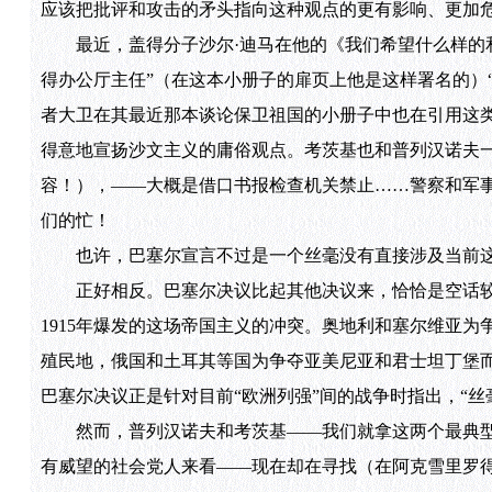
应该把批评和攻击的矛头指向这种观点的更有影响、更加
最近，盖得分子沙尔·迪马在他的《我们希望什么样的和
得办公厅主任”（在这本小册子的扉页上他是这样署名的）
者大卫在其最近那本谈论保卫祖国的小册子中也在引用这
得意地宣扬沙文主义的庸俗观点。考茨基也和普列汉诺夫
容！），——大概是借口书报检查机关禁止……警察和军事
们的忙！
也许，巴塞尔宣言不过是一个丝毫没有直接涉及当前这
正好相反。巴塞尔决议比起其他决议来，恰恰是空话较少
1915年爆发的这场帝国主义的冲突。奥地利和塞尔维亚
殖民地，俄国和土耳其等国为争夺亚美尼亚和君士坦丁堡
巴塞尔决议正是针对目前“欧洲列强”间的战争时指出，“丝
然而，普列汉诺夫和考茨基——我们就拿这两个最典型
有威望的社会党人来看——现在却在寻找（在阿克雪里罗得