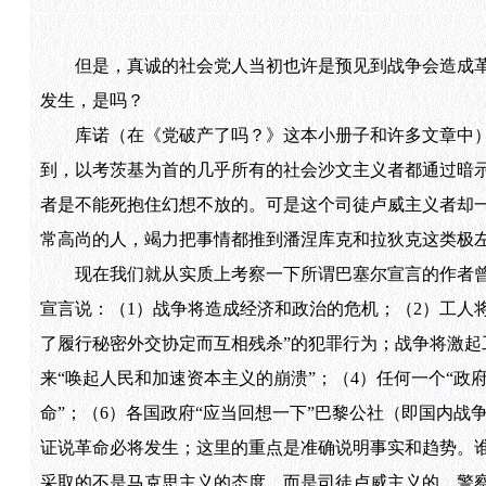
但是，真诚的社会党人当初也许是预见到战争会造成革
发生，是吗？
库诺（在《党破产了吗？》这本小册子和许多文章中）
到，以考茨基为首的几乎所有的社会沙文主义者都通过暗示
者是不能死抱住幻想不放的。可是这个司徒卢威主义者却一
常高尚的人，竭力把事情都推到潘涅库克和拉狄克这类极
现在我们就从实质上考察一下所谓巴塞尔宣言的作者曾
宣言说：（1）战争将造成经济和政治的危机；（2）工人
了履行秘密外交协定而互相残杀”的犯罪行为；战争将激起
来“唤起人民和加速资本主义的崩溃”；（4）任何一个“政
命”；（6）各国政府“应当回想一下”巴黎公社（即国内战
证说革命必将发生；这里的重点是准确说明事实和趋势。
采取的不是马克思主义的态度，而是司徒卢威主义的、警