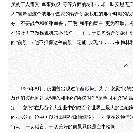
员的工人遭受“军事奴役”等等方面的材料，却一味安慰无
人”曾希望这个或那个国家的资产阶级获胜的那个时期的战
夺，不要战争和扩张军备，证明“和平的民主”更为可取。
不得呀！书报检查机关不允许……），于是向资产阶级和机
的“前景”（他不担保这种前景一定能“实现”）……弗·梅
1905年8月，俄国曾出现过革命形势。为了“安慰”愤懑
及他们彼此间达成“持久和平的”协议叫作“超帝国主义”的
定，“交织”在几百个大企业中的成百个世界上最大的金融
的拙劣的理论中可以得出哪些政治结论）。即使在这种情
行动，一切诺言、一切美好的前景只能是空中楼阁。