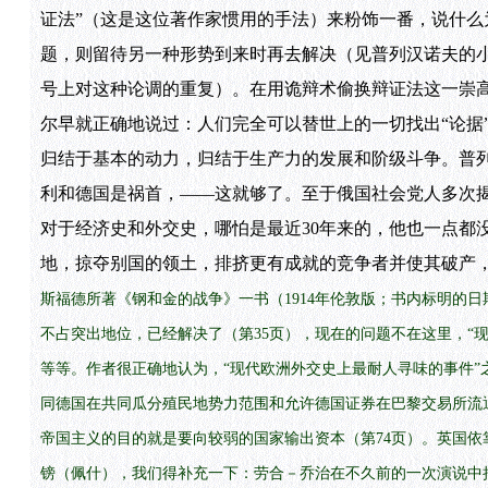
证法”（这是这位著作家惯用的手法）来粉饰一番，说什
题，则留待另一种形势到来时再去解决（见普列汉诺夫的小册
号上对这种论调的重复）。在用诡辩术偷换辩证法这一崇高
尔早就正确地说过：人们完全可以替世上的一切找出“论据
归结于基本的动力，归结于生产力的发展和阶级斗争。普
利和德国是祸首，——这就够了。至于俄国社会党人多次
对于经济史和外交史，哪怕是最近30年来的，他也一点都
地，掠夺别国的领土，排挤更有成就的竞争者并使其破产
斯福德所著《钢和金的战争》一书（1914年伦敦版；书内标明的日
不占突出地位，已经解决了（第35页），现在的问题不在这里，“现
等等。作者很正确地认为，“现代欧洲外交史上最耐人寻味的事件”之
同德国在共同瓜分殖民地势力范围和允许德国证券在巴黎交易所流通
帝国主义的目的就是要向较弱的国家输出资本（第74页）。英国依靠这种资
镑（佩什），我们得补充一下：劳合－乔治在不久前的一次演说中把