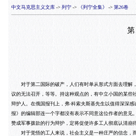
中文马克思主义文库
->
列宁
->
《列宁全集》
->
第26卷
第
对于第二国际的破产，人们有时单从形式方面去理解，
议的无法召开，等等。持这种观点的，有中立小国的某些
辩护人。在俄国报刊上，弗·科索夫斯基先生以值得深深感
报》的编辑部连一个字都没有表示不同意这位作者的意见
赞成军事拨款的行为辩护，定将促使许多工人彻底认清崩
对于觉悟的工人来说，社会主义是一种庄严的信念，而