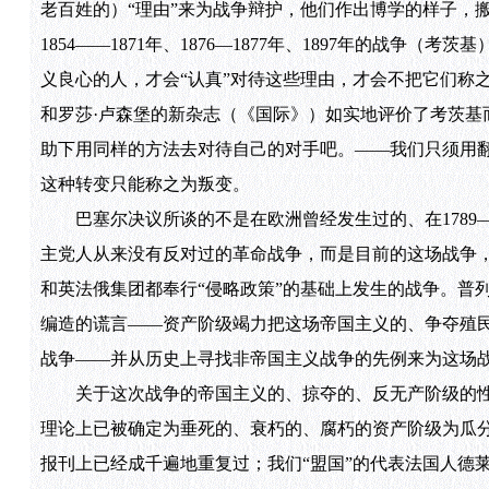
老百姓的）“理由”来为战争辩护，他们作出博学的样子，搬
1854——1871年、1876—1877年、1897年的战
义良心的人，才会“认真”对待这些理由，才会不把它们称
和罗莎·卢森堡的新杂志（《国际》）如实地评价了考茨基
助下用同样的方法去对待自己的对手吧。——我们只须用
这种转变只能称之为叛变。
巴塞尔决议所谈的不是在欧洲曾经发生过的、在1789—
主党人从来没有反对过的革命战争，而是目前的这场战争，
和英法俄集团都奉行“侵略政策”的基础上发生的战争。普
编造的谎言——资产阶级竭力把这场帝国主义的、争夺殖
战争——并从历史上寻找非帝国主义战争的先例来为这场
关于这次战争的帝国主义的、掠夺的、反无产阶级的性
理论上已被确定为垂死的、衰朽的、腐朽的资产阶级为瓜分
报刊上已经成千遍地重复过；我们“盟国”的代表法国人德莱