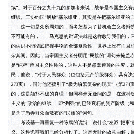
续”。对于百分之九十九的参加者来说，战争是帝国主义
继续。三协约国“解放”塞尔维亚，其实是在把塞尔维亚的
这一切是众所周知的，而考茨基为了替机会主义者辩护，
不可能有的，——马克思的辩证法就是这样教导我们的，
的认识不能彻底把握事物的全部复杂性。世界上没有而且也
杂其间。因此，当帝国主义者分明用“民族的”词句来掩盖
是“纯粹”帝国主义性质的，这种人不是愚蠢透顶的学究，
民，他说，“对于人民群众（也包括无产阶级群众）具有决
273页），同时他还援引了“极为纷繁复杂的现实”（第2
的，这是颠扑不破的真理！但同样毫无疑问的是，在这种
主义的“政治的继续”，即“列强”的已经衰朽的资产阶级（
是为了愚弄群众而散布的“民族的”词句。
考茨基一再重复一种陈腐的诡辩，说什么“左派”把事情
义。这种诡辩我们已经分析过了。这是无耻的故意曲解，