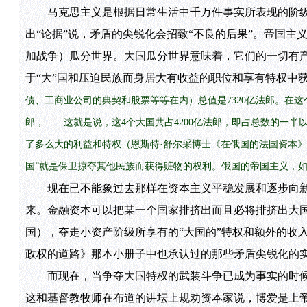
马克思主义是根据日常生活中千万件事实所表现的阶级矛
出“论据”说，矛盾的尖锐化会招致“不良的后果”。帝国主
加战争）瓜分世界。大国瓜分世界意味着，它们的一切有
于“大”国和压迫民族而身居大有收益的职位和享有特权中
债、工商业公司的典契和股票等等在内）总值是7320亿法郎。在这个数
郎，——这就是说，这4个大国共占4200亿法郎，即占总数的一
了多么大的利益和特权（恩斯特·舒尔采博士《在俄国的法国资本》，
国”就是保卫掠夺其他民族而获得赃物的权利。俄国的帝国主义，
现在已不能象过去那样在资本主义平稳发展和逐步向新
来。金融资本可以把某一个国家排挤出而且必将排挤出大
国），夺走小资产阶级所享有的“大国的”特权和额外的收
政权的道路》那本小册子中也承认过的那些矛盾尖锐化的
而现在，当争夺大国特权的武装斗争已成为事实的时候
这和基督教牧师在布道的讲坛上规劝资本家说，博爱是上