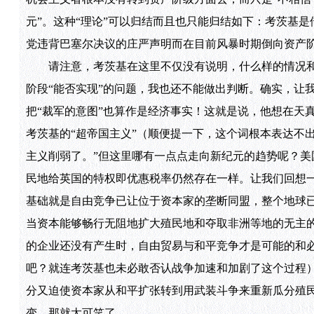
元”。这种“理论”可以归结而且也只能归结如下：考茨基
党违背巴塞尔决议的庄严声明而在目前风暴时期倒向资产
请注意，考茨基在这里不仅没有说明，什么样的情况和
阶段“能否实现”的问题，我也还不能做出判断。确实，让
把“裁军的意图”也算作是经济事实！这就是说，他想在天
考茨基的“超帝国主义”（顺便提一下，这个词根本表达不
主义削弱了。”但这里哪有一点点走向新纪元的趋势呢？
民地给英国的特权即优惠税率仍然存在一样。让我们回想一
基础就是自由竞争已让位于资本家的垄断同盟，整个地球
当资本能够畅行无阻地扩大殖民地和夺取非洲等地的无主
的企业还没有产生时，自由贸易与和平竞争才是可能的和
吧？就连考茨基也未必敢否认战争加速和加剧了这个过程
分又迫使资本家从和平扩张转到用武装斗争来重新瓜分殖
变，那就太可笑了。