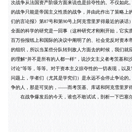
次战争从法国资产阶级方面来说也是掠夺性的。不仅如此
的战争只能是帝国主义性质的战争，并由此作出了策略上
们的言论报》第87号和第90号上阿克雪里罗得最近的谈
全面的科学的研究是一回事（这种研究才刚刚开始，它实
百万份报纸上和国际的决议中阐明了的、社会党反对资本
的组织，所以当某些分队转到敌人方面去的时候，我们就应
的理解“并不是所有的人都一样”，说沙文主义者考茨基和
讨论”等等，等等。对于资本主义掠夺性的一切表现，以
问题上，学者们（尤其是学究们）是永远不会停止争论的。
争的人，那是可笑的，——而考茨基、库诺和阿克雪里罗
在战争爆发后的今天，谁也不敢试试，剖析一下巴塞尔