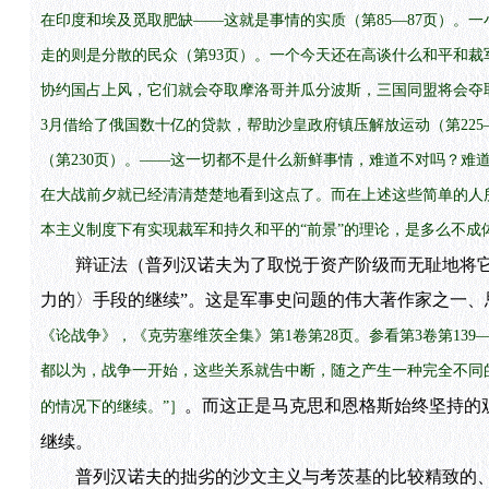
在印度和埃及觅取肥缺——这就是事情的实质（第85—87页）。
走的则是分散的民众（第93页）。一个今天还在高谈什么和平和裁
协约国占上风，它们就会夺取摩洛哥并瓜分波斯，三国同盟将会夺取
3月借给了俄国数十亿的贷款，帮助沙皇政府镇压解放运动（第225
（第230页）。——这一切都不是什么新鲜事情，难道不对吗？难
在大战前夕就已经清清楚楚地看到这点了。而在上述这些简单的人
本主义制度下有实现裁军和持久和平的“前景”的理论，是多么不
辩证法（普列汉诺夫为了取悦于资产阶级而无耻地将它歪
力的〉手段的继续”。这是军事史问题的伟大著作家之一、
《论战争》，《克劳塞维茨全集》第1卷第28页。参看第3卷第13
都以为，战争一开始，这些关系就告中断，随之产生一种完全不同
。而这正是马克思和恩格斯始终坚持的
的情况下的继续。”］
继续。
普列汉诺夫的拙劣的沙文主义与考茨基的比较精致的、