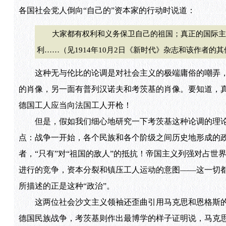
各国社会党人倒向“自己的”资本家的行动时说道：
大家都有权利和义务保卫自己的祖国；真正的国际主义
利……（见1914年10月2日《新时代》杂志和该作者的
这种无与伦比的论调是对社会主义的极端庸俗的嘲弄，
的肖像，另一面有普列汉诺夫和考茨基的肖像。要知道，真
德国工人应当向法国工人开枪！
但是，假如我们细心地研究一下考茨基这种论调的理论前
点：战争一开始，各个民族和各个阶级之间历史地形成的政
者，“只有”对“祖国的敌人”的抵抗！帝国主义列强对占
进行的竞争，资本分裂和镇压工人运动的意图——这一切
所描述的正是这种“政治”。
这两位社会沙文主义领袖还歪曲引用马克思和恩格斯的话作为
德国民族战争，考茨基则作出最博学的样子证明说，马克思解决过