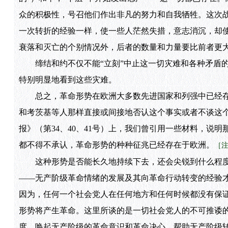
众的积极性，号召他们作出非凡的努力和自我牺牲。这次
一次转折的经验一样，使一些人茫然失措，意志消沉，却
衰落和灭亡的个别情况外，后者的数量和力量要比前者更
缔结和约不仅不能“立刻”中止这一切灾难和各种矛盾的
特别明显地看到这些灾难。
总之，革命形势在欧洲大多数先进国家和列强中已经存
和考茨基等人那样直接或间接地否认这个事实或者不谈这
报》（第34、40、41号）上，我们曾引用一些材料，
都不得不承认，革命形势的种种征兆已经存在于欧洲。
［注
这种形势是否能长久地持续下去，还会尖锐到什么程度
——无产阶级革命情绪的发展及其向革命行动转变的经验才
因为，任何一个社会党人在任何地方和任何时候都没有保
形势将产生革命。这里所谈的是一切社会党人的不可推诿
度，唤起无产阶级的革命意识和革命决心，帮助无产阶级