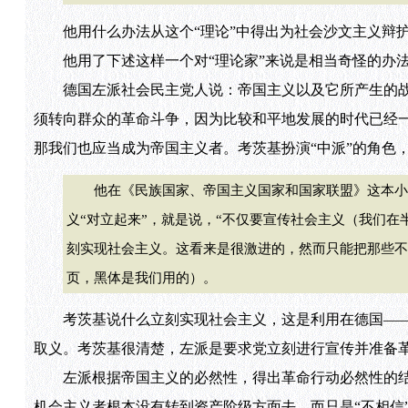
他用什么办法从这个“理论”中得出为社会沙文主义辩
他用了下述这样一个对“理论家”来说是相当奇怪的办
德国左派社会民主党人说：帝国主义以及它所产生的战
须转向群众的革命斗争，因为比较和平地发展的时代已经一
那我们也应当成为帝国主义者。考茨基扮演“中派”的角色
他在《民族国家、帝国主义国家和国家联盟》这本小册子
义“对立起来”，就是说，“不仅要宣传社会主义（我们
刻实现社会主义。这看来是很激进的，然而只能把那些不
页，黑体是我们用的）。
考茨基说什么立刻实现社会主义，这是利用在德国——特
取义。考茨基很清楚，左派是要求党立刻进行宣传并准备革
左派根据帝国主义的必然性，得出革命行动必然性的结论
机会主义者根本没有转到资产阶级方面去，而只是“不相信