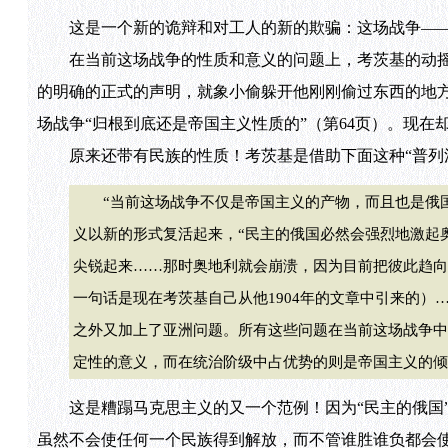
这是一个新的诡辩和对工人的新的欺骗：这场战争——请
在当前这场战争的性质和意义的问题上，考茨基的动摇
的明确的正式的声明，就象小偷躲开他刚刚偷过东西的地方
场战争“归根到底还是帝国主义性质的”（第64页）。现
原来还带有民族的性质！考茨基是借助下面这种“普列汉
“当前这场战争不仅是帝国主义的产物，而且也是俄国革
义以新的形式复活起来，“民主的俄国必然会强烈地激起
尖锐起来……那时奥地利就会崩溃，因为目前把彼此趋向
一句话是现在考茨基自己从他1904年的文章中引来的）
之外又加上了亚洲问题。所有这些问题在当前这场战争中
定性的意义，而在统治阶级中占优势的则是帝国主义的倾向
这是糟蹋马克思主义的又一个范例！因为“民主的俄国”
虽然不会使任何一个民族得到解放，而不管谁胜谁负都会使