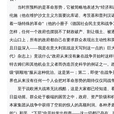
当时所预料的是革命形势，它被简略地表述为“经济和政
伦施（他在维护沙文主义方面要比库诺、考茨基和普列汉
着一场特殊的革命”（他的小册子《德国社会民主党和战争》
怎样，任何一个政府也摆脱不了财政破产、割让领土、被
火山口上，所有的政府都自己在要求群众表现出主动性和
且日益深入——我是在意大利宣战这天写到这一点的）巨大政
代》杂志上）竟说什么“政府从来没有象在战争开始时这样
特古姆们和其他机会主义者而伪造历史科学的例证之一。
级“驯顺地”服从这种统治。这是第一；第二，即使“在战
界也从来没有任何一个人会把对革命形势的期待仅仅同战争
至于说欧洲大战将无比残酷，这是大家都已经知道、看
日益动摇。群众处于极端的困苦之中，政府、资产阶级和
本家集团从战争中获得了空前的惊人的高额利润。各种矛
的”）和平，“下层”中开始发出怨声——这一切都已存在