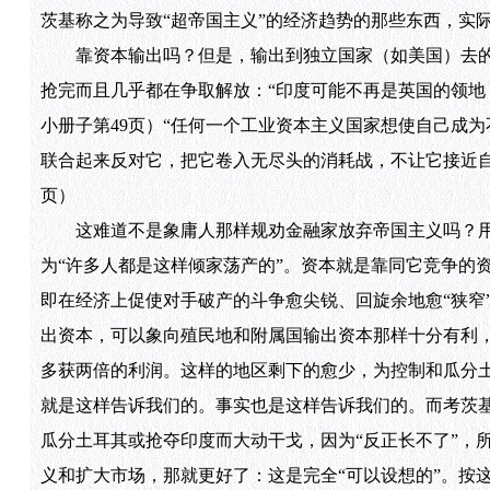
茨基称之为导致“超帝国主义”的经济趋势的那些东西，实
靠资本输出吗？但是，输出到独立国家（如美国）去的
抢完而且几乎都在争取解放：“印度可能不再是英国的领地
小册子第49页）“任何一个工业资本主义国家想使自己成
联合起来反对它，把它卷入无尽头的消耗战，不让它接近自
页）
这难道不是象庸人那样规劝金融家放弃帝国主义吗？用
为“许多人都是这样倾家荡产的”。资本就是靠同它竞争的
即在经济上促使对手破产的斗争愈尖锐、回旋余地愈“狭窄
出资本，可以象向殖民地和附属国输出资本那样十分有利
多获两倍的利润。这样的地区剩下的愈少，为控制和瓜分
就是这样告诉我们的。事实也是这样告诉我们的。而考茨基
瓜分土耳其或抢夺印度而大动干戈，因为“反正长不了”，
义和扩大市场，那就更好了：这是完全“可以设想的”。按