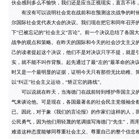
伙会感到多么不愉快，我们还是应当正视现实，直言不讳
有没有可以说明社会党在战前和在预测这次战争的时候是
尔国际社会党代表大会的决议。我们现在把它和同年召开的
下“已被忘记的”社会主义“言论”。前一个决议总结了各
战争的观点和策略。在昨天的国际和今天的社会沙文主义
己的读者提起这个决议，他们不是对决议只字不提，就是
实，就不能不叫作背叛。起先通过了最“左的”最革命的决
时又是一个最明显的证据，证明今天只有那些无比幼稚、
以“纠正”社会主义运动，“矫正它的路线”。
可以说就在昨天，当海德门在战前转到维护帝国主义的时
气来谈论他。可是现在，各国最著名的社会民主党领袖全
已。因此，对于象《我们的言论报》的作家们这样的人，
公民勇气，因为他们用轻蔑的笔调描写海德门“先生”，而
难道这种态度能够同尊重社会主义、尊重自己的整个信念