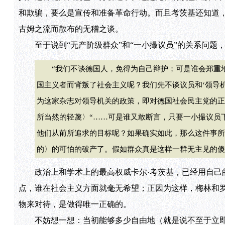
和欺骗，要么是宣传和准备革命行动。而且考茨基还知道，
古姆之流而散布的无稽之谈。
至于说到“无产阶级群众”和“一小撮议员”的关系问题
“我们不谈德国人，免得为自己辩护；可是谁会郑重地
国主义者而背叛了社会主义呢？我们先不谈议员和‘领导机
为这家杂志对领导机关的政策，即对德国社会民主党的正
所当然的轻蔑〉“……可是谁又敢断言，只要一小撮议员下
他们从前所追求的目标呢？如果确实如此，那么这件事所
的〉的可怕的破产了。假如群众真是这样一群无主见的傻瓜
政治上和学术上的最高权威卡尔·考茨基，已经用自己的
点，谁在社会主义方面就毫无希望；正因为这样，梅林和罗
物来对待，是做得唯一正确的。
不妨想一想：当初能够多少自由地（就是说不至于立即被