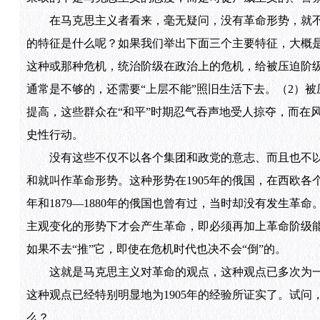
在马克思主义者看来，毫无疑问，没有革命形势，就不
的特征是什么呢？如果我们举出下面三个主要特征，大概是
这种或那种危机，统治阶级在政治上的危机，给被压迫阶级
通常是不够的，还需要“上层不能”照旧生活下去。（2）
提高，这些群众在“和平”时期忍气吞声地受人掠夺，而在
史性行动。
没有这些不仅不以各个集团和政党的意志、而且也不以
和就叫作革命形势。这种形势在1905年的俄国，在西欧各个
年和1879—1880年的俄国也曾有过，当时却没有发生
主观变化的形势下才会产生革命，即必须再加上革命阶级
如果不去“推”它，即使在危机时代也决不会“倒”的。
这就是马克思主义对革命的观点，这种观点已多次为一
这种观点已经特别明显地为1905年的经验所证实了。试问，1
么？