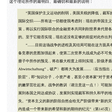
这个理论所作的最明白、最确切和最新的说明：
“英国保护主义运动的削弱，美国关税的降低，裁军的
国际交织——所有这一切都使我考虑到：现在的帝国主义
策，将以实行国际联合的金融资本共同剥削世界来代替各
的。至于它能否实现，现在还没有足够的前提对此作出判断。
“……目前这场战争的进程及其结局可能在这方面具有
备竞赛的意图加强起来，使第二次世界大战成为必不可免
册子中所作的预见，将在极大程度上得到实现，阶级矛盾
Abwirtschaftung”，破产〉都将大为发展……
阶层”，即“知识分子，小资产者，甚至小资本家”对于资
的嫩芽茁壮起来。战争的教训〈请注意这一点！〉可能加
展到各国之间达成协议，发展到实现裁军和持久和平的地
失。”资本主义的新的阶段自然会给无产阶级带来“新的灾难
内造成一个带来新的希望和新的期待的纪元”（第145页