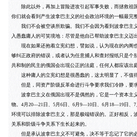
除此以外，再加上冒险进攻引起军事失败，而拯救祖国
你们就会看到产生波拿巴主义的社会政治环境的一幅最完
我们不会被空谈所欺骗。我们不会因为看到波拿巴主义
入愚蠢庸人的可笑境地：尽管是他自己帮助波拿巴主义迈
现在如果还抱着立宪幻想，譬如说，认为现在的内阁也许
够纠正政府的错误，或者认为任意捕人和查封报纸只是个
共和制的民主的俄国会出现公正的法庭，任何人都应该出
这种庸人的立宪幻想是很愚蠢的，这太明显了，不值得
但是，同资产阶级反革命进行斗争要求我们冷静，要求
波拿巴主义在俄国出现不是偶然的，它是一个资本主义
物。4月20—21日、5月6日、6月9—10日、6月18—
环境可以排除波拿巴主义，那是极端错误的。正好相反，
关系和阶级斗争关系下生长起来的。
但是承认波拿巴主义不可避免，决不等于忘记了它的