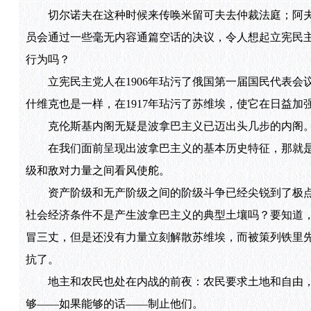
切尔诺夫在这种时候来传唤米留可夫去仲裁法庭；阿夫
员会通过一些毫无内容通篇空话的决议，令人想起立宪民
行为吗？
立宪民主党人在1906年玷污了俄国第一届国民代表会
什维克也是一样，在1917年玷污了苏维埃，使它在日益
克伦斯基内阁无疑是波拿巴主义已迈出头几步的内阁
在我们面前呈现出波拿巴主义的基本历史特征，那就是
级和敌对力量之间看风使舵。
资产阶级和无产阶级之间的阶级斗争已经尖锐到了极点：无
社会经济条件不是产生波拿巴主义的典型土壤吗？要知道
冒三丈，但是还没有力量立刻解散苏维埃，而被策列铁里
抗了。
地主和农民也处在内战的前夜：农民要求土地和自由，
够——如果能够的话——制止他们。