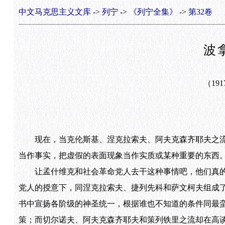
中文马克思主义文库
->
列宁
->
《列宁全集》
->
第32卷
波
（19
现在，当克伦斯基、涅克拉索夫、阿夫克森齐耶夫之流的
当作事实，把虚假的表面现象当作实质或某种重要的东西
让孟什维克和社会革命党人去干这种事情吧，他们真的
党人的授意下，同涅克拉索夫、捷列先科和萨文柯夫组成了某
书中宣扬各阶级的神圣统一，根据谁也不知道的条件同最
策；而切尔诺夫、阿夫克森齐耶夫和策列铁里之流却在高