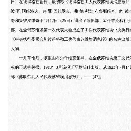
日）在彼得格勒创刊，最初称《彼得格勒工人代表苏维埃消息报》，
波·瓦·阿维洛夫、弗·亚·巴扎罗夫、弗·德·邦契·布鲁耶维奇、约
奇和策彼罗维奇于4月12日（25日）退出了编辑部，孟什维克和社会
部。在全俄苏维埃第一次代表大会成立了工兵代表苏维埃中央执行委员
《中央执行委员会和彼得格勒工兵代表苏维埃消息报》的名称出版
人物。
十月革命后，该报由布尔什维克领导。在全俄苏维埃第二次代表大会
权的正式机关报。1918年3月该报迁至莫斯科出版。从1923年7月
称《苏联劳动人民代表苏维埃消息报》。——[47]。