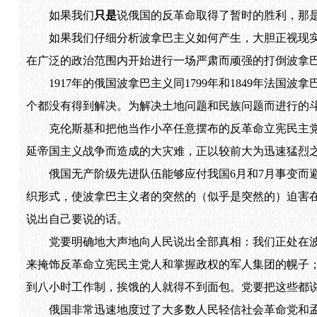
如果我们
只是
说俄国的反革命取得了暂时的胜利，那
如果我们仔细分析波拿巴主义如何产生，大胆正视现实
在广泛的政治范围内开始进行一场严肃而顽强的打倒波拿
1917年的俄国波拿巴主义同1799年和1849年法国
个都没有得到解决。为解决土地问题和民族问题而进行的
克伦斯基和把他当作小卒任意摆布的反革命立宪民主党
延帝国主义战争而造成的大灾难，正以较前大为迅速猛烈
俄国无产阶级先进队伍能够应付我国6月和7月事变而避
织形式，使波拿巴主义者的突然的（似乎是突然的）迫害
说出自己要说的话。
党要明确地大声地向人民说出全部真相：我们正处在波拿
来掩饰反革命立宪民主党人和掌握政权的军人集团的幌子
到八小时工作制，挨饿的人就得不到面包。党要把这些都
俄国非常迅速地度过了大多数人民轻信社会革命党和孟