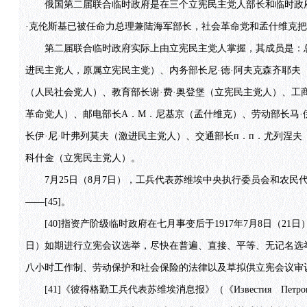
俄国第二届联合临时政府是在三个立宪民主党人部长和临时政府总理格
·克伦斯基已被任命力总理兼陆海军部长，社会革命党和孟什维克把
第二届联合临时政府实际上由立宪民主党人掌握，其成员是：总理
进民主党人，原属立宪民主党）、内务部长尼·德·阿夫克森齐耶夫（
（人民社会党人）、教育部长谢·费·奥登堡（立宪民主党人）、工商
革命党人）、邮电部长A．M．尼基京（孟什维克）、劳动部长马·
长伊·尼·叶弗列莫夫（激进民主党人）、交通部长п．п．尤列涅夫
科什金（立宪民主党人）。
7月25日（8月7日），工兵代表苏维埃中央执行委员会和农民
——[45]。
[40]指资产阶级临时政府在七月事变后于1917年7月8日（21
日）如期进行立宪会议选举，尽快在普遍、直接、平等、无记名选
八小时工作制、劳动保护和社会保险的法律以及草拟供立宪会议审议
[41]《彼得格勤工兵代表苏维埃消息报》（《Известия Петроградско