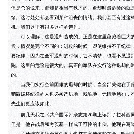
但是总的说来，退却是相当有秩序的。退却时最危险的就
绪。这时处处都会看到某种沮丧的情绪。我们甚至有过这
机。我们这里有很多这样的诗作。
可以理解，这是退却造成的。正是在这里蕴藏着巨大的
候，情况是完全不同的；进攻的时候，即使维持不了纪律
要纪律，因为在全军退却的时候，它不清楚、也看不见退
跑。这里的危险是很大的。真正的军队在实行这种退却的时
的。
当我们实行空前困难的退却的时候，当全部关键在于保
稍微破坏纪律的人也必须严厉地、残酷地、无情地惩罚，
先生们更应该如此。
前几天我在《共产国际》杂志第20期上读到了拉科西同
但是，他在战后和考茨基一样成了可怜的市侩。他现在写道
孟什维克和社会革命党人也都在宣传这些东西，听到我