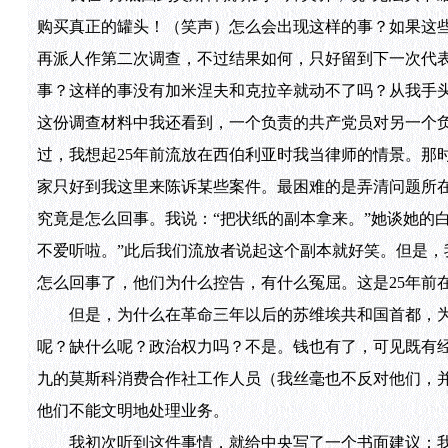
购买真正的罐头！（笑声）怎么会出现这样的事？如果这些
再派人作第二次调查，不过结果如何，只好留到下一次代
事？这样的事没有加米涅夫和克拉辛就动不了吗？从我手
这份调查材料中我还看到，一个负责的共产党员对另一个负
过，我想起25年前流放在西伯利亚时我当律师的情景。那
家只好到我这里来陈诉某些案件。最困难的是弄清问题所
究竟是怎么回事。我说：“把状纸的副本拿来。”她谈她的
不爱听啦。”此后我们流放者说起这个副本就好笑。但是
怎么回事了，他们为什么控告，有什么冤屈。这是25年前
但是，为什么在革命三年以后的苏维埃共和国首都，为
呢？缺什么呢？政治权力吗？不是。钱也有了，可见既有
九的莫斯科消费合作社工作人员（我丝毫也不反对他们，
他们不能文明地处理业务。
我初次听到这件事情，就给中央写了一个书面建议：我