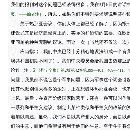
我们的报刊对这个问题已经谈得很多，我在3月6日的讲话
，所以，如果你们不特别要求我说明某些
页。——编者注］
关于热那亚会议，你们大体上都已经了解了，因为报刊
建设尤其是经济建设真正的、实际的和迫切的需要。在欧
亚问题的种种无聊的议论。而这一次（当然还不仅这一次
应当指出，我们中央已经十分精心地设法组成一个有我
埃共和国初期不同了）。我们中央委员会给我国去热那亚
论过
［注：见《列宁全集》第2版第42卷第399—401、409—411、4
问题，我虽然不说它是个军事问题，因为军事这个词会引
比其他派别强大得多的派别，正在想破坏热那亚会议。也
上风。最后，在资产阶级国家阵营里，还有一种可以叫作
一系列和平主义建议、制定出某种类似和平主义的政策的
着加以阐述。显然，我们不是以共产党人的身分，而是以
们的生意，而他们希望做有利于他们的生意。至于斗争将