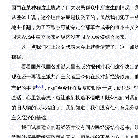
因而在某种程度上脱离了广大农民群众中所发生的情况，
从整体上说，这个理由农民是接受了的，虽然我们犯了一
地主推翻，为了不致被可能夺走全部革命成果的资本主义
国营农场中建立起来的经济没有同农民经济结合起来。
这一点我们在上次党代表大会上就看清楚了。这一点我
摇摆。
看看国外俄国各党派大量出版的报刊对我们这个决定的
现在还一再说左派共产主义者至今仍在反对新经济政策。他们
[66]
忘记的事情
，他们至今还在反复唠叨这一点，硬说这些
些话，心里就会想：就让他们执迷不悟吧！既然他们对我
的旧人物的认识程度了。我们知道，我们没有任何意见分
主义经济的基础。
我们试着建立的新经济并没有同农民经济结合起来。现
常到处探寻新经济政策的意义，但是找的不是地方，其实