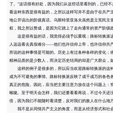
了。”这话很有好处，因为我们从这些话里看到的，已经
看这种东西是很有益的，之所以这样写并不是由于在共产
地公开说出的阶级真话。乌斯特里亚洛夫虽然是立宪民主
权，我之所以赞成，是因为它踏上了走向通常的资产阶级政
这是很有益的话，我觉得必须予以重视；路标转换派这
人远远看去真假难分——他们也许信仰上帝，也许信仰共
所说的这种事情是可能的。历史上有过各种各样的变化；
精神品质的是少数人，而决定历史结局的却是广大群众，
这样的例子是很多的，所以应当欢迎路标转换派的这种
成为不可避免的事情。路标转换派反映了成千成万的各色
真正的危险。因此，应当把主要注意力放在这个问题上：
喉咙。至于明天会怎样，我们还要看看再说，不过今天还
倍，因为我们不能随时看清楚，反对我们的敌人在什么地
我不是从同情共产主义的角度，而是从经济形式和社会