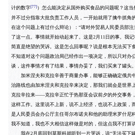
[77]
计的数字
）怎么能决定从国外购买食品的问题呢？这当
并不过分指靠大批负责工作人员，一开始就用了擒牛抓角
在这个问题上有过什么辩论）：“请对外贸易人民委员部注
了这一点。事情就开始动起来了。这是2月11日的事。我
简直是绝望的哭诉。这是怎么回事呢？说是根本无法买下
不知道对这个问题政治局已经作出一项决定，所以只对办
谈，这件事情才有了结果，事情办妥了，我们买来了罐头
加米涅夫和克拉辛善于商量办事，能够正确确定俄共中
治路线也由加米涅夫和克拉辛来决定，那我们就会是世界
克拉辛拉来——克拉辛正忙于热那亚会议前夕的外交事务
这样工作。这里说不上新，说不上经济，也说不上政策，
是人民委员会办公厅主任哥尔布诺夫和他的助理米罗什尼
我不知道，我也不大相信这样做是对的，但这点我不打算
我在2月底回到莫斯科就听到一片哭诉，说“无法买下罐