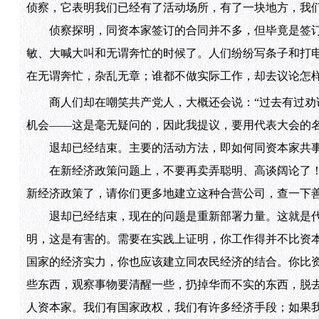
侦察，它表明我们已经有了活动场所，有了一块地方，我
侦察探明，同资本家签订的合同并不多，但毕竟是签订
敏、大喊大叫和无谓奔忙的时候了。人们纷纷写条子和打电
在无谓奔忙，杂乱无章；谁都不做实际工作，却去议论怎
商人们却在嘲笑共产党人，大概还会说：“过去有过劝
机会——这是毫无疑问的，因此我提议，要用代表大会的
退却已经结束。主要的活动方法，即如何同资本家共事
在新经济政策问题上，不要再卖弄聪明、高谈阔论了！
新经济政策了，请你们更多地建立这种合营公司，查一下
退却已经结束，现在的问题是重新部署力量。这就是代
明，这是有害的。需要在实践上证明，你工作得并不比资
国家的经济实力，你也应该建立同农民经济的结合。你比
些东西，观察事物要清醒一些，扔掉华而不实的东西，脱
人资本家。我们有国家政权，我们有许多经济手段；如果