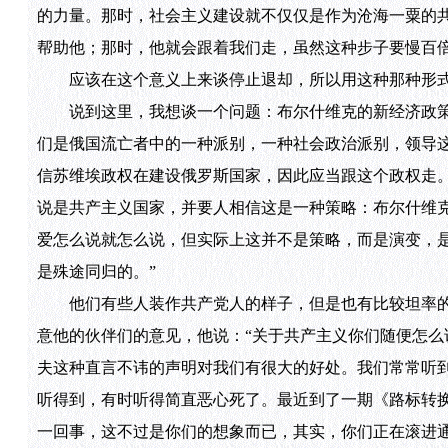
的力量。那时，社会主义建设就不仅仅是作为沧海一粟的
帮助他；那时，他就会跟着我们走，虽然这种步子要慢百
应该在这个意义上来谈停止退却，所以用这种那种形式
说到这里，我想谈一个问题：布尔什维克的新经济政策
们是俄国流亡者中的一种派别，一种社会政治派别，领导
信苏维埃政权在建设俄罗斯国家，因此应当跟这个政权走
说是共产主义国家，并要人相信这是一种策略：布尔什维
爱怎么说就怎么说，但实际上这并不是策略，而是演变，
是殊途同归的。”
他们有些人装作共产党人的样子，但是也有比较坦率的
意他的伙伴们的意见，他说：“关于共产主义你们随便怎么
夫这种直言不讳的声明对我们有很大的好处。我们常常听到一种
听得到，有时听得简直恶心死了。最近到了一期《路标转
一回事，这不过是你们的想象而已，其实，你们正在滚进