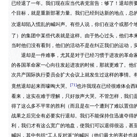
已经退了一年。我们现在应当代表党宣告：够了！退却所
个目标，就是重新部署力量。我们已经到达新的地点，总
次退却陷入慌乱的喊叫声。有些人说，你们在这个或那个地
了）的集团中某些代表就是这样。由于热心过头，他们本
当时他们没有看到，他们的活动不是在纠正我们的运动，
退却是一件难事，尤其是对于已经习惯于进攻的革命家
的各国革命家一心向往发起进攻的时候，那就更难了。他
次共产国际执行委员会扩大会议上就发生过这样的事情。
[71]
竟然退却起来而嚎啕大哭。
也许我现在已经很难体会西
看来，这实在难于理解，只好放声大哭。不管怎样，我们
得了这么多不平常的胜利（而且是在一个遭到了难以置信
战果之后完全有必要实行退却。我们不能保持住迅速夺得
利，我们才有这么宽广的地盘，使我们可以退得很远，甚
喊叫，其中包括“工人反对派”的喊叫（他们最大的害处也