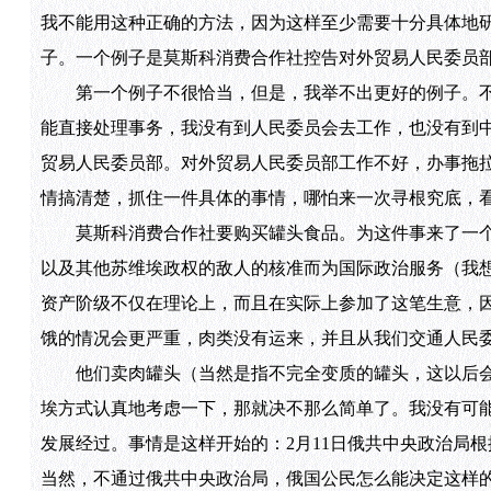
我不能用这种正确的方法，因为这样至少需要十分具体地
子。一个例子是莫斯科消费合作社控告对外贸易人民委员
第一个例子不很恰当，但是，我举不出更好的例子。不
能直接处理事务，我没有到人民委员会去工作，也没有到
贸易人民委员部。对外贸易人民委员部工作不好，办事拖
情搞清楚，抓住一件具体的事情，哪怕来一次寻根究底，
莫斯科消费合作社要购买罐头食品。为这件事来了一个
以及其他苏维埃政权的敌人的核准而为国际政治服务（我
资产阶级不仅在理论上，而且在实际上参加了这笔生意，
饿的情况会更严重，肉类没有运来，并且从我们交通人民
他们卖肉罐头（当然是指不完全变质的罐头，这以后会
埃方式认真地考虑一下，那就决不那么简单了。我没有可
发展经过。事情是这样开始的：2月11日俄共中央政治局
当然，不通过俄共中央政治局，俄国公民怎么能决定这样的