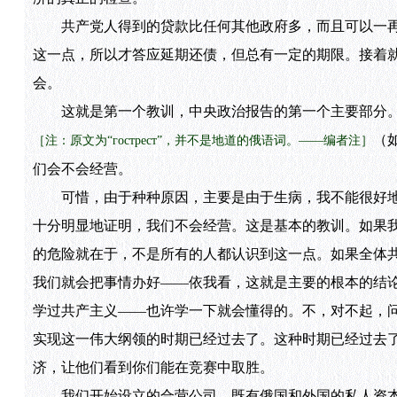
共产党人得到的贷款比任何其他政府多，而且可以一再
这一点，所以才答应延期还债，但总有一定的期限。接着
会。
这就是第一个教训，中央政治报告的第一个主要部分。
（
［注：原文为“гострест”，并不是地道的俄语词。——编者注］
们会不会经营。
可惜，由于种种原因，主要是由于生病，我不能很好地
十分明显地证明，我们不会经营。这是基本的教训。如果
的危险就在于，不是所有的人都认识到这一点。如果全体
我们就会把事情办好——依我看，这就是主要的根本的结
学过共产主义——也许学一下就会懂得的。不，对不起，
实现这一伟大纲领的时期已经过去了。这种时期已经过去
济，让他们看到你们能在竞赛中取胜。
我们开始设立的合营公司，既有俄国和外国的私人资本