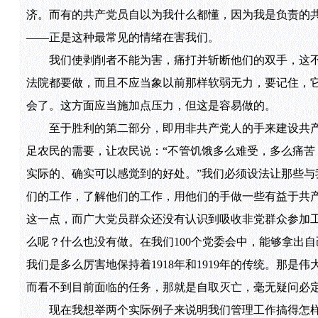
济。而有的共产党员自以为我什么都懂，因为我是负责的
——正是这种最常见的情绪在害我们。
我们使剥削者不能为害，痛打并斩断他们的双手，这不
法院都要做，而且不应当象以前那样软弱无力，要记住，
会了。这方面应当施加点压力，但这是容易做的。
至于胜利的第二部分，即用非共产党人的手来建设共产
足农民的需要，让农民说：“不管饥饿多么难受，多么痛
实际的、确实可以感觉到的好处。”我们必须设法让那些
们的工作，了解他们的工作，用他们的手做一些有益于共
这一点，而广大党员群众还没有认识到吸收非党群众参加
么呢？什么也没有做。在我们100个党委会中，能够拿出
我们是多么厉害地保持着1918年和1919年的传统。那
而看不到目前面临的任务，那就是自取灭亡，毫无疑问必
现在我想举两个实际例子来说明我们管理工作搞得怎样