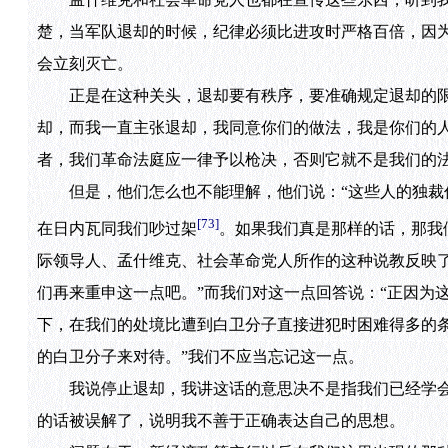
楚，当军队退却的时候，纪律必须比进攻时严格百倍，因
会立刻灭亡。
正是在这种关头，退却要有秩序，要准确规定退却的限度
却，而我一直主张退却，我同意你们的做法，我是你们的人
者，我们革命法庭应一律予以枪决，否则它就不是我们的法
但是，他们怎么也不能理解，他们说：“这些人的独裁作
[73]
在日内瓦同我们吵过架
。如果我们真是那样的话，那我
际领导人、孟什维克、社会革命党人所作的这种说教反映
们再来重申这一点吧。”而我们对这一点回答说：“正因为
下，在我们的处境比遭到白卫分子直接进犯时困难得多的
的白卫分子来对待。”我们不应当忘记这一点。
我说停止退却，我讲这话的意思决不是指我们已经学会
的话被误解了，说明我不善于正确表达自己的思想。