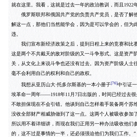
就在这里。我看，这就是过去一年的政治教训，而且192
俄罗斯联邦和俄国共产党的负责共产党员，是否了解他
解这一点，那他们当然能学会，因为是可以学会的，但为
违。
我们宣布新经济政策之后，提到日程上来的竞赛和比赛
这是两个不共戴天的敌对阶级的又一斗争形式。这是资产
关，从文化上来说斗争也还没有过去。因为资产阶级人士
毫不会利用自己的权利和自己的政权。
[76]
我想从亚历山大·托多尔斯基的一本小册子
中引证一
埃革命一周年——1918年11月7日出版的，时间已经过
不敢担保现在不会引错。他谈到自己怎样着手装备两个苏
没收全部财产相威胁做到了这一点。这两个人被吸收参加了
所以用不着详细讲，而现在我们正用另一种办法吸收他们
的，这不过是事情的一半，还必须强迫他们为我们工作。”