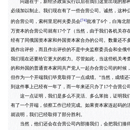
问题在于，新经济政策实行以后在我们这里出现的那种
必须加以制止。我们现在有了一些合营公司。诚然，这种
[74]
的合营公司，索柯里尼柯夫委员会
批准了6个，白海北
万资本的合营公司就有17个了（当然，由于我们各机关存
经有了同俄国资本家和外国资本家合办的公司。数量还不
践作出评价，而且作出评价的不是中央监察委员会和全俄
我们现在还要给它更大的权力。尽管如此，当这些机关考
的和外国的普通资本家同共产党人一起办合营公司的时候
但作为一个开端我们毕竟取得了一点成绩。”当然，成绩
到这件事上已经有一年了，而一年来还只办了17个合营公
这一点证明，我们是多么不灵活、多么笨拙，证明我们
有了一个开端，侦察工作已经完成。如果资本家连起码的
就说明，我们已经取得了部分胜利。
当然，他们还会在合营公司内部揍我们，会把我们揍得