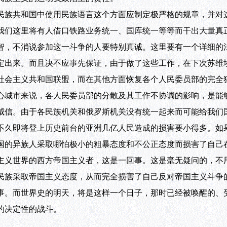
民族共和国中使用民族语言这个方面应制定极严格的规章，并对
我们这里将有人借口铁路业务统一、国库统一等等而干出大量真
智，不消说参加这一斗争的人要特别真诚。这里要有一个详细的
定出来。而且决不应事先保证，由于做了这些工作，在下次苏维
社会主义共和国联盟，而在其他方面恢复各个人民委员部的完全
城市来说，各人民委员部的分散及其工作不协调的影响，是能
威信。由于各民族机关和俄罗斯机关没有统一起来而可能给我们
不久即将登上历史前台的亚洲几亿人民造成的损害要小得多。如
国的异族人采取哪怕极小的粗暴态度和不公正态度而损害了自己
主义世界的西方帝国主义者，这是一回事。这是毫无疑问的，不
民族采取帝国主义态度，从而完全损害了自己反对帝国主义斗争
事。而世界史的明天，将是这样一个日子，那时已经被唤醒的、
的决定性的战斗。