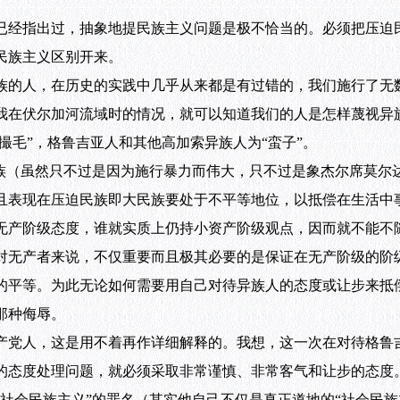
经指出过，抽象地提民族主义问题是极不恰当的。必须把压迫
民族主义区别开来。
的人，在历史的实践中几乎从来都是有过错的，我们施行了无
我在伏尔加河流域时的情况，就可以知道我们的人是怎样蔑视异族
一撮毛”，格鲁吉亚人和其他高加索异族人为“蛮子”。
（虽然只不过是因为施行暴力而伟大，只不过是象杰尔席莫尔
且表现在压迫民族即大民族要处于不平等地位，以抵偿在生活中
无产阶级态度，谁就实质上仍持小资产阶级观点，因而就不能不
无产者来说，不仅重要而且极其必要的是保证在无产阶级的阶
的平等。为此无论如何需要用自己对待异族人的态度或让步来抵偿
那种侮辱。
党人，这是用不着再作详细解释的。我想，这一次在对待格鲁
的态度处理问题，就必须采取非常谨慎、非常客气和让步的态度
社会民族主义”的罪名（其实他自己不仅是真正道地的“社会民族