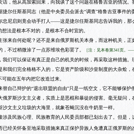
话，他从高加索回来，向我谈了这个问题在格鲁吉亚的情况。
据捷尔任斯基同志（他是中央委员会派去“调查”格鲁吉亚事件的
尔忠尼启则竟会动手打人——这是捷尔任斯基同志告诉我的，那
”的想法是根本不对的，是根本不合时宜的。
张来自何处呢？还不是来自俄罗斯机关本身，而这种机关，正
的，不过稍微涂了一点苏维埃色彩罢了。
［注：见本卷第341页。
我们可以保证有真正是自己的机关的时候，再采取这种措施。
是和我们完全格格不入的，它是资产阶级和沙皇制度的大杂烩，
不可能在五年内把它改造过来。
自己辩护的“退出联盟的自由”只是一纸空文，它不能够保护
大俄罗斯沙文主义者，实质上是恶棍和暴徒的侵害。毫无疑问，
斯沙文主义垃圾的大海里，就象苍蝇沉没在牛奶里一样。
涉及民族心理、民族教育的人民委员部都已划出去了。但是，
否已经关怀备至地采取措施来真正保护异族人免遭真正俄罗斯的