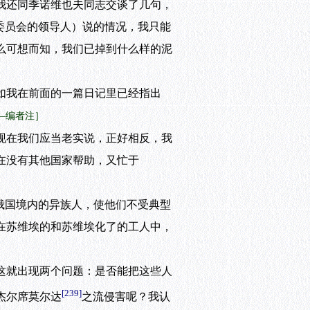
我还同季诺维也夫同志交谈了几句，
委员会的领导人）说的情况，我只能
么可想而知，我们已掉到什么样的泥
如我在前面的一篇日记里已经指出
——编者注］
现在我们应当老实说，正好相反，我
在没有其他国家帮助，又忙于
俄国境内的异族人，使他们不受典型
在苏维埃的和苏维埃化了的工人中，
这就出现两个问题：是否能把这些人
[239]
杰尔席莫尔达
之流侵害呢？我认