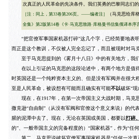
次真正的人民革命的先决条件。我们英勇的巴黎同志们的尝试正
（马克思给库
［注：同上，第33卷第206页。——编者注］
全集》第2版第14卷《卡·马克思致路·库格曼书信集俄译本
“把官僚军事国家机器打碎”这几个字，已经简要地表明
而正是这个教训，不仅被人完全忘记了，而且被现时对马克
至于马克思提到的《雾月十八日》中的有关地方，我们
在以上引证的马克思的这段论述中，有两个地方是值得特
时英国还是一个纯粹资本主义的、但是没有军阀并在很大
至是人民革命，被设想有可能而且确实有可能
不以
破坏“
现在，在1917年，在第一次帝国主义大战时期，马克
撒克逊“自由制”（从没有军阀和官僚这个意义来说）的代
腥的泥潭中去了。现在，无论在英国或美国，都要以
打碎
的”、一般帝国主义的完备程度的）“国家机器”，作为“任
第二，马克思说破坏官僚军事国家机器是“任何一次真