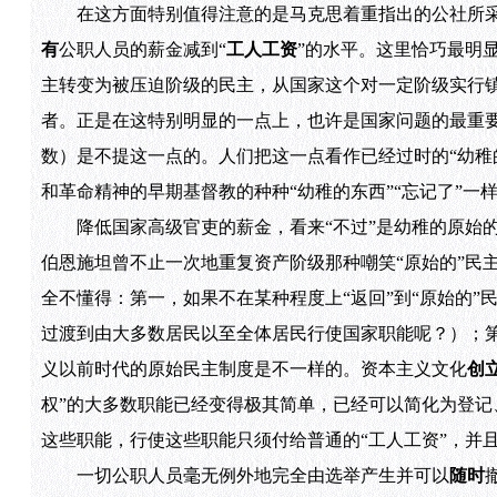
在这方面特别值得注意的是马克思着重指出的公社所采
有
公职人员的薪金减到“
工人工资
”的水平。这里恰巧最明
主转变为被压迫阶级的民主，从国家这个对一定阶级实行镇
者。正是在这特别明显的一点上，也许是国家问题的最重
数）是不提这一点的。人们把这一点看作已经过时的“幼稚
和革命精神的早期基督教的种种“幼稚的东西”“忘记了”一
降低国家高级官吏的薪金，看来“不过”是幼稚的原始的民
伯恩施坦曾不止一次地重复资产阶级那种嘲笑“原始的”民
全不懂得：第一，如果不在某种程度上“返回”到“原始的”
过渡到由大多数居民以至全体居民行使国家职能呢？）；第
义以前时代的原始民主制度是不一样的。资本主义文化
创
权”的大多数职能已经变得极其简单，已经可以简化为登
这些职能，行使这些职能只须付给普通的“工人工资”，并
一切公职人员毫无例外地完全由选举产生并可以
随时