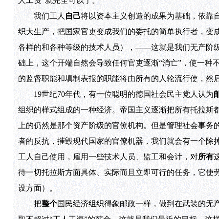
人工资”就完全可以了。
我们工人
自己
将以资本主义创造的成果为基础，依靠
织大生产，把国家官吏变成我们的委托的简单执行者，变成
各样的和各种等级的技术人员），——这就是我们无产阶
础上，这个开端自然会导致任何官吏逐渐“消亡”，使一种
的监督职能和填制表报的职能将由所有的人轮流行使，然
19世纪70年代，有一位聪明的德国社会民主党人认为
组织的样式组成的一种经济。帝国主义逐渐把所有托拉斯
上的仍然是那个资产阶级的官僚机构。但是管理社会事务
者的反抗，摧毁现代国家的官僚机器，我们就会有一个除掉
工人自己使用，雇用一些技术人员、监工和会计，对
所有
待一切托拉斯方面具体、实际而且立即可行的任务，它使
设方面）。
把
整个
国民经济组织得象邮政一样，做到在武装的无