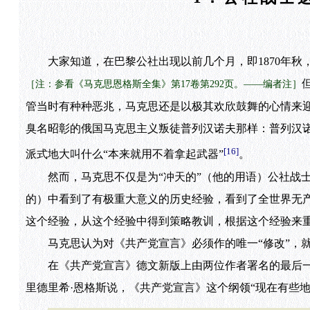
大家知道，在巴黎公社出现以前几个月，即1870年秋
［注：参看《马克思恩格斯全集》第17卷第292页。——编者注］
管当时有种种恶兆，马克思还是以极其欢欣鼓舞的心情来迎
臭名昭彰的俄国马克思主义叛徒普列汉诺夫那样：普列汉诺夫在
[16]
派式地大叫什么“本来就用不着拿起武器”
。
然而，马克思不仅是为“冲天的”（他的用语）公社战士
的）中看到了有极重大意义的历史经验，看到了全世界无
这个经验，从这个经验中得到策略教训，根据这个经验来
马克思认为对《共产党宣言》必须作的唯一“修改”，就
在《共产党宣言》德文新版上由两位作者署名的最后一篇序
里德里希·恩格斯说，《共产党宣言》这个纲领“现在有些地