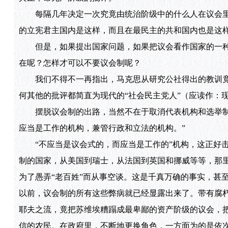
每隔几年决定一次究竟由统治阶级中的什么人在议会里
的立宪君主国内是这样，而且在最民主的共和国内也是这
但是，如果提出国家问题，如果把议会看作国家的一种
在呢？怎样才可以不要议会制呢？
我们不得不一再指出，马克思从研究公社得出的教训竟
何其他的批评都简直为现代的“社会民主党人”（应读作：
摆脱议会制的出路，当然不在于取消代表机构和选举制，
应当是工作的机构，兼管行政和立法的机构。”
“不应当是议会式的，而应当是工作的”机构，这正好击
制的国家，从美国到瑞士，从法国到英国和挪威等等，那里
为了愚弄“老百姓”而从事空谈。这是千真万确的事实，甚
以前，议会制的所有这些弊病就已经显露出来了。带有腐
耶夫之流，竟把苏维埃糟蹋成最卑鄙的资产阶级的议会，把
信的农民。在政府里，不断地更换角色，一方面为的是依次