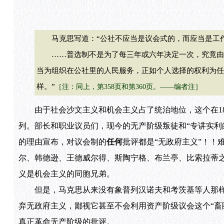
马克思写道：“公社不应当是议会式的，而应当是工作
……普选制不是为了每三年或六年决定一次，究竟由统治阶级中
当为组织在公社里的人民服务，正如个人选择的权利为任
样。”
［注：同上，第358页和第360页。——编者注］
由于社会沙文主义和机会主义占了统治地位，这个在187
列。部长和职业议员们，现今的无产阶级叛徒和“专讲实利
的理由宣布，对议会制的
任何
批评都是“无政府主义”！！
尔、韩德逊、王德威尔得、斯陶宁格、布兰亭、比索拉蒂之
义是机会主义的同胞兄弟。
但是，马克思从来没有象普列汉诺夫和考茨基等人那样
弃无政府主义，鄙视它甚至不会利用资产阶级议会这个“畜
真正革命无产阶级的批评。