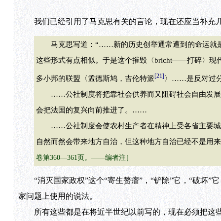
我们已经引用了马克思有关的言论，现在还应当补充
马克思写道：“……新的历史创举通常遭到的命运就是
这些形式有点相似。于是这个摧毁〈bricht——打碎
[21]
多小邦的联盟〈孟德斯鸠，吉伦特派
〉……是反对过
……公社制度将把靠社会供养而又阻碍社会自由发展的
会把法国的复兴向前推进了。……
……公社制度会使农村生产者在精神上受各省主要城市
自然而然会带来地方自治，但这种地方自治已经不是用来
卷第360—361页。——编者注］
“消灭国家政权”这个“寄生赘瘤”，“铲除”它，“破坏”
家问题上使用的说法。
所有这些都是在将近半世纪以前写的，现在必须把这些