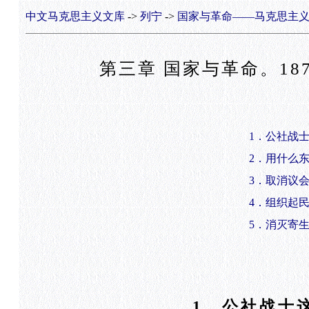
中文马克思主义文库
->
列宁
->
国家与革命——马克思主义
第三章 国家与革命。1
1．公社战
2．用什么
3．取消议
4．组织起
5．消灭寄
1．公社战士