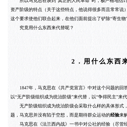
所以马克思在谈到“真正的人民革命”时，极严格地估计到
资产阶级的特点（关于这些特点，他说得很多而且常常说）
这个要求使他们联合起来，在他们面前提出了铲除“寄生物
究竟用什么东西来代替呢？
2．用什么东西
1847年，马克思在《共产党宣言》中对这个问题的回
以“无产阶级组织成为统治阶级”来代替，以“争得民主”来
无产阶级组织成为统治阶级会采取什么样的具体形式，究
题，马克思并没有陷于空想，而是期待群众运动的
经验
来
马克思在《法兰西内战》一书中对公社的经验（尽管经