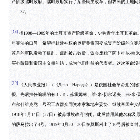
产阶级临时政府。临时政府实行了某些民主改革，但农民的土地问
——37。
[18]
指1908—1909年的土耳其资产阶级革命，史称青年土耳其革命
年宪法的口号，希望把封建神权的奥斯曼帝国变成资产阶级的立宪君
苏丹的军队发动了叛乱。叛乱被击败后，议会废黜了阿卜杜尔-哈
买办阶级和帝国主义相勾结，成为他们利益的代表者。这次革命没
[19]
《人民事业报》（《Дело Народа》）是俄国社会革命党的报
报。先后担任编辑的有B．B．苏霍姆林、维·米·切尔诺夫、弗·米·
布尔什维克党，号召工农群众同资本家和地主妥协、继续帝国主义
1918年1月14日（27日）被苏维埃政府封闭。此后曾用其他名称及
的萨马拉出了4号。1919年3月20—30日在莫斯科出了10号后被查封