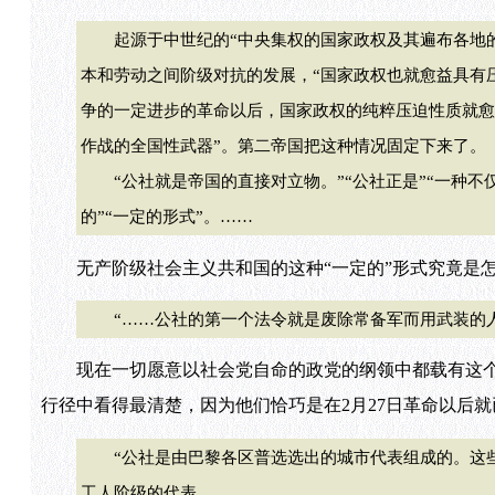
起源于中世纪的“中央集权的国家政权及其遍布各地的机
本和劳动之间阶级对抗的发展，“国家政权也就愈益具有
争的一定进步的革命以后，国家政权的纯粹压迫性质就愈益公
作战的全国性武器”。第二帝国把这种情况固定下来了。
“公社就是帝国的直接对立物。”“公社正是”“一种不
的”“一定的形式”。……
无产阶级社会主义共和国的这种“一定的”形式究竟是怎
“……公社的第一个法令就是废除常备军而用武装的人
现在一切愿意以社会党自命的政党的纲领中都载有这个
行径中看得最清楚，因为他们恰巧是在2月27日革命以后
“公社是由巴黎各区普选选出的城市代表组成的。这些
工人阶级的代表。……