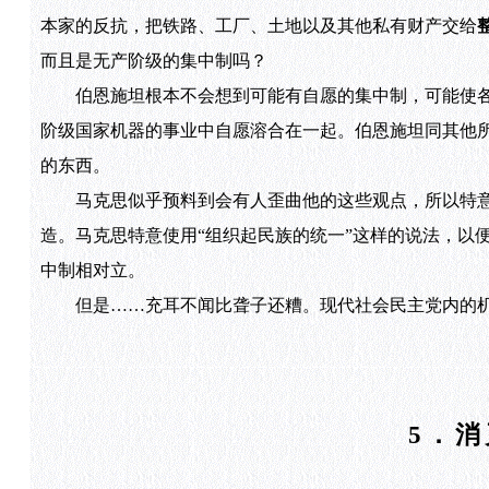
本家的反抗，把铁路、工厂、土地以及其他私有财产交给
而且是无产阶级的集中制吗？
伯恩施坦根本不会想到可能有自愿的集中制，可能使各
阶级国家机器的事业中自愿溶合在一起。伯恩施坦同其他
的东西。
马克思似乎预料到会有人歪曲他的这些观点，所以特意
造。马克思特意使用“组织起民族的统一”这样的说法，以
中制相对立。
但是……充耳不闻比聋子还糟。现代社会民主党内的机
5．