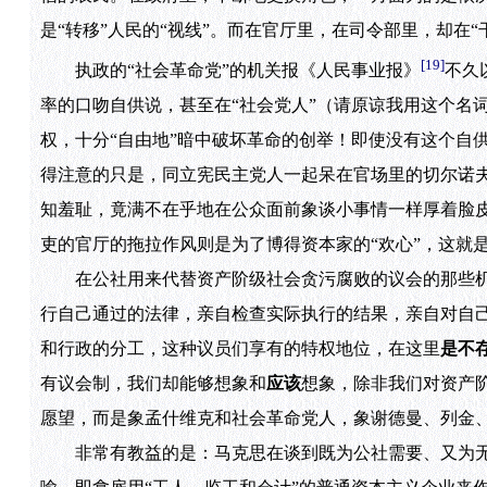
是“转移”人民的“视线”。而在官厅里，在司令部里，却在“干
[19]
执政的“社会革命党”的机关报《人民事业报》
不久
率的口吻自供说，甚至在“社会党人”（请原谅我用这个名
权，十分“自由地”暗中破坏革命的创举！即使没有这个自
得注意的只是，同立宪民主党人一起呆在官场里的切尔诺
知羞耻，竟满不在乎地在公众面前象谈小事情一样厚着脸皮
吏的官厅的拖拉作风则是为了博得资本家的“欢心”，这就是
在公社用来代替资产阶级社会贪污腐败的议会的那些机
行自己通过的法律，亲自检查实际执行的结果，亲自对自
和行政的分工，这种议员们享有的特权地位，在这里
是不
有议会制，我们却能够想象和
应该
想象，除非我们对资产
愿望，而是象孟什维克和社会革命党人，象谢德曼、列金、
非常有教益的是：马克思在谈到既为公社需要、又为无