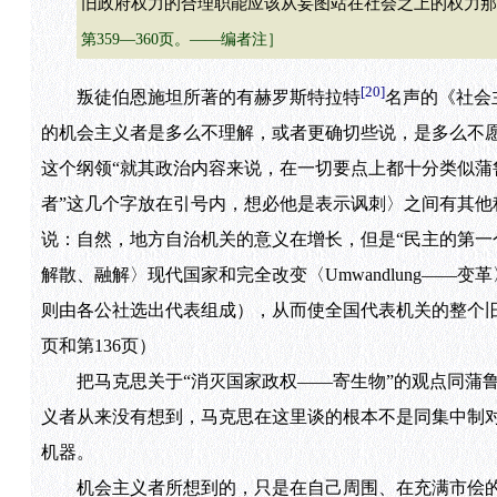
旧政府权力的合理职能应该从妄图站在社会之上的权力那
第359—360页。——编者注］
[20]
叛徒伯恩施坦所著的有赫罗斯特拉特
名声的《社会
的机会主义者是多么不理解，或者更确切些说，是多么不
这个纲领“就其政治内容来说，在一切要点上都十分类似蒲
者”这几个字放在引号内，想必他是表示讽刺〉之间有其他
说：自然，地方自治机关的意义在增长，但是“民主的第一个任
解散、融解〉现代国家和完全改变〈Umwandlung—
则由各公社选出代表组成），从而使全国代表机关的整个旧形
页和第136页）
把马克思关于“消灭国家政权——寄生物”的观点同蒲鲁
义者从来没有想到，马克思在这里谈的根本不是同集中制
机器。
机会主义者所想到的，只是在自己周围、在充满市侩的庸