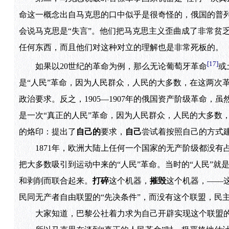
命这一概念出自马克思的口中似乎是很奇怪的，俄国的普
会说马克思是“失言”。他们把马克思主义歪曲成了非常贫
任何东西，而且他们对这种对立的理解也是非常死板的。
[17]
如果以20世纪的革命为例，那么无论葡萄牙革命
或
是“人民”革命，因为人民群众，人民的大多数，在这两次
政治要求。反之，1905—1907年的俄国资产阶级革命
是一次“真正的人民”革命，因为人民群众，人民的大多数
的烙印：提出了
自己的
要求，
自己
尝试着按照自己的方式
1871年，欧洲大陆上任何一个国家的无产阶级都没有
把大多数吸引到运动中来的“人民”革命。当时的“人民”就
和剥削而联合起来。
打碎
这个机器，
摧毁
这个机器，——
民同无产者自由联盟的“先决条件”，而没有这个联盟，民
大家知道，巴黎公社着力求为自己开辟实现这个联盟的