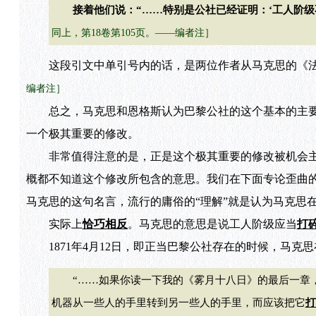
接着他们说：“……特别是公社已经证明：‘工人阶
同上，第18卷第105页。——编者注］
这段引文中单引号内的话，是两位作者从马克思的《法
编者注］
总之，马克思和恩格斯认为巴黎公社的这个基本的主要
一个极其重要的修改。
非常值得注意的是，正是这个极其重要的修改被机会主
概都不知道这个修改所包含的意思。我们在下面专论歪曲
马克思的这句名言，流行的庸俗的“理解”就是认为马克思
实际上
恰巧相反
。马克思的意思是说工人阶级应当
打
1871年4月12日，即正当巴黎公社存在的时候，马克
“……如果你读一下我的《雾月十八日》的最后一章，
机器从一些人的手里转到另一些人的手里，而应该把它
打