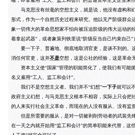
喻，即拿雇用“工人、监工和会计”的普通资本主义企业来
马克思没有丝毫的空想主义，就是说，他没有虚构和幻想
形式，作为一个自然历史过程来研究。他以无产阶级群众运
象一切伟大的革命思想家不怕向被压迫阶级的伟大运动的经
着拿起武器”，或者象策列铁里说“阶级应当自己约束自己”
要一下子、普遍地、彻底地取消官吏，是谈不到的。这
消任何官吏，这并
不是
空想，这是公社的经验，这是革命
资本主义使“国家”管理的职能简化了，使我们有可能抛
名义雇用“工人、监工和会计”。
我们不是空想主义者。我们并不“幻想”
一下子
就可以
政府主义幻想，与马克思主义根本不相容，实际上只会把
的人来实行社会主义革命，而现在的人没有服从、没有监督
但是所需要的服从，是对一切被剥削劳动者的武装先锋队
在一天之内就开始用“监工和会计”的简单职能来代替，这