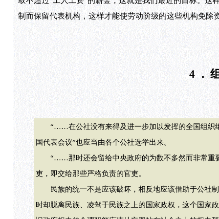
取不超过“工人工资”的薪金，这就是我们最近的目标。这
制而保留代表机构，这样才能使劳动阶级的这些机构免除
4．
“……在公社没有来得及进一步加以发挥的全国组织纲
国代表会议”也应当由各个公社选举出来。
“……那时还会留给中央政府的为数不多然而非常重要
吏，即交给那些严格负责的官吏。
民族的统一不是应该破坏，相反地应该借助于公社制度
时却脱离民族、凌驾于民族之上的国家政权，这个国家政