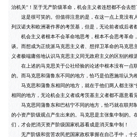
治机关”！至于无产阶级革命，机会主义者连想都不会去想
这是很可笑的。但值得注意的是，在这一点上竟没有人
列汉诺夫和欧洲著作界的考茨基，但是，无论前者或后者
机会主义者根本不会革命地思考，根本不会思考革命，他
谈。而想成为正统派马克思主义者、想捍卫革命的马克思
义者极端庸俗地认识马克思主义同无政府主义的区别的根
在上述的马克思关于公社经验的论述中根本没有一点联
的。而马克思和蒲鲁东不同的地方，恰巧是伯恩施坦认为
马克思和蒲鲁东相同的地方，就在于他们两人都主张“打
相同的地方，无论机会主义者或考茨基主义者都不愿意看
马克思同蒲鲁东和巴枯宁不同的地方，恰巧就在联邦制
的小资产阶级观点产生出来的。马克思是主张集中制的。在
们，才会把消灭资产阶级国家机器看成是消灭集中制！
无产阶级和贫苦农民把国家政权掌握在自己手中，十分