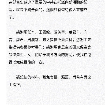
這部黨史缺少了重要的中共在托派內部活動的記
載，就是不夠全面的。這個只有留待後人來補充
了。
感謝周任辛、王國龍、趙芳舉、姜君羊、向
青、康君、周履鏘、越之提供托派資料；感謝丁先
生提供各種參考書刊；感謝馬克思主義研究促進會
諸位先生、女士們給予我各方面的幫助，使我在港
得以完成最後的一章。
憑記憶的材料，難免會掛一漏萬，尚希有識之
士指正。