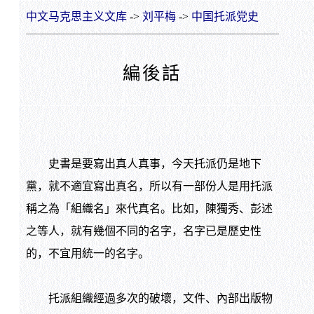
中文马克思主义文库
->
刘平梅
->
中国托派党史
編後話
史書是要寫出真人真事，今天托派仍是地下
黨，就不適宜寫出真名，所以有一部份人是用托派
稱之為「組織名」來代真名。比如，陳獨秀、彭述
之等人，就有幾個不同的名字，名字已是歷史性
的，不宜用統一的名字。
托派組織經過多次的破壞，文件、內部出版物