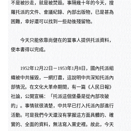
不是被抄走，就是被焚毀。事隔幾十年的今天，搜
羅托派的文件、會議紀錄、內部出版物，已是甚為
困難，幸好還可以找到一些劫後殘留物。
今天只能依靠尚健在的當事人提供托派資料，
使本書得以完成。
1952年12月22日－1953年1月8日，國內托派組
織被中共摧毀，一網打盡，這說明中共深知托派內
部情況。在文化大革命期間，有一篇《人民日報》
社論，公開宣稱：「托派這個堡壘是從內部攻破
的」。事情就很清楚，中共早已打入托派內部進行
活動。可是我們今天還沒有掌握這方面具體的、確
實的、全面的資料，無法寫入黨史裡。故此，今天