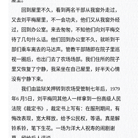
屋里。
回到屋里不久，看到两名干部从我窗外走过，
又去刘平梅屋里，不一会功夫，他们又从我窗外经
过，回到办公室。来去匆匆，不知他们向刘平梅交
待了几句什么话。他们回到办公室不久，就听到干
部们乘车离去的马达声。管教干部随即在院子里巡
视一圈后，也出门去了农场场部。我们住所的院子
里又恢复了宁静，我呆坐在自己屋里，好半天心情
没有宁静下来。
我们由监狱关押转到农场受管制七年后，1979
年6 月5日，刘平梅同其他人一样拿到一份高级人民
法院《裁定书》，裁定书上写有：在服刑期间，有
悔改表现，宽大释放，给予公民权，等语。真是解
铃系铃，笔下生花。一场为洋大人祝寿的闹剧谢