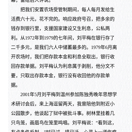
幕，留给后人评说。
把我们安置农场受管制期间，每人每月发给生
活费六十元，花不完的。响应政府号召，把多余的
钱存到银行里，支援国家建设又生利息，公私两
利。从1972年到1979的七年间，刘平梅在银行存了
二千多元，是我们六人中储蓄最多的。1979年6月离
开农场时，我们把存款本金和利息全取出，银行收
回存款单据。刘平梅认为利息属于剥削，他分文不
要，只取出存款本金，银行没有收回他的存款单
据。
2001年5月刘平梅到温州参加陈独秀晚年思想学
术研讨会后，来上海逗留两天，我曾陪他到附近小
公园散步，他谈起了狱中被批斗事。树林里挂着几
只鸟笼，画眉鸟在笼里鸣唱。刘平梅说：“看到这，