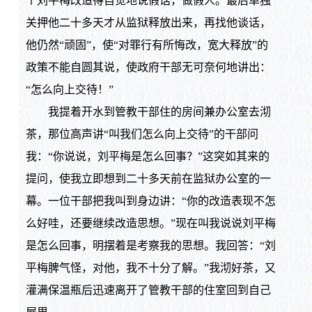
个刘平梅改造得自觉地说假话，做假人。最后单独
关押他二十多天才从监狱释放出来，再找他谈话，
他仍然“顽固”，使“对罪行有所悔改，宽大释放”的
政策不能自圆其说，使政府干部无可奈何地讲出：
“怎么向上交待！”
我提着开水到管教干部住的房间兼办公室去沏
茶，那位高声讲“叫我们怎么向上交待”的干部问
我：“你说说，刘平梅是怎么回事？”这突如其来的
提问，使我立即想到二十多天前在监狱办公室的一
幕。一位干部把我叫到身边讲：“你的改造表现不怎
么好哇，还要继续改造思想。”现在叫我说说刘平梅
是怎么回事，明摆着是考察我的思想。我回答：“刘
平梅脾气怪，对他，我不十分了解。”我沏好茶，又
灌满保温瓶后迅速离开了管教干部的住室回到自己