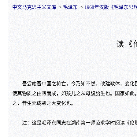
中文马克思主义文库
->
毛泽东
->
1968年汉版《毛泽东思
读《
吾尝虑吾中国之将亡，今乃知不然。改建政体，变化民
使其物质之由毁而成，如孩儿之从母腹胎生也。国家如此
之，昔生死成毁之大变化也。
注：这是毛泽东同志在湖南第一师范求学时阅读《伦理