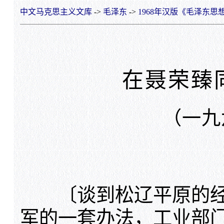
中文马克思主义文库
->
毛泽东
->
1968年汉版《毛泽东思
在聂荣臻
（一九
〔谈到松辽平原的经
军的一套办法，工业部