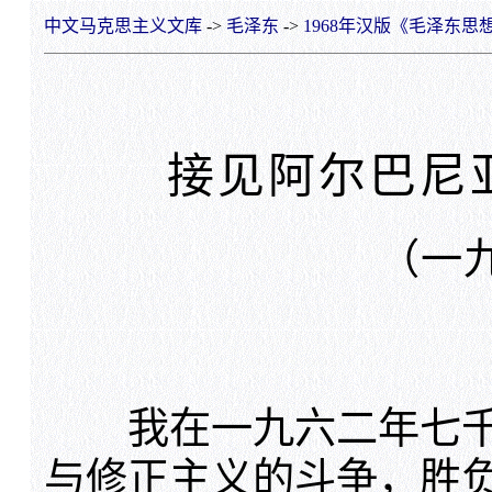
中文马克思主义文库
->
毛泽东
->
1968年汉版《毛泽东思
接见阿尔巴尼
（一
我在一九六二年七千人
与修正主义的斗争，胜