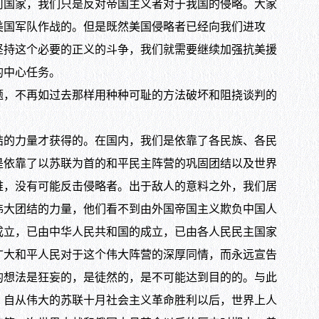
国家，我们只是反对帝国主义者对于我国的侵略。大家
美国军队作战的。但是既然美国侵略者已经向我们进攻
坚持这个必要的正义的斗争，我们就需要继续加强抗美援
的中心任务。
，不再如过去那样用种种可耻的方法破坏和阻挠谈判的
的力量才获得的。在国内，我们是依靠了各民族、各民
是依靠了以苏联为首的和平民主阵营的巩固团结以及世界
难，没有可能反击侵略者。出于敌人的意料之外，我们居
伟大团结的力量，他们看不到由外国帝国主义欺负中国人
成立，已由中华人民共和国的成立，已由各人民民主国家
广大和平人民对于这个伟大阵营的深厚同情，而永远宣告
的想法是狂妄的，是徒然的，是不可能达到目的的。与此
，自从伟大的苏联十月社会主义革命胜利以后，世界上人