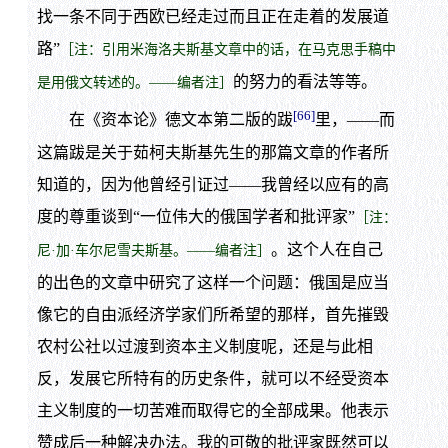
找一条不同于西欧已经走过而且正在走着的发展道
路”
［注：引用米海洛夫斯基文章中的话，在马克思手稿中
的努力的看法等等。
是用俄文转述的。——编者注］
[66]
在《资本论》德文本第二版的跋
里，——而
这篇跋是关于茹柯夫斯基先生的那篇文章的作者所
知道的，因为他曾经引证过——我曾经以应有的高
度的尊重谈到“一位伟大的俄国学者和批评家”
［注：
。这个人在自己
尼·加·车尔尼雪夫斯基。——编者注］
的出色的文章中研究了这样一个问题：俄国是应当
像它的自由派经济学家们所希望的那样，首先摧毁
农村公社以过渡到资本主义制度呢，还是与此相
反，发展它所特有的历史条件，就可以不经受资本
主义制度的一切苦难而取得它的全部成果。他表示
赞成后一种解决办法。我的可敬的批评家既然可以