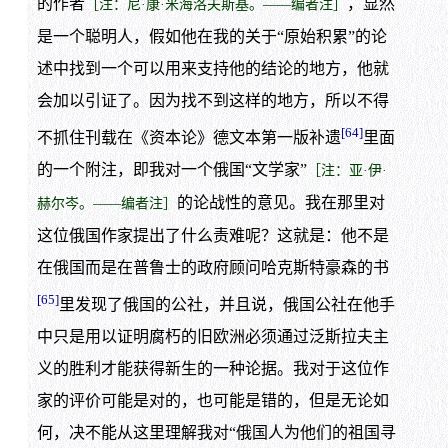
的作者
，显然
［注：尼·康·米海洛夫斯基。——编者注］
是一个聪明人，假如他在我的关于“原始积累”的论
述中找到一个可以用来支持他的结论的地方，他就
会加以引证了。因为找不到这样的地方，所以不得
[64]
不抓住刊载在《资本论》德文本第一版补遗
里面
的一个附注，即我对一个俄国“文学家”
［注：亚·伊·
的论战性的意见。我在那里对
赫尔岑。——编者注］
这位俄国作家提出了什么责难呢？这就是：他不是
在俄国而是在普鲁士的政府顾问哈克斯特豪森的书
[65]
里发现了俄国的公社，并且说，俄国公社在他手
中只是用以证明腐朽的旧欧洲必须通过泛斯拉夫主
义的胜利才能获得新生的一种论据。我对于这位作
家的评价可能是对的，也可能是错的，但是无论如
何，决不能从这里理解我对“俄国人为他们的祖国寻