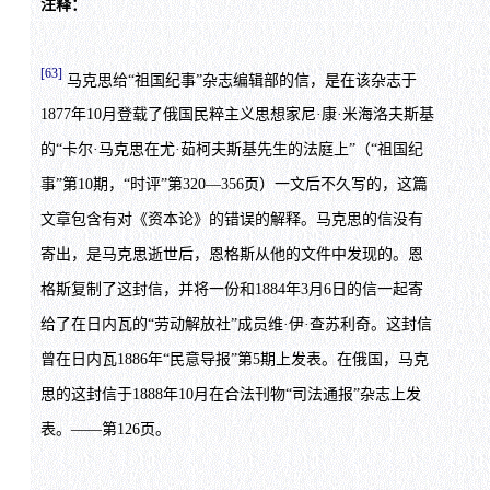
注释：
[63]
马克思给“祖国纪事”杂志编辑部的信，是在该杂志于
1877年10月登载了俄国民粹主义思想家尼·康·米海洛夫斯基
的“卡尔·马克思在尤·茹柯夫斯基先生的法庭上”（“祖国纪
事”第10期，“时评”第320—356页）一文后不久写的，这篇
文章包含有对《资本论》的错误的解释。马克思的信没有
寄出，是马克思逝世后，恩格斯从他的文件中发现的。恩
格斯复制了这封信，并将一份和1884年3月6日的信一起寄
给了在日内瓦的“劳动解放社”成员维·伊·查苏利奇。这封信
曾在日内瓦1886年“民意导报”第5期上发表。在俄国，马克
思的这封信于1888年10月在合法刊物“司法通报”杂志上发
表。——第126页。