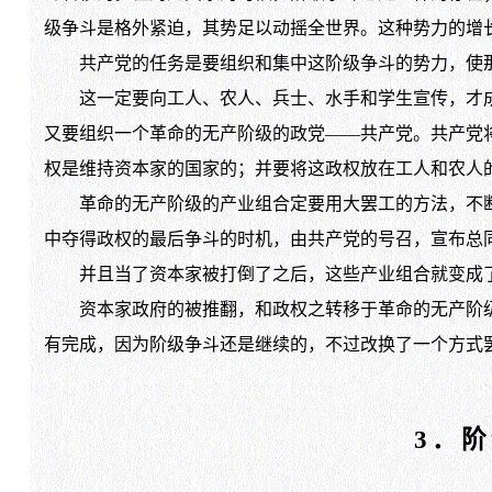
级争斗是格外紧迫，其势足以动摇全世界。这种势力的增
共产党的任务是要组织和集中这阶级争斗的势力，使那
这一定要向工人、农人、兵士、水手和学生宣传，才成
又要组织一个革命的无产阶级的政党——共产党。共产党
权是维持资本家的国家的；并要将这政权放在工人和农人
革命的无产阶级的产业组合定要用大罢工的方法，不断
中夺得政权的最后争斗的时机，由共产党的号召，宣布总
并且当了资本家被打倒了之后，这些产业组合就变成了
资本家政府的被推翻，和政权之转移于革命的无产阶级
有完成，因为阶级争斗还是继续的，不过改换了一个方式
3．