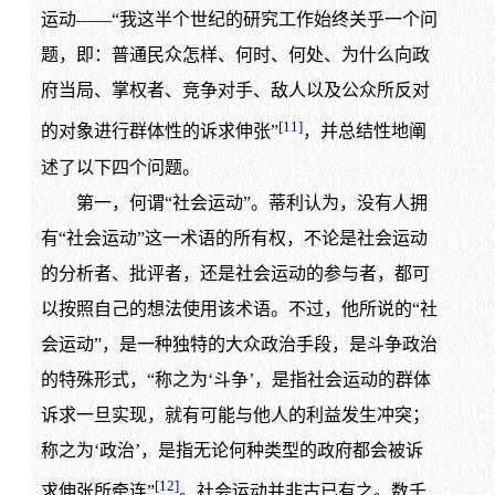
运动——“我这半个世纪的研究工作始终关乎一个问
题，即：普通民众怎样、何时、何处、为什么向政
府当局、掌权者、竞争对手、敌人以及公众所反对
[11]
的对象进行群体性的诉求伸张”
，并总结性地阐
述了以下四个问题。
第一，何谓“社会运动”。蒂利认为，没有人拥
有“社会运动”这一术语的所有权，不论是社会运动
的分析者、批评者，还是社会运动的参与者，都可
以按照自己的想法使用该术语。不过，他所说的“社
会运动”，是一种独特的大众政治手段，是斗争政治
的特殊形式，“称之为‘斗争’，是指社会运动的群体
诉求一旦实现，就有可能与他人的利益发生冲突；
称之为‘政治’，是指无论何种类型的政府都会被诉
[12]
求伸张所牵连”
。社会运动并非古已有之。数千