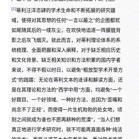
[1]
蒂利汪洋恣肆的学术生命和不断拓展的研究疆
域，使得对其思想的任何“一言以蔽之”的企图都犹
如尾随其后的一缕灰尘，在欢快地追逐一阵朦胧背
影之后灰飞烟灭。就此而言，对蒂利理论体系的系
统梳理、全面把握和深入阐释，对于缺乏相应历史
和文化背景、缺乏相关知识和方法积累的国内学者
来说，不得不假以时日，以避免“粗放型学术开垦方
式”的践踏：无论在蒂利文本的迻译和解读方面，还
是在其理论和方法的“西学中用”方面，均避免“一个
好题目、一个好领域、一种好方法、总因为‘歪嘴和
尚念不了正经’，而使得一片生机勃勃的处女地，顷
刻之间就成为谁也不愿再耕种的荒漠”，“当人们想
真正地进行学术研究时，就不可能再直面各种‘纯洁