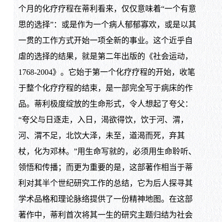
个月的化疗疗程在蒂利看来，仅仅意味着“一个有意
思的选择”：或是作为一个病人郁郁寡欢，或是以其
一贯的工作方式开始一项全新的事业。这个近乎自
虐的选择的结果，就是第二年出版的《社会运动，
1768-2004》。它始于第一个化疗疗程的开始，收笔
于整个化疗疗程的结束，是一部完全写于病床的作
品。蒂利极度绽放的生命形式，令人想起了夸父：
“夸父与日逐走，入日，渴欲得饮，饮于河、渭，
河、渭不足，北饮大泽，未至，道渴而死，弃其
杖，化为邓林。”用生命写就的，必须用生命聆听、
领悟和传播；而更为重要的是，这部著作相当于蒂
利对其半个世纪研究工作的总结，它为后人探寻其
学术品格和理论脉络提供了一份精神地图。在这部
著作中，蒂利首次将其一生的研究主题归结为社会