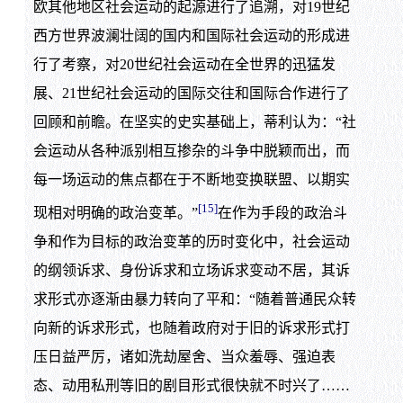
欧其他地区社会运动的起源进行了追溯，对19世纪
西方世界波澜壮阔的国内和国际社会运动的形成进
行了考察，对20世纪社会运动在全世界的迅猛发
展、21世纪社会运动的国际交往和国际合作进行了
回顾和前瞻。在坚实的史实基础上，蒂利认为：“社
会运动从各种派别相互掺杂的斗争中脱颖而出，而
每一场运动的焦点都在于不断地变换联盟、以期实
[15]
现相对明确的政治变革。”
在作为手段的政治斗
争和作为目标的政治变革的历时变化中，社会运动
的纲领诉求、身份诉求和立场诉求变动不居，其诉
求形式亦逐渐由暴力转向了平和：“随着普通民众转
向新的诉求形式，也随着政府对于旧的诉求形式打
压日益严厉，诸如洗劫屋舍、当众羞辱、强迫表
态、动用私刑等旧的剧目形式很快就不时兴了……