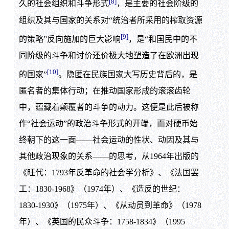
[8]
久的社会组织和斗争形式
，是主要的社会阶级的
组织及其与国家的关系对“统治者所采用的榨取资源
[9]
的策略”反向施加的巨大影响
，是“和国民中的不
同阶级的斗争和讨价还价极大地塑造了在欧洲出现
[10]
的国家”
。隐匿在民族国家大写历史背后的，是
匿名者的集体行动；在推动国家形成的滚滚齿轮
中，蕴藏着颠覆者的斗争的动力。这便是此后被称
作“社会运动”的政治斗争形式的开端，而对硬币始
终朝下的这一面——社会运动的性状、动因及其与
其他政治现象的关系——的思考，从1964年出版的
《旺代：1793年反革命的社会学分析》、《法国罢
工：1830-1968》（1974年）、《造反的世纪：
1830-1930》（1975年）、《从动员到革命》（1978
年）、《英国的民众斗争：1758-1834》（1995