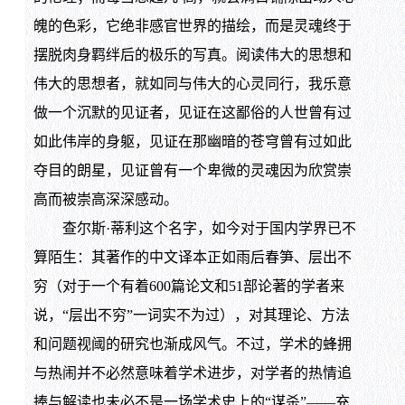
魄的色彩，它绝非感官世界的描绘，而是灵魂终于
摆脱肉身羁绊后的极乐的写真。阅读伟大的思想和
伟大的思想者，就如同与伟大的心灵同行，我乐意
做一个沉默的见证者，见证在这鄙俗的人世曾有过
如此伟岸的身躯，见证在那幽暗的苍穹曾有过如此
夺目的朗星，见证曾有一个卑微的灵魂因为欣赏崇
高而被崇高深深感动。
查尔斯·蒂利这个名字，如今对于国内学界已不
算陌生：其著作的中文译本正如雨后春笋、层出不
穷（对于一个有着600篇论文和51部论著的学者来
说，“层出不穷”一词实不为过），对其理论、方法
和问题视阈的研究也渐成风气。不过，学术的蜂拥
与热闹并不必然意味着学术进步，对学者的热情追
捧与解读也未必不是一场学术史上的“谋杀”——充