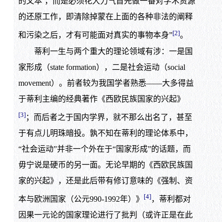
的文本’，而是必须花大力气首先做一番对学术资源
的还原工作，即清除掉蒙在上面的各种非法的阐释
[2]
和污染之后，才有可能面对真实的事物本身”
。
蒂利一生与两个重大的理论领域有涉：一是国
家形成（state formation），二是社会运动（social
movement）。前者较为我国学者熟悉——大多得益
于蒂利主编的经典著作《西欧民族国家的兴起》
[3]
；而后者之于国内学界，就不那么出名了，甚至
于有点儿明珠暗投。孰不知在蒂利的理论体系中，
“社会运动”并非一个外在于“国家形成”的话题，而
毋宁说是硬币的另一面。无论早期的《西欧民族国
家的兴起》，还是此后带有修订意味的《强制、资
[4]
本与欧洲国家（公元990-1992年）》
，蒂利都对
因果一元论的国家理论进行了批判（或许正是在此