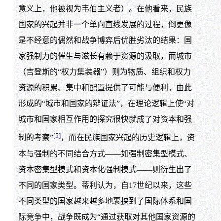
意义上，他被视为韦伯主义者）。在他看来，民族
国家的兴起并非一个单向直线发展的过程，倒更像
是不经意的偶然和战争博弈后优胜劣汰的结果：国
家强制力的催生与滋长有赖于资源的汲取，而城市
（吉登斯的“权力集装器”）则为物质、组织和权力
资源的积累、集中和配置提供了可能与便利，由此
形成的“城市和国家的辩证法”，在理论逻辑上使“对
城市和国家相互作用的探究很快就成了对资本和强
[5]
制的考察”
，而在民族国家兴起的历史逻辑上，资
本与强制的不同结合方式——如强制密集型模式、
资本密集型模式和资本化强制模式——则衍生出了
不同的国家类型。蒂利认为，自17世纪以来，这些
不同类型的国家越来越多地裹挟到了国际体系和国
际竞争中，战争既成为“通过获取对其他国家资源的