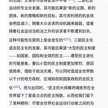
的范围，又使参与变得更加不平等”
；二是社会
运动的专业化发展，其可能后果是“新的议题、新的
团体、新的策略和新的目标，其可资利用的机会将
会明显减少，随着大众诉求的动机越来越弱，或者
随着社会运动当权派之外的诉求者不断遭到封杀，
[21]
这种可能性在原则上是会发生的”
；三是民主化
或去民主化的发展，其可能后果是“大型的民主制度
——如国家、国际和全球的民主——遭受民主退化
的可能景象，要比小型的民主制度更加惨烈：原因
很简单，借助于政治灾难，可以同时造成全世界数
以千计的地方政权、区域政权和国家政权的去民主
[22]
化”
。而与此同时，“民主的大规模坍塌依然在全
世界留下了星星点点的民主残骸，从而给我们留下
了某种期待：尽管全世界社会运动行动者之间的沟