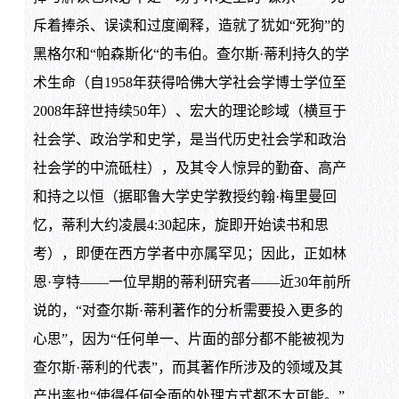
斥着捧杀、误读和过度阐释，造就了犹如“死狗”的
黑格尔和“帕森斯化“的韦伯。查尔斯·蒂利持久的学
术生命（自1958年获得哈佛大学社会学博士学位至
2008年辞世持续50年）、宏大的理论畛域（横亘于
社会学、政治学和史学，是当代历史社会学和政治
社会学的中流砥柱），及其令人惊异的勤奋、高产
和持之以恒（据耶鲁大学史学教授约翰·梅里曼回
忆，蒂利大约凌晨4:30起床，旋即开始读书和思
考），即便在西方学者中亦属罕见；因此，正如林
恩·亨特——一位早期的蒂利研究者——近30年前所
说的，“对查尔斯·蒂利著作的分析需要投入更多的
心思”，因为“任何单一、片面的部分都不能被视为
查尔斯·蒂利的代表”，而其著作所涉及的领域及其
产出率也“使得任何全面的处理方式都不太可能。”