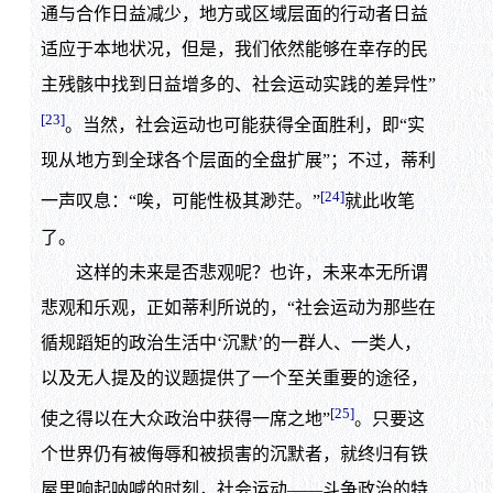
通与合作日益减少，地方或区域层面的行动者日益
适应于本地状况，但是，我们依然能够在幸存的民
主残骸中找到日益增多的、社会运动实践的差异性”
[23]
。当然，社会运动也可能获得全面胜利，即“实
现从地方到全球各个层面的全盘扩展”；不过，蒂利
[24]
一声叹息：“唉，可能性极其渺茫。”
就此收笔
了。
这样的未来是否悲观呢？也许，未来本无所谓
悲观和乐观，正如蒂利所说的，“社会运动为那些在
循规蹈矩的政治生活中‘沉默’的一群人、一类人，
以及无人提及的议题提供了一个至关重要的途径，
[25]
使之得以在大众政治中获得一席之地”
。只要这
个世界仍有被侮辱和被损害的沉默者，就终归有铁
屋里响起呐喊的时刻，社会运动——斗争政治的特