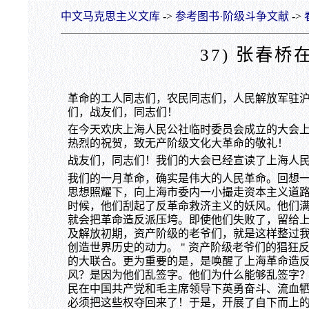
中文马克思主义文库
->
参考图书·阶级斗争文献
->
37) 张春
革命的工人同志们，农民同志们，人民解放军驻
们，战友们，同志们！
在今天欢庆上海人民公社临时委员会成立的大会
热烈的祝贺，致无产阶级文化大革命的敬礼！
战友们，同志们！我们的大会已经宣读了上海人
我们的一月革命，确实是伟大的人民革命。回想
思想照耀下，向上海市委内一小撮走资本主义道
时候，他们刮起了反革命救济主义的妖风。他们
就会把革命造反派压垮。即使他们失败了，留给
及解放初期，资产阶级的老爷们，就是这样整过我
创造世界历史的动力。 " 资产阶级老爷们的猖
的大联合。更为重要的是，是唤醒了上海革命造
风？是因为他们乱签字。他们为什么能够乱签字
民在中国共产党和毛主席领导下英勇奋斗、流血
必须把这些权夺回来了！于是，开展了自下而上