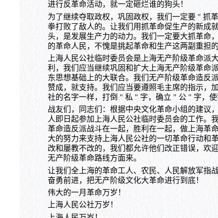
进行反革命活动，就一定砸烂谁的狗头！
为了继续夺取政权，巩固政权，我们一定要 " 抓革
拳打败了敌人的。让我们用抓革命促生产的新成
头，是发展生产力的动力。我们一定要大抓革命
的革命人民，不愧是挑起革命和生产这两副重担
上海人民公社临时委员会是上海无产阶级革命派
利，我们应当继续巩固和扩大上海无产阶级革命
东思想基础上的大联合。我们无产阶级革命造反
赞成，就支持。我们应当要遵照毛主席的指示，
社的名字一样，打倒 " 私 " 字，确立 " 公 
战友们，同志们：根据中央文化革命小组的建议
人即日起参加上海人民公社临时委员会的工作。
革命造反派战斗在一起，胜利在一起，做上海革
大的努力来支持上海人民公社的一切革命行动和
改和屡教不改的，我们都允许他们改正错误，欢
无产阶级革命路线方面来。
让我们全上海的革命工人、农民、人民解放军指
奋勇前进，把无产阶级文化大革命进行到底！
伟大的一月革命万岁！
上海人民公社万岁！
上海人民万岁！