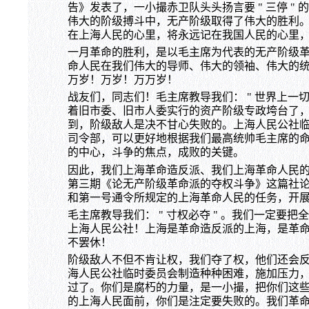
告》发表了，一小撮赤卫队头头扬言要 " 三停 
伟大的阶级搏斗中，无产阶级取得了伟大的胜利
在上海人民的心里，将永远记在我国人民的心里
一月革命的胜利，是以毛主席为代表的无产阶级
命人民在我们伟大的导师、伟大的领袖、伟大的
万岁！万岁！万万岁！
战友们，同志们！毛主席教导我们： " 世界上一
着旧市委、旧市人委实行的资产阶级专政垮台了
到，阶级敌人是决不甘心失败的。上海人民公社
司令部，可以更好地根据我们最高统帅毛主席的
的中心，斗争的焦点，成败的关键。
因此，我们上海革命造反派、我们上海革命人民
第三期《论无产阶级革命派的夺权斗争》这篇社
和第一号通令所规定的上海革命人民的任务，开
毛主席教导我们： " 寸权必夺 " 。我们一定
上海人民公社！上海是革命造反派的上海，是革
不罢休！
阶级敌人不但不肯让权，我们夺了权，他们还会
海人民公社临时委员会制造种种困难，施加压力
过了。你们是腐朽的力量，是一小撮，把你们这
的上海人民面前，你们是注定要失败的。我们革