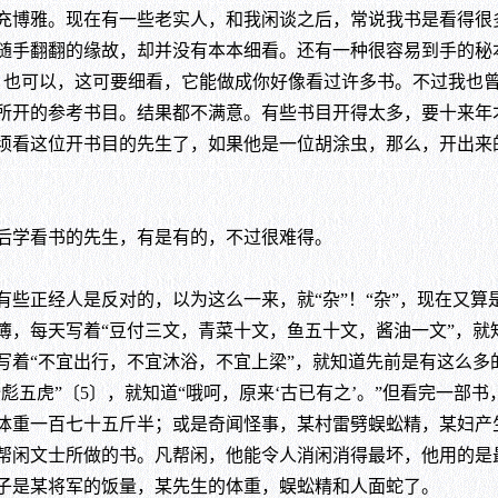
博雅。现在有一些老实人，和我闲谈之后，常说我书是看得很
随手翻翻的缘故，却并没有本本细看。还有一种很容易到手的秘
〕也可以，这可要细看，它能做成你好像看过许多书。不过我也曾
所开的参考书目。结果都不满意。有些书目开得太多，要十来年
须看这位开书目的先生了，如果他是一位胡涂虫，那么，开出来
学看书的先生，有是有的，不过很难得。
正经人是反对的，以为这么一来，就“杂”！“杂”，现在又算
簿，每天写着“豆付三文，青菜十文，鱼五十文，酱油一文”，就
写着“不宜出行，不宜沐浴，不宜上梁”，就知道先前是有这么多
十彪五虎”〔5〕，就知道“哦呵，原来‘古已有之’。”但看完一部
体重一百七十五斤半；或是奇闻怪事，某村雷劈蜈蚣精，某妇产
帮闲文士所做的书。凡帮闲，他能令人消闲消得最坏，他用的是
子是某将军的饭量，某先生的体重，蜈蚣精和人面蛇了。