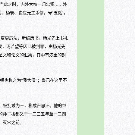
“当此之时，内外大权一归忠贤……外
、杨寰、崔应元主杀僇，号‘五彪’。
，变更厉法，新编历书。杨光先上书礼
错误，汤若望等因此被判罪，由杨光先
呈文和论文的汇集，其中有浓重的封
朝也称之为“我大清”；鲁迅在这里不
国，被拥戴为王，称成吉思汗。他的继
的孙子拔都又于一二三五年至一二四
）灭宋之前。