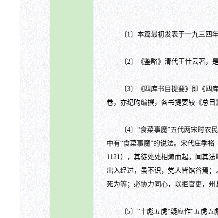
〔1〕本篇最初发表于一九三四年
〔2〕《鉴略》清代王仕云著，是
〔3〕《四库书目提要》即《四库全
卷，亦纪昀编撰，各书提要较《总目
〔4〕“食菜事魔”五代两宋时农民
中有“食菜事魔”的说法。宋代庄季裕
1121），其徒处处相煽而起。闻
出入经过，虽不识，党人皆馆谷焉；
死为等；必协力同心，以拒官吏，州
〔5〕“十彪五虎”疑应作“五虎五