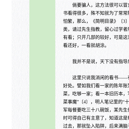
倘要骗人，这方法很可以冒充
书看得很多，殊不知就为了常常
怕繁，那么，《简明目录》〔3
类，请过先生指教，留心过学者
有看；只开几部的较好，可是这
看还好，一看就胡涂。
我并不是说，天下没有指导后
这里只说我消闲的看书——有些
好处。譬如我们看一家的陈年账
菜，吃够一家；看一本旧历本，
菜事魔”〔4〕，明人笔记里的“
军每餐要吃三十八碗饭，某先生
时可得自己有主意了，知道这是
过去，那就坠入陷阱，后来满脑