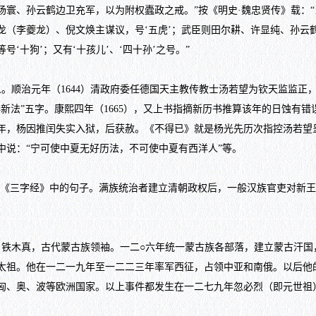
杨寰、孙云鹤边卫充军，以为附权蠹政之戒。”按《明史·魏忠贤传》载：
（李夔龙）、倪文焕主谋议，号‘五虎’；武臣则田尔耕、许显纯、孙云鹤
‘十狗’；又有‘十孩儿’、‘四十孙’之号。”
顺治元年（1644）清政府委任德国天主教传教士汤若望为钦天监监正
新法”五字。康熙四年（1665），又上书指摘新历书推算该年的日蚀有
年，杨因推闰失实入狱，后获赦。《不得已》就是杨光先历次指控汤若望
中说：“宁可使中夏无好历法，不可使中夏有西洋人”等。
《三字经》中的句子。满族统治者建立清朝政权后，一般汉族官吏对新王
）名铁木真，古代蒙古族领袖。一二○六年统一蒙古族各部落，建立蒙古汗
太祖。他在一二一九年至一二二三年率军西征，占领中亚和南俄。以后他
匈、奥、波等欧洲国家。以上事件都发生在一二七九年忽必烈（即元世祖