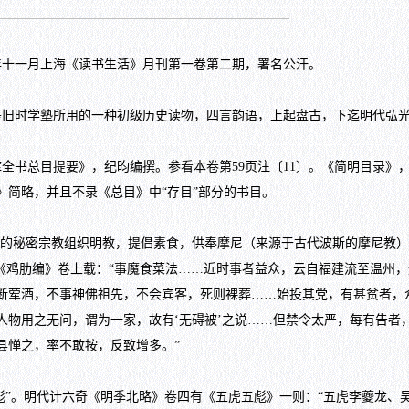
十一月上海《读书生活》月刊第一卷第二期，署名公汗。
旧时学塾所用的一种初级历史读物，四言韵语，上起盘古，下迄明代弘
书总目提要》，纪昀编撰。参看本卷第59页注〔11〕。《简明目录》
》简略，并且不录《总目》中“存目”部分的书目。
的秘密宗教组织明教，提倡素食，供奉摩尼（来源于古代波斯的摩尼教）
《鸡肋编》卷上载：“事魔食菜法……近时事者益众，云自福建流至温州，遂
其法断荤酒，不事神佛祖先，不会宾客，死则裸葬……始投其党，有甚贫者
人物用之无问，谓为一家，故有‘无碍被’之说……但禁令太严，每有告者
县惮之，率不敢按，反致增多。”
彪”。明代计六奇《明季北略》卷四有《五虎五彪》一则：“五虎李夔龙、