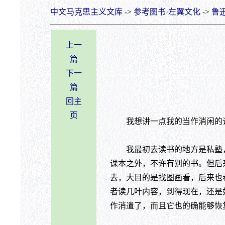
中文马克思主义文库
->
参考图书·左翼文化
->
鲁
上一
篇
下一
篇
回主
页
我想讲一点我的当作消闲的读
我最初去读书的地方是私塾，
课本之外，不许有别的书。但后
去，大目的是找图画看，后来也
者读几叶内容，到得现在，还是
作消遣了，而且它也的确能够恢