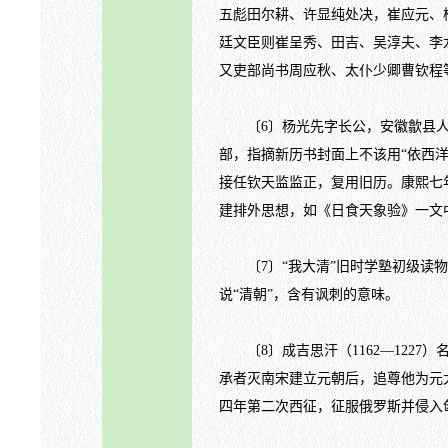
五彪田尔耕、许显纯处决，崔应元、
廷文臣则崔呈秀、田吉、吴淳夫、李龙
又吏部尚书周应秋、太仆少卿曹钦程等号
〔6〕杨光先字长公，安徽歙县人。
部，指摘新历书封面上不该用“依西洋
接任钦天监监正，复用旧历。康熙七
建排外思想，如《日食天象验》一文
〔7〕“我大清”旧时学塾初级读物
说“清朝”，含有讽刺的意味。
〔8〕成吉思汗（1162—1227
承者灭南宋建立元朝后，追尊他为元
四年第二次西征，征服俄罗斯并侵入