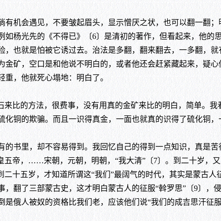
有机会遇见，不要皱起眉头，显示憎厌之状，也可以翻一翻；
例如杨光先的《不得已》〔6〕是清初的著作，但看起来，他的
险，也就是怕被它诱过去。治法是多翻，翻来翻去，一多翻，就
为金矿，空口是和他说不明白的，或者他还会赶紧藏起来，疑心
轻重，他就死心塌地：明白了。
来比的方法，很费事，没有用真的金矿来比的明白，简单。我
硫化铜的欺骗。而且一识得真金，一面也就真的识得了硫化铜，
的书里，却不容易得到。我回忆自己的得到一点知识，真是苦
皇五帝，……宋朝，元朝，明朝，“我大清”〔7〕。到二十岁，又
。到二十五岁，才知道所谓这“我们”最阔气的时代，其实是蒙古人
事，翻了三部蒙古史，这才明白蒙古人的征服“斡罗思”〔9〕，
倒是俄人被奴的资格比我们老，应该他们说“我们的成吉思汗征服