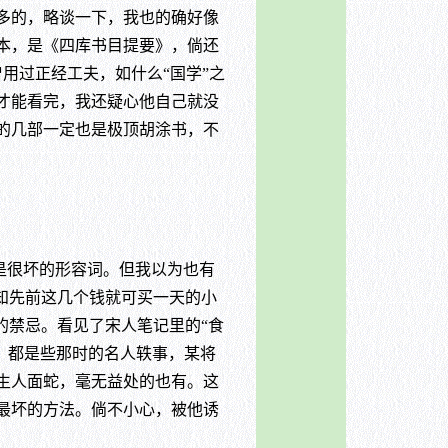
多的，略谈一下，我也的确好像
本，是《四库书目提要》，倘还
用过正经工夫，如什么“国学”之
才能看完，我还疑心他自己就没
的几部一定也是极顶胡涂书，不
是很坏的形容词。但我以为也有
知先前这几个钱就可买一天的小
的禁忌。看见了宋人笔记里的“食
书，都是些那时的名人轶事，某将
生人面蛇，毫无益处的也有。这
最坏的方法。倘不小心，被他诱