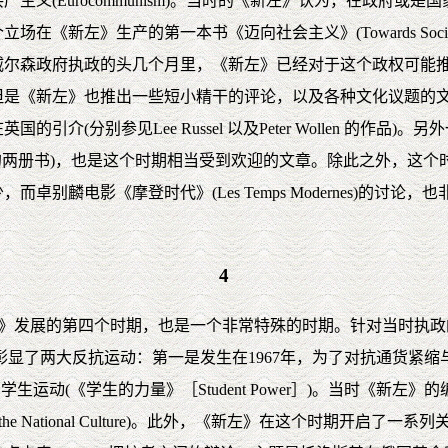
义(Eurocommunism)。当时的《新左》认为，在政府或
新左》生产的第一本书《迈向社会主义》(Towards Social
威尔森政府执政的头几个月里，《新左》已经对于这个政权可能
但是《新左》也推出一些短小精干的评论，以及各种文化议题的
介(分别参见Lee Russel 以及Peter Wollen 的作
ser主编的两册书)，也是这个时期相当受到欢迎的文章。除此之外
别麟电影《摩登时代》(Les Temps Modernes)的讨论，
4
是《新左》发展的第四个时期，也是一个非常特殊的时期。针对当时
别彰显了两大反抗运动：第一是发生在1967年，为了对抗通货紧缩
到最高峰的学生运动(《学生的力量》［Student Power］)。当
of the National Culture)。此外，《新左》在这个时期