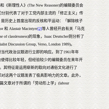
和《新理性人》(The New Reasoner)的编辑委员会
们分别代表了对于工党内部主流的「修正主义」传
，是历史上首度出现的反核和平运动：「解除核子
 Alastair Macintyre
[2]
等人曾经开启有关「马克
asslessness)的现象，Isaac Deutscher则分析了
cussion Group, Verso, London 1989)。
代政治议题进行立即的响应。到了1961年年
也使得比较年轻，但经验较少的编辑委员在来年开
段。其特征是运用崭新的取向对通俗文化进行了
)两人稍后都对这两个议题发表了极具影响力的文章。此外，
流传。这篇文章对于所谓的「劳动形上学」(labour