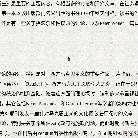
左》最重要的主题内容，有相当多的讨论和评介文章。在社务运作
第一本以该出版部门名义出版的书在1970年秋天付梓，该书的
一些关于摇滚乐和性议题的讨论，以及Peter Wollen一篇重要的
6
的探讨，特别是对于西方马克思主义的重要作家----卢卡奇、阿图塞
收集成一本新左《读本》［Reader］)。西方马克思主义吸引人之处，
官僚统治的批判基础。随着这方面的理论探讨，该刊愈来愈重视
Nicos Poulantzas 和Goran Therborn等学者
廉斯在第82期刊发表一篇针对马克思主义的文化概念进行探讨的文章，建立了所谓「
论，特别是关于希斯(Heath)政府的施政问题。而此时期《新
题的专号，也在稍后由Penguin出版社出版为专书。在68期到90