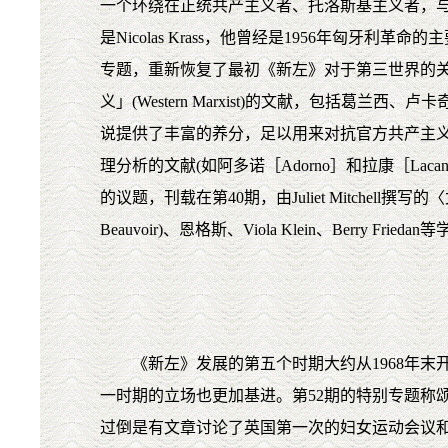
一个环绕在正统共产主义者、托洛斯基主义者，与卢
是Nicolas Krass，他曾经是1956年
专题，重新恢复了最初《新左》对于第三世界的
义」(Western Marxist)的文献，包括葛兰
说提供了丰富的养分，足以用来对抗官方共产主
理分析的文献(如阿多诺［Adorno］和拉康［L
的议题，刊载在第40期，由Juliet Mitchell撰写
Beauvoir)、恩格斯、Viola Klein、Berry F
《新左》发展的第五个时期大约从1968年末开始
一时期的立场也更加基进。第52期的特别专题称
过倒是有文章讨论了英国第一次的妇女运动会议和