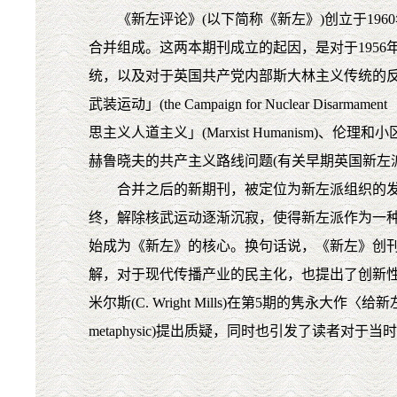
《新左评论》(以下简称《新左》)创立于1960年，由两本期刊
合并组成。这两本期刊成立的起因，是对于195
统，以及对于英国共产党内部斯大林主义传统的
武装运动」(the Campaign for Nuclear Disarmamen
思主义人道主义」(Marxist Humanism)、伦理和小区议题的
赫鲁晓夫的共产主义路线问题(有关早期英国新左派的言论，请参见Out of Ap
合并之后的新期刊，被定位为新左派组织的发言
终，解除核武运动逐渐沉寂，使得新左派作为一
始成为《新左》的核心。换句话说，《新左》创刊
解，对于现代传播产业的民主化，也提出了创新性的规划。霍
米尔斯(C. Wright Mills)在第5期的隽永大作〈给
metaphysic)提出质疑，同时也引发了读者对