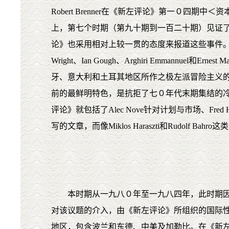
Robert Brenner在《新左评论》第一０四期中＜
上，第七个时期（第九十期到一百二十期）见证
论》也采用相对上较一贯的态度来报道这些事件。一般所
Wright、Ian Gough、Arghiri Emma
牙、意大利和土耳其地区所作之极左派冒险主义的评论
前的最鲜明特色，是抗拒了七０年代末期集结的冷战
评论》就包括了Alec Nove针对计划与市场、Fred Halli
写的文章，而像Miklos Haraszti和Rudolf Bahro
本时期从一九八０年至一九八四年，此时期因军备竞
对该议题的介入，由《新左评论》所组织的国际性论战扩展成
地区，包含波兰和东德、中美及加勒比。在《新左评论