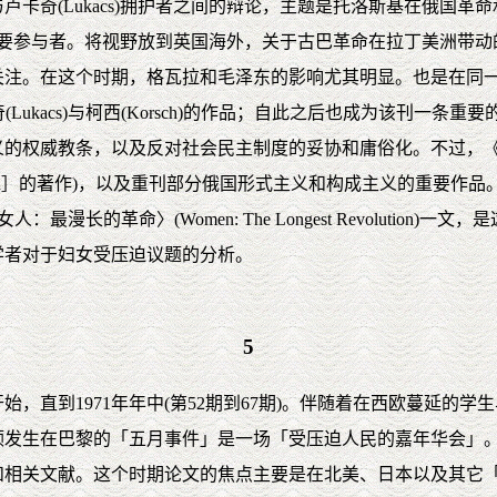
卡奇(Lukacs)拥护者之间的辩论，主题是托洛斯基在俄国
匈牙利革命的主要参与者。将视野放到英国海外，关于古巴革命在拉丁美
关注。在这个时期，格瓦拉和毛泽东的影响尤其明显。也是在同
西、卢卡奇(Lukacs)与柯西(Korsch)的作品；自此之后也成为该
义的权威教条，以及反对社会民主制度的妥协和庸俗化。不过，
acan］的著作)，以及重刊部分俄国形式主义和构成主义的重要作
的〈女人：最漫长的革命〉(Women: The Longest Revoluti
riedan等学者对于妇女受压迫议题的分析。
5
，直到1971年年中(第52期到67期)。伴随着在西欧蔓延的
颂发生在巴黎的「五月事件」是一场「受压迫人民的嘉年华会」
相关文献。这个时期论文的焦点主要是在北美、日本以及其它「经