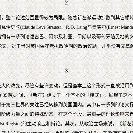
2
渡期，整个论述范围显得较为局限。随着新左派运动扩散到其它领
aude Levi-Strauss)、R.D. Laing与曼德尔(Ernes
就是拥有一系列论述古巴、阿尔及利亚、伊朗以及葡萄牙殖民地的
论文，对于当时英国保守党执政晚期的政治议题，几乎没有文章
3
大的改变，尽管有些许变动，但是基本上这个形式一直被沿用到1
第23到35期)之间，《新左》建立了一个基本的「模式」，展现
对于第三世界的关注已经转移到英国国内。其中有一系列的论文
级力量之间的特殊动态。在这个阶段，最重要的理论影响来自葛兰西(
list Register)的主动响应和辩论。其次，从政治立场来说