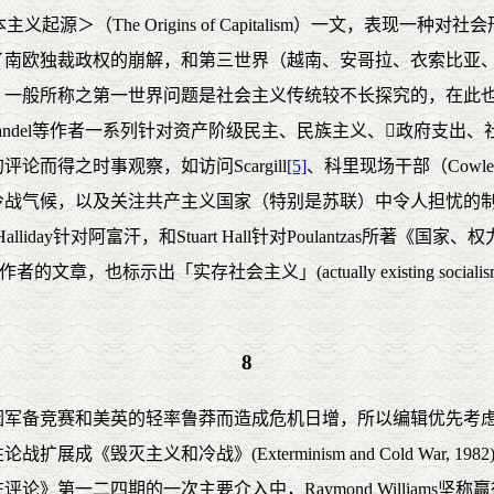
资本主义起源＞（The Origins of Capitalism）一文，
了南欧独裁政权的崩解，和第三世界（越南、安哥拉、衣索比亚
称之第一世界问题是社会主义传统较不长探究的，在此也被处理，比方说Go
nnuel和Ernest Mandel等作者一系列针对资产阶级民主、民族主义
而得之时事观察，如访问Scargill
[5]
、科里现场干部（Cowley s
气候，以及关注共产主义国家（特别是苏联）中令人担忧的制度僵化(
day针对阿富汗，和Stuart Hall针对Poulantzas所著《国家、权力和社会
这类作者的文章，也标示出「实存社会主义」(actually existing social
8
赛和美英的轻率鲁莽而造成危机日增，所以编辑优先考虑和平运动的
《毁灭主义和冷战》(Exterminism and Cold War,
》第一二四期的一次主要介入中，Raymond Williams