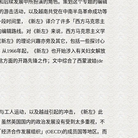
革命和后续发展中所扮演的角色。策划这个专题的编辑
洲带动的游击活动，以及越南共党在中南半岛革命成功等
一段时间里，《新左》译介了许多「西方马克思主
刊一条重要的编辑路线。对《新左》来说，西方马克思主义学
《新左》的理论兴趣亦旁及其它，包括一些探讨心
品。从1966年起，《新左》也开始涉入有关妇女解放
on)一文，是这方面的开路先锋之作；文中综合了西蒙波娃(de
学生与工人运动，以及越战引起的冲击，《新左》此
。虽然英国国内的政治发展没有受到太多重视，不
济合作发展组织」(OECD)的成员国等地区。而