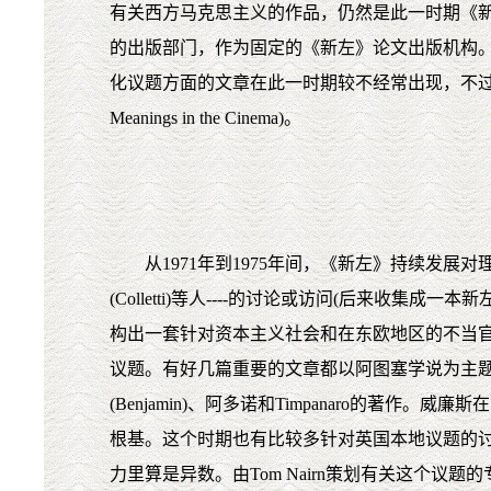
有关西方马克思主义的作品，仍然是此一时期《新
的出版部门，作为固定的《新左》论文出版机构。
化议题方面的文章在此一时期较不经常出现，不过还是有
Meanings in the Cinema)。
从1971年到1975年间，《新左》持续发展对理论
(Colletti)等人----的讨论或访问(后来
构出一套针对资本主义社会和在东欧地区的不当
议题。有好几篇重要的文章都以阿图塞学说为主题，其它包括
(Benjamin)、阿多诺和Timpanaro的著作。威
根基。这个时期也有比较多针对英国本地议题的讨
力里算是异数。由Tom Nairn策划有关这个议