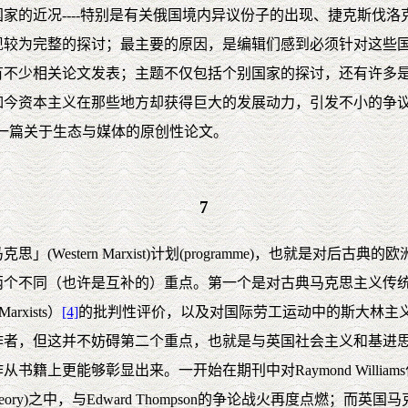
家的近况----特别是有关俄国境内异议份子的出现、捷克斯伐
现较为完整的探讨；最主要的原因，是编辑们感到必须针对这些
少相关论文发表；主题不仅包括个别国家的探讨，还有许多是对整个后
如今资本主义在那些地方却获得巨大的发展动力，引发不小的争
发表了一篇关于生态与媒体的原创性论文。
7
estern Marxist)计划(programme)，也就是对后
同（也许是互补的）重点。第一个是对古典马克思主义传统本身（包含
rxists）
[4]
的批判性评价，以及对国际劳工运动中的斯大林主
作者，但这并不妨碍第二个重点，也就是与英国社会主义和基进
更能够彰显出来。一开始在期刊中对Raymond Williams作品的
ty of Theory)之中，与Edward Thompson的争论战火再