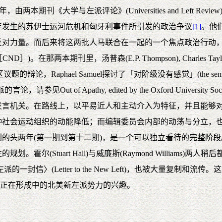
《大学与左派评论》(Universities and Left Review)
6年发生的苏伊士运河危机和匈牙利事件所引发的政治争议
[1]
。他
反对力量。而后来将这两批人马联合在一起的一个焦点政治行动
t［CND］)。在那两本期刊里，汤普森(E.P. Thompson), Charles Taylor 和
辩论，Raphael Samuel探讨了「对阶级没有感觉」(the sense of cl
athy, edited by the Oxford University Socialist Dis
机关。在路线上，以平易近人和主动介入为特征，并且能够对当
种社会运动组织的动能降低；而编辑委员会内部的动荡与分立，
的头两年(第一期到第十二期)，是一个可以独立看待的完整阶
尔(Stuart Hall)与威廉斯(Raymond Williams
新左派的一封信〉(Letter to the New Left)，也被大量复制和
于当时正在形成中的北美新左派势力的兴趣。