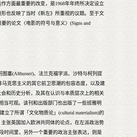
方面最重要的改变，是1968年年终所决定设立
雏形也反映了当时《新左》所重视的议题。至于文
论文〈电影的符号与意义〉(Signs and
(Althusser)、法兰克福学派、沙特与柯列提
正在于对非马克思主义的其它前卫思潮的包容态度，以及建
社会和历史分析，及其在认识与本质层次上的相关
的影响力也相当可观。该刊和出版部门也出版了一些班雅明
文化物质论」(cultural materialism)的
左》主张英国加入欧洲共同体的论点，在左派政治势
期的这段时间里，另外一个重要的政治主张表达，则是