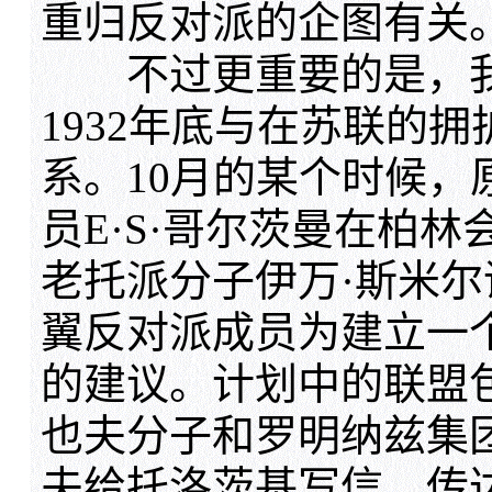
重归反对派的企图有关
不过更重要的是，我
1932年底与在苏联的
系。10月的某个时候，
员E·S·哥尔茨曼在柏
老托派分子伊万·斯米
翼反对派成员为建立一
的建议。计划中的联盟
也夫分子和罗明纳兹集
夫给托洛茨基写信，传