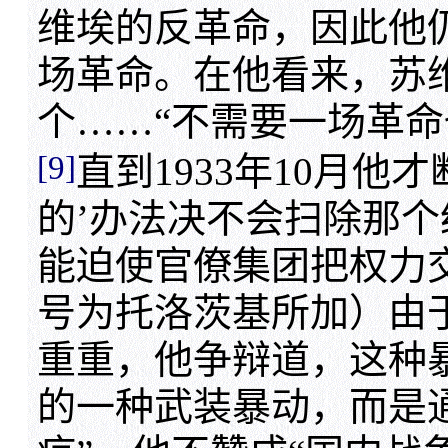
维埃的反革命，因此他
场革命。在他看来，苏
个……“不需要一场革命
[9]
直到1933年10月他
的’办法决不会扫除那
能迫使官僚集团把权力
号为托洛茨基所加）由
重重，他争辩道，这种
的一种武装暴动，而是