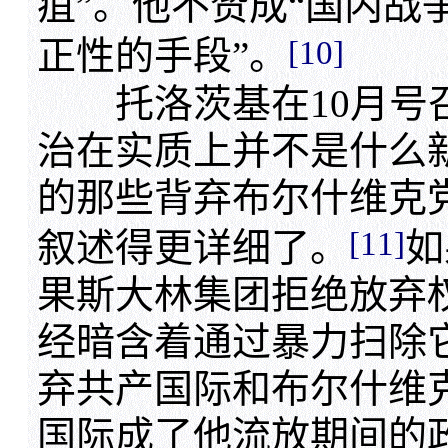
疽”。他不赞成“国内战
[10]
正性的手段”。
托洛茨基在10月号召
治在实质上并不是什么
的那些背弃布尔什维克
[11]
叙述得更详细了。
如
果斯大林集团拒绝放弃
经暗含着通过暴力扫除
弃共产国际和布尔什维
国际成了他流放期间的