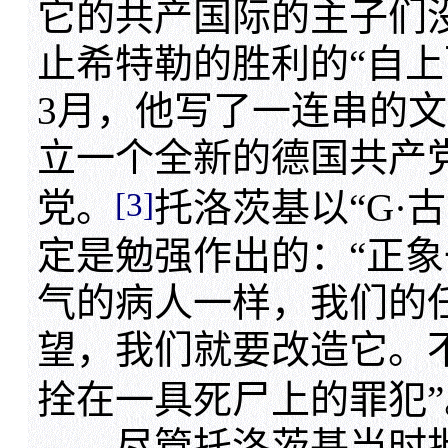
它的共产国际的主子们
止希特勒的胜利的“自上
3月，他写了一连串的
立一个全新的德国共产
[3]
党。
托洛茨基以“G·
定是勉强作出的：“正
气的病人一样，我们的
望，我们就要改造它。
拴在一具死尸上的罪犯”
尽管托洛茨基当时批