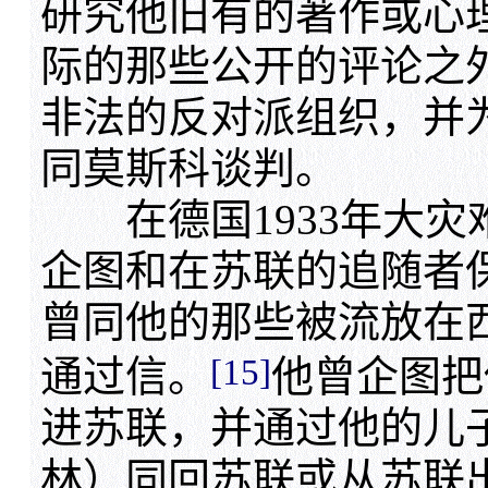
研究他旧有的著作或心
际的那些公开的评论之
非法的反对派组织，并
同莫斯科谈判。
在德国1933年大灾
企图和在苏联的追随者保
曾同他的那些被流放在
[15]
通过信。
他曾企图把
进苏联，并通过他的儿
林）同回苏联或从苏联