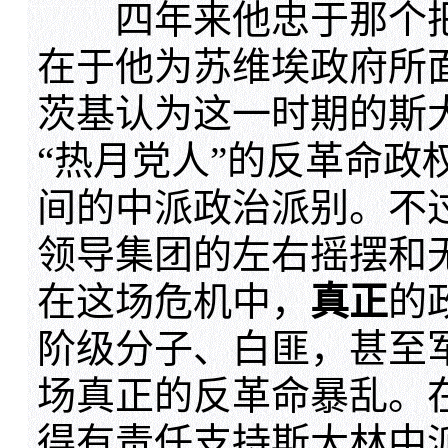
四年来他忠于那个把
在于他为苏维埃政府所
茨基认为这一时期的斯
“热月党人”的反革命政
间的中派政治派别。不
领导集团的左右摇摆和
在这场危机中，
真正
的
阶级分子、白匪，甚至
场真正的反革命暴乱。
得有责任支持斯大林中