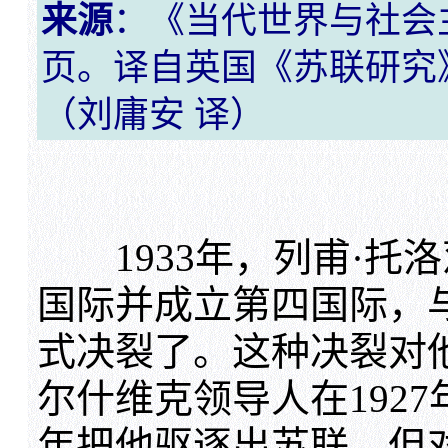
来源
：《当代世界与社会主义
页。译自英国《苏联研究》1
（刘庸安 译）
1933年，列甫·托
国际并成立第四国际，
式决裂了。这种决裂对
尔什维克领导人在1927
年把他驱逐出苏联，但