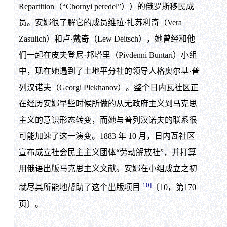
Repartition（“Chornyi peredel”））的俄罗斯移民成
员。安娜很了解它的成员维拉·扎苏利奇（Vera
Zasulich）和卢·戴奇（Lew Deitsch），她曾经和他
们一起在皮夫登尼·邦塔里（Pivdenni Buntari）小组
中，现在她遇到了土地平分社的领导人格奥尔基·普
列汉诺夫（Georgi Plekhanov）。整个日内瓦社区正
在经历安娜早些时候所做的从无政府主义到马克思
主义的意识形态转变，而她与普列汉诺夫的联系很
可能加速了这一演变。1883 年 10 月，日内瓦社区
宣布成立社会民主主义团体“劳动解放社”，并打算
用俄语出版马克思主义文献。安娜在小组成立之初
[10]
就尽其所能地帮助了这个出版项目
〔10，第170
页〕。