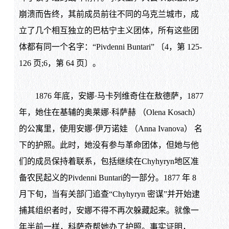
崩溃而告终，其前成员前往不同的乌克兰城市，成
立了几个相互独立的巴枯宁主义团体，所有这些团
体都有同一个名字：“Pivdenni Buntari” 〔4，第 125-
126 页;6，第 64 页〕。
1876 年底，安娜·马卡列维奇住在敖德萨，1877
年，她住在基辅的奥莱娜·科萨赫 （Olena Kosach）
的公寓里，使用安娜·伊万诺娃 （Anna Ivanova） 名
下的护照。此时，她没有参与革命团体，但她与他
们的成员保持着联系，包括继续在Chyhyryn地区准
备农民起义的Pivdenni Buntari的一部分。1877 年 8
月下旬，当有关部门追查“Chyhyryn 密谋”并开始逮
捕其组织者时，安娜不得不再次躲藏起来。就像一
年半前一样，科萨奇帮她办了护照。事实证明，