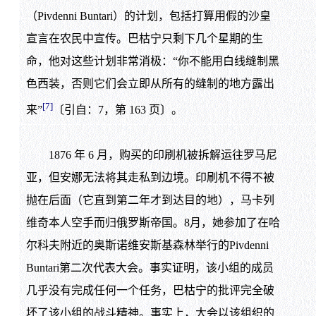
（Pivdenni Buntari）的计划，包括打算用假的沙皇
宣言在农民中宣传。巴枯宁只剩下几个星期的生
命，他对这些计划非常消极：“你不能用白线缝制黑
色西装，否则它们会立即从所有的缝制的地方露出
[7]
来”
〔引自：7，第 163 页〕。
1876 年 6 月，购买的印刷机被拆解运往罗马尼
亚，但安娜无法将其走私到边境。印刷机不得不被
抛在后面（它直到第二年才到达目的地），马卡列
维奇本人空手而归俄罗斯帝国。8月，她参加了在哈
尔科夫附近的奥斯诺维安斯基森林举行的Pivdenni
Buntari第二次代表大会。事实证明，该小组的成员
几乎没有完成任何一个任务，巴枯宁的批评完全破
坏了该小组的战斗精神。事实上，大会以该组织的