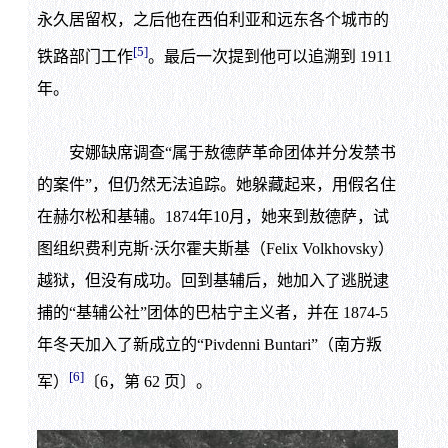
永久居留权，之后他在西伯利亚和远东各个城市的
[5]
铁路部门工作
。最后一次提到他可以追溯到 1911
年。
安娜缺席调查“属于敖德萨革命团体并分发禁书
的案件”，但仍然无法追踪。她躲藏起来，用假名住
在赫尔松和基辅。1874年10月，她来到敖德萨，试
图组织费利克斯·沃尔霍夫斯基（Felix Volkhovsky）
越狱，但没有成功。回到基辅后，她加入了逃脱逮
捕的“基辅公社”团体的巴枯宁主义者，并在 1874-5
年冬天加入了新成立的“Pivdenni Buntari”（南方叛
[6]
军）
〔6，第 62 页〕。