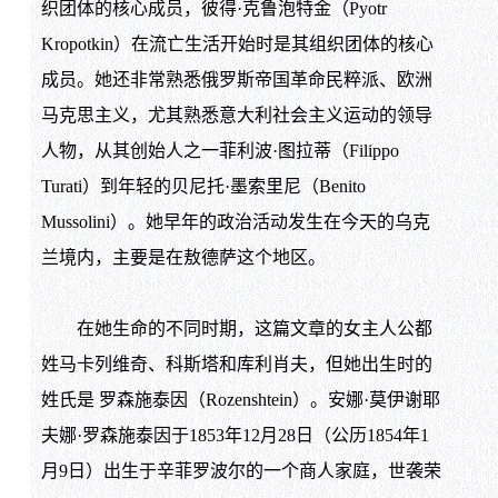
织团体的核心成员，彼得·克鲁泡特金（Pyotr
Kropotkin）在流亡生活开始时是其组织团体的核心
成员。她还非常熟悉俄罗斯帝国革命民粹派、欧洲
马克思主义，尤其熟悉意大利社会主义运动的领导
人物，从其创始人之一菲利波·图拉蒂（Filippo
Turati）到年轻的贝尼托·墨索里尼（Benito
Mussolini）。她早年的政治活动发生在今天的乌克
兰境内，主要是在敖德萨这个地区。
在她生命的不同时期，这篇文章的女主人公都
姓马卡列维奇、科斯塔和库利肖夫，但她出生时的
姓氏是 罗森施泰因（Rozenshtein）。安娜·莫伊谢耶
夫娜·罗森施泰因于1853年12月28日（公历1854年1
月9日）出生于辛菲罗波尔的一个商人家庭，世袭荣