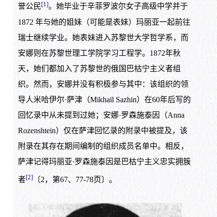
[1]
誉公民
。她毕业于辛菲罗波尔女子高级中学并于
1872 年与她的姐妹（可能是表妹）玛丽亚一起前往
瑞士继续学业。她表妹进入苏黎世大学哲学系，而
安娜则在苏黎世理工学院学习工程学。1872年秋
天，她们都加入了苏黎世的俄国巴枯宁主义者组
织。然而，安娜并没有积极参与其中：该组织的领
导人米哈伊尔·萨津（Mikhail Sazhin）在60年后写的
回忆录中从未提到过她；安娜·罗森施泰因（Anna
Rozenshtein）仅在萨津回忆录的附录中被提及，该
附录在其存在期间编制的组织成员名单中。相反，
萨津记得玛丽亚·罗森施泰因是巴枯宁主义忠实拥簇
[2]
者
〔2，第67、77-78页〕。