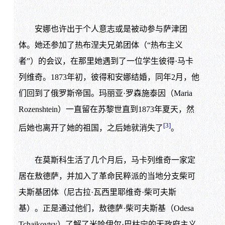
安娜也许出于个人意志或是被动参与萨津团
体。她还参加了热布涅夫兄弟团体（“热布主义
者”）的会议，在那里她遇到了一位学生彼得·马卡
列维奇。1873年初，彼得和安娜结婚，同年2月，他
们回到了俄罗斯帝国。玛丽亚·罗森施泰因（Maria
Rozenshtein）一直留在苏黎世直到1873年夏天，然
[3]
后她也离开了她的祖国，之后她就消失了
。
在莫斯科生活了几个月后，马卡列维奇一家定
居在敖德萨，并加入了革命民粹派的当地分支柴可
夫斯基团体（尼古拉·瓦西里耶维奇·柴可夫斯
基）。正是通过他们，敖德萨·柴可夫斯基（Odesa
Tchaikovtsy）了解了米哈伊尔·巴枯宁的无政府主义