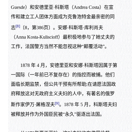
Guesde）和安德里亚·科斯塔（Andrea Costa）在宣
传和建立工人团体方面成为克鲁泡特金最亲密的同
[8]
志
〔8，第386页〕。安娜·科斯塔·库利肖夫
（Anna Kosta-Kuliscioff）最积极地参与了她丈夫的
工作，法国警方当然不能忽视这种“颠覆活动”。
1878 年 4 月，安德里亚和安娜·科斯塔因属于第
一国际（一年前已不复存在）的指控而被捕。他们
面临长期监禁，但公共干预有所帮助;在请愿法国政
府释放这对无政府主义夫妇的人中，有著名的俄罗
[9]
斯作家伊万·屠格涅夫
。1878 年 5 月，科斯塔夫妇
被释放并作为外国臣民被“永久”驱逐出法国。