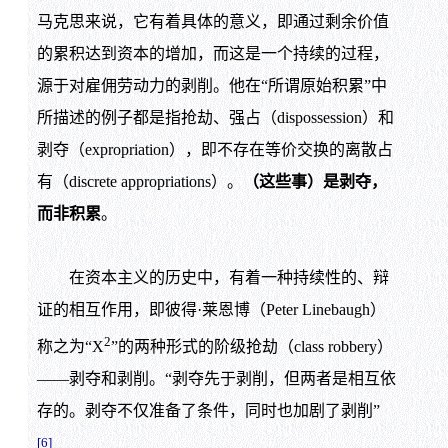
马克思来说，它有着具体的意义，即通过剩余价值
的累积达到资本的增加，而这是一个持续的过程，
源于对雇佣劳动力的剥削。他在“所谓原始积累”中
所描述的例子都是指抢劫、强占（dispossession）和
剥夺（expropriation），即不存在等价交换的离散占
有（discrete appropriations）。
（这些事）是剥夺，
而非积累
。
在资本主义的历史中，有着一种持续性的、辩
证的相互作用，即彼得·莱恩博（Peter Linebaugh）
2
称之为“X
”的两种形式的阶级抢劫（class robbery）
——剥夺和剥削。“剥夺先于剥削，但两者是相互依
存的。剥夺不仅准备了条件，同时也加剧了剥削”
[6]
。