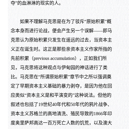
夺”的血淋淋的现实的人。
如果不理解马克思是在为了驳斥“原始积累”概
念本身而进行论战，便会产生另一个误解——即马
克思认为原始积累只发生在遥远的过去，当资本主
义正在诞生时。这正是那些亲资本主义作家所指的
先前积累（previous accumulation），正如我们所
见，马克思将这种观点与伊甸园的神话进行了类
比。马克思在“所谓原始积累”章节中之所以强调奠
定了早期资本主义基础的暴力剥夺，是因为他在回
应类似“资本主义是和平演变的”这种说法。但他的
叙述也包括了19世纪40年代和50年代的鸦片战争、
资本主义苏格兰的高地清洗、殖民导致的1866年印
度奥里萨邦高达一百万死亡人数的饥荒，以及澳大