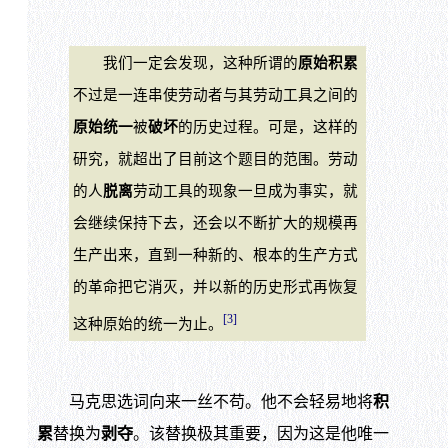
我们一定会发现，这种所谓的
原始积累
不过是一连串使劳动者与其劳动工具之间的
原始统一
被
破坏
的历史过程。可是，这样的
研究，就超出了目前这个题目的范围。劳动
的人
脱离
劳动工具的现象一旦成为事实，就
会继续保持下去，还会以不断扩大的规模再
生产出来，直到一种新的、根本的生产方式
的革命把它消灭，并以新的历史形式再恢复
[3]
这种原始的统一为止。
马克思选词向来一丝不苟。他不会轻易地将
积
累
替换为
剥夺
。该替换极其重要，因为这是他唯一