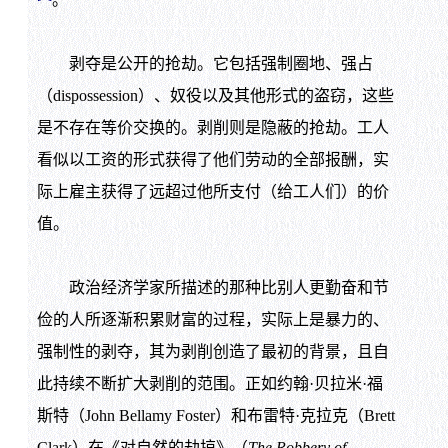
剥夺是公开的抢劫。它包括强制圈地、强占
（dispossession）、奴役以及其他形式的盗窃，这些
是不存在等价交换的。剥削则是隐蔽的抢劫。工人
看似以工资的形式获得了他们劳动的全部报酬，实
际上雇主获得了远超过他所支付（给工人们）的价
值。
政治经济学家所描述的那种比别人更勤奋和节
俭的人所逐渐积累财富的过程，实际上是暴力的、
强制性的剥夺，其为剥削创造了最初的背景，且自
此持续不断扩大剥削的范围。正如约翰·贝拉米·福
斯特（John Bellamy Foster）和布雷特·克拉克（Brett
Clark）在《对自然的劫掠》（
The Robbery of