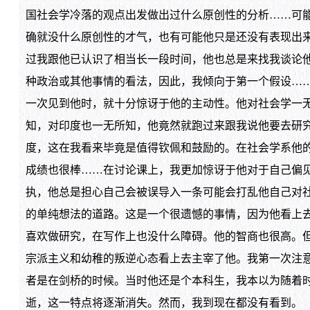
国社会学冷落的观点出发做出过什么原创性的分析……可
确就没什么原创性的才气，也有可能他只是还没有表现出
过我跟他已认识了相当长一段时间，他也总是来找我谈论
种政治或其他事情的看法，因此，我倾向于第一个假设…
一次见到他时，就十分惊讶于他的主动性。他对社会学一
知，对印度也一无所知，他竟然就跑过来跟我说他要去研
度，这在我看来毕竟是值得钦佩和鼓励的。在社会学系他
成绩也很棒……在讨论课上，我更加惊讶于他对于自己偏
执，他总是担心自己会被误导入一条可能会打乱他自己对
的单纯想法的道路。这是一个很遗憾的事情，因为他看上
喜欢做研究，在写作上也没什么障碍。他的智商也很高。
宗派主义和幼稚的叛逆心态看上去主宰了他。我第一次注
者是在剑桥的时候。当时他还是个本科生，我本以为随着
逝，这一特点将逐渐消失。然而，我到现在都没有看到。