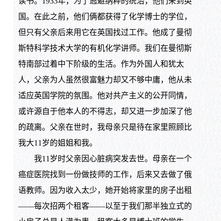
读书。1933年，为了逃避纳粹的统治，他们来到英
国。在此之前，他们俩都获得了化学博士的学位，
但只有父亲后来用它在英国找过工作。他成了曼彻
斯特科学技术大学的有机化学讲师。我们在曼彻斯
特南部过着中下阶级的生活。作为外国人和犹太
人，父亲为人虽然很富魅力却又不够中庸，他从未
适应英国学院的氛围。他对共产主义的公开同情，
或许源自于他本人的不得志，却又进一步加深了他
的疏离。父亲在世时，我母亲只是待在家里照顾比
我大11岁的姐姐和我。
我11岁时父亲因心脏病突发去世。母亲在一个
癌症医院找到一份做技师的工作，后来又去做了俄
语教师。因为收入太少，她开始将家里的房子出租
——每次招两个租客——以至于我们那半独立式的