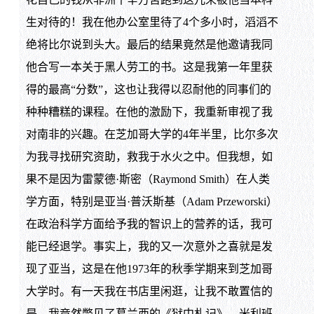
生对待的！我在他办公室里待了4个多小时，滔滔不
绝将比尔说到头大。最后的结果竟然是他邀请我同
他合写一本关于黑人劳工的书。这是我第一年里获
得的最高“分数”，这也让我得以忍耐他的同事们的
种种糟糕的课程。在他的激励下，我重新审视了我
对南非的兴趣。在芝加哥大学的4年半里，比尔多次
为我寻找研究资助，救我于水火之中。但我想，如
果不是因为雷蒙德·斯密（Raymond Smith）在人类
学方面，特别是亚当·普沃斯基（Adam Przeworski）
在政治科学方面给予我的智识上的营养的话，我可
能已经退学。事实上，我的又一次意外之喜就是发
现了亚当，这是在他1973年的秋季学期来到芝加哥
大学时。有一天我在书店里闲逛，让我不敢置信的
是，我竟然瞥见了葛兰西的《狱中札记》、米利班