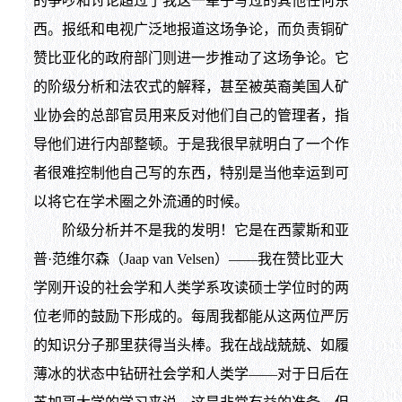
的争吵和讨论超过了我这一辈子写过的其他任何东
西。报纸和电视广泛地报道这场争论，而负责铜矿
赞比亚化的政府部门则进一步推动了这场争论。它
的阶级分析和法农式的解释，甚至被英裔美国人矿
业协会的总部官员用来反对他们自己的管理者，指
导他们进行内部整顿。于是我很早就明白了一个作
者很难控制他自己写的东西，特别是当他幸运到可
以将它在学术圈之外流通的时候。
阶级分析并不是我的发明！它是在西蒙斯和亚
普·范维尔森（Jaap van Velsen）——我在赞比亚大
学刚开设的社会学和人类学系攻读硕士学位时的两
位老师的鼓励下形成的。每周我都能从这两位严厉
的知识分子那里获得当头棒。我在战战兢兢、如履
薄冰的状态中钻研社会学和人类学——对于日后在