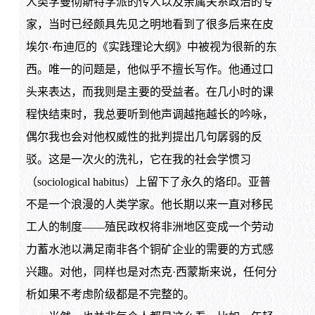
人类学曼彻斯特学派的传人以及亲属关系政治的专
家，当时已经颇具先见之明地看到了很多后来在皮
埃尔·布迪厄的《实践理论大纲》中被视为很新的东
西。唯一的问题是，他似乎不擅长写作。他通过口
头来表达，而我则是主要的受益者。在几小时的课
程快结束时，我总要听到他声调越拖越长的吟咏，
偶尔我也会对他权威性的批判提出几句孱弱的反
驳。这是一次火的洗礼，它在我的社会学惯习
（sociological habitus）上留下了永久的烙印。亚普
不是一个浪漫的人类学家。他长期以来一直对移民
工人的制度——殖民政权将非洲地区变成一个劳动
力蓄水池以满足南非各个铜矿企业的需要的方式感
兴趣。对他，同样也是对杰克·西蒙斯来说，任何分
析如果不考虑阶级都是不完整的。