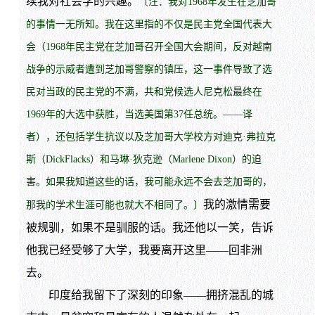
续我对社会学的兴趣。
〔注：我对1968年发生在芝加哥
的事情一无所知。我在这里指的不仅是民主党全国代表大
会（1968年民主党在芝加哥召开全国大会期间，反对越南
战争的示威者遭到芝加哥警察的镇压，这一事件导致了选
民对当政的民主党的不满，共和党候选人尼克松最终在
1969年的大选中获胜，当选美国第37任总统。——译
者），还包括学生抗议以及芝加哥大学校方对迪克·弗拉克
斯（DickFlacks）和马琳·狄克逊（Marlene Dixon）的迫
害。如果我知道这些的话，我可能永远不会去芝加哥的，
我的激情需要
那我的学术生涯可能也就大不相同了。〕
被规驯，如果不是驯服的话。我还他以一笑，告诉
他我已经受够了大学，我要离开这里——回非洲
去。
印度给我留下了深刻的印象——拥挤混乱的城