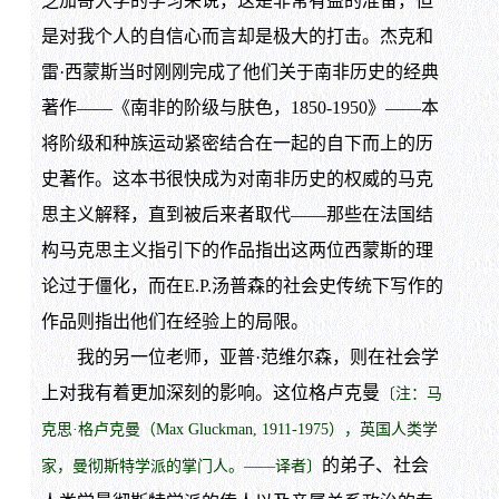
芝加哥大学的学习来说，这是非常有益的准备，但
是对我个人的自信心而言却是极大的打击。杰克和
雷·西蒙斯当时刚刚完成了他们关于南非历史的经典
著作——《南非的阶级与肤色，1850-1950》——本
将阶级和种族运动紧密结合在一起的自下而上的历
史著作。这本书很快成为对南非历史的权威的马克
思主义解释，直到被后来者取代——那些在法国结
构马克思主义指引下的作品指出这两位西蒙斯的理
论过于僵化，而在E.P.汤普森的社会史传统下写作的
作品则指出他们在经验上的局限。
我的另一位老师，亚普·范维尔森，则在社会学
上对我有着更加深刻的影响。这位格卢克曼
〔注：马
克思·格卢克曼（Max Gluckman, 1911-1975），英国人类学
的弟子、社会
家，曼彻斯特学派的掌门人。——译者〕