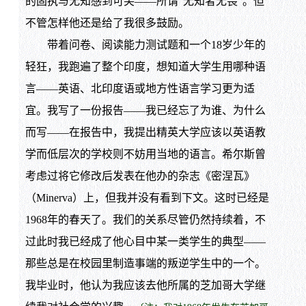
的固执与无知感到可笑——所谓“无知者无畏”。但
不管怎样他还是给了我很多鼓励。
带着问卷、阅读能力测试题和一个18岁少年的
轻狂，我跑遍了整个印度，想知道大学生用哪种语
言——英语、北印度语或地方性语言学习更为适
宜。我写了一份报告——我已经忘了为谁、为什么
而写——在报告中，我提出精英大学应该以英语教
学而低层次的学校则不妨用当地的语言。希尔斯曾
考虑过将它修改后发表在他办的杂志《密涅瓦》
（Minerva）上，但我并没有看到下文。这时已经是
1968年的春天了。我们的关系尽管仍然持续着，不
过此时我已经成了他心目中某一类学生的典型——
那些总是在校园里制造事端的叛逆学生中的一个。
我毕业时，他认为我应该去他所属的芝加哥大学继