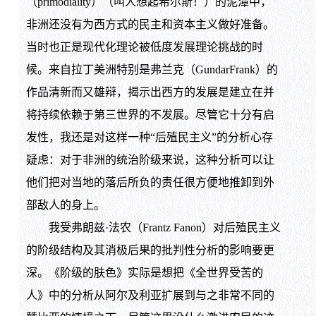
（primodiality）（叫人想起希尔斯！）的泥潭中，
非洲还没有为西方式的民主和资本主义做好准备。
当时也正是现代化理论被低度发展理论挑战的时
候。来自拉丁美洲特别是弗兰克（GundarFrank）的
作品清新而又雄辩，揭示出西方的发展是建立在并
将持续依赖于第三世界的不发展。尽管它十分有启
发性，我还是对这样一种“后殖民主义”的分析心存
疑虑：对于非洲的统治阶级来说，这种分析可以让
他们把对当地的落后所负的责任很方便地推卸到外
部敌人的身上。
我受弗朗兹·法农（Frantz Fanon）对后殖民主义
的阶级结构及其消极后果的批判性分析的影响要更
深。《阶级的肤色》实际是想把《全世界受苦的
人》中的分析从阿尔及利亚扩展到与之非常不同的