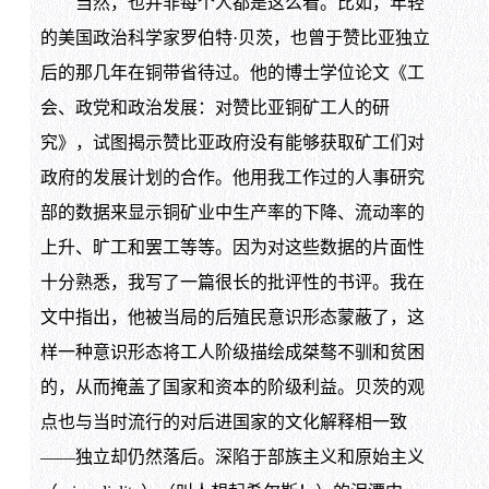
当然，也并非每个人都是这么看。比如，年轻
的美国政治科学家罗伯特·贝茨，也曾于赞比亚独立
后的那几年在铜带省待过。他的博士学位论文《工
会、政党和政治发展：对赞比亚铜矿工人的研
究》，试图揭示赞比亚政府没有能够获取矿工们对
政府的发展计划的合作。他用我工作过的人事研究
部的数据来显示铜矿业中生产率的下降、流动率的
上升、旷工和罢工等等。因为对这些数据的片面性
十分熟悉，我写了一篇很长的批评性的书评。我在
文中指出，他被当局的后殖民意识形态蒙蔽了，这
样一种意识形态将工人阶级描绘成桀骜不驯和贫困
的，从而掩盖了国家和资本的阶级利益。贝茨的观
点也与当时流行的对后进国家的文化解释相一致
——独立却仍然落后。深陷于部族主义和原始主义