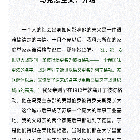
马克思主义：开场
一个人的社会出身如何影响他的未来是一件很
难搞清楚的事情。十月革命以后，我母亲所在的家
庭举家从彼得格勒逃亡，那年她13岁。
〔注：第一次
世界大战期间，圣彼得堡更名为彼得格勒——一个俄国味
更浓的名字。1924年列宁逝世以后又更名为列宁格勒。苏
联解体以后，又恢复了原来的名字以重新凸显这座19世纪
我父亲则早在1912年就离开了彼得格
城市的高贵。〕
勒。他在乌克兰东部的第聂伯罗彼得罗夫斯克长大
——这个城市后来成了苏联一个庞大的军事工业基
地。我的父母亲的两个家庭后来都逃到了德国，于
是他们得以在莱比锡相遇，当时他们都在大学里面