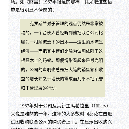
场。如《财富》1967年报道的那样，其采取这些措
施是很明显不情愿的：
克罗斯兰对于管理的观点仍然是非常被
动的。一个合伙人曾经听到他把联合公司比
喻为一根顺流漂下的圆木——这里的水流是
经济——而把其主管们比喻为试图依附于这
根圆木上的蚂蚁。即便情形看起来是最光明
的，公司的声明也总是把大笔的销售额和收
益的增长归之于增长的需求而几乎不把荣誉
归于管理层的行动。
1967年对于公司及其新主席希拉里（Hillary）
来说是难熬的一年。这年的大多数时间都花在击退
试图收购联合公司的购买者上了。在显示出收购兴