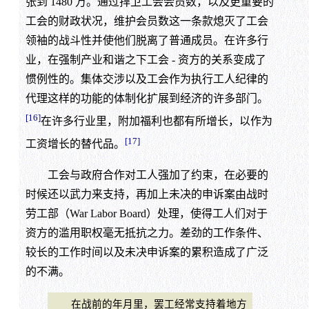
张到 1480 万。通过捍卫工会会员数，以及更重要的
工会的财政状况，维护会员数这一条款熄灭了工会
领袖的战斗性并使他们脱离了普通成员。在许多行
业，在强制产业和谐之下工会 - 资方的关系变成了
惯例性的。集体交涉以及工会作为执行工人纪律的
代理这样的功能的体制化扩展到经济的许多部门。
[16]
在许多行业里，附加福利也都有所增长，以作为
[17]
工资增长的替代品。
工会与政府合作对工人强加了约束，在必要的
时候还以武力来支持，再加上未决的申诉案由战时
劳工部（War Labor Board）处理，使得工人们对于
资方的滥用职权毫无抵抗之力。差劲的工作条件、
较长的工作时间以及未决申诉案的累积造成了广泛
的不满。
在战前的年月里，罢工经常支持着地方