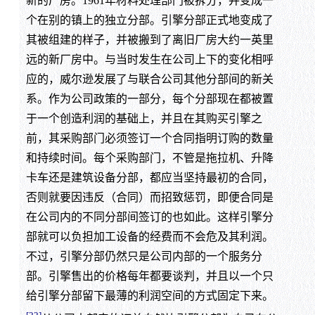
新的厂房。1961年材料处理部门被拆分，并变成一
个在别的镇上的独立分部。引擎分部正式地变成了
其被组建的样子，并被搬到了离旧厂房大约一英里
远的新厂房中。与当时发生在公司上下的变化相呼
应的，威尔逊发展了与联合公司其他分部间的新关
系。作为公司政策的一部分，每个分部现在都被置
于一个创造利润的基础上，并且在其购买引擎之
前，其采购部门必须签订一个合同指明订购的数量
和持续时间。每个采购部门，不管是拖拉机、升降
卡车还是建筑设备分部，都应当坚持最初的合同，
否则就要因违反（合同）而招致惩罚，即便合同是
在公司内的不同分部间签订的也如此。这样引擎分
部就可以负担加工设备的经费而不会危及其利润。
不过，引擎分部仍然只是公司内部的一个服务分
部。引擎售出的价格每年都要谈判，并且以一个只
给引擎分部留下最薄的利润空间的方式固定下来。