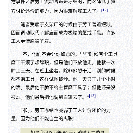
港事件之后劳工流动普遍是冻结的，而这降低了资
[12]
方讨价还价的能力，因为很难解雇工人了。
笔者受雇于支架厂的时候由于劳工普遍短缺，
因而调动取代了解雇而成为极端的惩戒手段。许多
工人更情愿被解雇。
“不，他们不会让你如愿的。早些时候有个工具
磨工干烦了想辞职，但是他们不放他走。他就一次
旷工三天、在班上坐着，除非他想干活，别的时候
都不磨工具，这样试图被炒。他一天只干几个小时
的活。最后他干脆不给主管磨工具了；但他还是没
[13]
被炒。他们最后把他调到白班去了。”
同时，劳工冻结也减弱了工人讨价还价的力
量，因为他们不能自主的离职：
如果我可以不等 60 天让战时人力委员