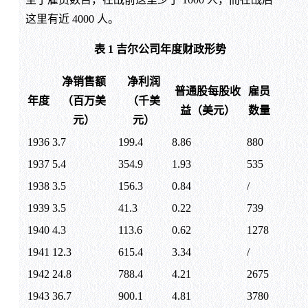
这里有近 4000 人。
表 1 吉尔公司年度财政形势
净销售额
净利润
普通股每股收
雇员
年度
（百万美
（千美
益（美元）
数量
元）
元）
1936
3.7
199.4
8.86
880
1937
5.4
354.9
1.93
535
1938
3.5
156.3
0.84
/
1939
3.5
41.3
0.22
739
1940
4.3
113.6
0.62
1278
1941
12.3
615.4
3.34
/
1942
24.8
788.4
4.21
2675
1943
36.7
900.1
4.81
3780