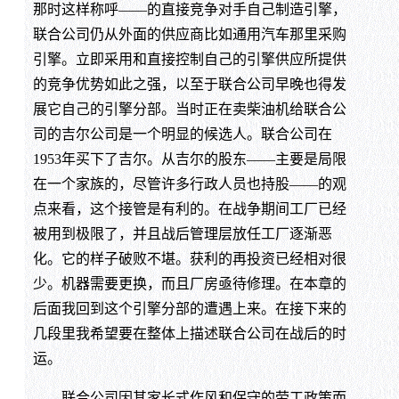
那时这样称呼——的直接竞争对手自己制造引擎，
联合公司仍从外面的供应商比如通用汽车那里采购
引擎。立即采用和直接控制自己的引擎供应所提供
的竞争优势如此之强，以至于联合公司早晚也得发
展它自己的引擎分部。当时正在卖柴油机给联合公
司的吉尔公司是一个明显的候选人。联合公司在
1953年买下了吉尔。从吉尔的股东——主要是局限
在一个家族的，尽管许多行政人员也持股——的观
点来看，这个接管是有利的。在战争期间工厂已经
被用到极限了，并且战后管理层放任工厂逐渐恶
化。它的样子破败不堪。获利的再投资已经相对很
少。机器需要更换，而且厂房亟待修理。在本章的
后面我回到这个引擎分部的遭遇上来。在接下来的
几段里我希望要在整体上描述联合公司在战后的时
运。
联合公司因其家长式作风和保守的劳工政策而