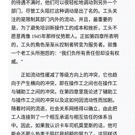
的待遇不满时，他们可以很轻松地调动到另外一个
部门，尽管工头阻拦这种调动是出了名的。工头关
注的是限制其部门内外的流动，并且，最重要的
是，为了避免培训新操作工的成本和挫折，工头不
愿意再像 1945年那样仗势欺人。正如第四章所表明
的，工头的角色渐渐从控制者转变为服务者。就像
一个老工头所抱怨的：“我们负所有责任但却没有权
威。”
正如流动性缓减了等级方向上的冲突，它也趋
向于产生横向的冲突，即在操作工之间也在操作工
与辅助工之间的冲突。在第四章里我论述了辅助工
与操作工之间的冲突以及这如何因流动性而加剧。
随着时间的流逝，社会关系网络得以确立，由此把
工人连接到了一个相互承诺与相互信任的体系当
中。因此，如果我认识卡车司机莫里斯的话，他可
能会不那么热衷于阻拦我超额的努力了。这同样适