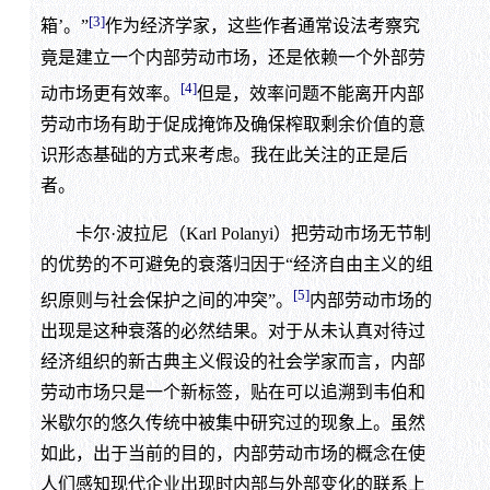
[3]
箱’。”
作为经济学家，这些作者通常设法考察究
竟是建立一个内部劳动市场，还是依赖一个外部劳
[4]
动市场更有效率。
但是，效率问题不能离开内部
劳动市场有助于促成掩饰及确保榨取剩余价值的意
识形态基础的方式来考虑。我在此关注的正是后
者。
卡尔·波拉尼（Karl Polanyi）把劳动市场无节制
的优势的不可避免的衰落归因于“经济自由主义的组
[5]
织原则与社会保护之间的冲突”。
内部劳动市场的
出现是这种衰落的必然结果。对于从未认真对待过
经济组织的新古典主义假设的社会学家而言，内部
劳动市场只是一个新标签，贴在可以追溯到韦伯和
米歇尔的悠久传统中被集中研究过的现象上。虽然
如此，出于当前的目的，内部劳动市场的概念在使
人们感知现代企业出现时内部与外部变化的联系上