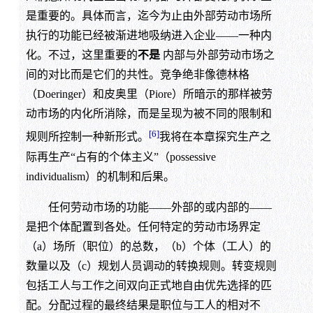
是重要的。具体而言，迄今为止由外部劳动市场所
执行的功能已经被渐进地吸纳进入企业——一种内
化。不过，这里重要的
不是
内部与外部劳动市场之
间的对比而是它们的共性。竞争绝非像德林格
（Doeringer）和皮奥里（Piore）所暗示的那样被劳
动市场的内化所消除，而是呈现为被不同的限制和
[6]
规则所控制一种新形式。
我将在本章探究生产之
际再生产“占有的个体主义”（possessive
individualism）的机制和后果。
任何劳动市场的功能——外部的或内部的——
是把个体配置到各处。任何特定的劳动市场界定
（a）场所（职位）的总数，（b）个体（工人）的
数量以及（c）规划人员调动的转换规则。转变规则
包括工人与工作之间双向正式地自由优先选择的匹
配。分配过程的最终结果是职位与工人的相对不