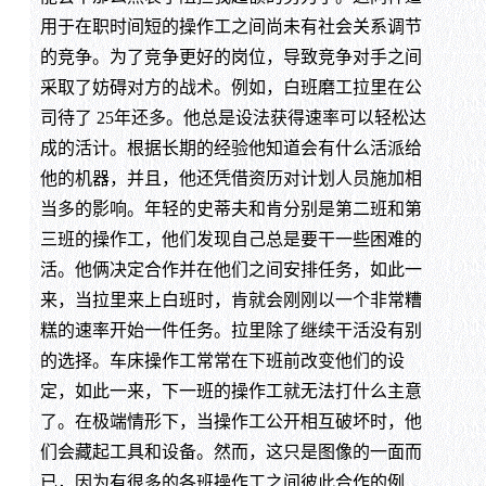
用于在职时间短的操作工之间尚未有社会关系调节
的竞争。为了竞争更好的岗位，导致竞争对手之间
采取了妨碍对方的战术。例如，白班磨工拉里在公
司待了 25年还多。他总是设法获得速率可以轻松达
成的活计。根据长期的经验他知道会有什么活派给
他的机器，并且，他还凭借资历对计划人员施加相
当多的影响。年轻的史蒂夫和肯分别是第二班和第
三班的操作工，他们发现自己总是要干一些困难的
活。他俩决定合作并在他们之间安排任务，如此一
来，当拉里来上白班时，肯就会刚刚以一个非常糟
糕的速率开始一件任务。拉里除了继续干活没有别
的选择。车床操作工常常在下班前改变他们的设
定，如此一来，下一班的操作工就无法打什么主意
了。在极端情形下，当操作工公开相互破坏时，他
们会藏起工具和设备。然而，这只是图像的一面而
已，因为有很多的各班操作工之间彼此合作的例