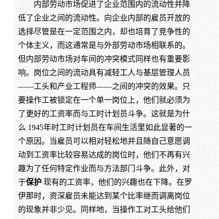
内部劳动市场促进了企业范围内的流动性并降
低了企业之间的流动性。向企业内部的雇员开放的
选择尽管是在一定范围之内，却也培育了竞争性的
个体主义，而这通常是与外部劳动市场相联系的。
但内部劳动市场对车间的冲突模式同样也有重要影
响。岗位之间的流动具有减轻工人与基层管理人员
——工头和产业工程师——之间的冲突的效果。只
要操作工被锁定在一个单一岗位上，他们就必须为
了更好的工资率而与工时计划员斗争。这就是为什
么 1945年时工时计划员在车间生活里如此显著的一
个原因。当雇员可以相对轻松地并且随自己意愿调
动到工资率比较容易达成的岗位时，他们不再有兴
趣为了任何特定作业而与方法部门斗争。此外，对
于
保护
现有的工资率，他们的兴趣也在下降。在罗
伊那时，资深雇员未能达到某个比率继而调离岗位
的现象并非少见。同样地，当操作工对工头给他们