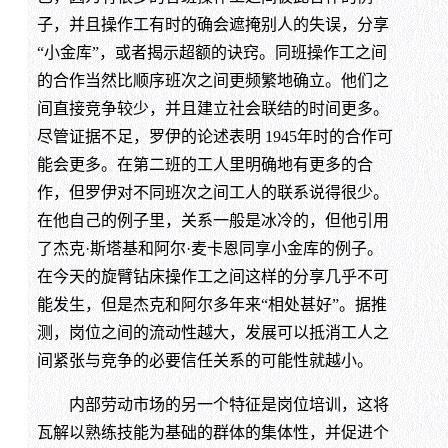
子，并且操作工有时的确会遮掩别人的失误，分享
“小金库”，或者揭示超额的诀窍。同班操作工之间
的合作当然比顺序班次之间更频繁地确立。他们之
间直接竞争较少，并且建立社会联结的时间更多。
尽管证据不足，罗伊的论述表明 1945年时的合作可
能会更多。在第二班的工人里明确地有更多的合
作，但罗伊对不同班次之间工人的联系说得很少。
在他自己的例子里，关系一般是冰冷的，但他引用
了杰克·斯塔基和阿尔·麦卡恩同享小金库的例子。
在今天的旋臂钻床操作工之间这样的分享几乎不可
能发生，但是杰克和阿尔多年来“相处甚好”。据推
测，岗位之间的流动性越大，发展可以抵消工人之
间紧张与竞争的必要信任关系的可能性就越小。
内部劳动市场的另一个特征是岗位培训，这将
瓦解以熟练技能为基础的群体的集体性，并促进个