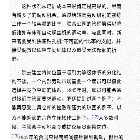
这种状况从培训成本来说肯定是高昂的。尽管
有增多了的调动机会，通过给较高劳动级别的熟练
工作一个较容易的比率，联合公司的管理层得以降
低诸如车床和自动螺丝机的调动率。与此同时，新
来者要受到快速钻孔机“不可能的”比率的支配，并
接受调教以适应车间纪律以及遭受无法超额的折
磨。
除去建立将岗位置于吸引力等级体系的分化结
构不谈，一个内部劳动市场需要一个雇员可以借此
选择并竞争空职的体系。1945年时，雇员可能会通
过接近主管而要求调动。罗伊提到过两个例子：不
能再忍受工具仓库的挫败和压力的琼西的例子，以
[12]
及不能超额的六角车床操作工例子。
大多数时
候，主管会主动地命令或提议雇员调换岗位。
[13]
1945年的合同只是简略间接地提到调动，但也的