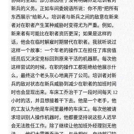
协商的主题。部分原因在于没有明确界定培训者对
新兵的义务。正如车间委婉语所说：你不用“把所有
东西展示”给新人。培训者与新兵之间的敌意在新来
者对在职者产生某种威胁时变得尤为严重。例如，
新来者有可能比在职者资历更深；如果是这样的
话，他会在临时解雇时期替代在职者。我就听说过
这样一个故事：一个年老的操作工在担任了库房值
班员后又决定竞标回到原来干活的机器那。每次他
这样尝试的时候，在职的操作工都拒绝给他展示什
么，最终这个老头灰心地离开了公司。培训者对新
兵的敌对状态在新兵威胁到减少在职者的加班时间
时也会显现出来。车床工乔治干了一段时间每天 12
小时的活，并且想接着干下去。他是一个老手，他
的工友认为他是车间里最棒的车床工。每次他被请
求培训别人操作机器时，他都要坚持说这些人迟早
会无法胜任工作。除了继续让他加班外经理别无他