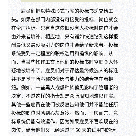
雇员们把以特殊形式写就的投标书递交给工
头。如果在部门内部没有可接受的投标，岗位就会
在全厂招标。只有当这依旧没有人投标时岗位才会
由外来者填补。相应地，只有诸如快速钻孔这样报
酬最低又最没吸引力的岗位才会给予新来者。投标
系统受到一定程度的职权滥用和操纵的影响。从
而，当某些操作工交上他们的投标书时空职令人怀
疑地被填补了。雇员们对于评估最终候选人的标准
并不是基于所声称的资历与能力的结合存在着抱
怨。例如，一些黑人抱怨种族偏见影响了管理者的
决定，不过这样的指责却是众所周知地难以证实。
其他一些雇员在他们被反复告知他们并不能胜任所
投标的职位时感到心灰意冷。然而，一般而言，竞
标系统仍能有效运作，因为如果雇员不喜欢现在的
岗位，倘若他们又已经通过了 50 天的试用期的话，