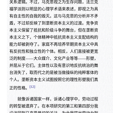
关系逻辑。不过，马克思视之为生存问题，法兰克
福学派则以明显的心理学术语来表述，即视之为具
有自主性的自我的毁灭。这与马克思的分析并不矛
盾，不过却反映了到垄断资本主义的过渡。竞争资
本主义保留了抵抗和阶级斗争的舞台，但在垄断资
本主义之下，个体精神中抵抗资本主义支配结构的
能力却被剥夺了。家庭不再培养早期资本主义中具
有反抗性和独立性的个体。相反，人们直接被更宽
泛的制度——大众媒介、文化产业等等——形塑，
并屈从于它们。主体性以及有意识地反抗统治的舞
台消失了，取而代之的是被当做操纵的纯粹客体的
个人。垄断资本主义试图按照它的理性形塑我们真
[12]
正的性格。
就像诉诸国家一样，诉诸心理学中，劳动过程
的转型被遗弃了。在本项研究的第三和第四部分我