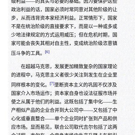
级利益——的真实与必要的基础。因为要保护这些
政治利益的话，国家必须时常同意对其他阶级的让
步，从而违背资本家经济利益。正常情形下，国家
不是在统治阶级的直接要求下，而是以一种或多或
少地法律规定的方式运用威压；但在危机时期，国
家可能会丧失其相对自主性，变成统治阶级恣意镇
[6]
压斗争的工具。
在超越马克思，发展更加精致复杂的国家理论
的进程中，马克思主义者很少关注到发生在企业里
[7]
同样根本的变化。
垄断资本主义的巩固不仅涉及
国家介入市场运作；资本家自身也设法征服市场并
使之从属于他们的利益。这既包括了集中化——生
产相似产品的企业合并到大公司中——又包括了中
心化或垂直整合——单个企业同时扩张到产品和供
应市场。显而易见，联合公司取代吉尔包括了这两