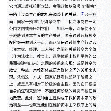
它也通过反托拉斯立法、金融政策以及吸收“剩余”
[5]
来防止过量生产的危机来调整上述关系。
另一方
面，国家干预到组织斗争之中——使之限制在一定
范围之内或是压制它们——如此一来，斗争便不至
于威胁到资本主义的生产关系。国家通过瓦解被支
配阶级来做到这一点，而这又是通过将生产行动者
（资本家、经理、工人等）之间的关系转变为个体
（作为法律上、教育上、选举体系上权利平等的公
民而被建构出来）之间的关系来实现；或是转变为
政党、种族、宗教群体或语言群体之间的关系来实
现。凭借这一方式，国家机器看似超然于阶级之
上，或是具有相对于阶级的自主性。因为它们根据
自身的逻辑来运行，不因任何阶级的意愿而被任意
地改变。此外，这种自主性构成了保护资本家的政
治利益——也就是他们在维护资本主义秩序上的阶