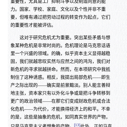
重要性，尤其是工厂抑制斗争以及制造同意的能
力。国家、学校、家庭、文化以及个性并非不重
要，但唯有通过把劳动过程的转变作为起点，它们
的重要性才能被评估。
这对于研究危机尤为重要。突出某些矛盾与想
象某种危机是非常时尚的。危机理论是马克思话语
里一个兴盛的领域。的确，似乎资本主义显得越稳
固，我们就越悲叹实然与应然之间的鸿沟，我们对
新危机的寻求就越拼命。然而，在本项研究中我抵
制住了这种诱惑。相反，我提出局部危机——即生
产之际出现的——确实是前景黯淡。别人能言善辩
地主张，资本家只有以外化斗争或是把斗争转移到
更广的政治领域——在那它们变成财政危机或合法
化危机——为代价，才能换得经济上的和平。不幸
的是，这些是抽象的危机，如同真实世界的产物，
[13]
只是马克思主义者想象的产物。
此外，正如马克