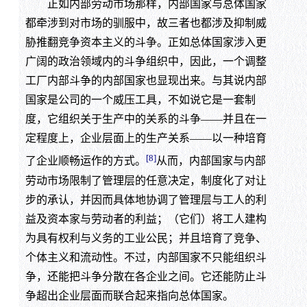
正如内部劳动市场那样，内部国家与总体国家
都牵涉到对市场的驯服中，故三者也都涉及抑制威
胁推翻竞争资本主义的斗争。正如总体国家涉入更
广阔的政治领域内的斗争组织中，因此，一个调整
工厂内部斗争的内部国家也显现出来。与其说内部
国家是公司的一个威压工具，不如说它是一套制
度，它组织关于生产中的关系的斗争——并且在一
定程度上，企业层面上的生产关系——以一种培育
[8]
了企业顺畅运作的方式。
从而，内部国家与内部
劳动市场限制了管理层的任意决定，制度化了对让
步的承认，并因而具体地协调了管理层与工人的利
益及资本家与劳动者的利益；（它们）将工人建构
为具有权利与义务的工业公民；并且培育了竞争、
个体主义和流动性。不过，内部国家不只能组织斗
争，还能把斗争分散在各企业之间。它还能防止斗
争超出企业层面而联合起来指向总体国家。