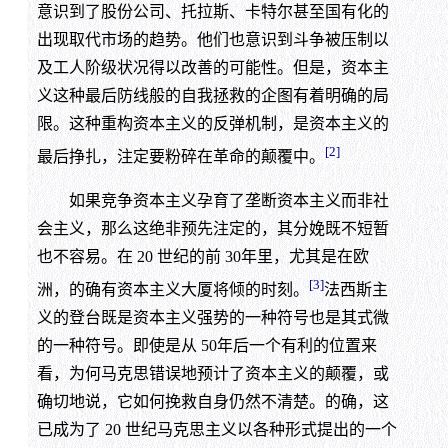
意识到了股份公司、托拉斯、卡特尔甚至国有化的
出现取代市场的趋势。他们也意识到斗争被压制以
及工人阶级状况得以改善的可能性。但是，资本主
义这种最后防线般的自我拯救的企图有着明确的局
限。这种重构资本主义的反弹机制，是资本主义的
[2]
最后挣扎，注定要粉碎在革命的颠覆中。
如果竞争资本主义孕育了垄断资本主义而非社
会主义，那么这绝非预先注定的，其分娩既不短暂
也不容易。在 20 世纪的前 30年里，尤其是在欧
[3]
洲，的确有资本主义大厦将倾的时刻。
法西斯主
义的登台既是资本主义强势的一种符号也是其式微
的一种符号。即使是从 50年后一个有利的位置来
看，为何马克思错误地预计了资本主义的颠覆，或
确切地说，它如何挽救自身仍然不清楚。的确，这
已成为了 20 世纪马克思主义以各种形式提出的一个