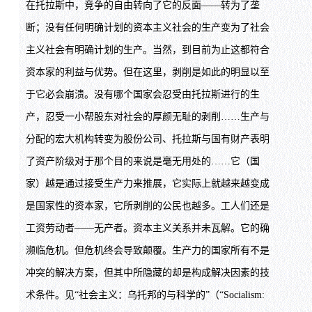
在托拉斯中，竞争的自由转向了它的反面——转为了垄
断；没有任何明确计划的资本主义社会的生产变为了社会
主义社会有明确计划的生产。当然，到目前为止这都符合
资本家的利益与优势。但在这里，剥削是如此的明显以至
于它必会崩溃。没有哪个国家会忍受由托拉斯进行的生
产，忍受一小帮股东对社会的厚颜无耻的剥削……生产与
分配的宏大机构转变为股份公司、托拉斯与国有财产表明
了资产阶级对于那个目的来说是毫无用处的……它（国
家）越是通过接受生产力来推展，它实际上就越来越变成
是国家性的资本家，它所剥削的公民也越多。工人们还是
工资劳动者——无产者。资本主义关系并未瓦解。它的确
濒临危机。但危机终会导致颠覆。生产力的国家所有不是
冲突的解决方案，但其中所隐藏的却是构成解决因素的技
术条件。见“社会主义：乌托邦的与科学的”（“Socialism: