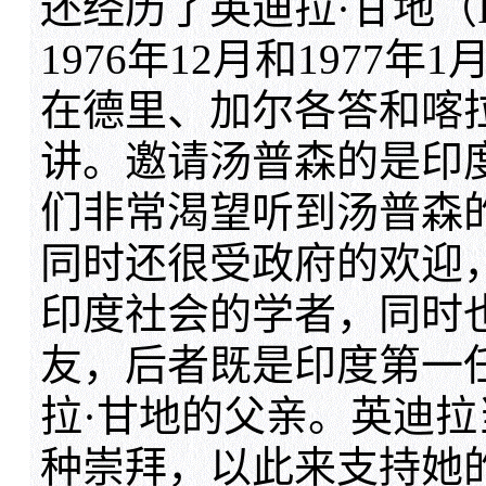
还经历了英迪拉·甘地（Ind
1976年12月和1977
在德里、加尔各答和喀
讲。邀请汤普森的是印
们非常渴望听到汤普森
同时还很受政府的欢迎
印度社会的学者，同时
友，后者既是印度第一
拉·甘地的父亲。英迪
种崇拜，以此来支持她