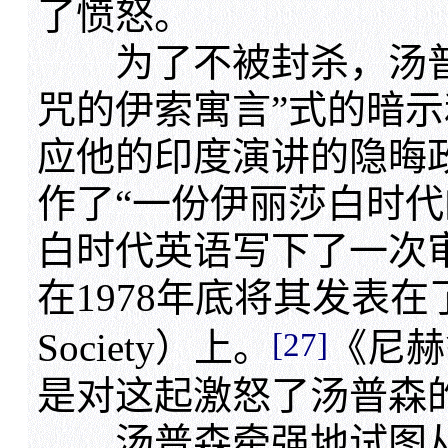
了愤怒。
为了不被封杀，汤普
咒的伊索寓言”式的暗
应他的印度演讲的隐晦
作了“一份伊丽莎白时代
白时代英语写下了一次
在1978年底将其发表在
[27]
Society）上。
《尼赫
是对这起激怒了汤普森
汤普森牵强地试图从