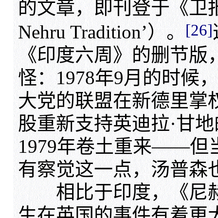
的文章，即刊登于《卫报
[26]
Nehru Tradition’）。
《印度六周》的删节版
怪：1978年9月的时
大党的联盟在新德里掌
股重新支持英迪拉·甘
1979年卷土重来——
有察觉这一点，汤普森
相比于印度，《尼赫
生在英国的事件有着更大