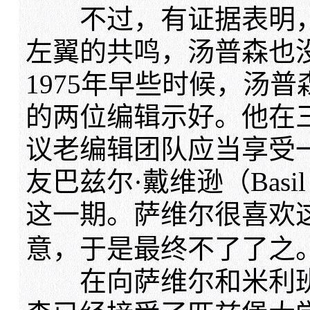
不过，有证据表明，
左翼的共鸣，汤普森也
1975年早些时候，汤
的两位编辑示好。他在
议老编辑团队应当享受一
友巴兹尔·戴维逊（Basil 
这一期。萨维尔很喜欢
意，于是最终不了了之
在向萨维尔和米利班