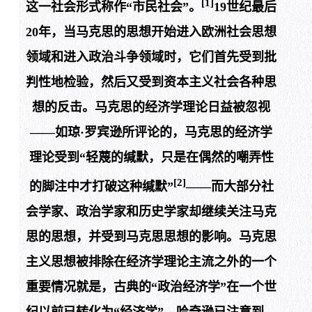
[1]
这一社会形式称作“市民社会”。
19
世纪最后
20
年，当马克思的思想开始进入欧洲社会思想
领域和进入政治斗争领域时，它们首先受到批
判性地检验，然后又受到资本主义社会各种思
想的反击。马克思的经济学理论日益被忽视
——如琼·罗宾逊所评论的，马克思的经济学
理论受到“轻蔑的缄默，只是在偶然的嘲弄性
[2]
的脚注中才打破这种缄默”
——而大部分社
会学家、政治学家和历史学家却继续关注马克
思的思想，并受到马克思思想的影响。马克思
主义思想被排除在经济学理论主流之外的一个
重要情况就是，古典的“政治经济学”在一个世
纪以前已转化为“经济学”。哈奇逊已注意到，