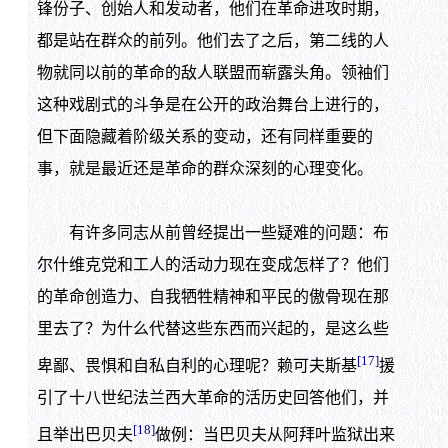
锋份子、创始人和发动者，他们在革命进攻时期，
都是站在群众的前列。他们去了之后，第二线的人
物就同以前的革命的敌人联盟而崭露头角。领袖们
这种戏剧式的斗争是在公开的政治舞台上进行的，
但下面隐藏着阶级关系的变动，还有同样重要的
事，就是最近还是革命的群众深刻的心理变化。
有许多同志从前曾经提出一些疑难的问题：布
尔什维克党和工人的活动力现在变成怎样了？他们
的革命创造力、自我牺牲精神和平民的傲骨现在那
里去了？为什么代替这些东西而兴起的，是这么些
[17]
卑鄙、畏惧和自私自利的心理呢？赖可夫斯基
援
引了十八世纪法兰西大革命的活历史回答他们，并
[18]
且举出巴贝夫
做例：当巴贝夫从阿拜叶监狱出来