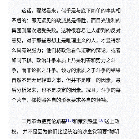
这话，骤然看来，似乎是与底下简单的事实相
矛盾的：即无远见的政派总是得胜，而目光锐利的
集团则屡次遭受失败。这种很容易让人想到的反对
意见，对于那些思想上是唯理主义的人，才显得那
么具有说服力；他们将政治看作逻辑的辩论，或者
如同下棋。政治斗争本质上乃是利害和势力之斗
争，而非论据之斗争。领导的素质之于斗争的结果
自然不是无足轻重之事，但并不是唯一的因素，最
后分析起来，也不是决定的因素。况且，斗争的每
个营垒，都按照各自的形象要求各自的领袖。
[15]
[16]
二月革命把克伦斯基
和策烈铁里
送上政
权，.并不是因为他们比起统治的沙皇党羽要“聪明