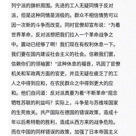
列宁派的旗帜周围。先进的工人无疑同情于反对
派，但是这种同情是消极的。群众不相信情势可以
因一次新的斗争而改变。同时官僚却宣布说：“为着
世界革命，反对派想把我们拉入一个革命战争之
中。震动已经够了啊！我们现在有权利休息一下。
我们要在国内建设社会主义的社会。信赖我们罢，
信赖你们的领袖罢！”这种休息的福音，巩固了官僚
机关和军政两方面的官吏，并且无疑在疲乏了的工
人之中得到应和，在农民群众之中得到更大的应
和。他们自问道：反对派真要为着“不断革命”观念
牺牲苏联的利益吗？实际上，斗争是与苏维埃国家
的生死攸关。共产国际在德国的错误政策，造成十
年以后希特勒的胜利，造成从西方来的战争危险。
而在中国的同样错误的政策，加强了日本帝国主义