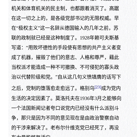
机关和体育机关的民主制，也都跟着消灭了。高踞
在这一切之上的，是各级党部书记的无限权威。早
在“极权主义”这一名辞从德国输入的几年之前，苏
联的政制就已经是这种制度了。1928年赖可夫斯基
写道：“用败坏德性的手段使有思想的共产主义者变
成了机器，摧毁了他们的意志、人格和尊严，藉此
当权派才能造成一种不可撤换、不可侵犯的寡头政
治以代替阶级和党。”自从这几句义愤填膺的话写下
[23]
之后，党制的堕落愈走愈远了。格别乌
成为党内
生活的决定因素了。莫洛托夫在1936年3月之能够向
一个法国新闻记者夸口说党内已经没有什么派别斗
争，那只是因为不同的意见现在是由政治警察自动
的干涉来解决了。老布尔什维克党已经死了，再没