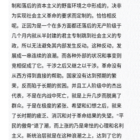
制和落后的资本主义的野蛮环境之中形成的，决非
为实现社会主义革命的要求而定制的。恰恰相反
呢。正因为是一个在多方面都还落后的无产阶级于
几个月内就从半封建的君主专制跳到社会主义的专
政，所以无法避免其内部发生反动。这种反动，发
展成一串连续的浪潮。而各种外部的状况和事变则
竞相促成了它。干涉之后又继之以干涉。革命没有
从西方得到直接的帮助。国家没有达到预期的繁
荣，反而陷于长期的贫困。并且工人阶级中的杰出
代表，不是在内战中死亡，就是上升几步而脱离了
群众。于是在极度的紧张、希望和幻想之后，就来
了长时期的疲乏、消沉和对于革命结果的失望。“平
民的傲骨”退了潮，而上涨的乃是卑怯的心理和名利
主义。新统治层就是在这种浪潮之上，达到了它的