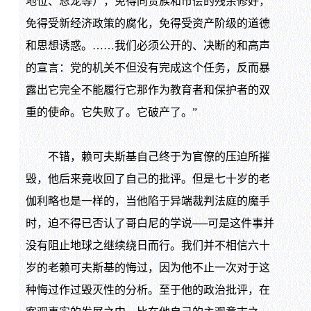
地位、恩宠等），免得同贵族和市侩的残余修好，
免得受新经济政策的腐化，免得受资产阶级的道德
和思想诱惑。……我们必须公开的、决断的和高声
的宣言：党的机关不但没有完成这个任务，反而暴
露出它完全不能履行它那作为教育者和保护者的双
重的使命。它失败了。它破产了。”
不错，赖可夫斯基自己终于为官僚的压迫所摧
毁，他后来竟收回了自己的批评。但是七十岁的老
伽利略也是一样的，当他陷于异端裁判法庭的魔手
时，迫不得已否认了哥白尼的学说──可是这件事并
没有阻止地球之继续绕日而行。我们并不相信六十
岁的老赖可夫斯基的悔过，因为他不止一次对于这
种悔过作过毁灭性的分析。至于他的政治批评，在