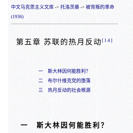
中文马克思主义文库
->
托洛茨基
->
被背叛的革命
(1936)
[14]
第五章 苏联的热月反动
一 斯大林因何能胜利？
二 布尔什维克党的堕落
三 热月反动的社会根源
一 斯大林因何能胜利？