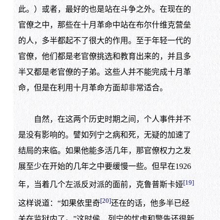
此。）或者，最好的也是站在斗争之外。在现在的
官僚之中，那些在十月革命中站在布尔什维克营垒
的人，多半都起不了很大的作用。至于年轻一代的
官僚，他们都是老官僚挑选和教育出来的，并且多
半又都是老官僚的子弟。这些人并不能完成十月革
命，但是在利用十月革命方面却非常适合。
自然，在这两个历史时期之间，个人事件并不
是没有影响的。譬如列宁之病和死，无疑的加速了
结局的来临。如果他能多活几年，那官僚权力之发
展至少在开始的几年之中要缓慢一些。但早在1926
[19]
年，当着几个左派反对派的面前，克鲁普斯卡娅
[20]
这样说道：“如果依里奇
还在的话，他多半已经
关在监狱内了。”这时侯，列宁的忧虑和警告还很新