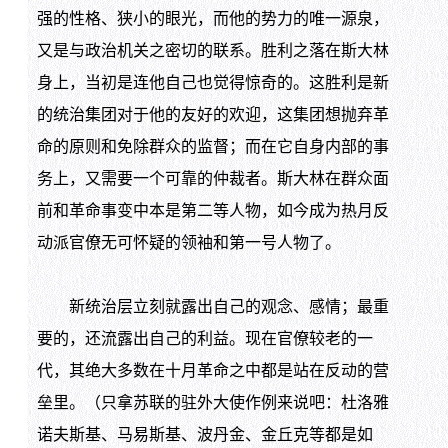
强的性格、狭小的眼光，而他的势力的唯一源泉，
又是与政治机关之密切的联系。胜利之落在斯大林
身上，当初是连他自己也觉得惊奇的。这胜利是新
的统治集团对于他的友好的欢迎，这集团想抛弃革
命的原则和免除群众的监督；而在它自身内部的事
务上，又需要一个可靠的仲裁者。斯大林在群众面
前和革命事变中本是第二等人物，如今成为热月反
动派官僚无可怀疑的领袖和第一号人物了。
新统治层立刻就露出自己的观念、感情；最重
要的，还流露出自己的利益。现在官僚较老的一
代，其绝大多数在十月革命之中都是站在反动的营
垒里。（只拿苏联的驻外大使作例来说吧：杜洛雅
诺夫斯基、马易斯基、波丹金、金丘克等都是如