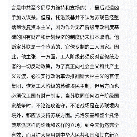
言是中共至今仍尽力维持和宣扬的），最后派遣凶
手加以谋杀。但是，托洛茨基并不认为苏联已经堕
落到恢复资本主义，因为作为无产阶级专政制度基
础的国有财产和计划经济的制度仍未根本取消。他
断定苏联是一个堕落的、官僚专制的工人国家。因
此，他主张，一方面，工人阶级必须反对官僚统治
者的一切反动政策，为了真正向社会主义和共产主
义过渡，必须实行政治革命推翻斯大林主义的官僚
集团，恢复工人阶级的苏维埃民主制，但另方面也
必须保卫国有财产制度，当苏联同任何资产阶级国
家战争时，不论谁攻谁守，不论战场是在苏联境内
境外，都应该支持苏联方面。托洛茨基和整个托洛
茨基派这样的论断和这样的立场，到今天仍然完全
有效，而且扩大应用到中华人民共和国和其它新兴