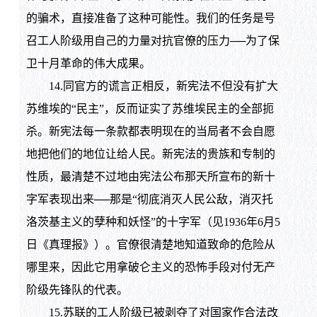
的骗术，直接准备了这种可能性。我们的任务是号
召工人阶级用自己的力量对抗官僚的压力──为了保
卫十月革命的伟大成果。
14.同官方的谎言正相反，新宪法不但没有扩大
苏维埃的“民主”，反而证实了苏维埃民主的全部扼
杀。新宪法每一条款都表明现在的当局者不会自愿
地把他们的地位让给人民。新宪法的贵族和专制的
性质，最清楚不过地由宪法公布那天所宣布的新十
字军表现出来──那是“彻底消灭人民公敌，消灭托
洛茨基主义的孽种和妖怪”的十字军（见1936年6月5
日《真理报》）。官僚很清楚地知道致命的危险从
哪里来，因此它用拿破仑主义的恐怖手段对付无产
阶级先锋队的代表。
15.苏联的工人阶级已被剥夺了对国家作合法改