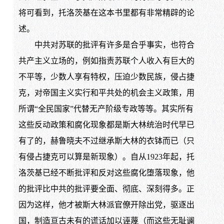
将可看到，托洛茨基在这本书里都有非常精辟的论
述。
中共对苏联的批评有许多是合乎事实，也符合
共产主义立场的，例如指责苏联个人收入有巨大的
不平等，少数人享有特权，压迫少数民族，侵占捷
克，对帝国主义实行和平共处的机会主义政策，用
所谓“全民国家”代替无产阶级专政等等。其实所有
这些反动政策和腐化现象都是斯大林统治时代早已
有了的，赫鲁晓夫不过继承斯大林的衣钵而已（只
有侵占捷克可以算是新现象）。自从1923年起，托
洛茨基已经不断批评和反对这些腐化堕落现象，他
的批评比中共的批评要全面、彻底、深刻得多。正
因为这样，他才被斯大林派官僚开除出党，驱逐出
国，制造亘古未有的谎话加以诬蔑（而这些无耻谰