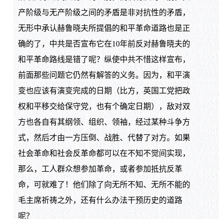
产阶级与无产阶级之间的矛盾是非对抗性的矛盾，
无形中承认赫鲁晓夫所提倡的和平革命道路也是正
确的了，中共是否宣布它在10年前反对赫鲁晓夫的
和平革命路线是错了呢？纵使中共不惜这样宣布，
前面那些问题它仍然有解答的义务。因为，和平演
变也应该有演变完成的日期（比方，英国工党把政
权和平移交给保守党，也有个确定日期），敌对双
方也各自有其纲领、组织、领袖，经过某种斗争方
式，然后才由一方压倒、战胜、代替了对方。如果
社会革命和社会反革命都可以在不知不觉间实现，
那么，工人群众想参加革命，或者参加抵抗反革
命，可就难了！他们除了向无所不知、无所不能的
毛主席祈祷之外，还有什么办法干预历史的道路
呢？