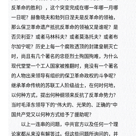
反革命的胜利），这个突变完成在哪一年哪一月哪
一日呢？赫鲁晓夫和勃列日涅夫是反革命的领袖，
那么保卫革命遗产抵抗反革命的领袖又是谁呢？是
否贝利亚？或者马林科夫？或者莫洛托夫？或者布
尔加宁呢？历史上每一个腐败透顶的封建皇朝灭亡
时，尚且有几个著名的忠臣烈士殉国殉难，为什么
现代堂堂一个工人国家被推翻时，竟没有一个著名
的人物出来领导有组织的保卫革命政权的斗争呢？
继承革命传统的苏联工人阶级战士，在何时何地，
以何种方式，提出何种纲领来反抗了反革命势力？
当时毛泽东领导下的“伟大的、光荣的、正确的”中
国共产党又以何种方式给予了援助呢？
以上一连串的问题，中共官方以及任何一个理
论家都从来没有解答过。但这些问题所询问的，并