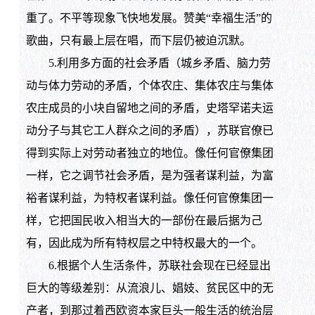
重了。不平等现象飞快地发展。赞美“幸福生活”的
歌曲，只有最上层在唱，而下层仍被迫沉默。
5.利用多方面的社会矛盾（城乡矛盾、脑力劳
动与体力劳动的矛盾，个体农庄、集体农庄与集体
农庄成员的小块自留地之间的矛盾，史塔罕诺夫运
动分子与其它工人群众之间的矛盾），苏联官僚已
得到实际上对劳动者独立的地位。像任何官僚集团
一样，它之调节社会矛盾，是为强者谋利益，为富
裕者谋利益，为特权者谋利益。像任何官僚集团一
样，它把国民收入相当大的一部份在最后据为己
有，因此成为所有特权层之中特权最大的一个。
6.根据个人生活条件，苏联社会现在已经显出
巨大的等级差别：从流浪儿、娼妓、贫民区中的无
产者，到那过着西欧资本家巨头一般生活的统治层