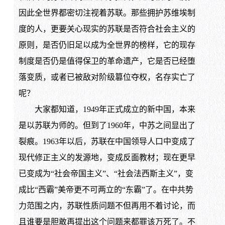
因此全世界都密切注视着苏联。那些拥护苏维埃制
度的人，更要关心现实的苏联是否符合社会主义的
原则，是否仍旧足以成为全世界的榜样，它的现存
制度是否仍是值得保卫的革命遗产，它是否已经堕
落变质，或者已被敌对阶级篡位夺权，名存实亡了
呢？
大家都知道，1949年正式成立的新中国，本来
是以苏联为师的。但到了1960年，中苏之间显出了
裂痕。1963年以后，苏联在中国领导人口中变成了
现代修正主义的发源地，变成反面教材；现在更早
已变成为“社会帝国主义”、“社会法西斯主义”，变
成比“西霸”美帝更不可两立的“东霸”了。在中共势
力范围之内，苏联性质问题不但再用不着讨论，而
且谁要是胆敢再提出这个问题来都罪该万死了。不