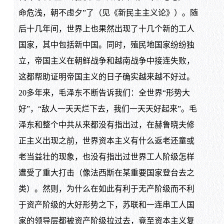
命危浅，朝不虑夕”了（见《新民主主义论》）。随
后十几年间，世界上也果然出现了十几个新的工人
国家，其中包括新中国。同时，殖民地国家纷纷独
立，帝国主义在朝鲜战争和越南战争中接连失败，
这都帮助证明帝国主义的日子确实越来越不好过。
20多年来，毛泽东不断告诉我们：全世界“形势大
好”，“敌人一天天烂下去，我们一天天好起来”。毛
泽东和整个中共从来都没有指出过，在赫鲁晓夫修
正主义出现之前，世界资本主义有什么返老还童或
老当益壮的现象，也没有指出过世界工人阶级怎样
遭受了重大打击（像法西斯在某重要国家登台去之
类）。然则，为什么在如此有利于无产阶级而不利
于资产阶级的大好形势之下，苏联和一连串工人国
家的领导层都被资产阶级拉过去，竟至资本主义复