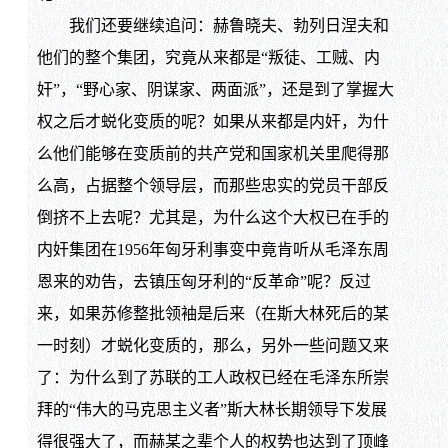
我们还要继续追问：赫鲁晓夫、勃列日涅夫和
他们的整个集团，究竟从来都是“叛徒、工贼、内
奸”，“野心家、阴谋家、两面派”，还是到了掌握大
权之后才蜕化变质的呢？如果从来都是内奸，为什
么他们能够在变质前的共产党和国家机关里爬得那
么高，占据整个领导层，而那些忠实的党员干部反
倒挤不上去呢？尤其是，为什么这个大权已在手的
内奸集团在1956年匈牙利事变中竟肯听从毛泽东周
恩来的劝告，去镇压匈牙利的“反革命”呢？反过
来，如果苏修整批领袖是后来（在斯大林死后的某
一时刻）才蜕化变质的，那么，另外一些问题又来
了：为什么到了苏联的工人政权已经在毛泽东所崇
拜的“伟大的马克思主义者”斯大林长期领导下发展
得很强大了，而赫某之辈个人的权势也达到了顶峰