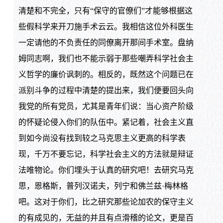
清楚和不完全，只有“保守的官僚们”才能够根据这
些假科学来开刀施手术云云。我相信这位外科医生
一定请他的不负责任的同僚离开那间手术室。盘纳
姆同志啊，我们也不能示弱于那些嘲弄科学社会主
义哲学的廉价讽刺的。相反的，既然这个问题已在
派别斗争的过程中清楚的提出来，我们便要回头向
我党的所有党员，尤其是青年们说：当心资产阶级
的怀疑论侵入你们的队伍中。紧记着，社会主义直
到如今尚没有找到较之马克思主义更高的科学表
现，千万不要忘记，科学社会主义的方法就是辩证
法唯物论。你们埋头于认真的研究吧！去研究马克
思，恩格斯，普列汉诺夫，列宁和佛兰兹·梅林格
吧。这对于你们，比之研究那些论加农的保守主义
的有成见的，无益的并且有点滑稽的论文，更是百