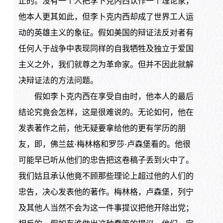
止的。没有一个人把李卜克内西认作一个理论家，
他本人更其如此，但李卜克内西却成了世界工人运
动的英雄主义的象征。假如美国的辩证法反对者有
任何人于战争中表现同样的自我牺牲及独立于爱国
主义之外，我们就尊之为革命家。但并不因此就解
决辩证法的方法问题。
假如李卜克内西在享受自由时，他本人的最后
结论究竟会怎样，这是很难说的。无论如何，他在
发表著作之前，他无疑要拿给他的更有学历的朋
友，即，佛兰兹·梅林格和罗莎·卢森堡看的。他很
可能早已听从他们的忠告把这卷稿子丢到火中了。
我们姑且承认他竟不顾那些理论上超过他的人们的
忠告，决心发表他的著作。梅林格，卢森堡，列宁
及其他人当然不会为这一件事提议把他开除出党；