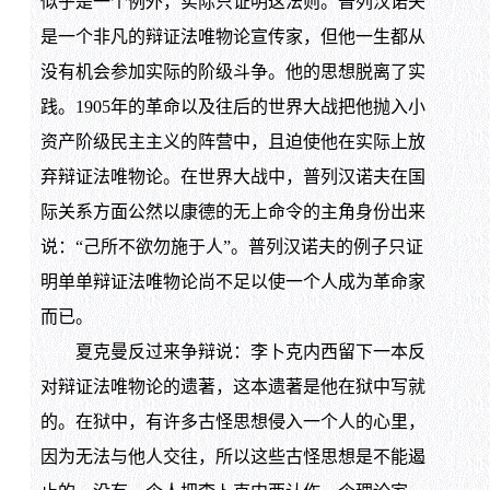
似乎是一个例外，实际只证明这法则。普列汉诺夫
是一个非凡的辩证法唯物论宣传家，但他一生都从
没有机会参加实际的阶级斗争。他的思想脱离了实
践。1905年的革命以及往后的世界大战把他抛入小
资产阶级民主主义的阵营中，且迫使他在实际上放
弃辩证法唯物论。在世界大战中，普列汉诺夫在国
际关系方面公然以康德的无上命令的主角身份出来
说：“己所不欲勿施于人”。普列汉诺夫的例子只证
明单单辩证法唯物论尚不足以使一个人成为革命家
而已。
夏克曼反过来争辩说：李卜克内西留下一本反
对辩证法唯物论的遗著，这本遗著是他在狱中写就
的。在狱中，有许多古怪思想侵入一个人的心里，
因为无法与他人交往，所以这些古怪思想是不能遏