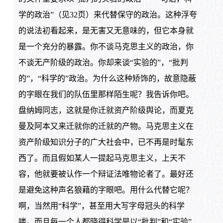
学的政治”（见32页）来代替保守的政治。这种浮夸
的说法初看起来，是无害又无意味的，但它本身就
是一个充分的暴露。你不谈马克思主义的政治，你
不谈无产阶级的政治。你却来谈“实验的”，“批判
的”，“科学的”政治。为什么这种矫饰的，故意隐蔽
的字眼在我们的队伍里那样陌生呢？我告诉你吧。
盘纳姆同志，这就是你迁就资产阶级舆论，而夏克
曼及阿本又来迁就你的迁就的产物。马克思主义在
资产阶级知识分子的广大社会中，已不再是时髦东
西了。而且假如某人一提起马克思主义，上天不
容，他就要被认作一个辩证法唯物论者了。最好还
是避免这种声名狼藉的字眼吧。用什么代替它呢？
啊，当然用“科学”，甚至用大写字母冠头的科学
喽。而且每一个人都晓得科学是以“批判”和“实验”