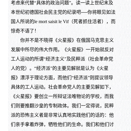
考虑来代替“具体的政治问题”。读一读上世纪末及
本世纪初德国社会民主党的纪录吧──你将眼见如法
国人所说的le mort saisit le Vif（死者抓住活者），而
惊奇不语了！
你并不是不晓得《火星报》在俄国马克思主义
发展中所尽的伟大作用。《火星报》一开始就反对
工人运动的所谓“经济主义”及民粹派（社会革命党
人的党）。“经济派”的主要见解就是认为《火星
报》漂浮于理论方面，而他们“经济派”则提议领导
具体的工人运动。社会革命党人的主要见解如下，
《火星报》要创立一所辩证法唯物论的学校，而我
们则要推翻沙皇的专制政体。我们一定得说，民粹
派的恐怖主义者是非常认真地实践他们的话的：他
们亲手拿着炸弹，牺牲他们的生命。我们和他们讨