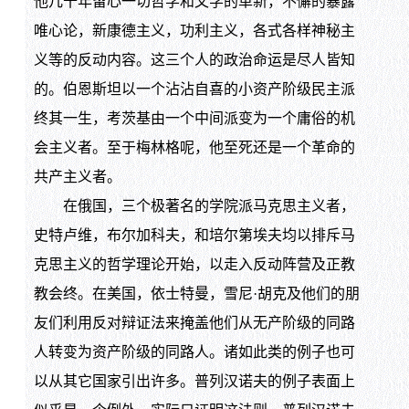
他几十年留心一切哲学和文学的革新，不懈的暴露
唯心论，新康德主义，功利主义，各式各样神秘主
义等的反动内容。这三个人的政治命运是尽人皆知
的。伯恩斯坦以一个沾沾自喜的小资产阶级民主派
终其一生，考茨基由一个中间派变为一个庸俗的机
会主义者。至于梅林格呢，他至死还是一个革命的
共产主义者。
在俄国，三个极著名的学院派马克思主义者，
史特卢维，布尔加科夫，和培尔第埃夫均以排斥马
克思主义的哲学理论开始，以走入反动阵营及正教
教会终。在美国，依士特曼，雪尼·胡克及他们的朋
友们利用反对辩证法来掩盖他们从无产阶级的同路
人转变为资产阶级的同路人。诸如此类的例子也可
以从其它国家引出许多。普列汉诺夫的例子表面上