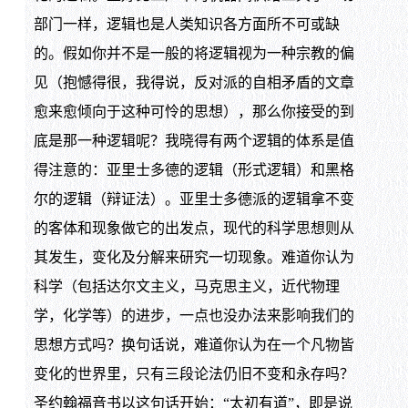
部门一样，逻辑也是人类知识各方面所不可或缺
的。假如你并不是一般的将逻辑视为一种宗教的偏
见（抱憾得很，我得说，反对派的自相矛盾的文章
愈来愈倾向于这种可怜的思想），那么你接受的到
底是那一种逻辑呢？我晓得有两个逻辑的体系是值
得注意的：亚里士多德的逻辑（形式逻辑）和黑格
尔的逻辑（辩证法）。亚里士多德派的逻辑拿不变
的客体和现象做它的出发点，现代的科学思想则从
其发生，变化及分解来研究一切现象。难道你认为
科学（包括达尔文主义，马克思主义，近代物理
学，化学等）的进步，一点也没办法来影响我们的
思想方式吗？换句话说，难道你认为在一个凡物皆
变化的世界里，只有三段论法仍旧不变和永存吗？
圣约翰福音书以这句话开始：“太初有道”，即是说