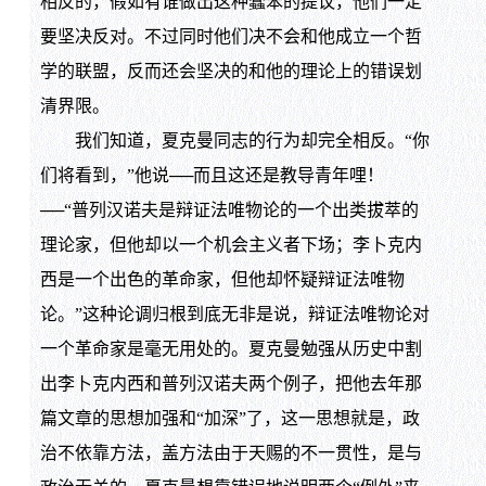
相反的，假如有谁做出这种蠢笨的提议，他们一定
要坚决反对。不过同时他们决不会和他成立一个哲
学的联盟，反而还会坚决的和他的理论上的错误划
清界限。
我们知道，夏克曼同志的行为却完全相反。“你
们将看到，”他说──而且这还是教导青年哩！
──“普列汉诺夫是辩证法唯物论的一个出类拔萃的
理论家，但他却以一个机会主义者下场；李卜克内
西是一个出色的革命家，但他却怀疑辩证法唯物
论。”这种论调归根到底无非是说，辩证法唯物论对
一个革命家是毫无用处的。夏克曼勉强从历史中割
出李卜克内西和普列汉诺夫两个例子，把他去年那
篇文章的思想加强和“加深”了，这一思想就是，政
治不依靠方法，盖方法由于天赐的不一贯性，是与