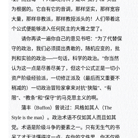
为根据的。它自有它的音调，那样坚实，那样宽容
大量，那样非教派，那样教授派头的！人们带着这
个公式便能够进入任何民主的大雅之堂了。
请你再读一遍你自己的意见书吧：“为了代替保
守的政治，我们必须提出勇敢的，随机应变的，批
判和实验的政治──一句话，科学的政治。”你当然
认为这一点是尽善尽美了，但这个公式正是一切小
资产阶级经验派，一切修正派及（最后而又重要不
稍减的）一切政治冒险家拿来对抗“狭隘”、“有
限”、“教条”和“保守”的马克思主义的啊。
蒲丰（Buffon）曾说过：风格如其人（The
Style is the man）。政治术语不仅如其人而且如其
党。术语是阶级斗争的要素之一。只有无生气的书
呆了才无法懂得这一点。在你的文件里，你不仅极