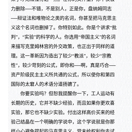
力删除──不错，不是别人，正是你，盘纳姆同志
──辩证法和唯物论之类的名词，你甚至把马克思主
义这个名词也删掉了。你特别如此。你是个讲求“批
判”，“实验”的科学的人。你选用“帝国主义”的名词
来描写克里姆林宫的外交政策，也正出于同样的道
理。这一革新因为造出了较少“教派”，较少“宗教
性”，较少苛刻的公式，即你和──啊，真是巧合──
资产阶级民主主义所共通的公式，所以使你和第四
国际的太窘人的术语分道扬镳了。
你要实验吗？但恕我提醒你一下，工人运动有
长期的历史，它并不缺少经验，而且如果你更欢喜
实验，那它也不缺少实验。付出这样高价买来的经
验己结晶在一个明确的学说中，这个学说就是你那
样小心避免提起的马克思主义。党未给权利你去试