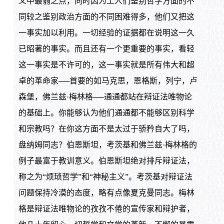
义中最弱之点，同时因为工人们鉴别哲学方面的不
同较之鉴别政治方面的不同困难得多，他们又把这
一事实加以利用。一切经验的证据都在说明这一久
已昭著的事实。而且还有一个更重要的事实，看轻
这一事实是不许可的，这一事实就是所有伟大和超
卓的革命家──首要的如马克思，恩格斯，列宁，卢
森堡，佛兰兹·梅林格──通通都站在辩证法唯物论
的基础上。你能够认为他们通通都不能够区别科学
和宗教吗？在你这方面不是太过于骄矜自大了吗，
盘纳姆同志？伯恩斯坦，考茨基和佛兰兹·梅林格的
例子最富于教训意义。伯恩斯坦绝对排斥辩证法，
称之为“烦琐哲学”和“神秘主义”。考茨基对辩证法
问题保持冷漠的态度，略有点像夏克曼同志。梅林
格是辩证法唯物论的孜孜不倦的宣传家和辩护者，