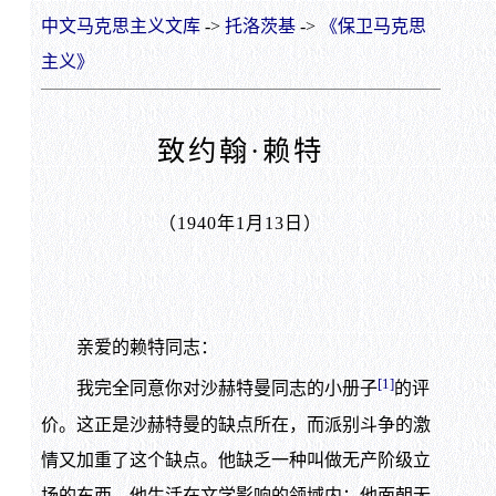
中文马克思主义文库
->
托洛茨基
->
《保卫马克思
主义》
致约翰·赖特
（1940年1月13日）
亲爱的赖特同志：
[1]
我完全同意你对沙赫特曼同志的小册子
的评
价。这正是沙赫特曼的缺点所在，而派别斗争的激
情又加重了这个缺点。他缺乏一种叫做无产阶级立
场的东西。他生活在文学影响的领域内：他面朝无