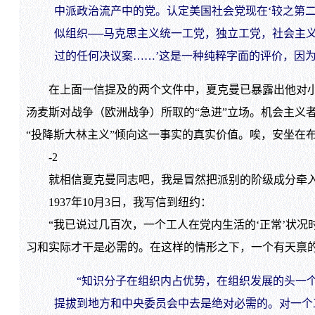
中派政治流产中的党。认定美国社会党现在‘较之第
似组织──马克思主义统一工党，独立工党，社会主
过的任何决议案……’这是一种纯粹字面的评价，因
在上面一信提及的两个文件中，夏克曼已暴露出他对小资
汤麦斯对战争（欧洲战争）所取的“急进”立场。机会主义
“投降斯大林主义”倾向这一事实的真实价值。唉，安坐在
-2
就相信夏克曼同志吧，我是冒然把派别的阶级成分牵入
1937年10月3日，我写信到纽约：
“我已说过几百次，一个工人在党内生活的‘正常’状况
习和实际才干是必需的。在这样的情形之下，一个有天禀
“知识分子在组织内占优势，在组织发展的头一个
提拔到地方和中央委员会中去是绝对必需的。对一个