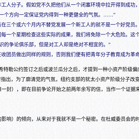
工人分子。假如党不久把他们从一个闭塞环境中拉开得到成功，
一个方向一定保证党内得到一种更健全的气氛。……”
在三个或六个月内不替党发展一个新工人的就不是一个好党员。
每一个星期检查这些实际的成果，我们将免除一个大危险。这个
识的争论俱乐部，但是对工人却是绝对不相宜的。”
收团员做出同样的规则，否则我们便有把青年分子教育成为革命
特勒公约签订之后或波兰瓜分之后，才提到一种小资产阶级偏
时指出，为了廓清党的气氛，纽约支部的犹太小资产阶级分子改
第一封），即在目前争论开始之前两年余写的信，当作一个证据
）的倾向，从来对于我就不是一个秘密。在杜威委员会的时期中，