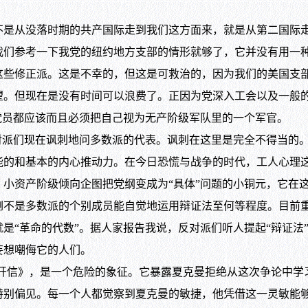
从没落时期的共产国际走到我们这方面来，就是从第二国际走
我们参考一下我党的纽约地方支部的情形就够了，它并没有用一
这些修正派。这是不幸的，但这是可救治的，因为我们的美国支
望。但现在是没有时间可以浪费了。正因为党深入工会以及一般
党员都应该而且必须把自己视为无产阶级军队里的一个军官。
派们现在讽刺地问多数派的代表。讽刺在这里是完全不得当的。
能的和基本的内心推动力。在今日恐慌与战争的时代，工人心理
小资产阶级倾向企图把党纲变成为“具体”问题的小铜元，它在
倒不是多数派的个别成员能自觉地运用辩证法至何等程度。目前
是“革命的代数”。据人家报告我说，反对派们听人提起“辩证法
妄想嘲侮它的人们。
信》，是一个危险的象征。它暴露夏克曼拒绝从这次争论中学
特别偏见。每一个人都觉察到夏克曼的敏捷，他凭借这一灵敏能