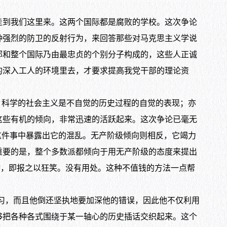
到我们这里来。这两个国际都是腐败的学校。这次争论
种强烈的防卫的反射行为，来回答那些对马克思主义学说
部和整个国际乃由最忠贞的个别分子构成的，这些人正诚
的深入工人的环境里去，才要求提高我党干部的理论资
科学的社会主义是不自觉的历史过程的自觉的表现；亦
这些有机的倾向，非常迅速的活跃起来。这次争论已毫无
这件事中暴露出它的混乱。无产阶级倾向则相反，它竭力
重要的是，整个多数派都倾向于用无产阶级的态度来提出
”，即报之以狂笑。没有用处。这种不值钱的方法一点帮
习，而且他倒还坚执地要加深他的错误，因此他不仅利用
够把各种各式围绕于某一轴心的历史插话交织起来。这个