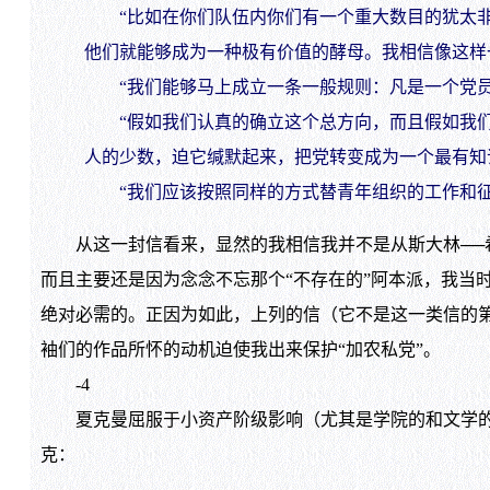
“比如在你们队伍内你们有一个重大数目的犹太非
他们就能够成为一种极有价值的酵母。我相信像这样
“我们能够马上成立一条一般规则：凡是一个党员
“假如我们认真的确立这个总方向，而且假如我们
人的少数，迫它缄默起来，把党转变成为一个最有知
“我们应该按照同样的方式替青年组织的工作和征
从这一封信看来，显然的我相信我并不是从斯大林──希
而且主要还是因为念念不忘那个“不存在的”阿本派，我当
绝对必需的。正因为如此，上列的信（它不是这一类信的
袖们的作品所怀的动机迫使我出来保护“加农私党”。
-4
夏克曼屈服于小资产阶级影响（尤其是学院的和文学的影响
克：