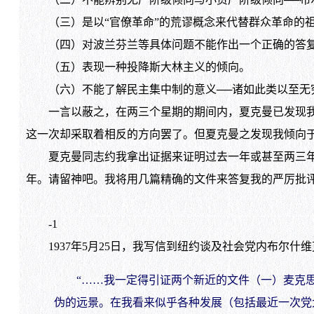
（三）是以“官僚革命”的荒谬概念来代替群众革命的
（四）对波兰芬兰等具体问题不能作出一个正确的答
（五）表现一种投降斯大林主义的倾向。
（六）不能了解民主集中制的意义──诸如此类以至无
一言以蔽之，在两三个星期的期间内，夏克曼已发现我在1
这一次却采取着相反的方向罢了。但夏克曼之发现我倾向于
夏克曼同志约我拿出证据来证明过去一年或甚至两三年来
年。请留神吧。我将用几篇精确的文件来答复我的严厉批评者的修辞性的
-1
1937年5月25日，我写信到纽约谈及社会党内布尔什维
“……我一定得引证两个新近的文件（一）麦克思
伪的远景。在我看来似乎各种发展（包括最近一次党