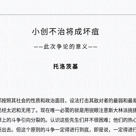
小创不治将成坏疽
──此次争论的意义──
托洛茨基
照其社会的性质和政治面目，设法打击其敌对者的最弱和最易
已经太迟和无用了。现在唯一必需的就是用锐眼注意斯大林派挑
想上的斗争引向分裂的。认识这些先生们并不很困难；他们的热
逐出去。但这个原则的斗争一定得进行到底，即是说，一定得进