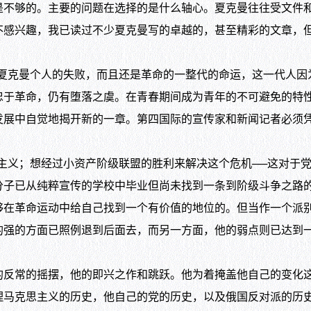
是不够的。主要的问题在选择的是什么轴心。夏克曼往往受文件
不感兴趣，我已读过不少夏克曼写的卓越的，甚至精彩的文章，
克曼个人的失败，而且还是革命的一整代的命运，这一代人因
忠于革命，仍有堕落之虞。在青春期间成为青年的不可避免的特
发展中自觉地揭开新的一章。第四国际的宣传家和新闻记者必须
。
义；想经过小资产阶级联盟的胜利来解决这个危机──这对于党
分子已从纯粹宣传的学校中毕业但尚未找到一条到阶级斗争之路
够在革命运动中给自己找到一个有价值的地位的。但当作一个派
的强的方面已照例退到后面去，而另一方面，他的弱点则已达到
常的摇摆，他的即兴之作和跳跃。他为着掩盖他自己的变化这
理马克思主义的历史，他自己的党的历史，以及俄国反对派的历