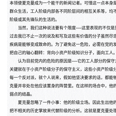
本领使夏克曼成为一个能干的新闻记者。可惜这一点本身
群众生活，工人阶级内部各不同阶层间的相互关系等，均
阶级或其先锋队的生活的。
当然，我们这种说法要有个限度──这里表现的不仅是夏
过去我已不止一次的说及和写及这些有价值的分子虽然尽
疾病是能够变成致命的。为了避免这一危险，必需在党的
把自己的轴心翻转：背向小资产阶级知识分子，面向工人
认为目前党内的危险的原因是──它的工人部分的保守主
关键就在于小资产阶级分子的保守主义，这些小资产阶级
每一个反对派，就个人说来，假如他坚决要求的话，都能
克曼并非处在他应该置身的阵营里。在这样的场合中，他
弱点的结晶。
夏克曼忽略了一件小事：他的阶级立场。因此生出他的反
把不相关的历史掌故来代替阶级的分析。这就是夏克曼处