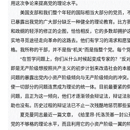
用这次争论来提高党的理论水平。
美国支部和我们整个年轻的国际相当大部分的党员，不是
已暴露出我党的广大部分缺乏一种健全的理论教育。比方
和政纲的轻浮的修正的企图，恰恰相反，它的多数却拥护
实地寻觅途径走向革命的这路去。他们有学习的渴求和愿
格。我所称的干部，并不是指“机关”而是指整个党。每个
“在哲学问题上，你们从什么时候起变成专家的？”反对
即是无产阶级想按照共产主义的初步计划来改造社会的本
问题的暴露出党内小资产阶级倾向与无产阶级倾向的冲突。
使一切部分的问题连贯成为理论的统一体。目前最要紧的
问题，且正为这一倾向，他们才逐渐领会辩证法，辩证法就
助也没有。历史过程的辩证法已不止一次残酷地惩罚那些
夏克曼同志最近一篇文章，《给里昂·托洛茨基一封公开
党的不够格的理论水平，而且利用它的小资产阶级一翼的