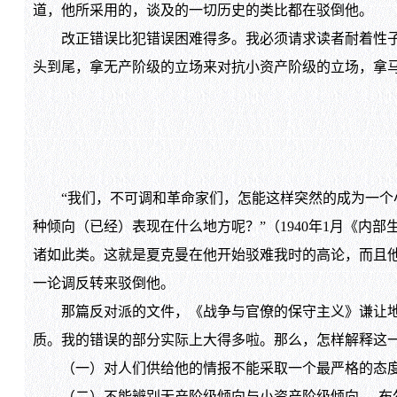
道，他所采用的，谈及的一切历史的类比都在驳倒他。
改正错误比犯错误困难得多。我必须请求读者耐着性子跟
头到尾，拿无产阶级的立场来对抗小资产阶级的立场，拿
“我们，不可调和革命家们，怎能这样突然的成为一个小
种倾向（已经）表现在什么地方呢？”（1940年1月《内
诸如此类。这就是夏克曼在他开始驳难我时的高论，而且
一论调反转来驳倒他。
那篇反对派的文件，《战争与官僚的保守主义》谦让地说
质。我的错误的部分实际上大得多啦。那么，怎样解释这
（一）对人们供给他的情报不能采取一个最严格的态度
（二）不能辨别无产阶级倾向与小资产阶级倾向──布