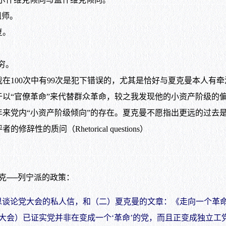
祖师。
复。
穷。
00次中有99次是犯下错误的，尤其是恰好与夏克曼本人有牵
以“官僚革命”来代替群众革命，较之我发现他的小资产阶级的
党内“小资产阶级倾向”的存在。夏克曼不愿指出更远的过去是
质问（Rhetorical questions）
克──列宁派的政策：
谈论党大会的私人信，和（二）夏克曼的文章：《走向一个革命
大会）已证实党并非在变成一个‘革命’的党，而且正变成独立工