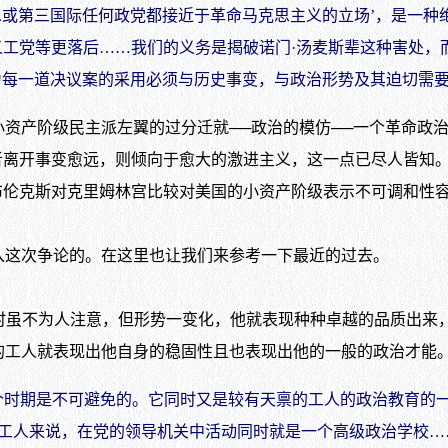
二或第三国际任何政党都接近于革命马克思主义的立场’，是一种
义工党等更落后……我们的义务是揭破诺门·汤麦斯辈这种害处，
为每一道决议案的采用必须与历史事变，与政治形势及其迫切需要
产阶级民主派左翼的过分迁就──政治的模仿──一个革命政治
者离开事变愈远，则倾向于愈大的激进主义，这一点已尽人皆知
布伦克斯对克里姆林宫比较对美国的小资产阶级表示不可调和性
这次争论的。在这里也让我们来参考一下最近的过去。
时虽不为人注意，但形势一变化，他就表现种种卓越的品质出来
的工人就表现出他自身的稳固性且也表现出他的一般的政治才能。
时期是不可避免的。它同时又是较有天禀的工人的政治教育的一
工人来说，在党的领导机关中活动同时就是一个高级政治学校…