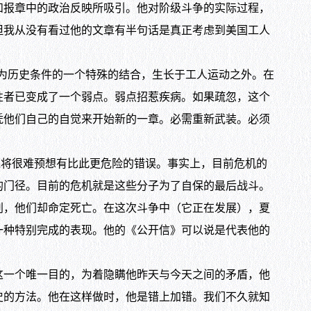
和报章中的政治反映所吸引。他对阶级斗争的实际过程，
但我从没有看过他的文章有半句话是真正考虑到美国工人
为历史条件的一个特殊的结合，生长于工人运动之外。在
性者已变成了一个弱点。弱点招惹疾病。如果疏忽，这个
凭他们自己的自觉来开始新的一章。必需重新武装。必须
将很难预想有比此更危险的错误。事实上，目前危机的
的门径。目前的危机就是这些分子为了自保的最后战斗。
别，他们却命定死亡。在这次斗争中（它正在发展），夏
一种特别完成的表现。他的《公开信》可以说是代表他的
一个唯一目的，为着隐瞒他昨天与今天之间的矛盾，他
史的方法。他在这样做时，他是错上加错。我们不久就知