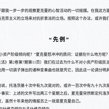
我一步一步的观察夏克曼的心智活动的一切摇摆。在我这方面
马克思主义的立场来对抗折衷派的立场。按照这个办法，或许我
“先例”
资产阶级倾向呢？”夏克曼怒冲冲的质问：证据在什么地方呢？
部生活》第2卷第7期第11页）我们在过去为什么不对小资产阶级
他用一切调子弹出的诸种变奏曲也就是凭它，因此这一论调分明
，托洛茨基十次中有九次是对的，或许一百次中有九十九次是
一事实：上述的文件写出两三个星期之后，夏克曼突然断定托洛
，虽然十年来他的情报员之一就是夏克曼自己。
尔什维克倾向与孟什维克倾向。