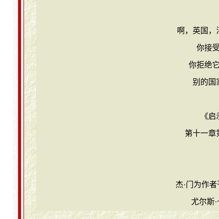
啊，英国，
你接
你拒绝
别的国
《启
第十一章
杰·门为作
尤尔斯·