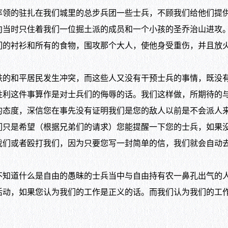
的驻扎在我们城里的总步兵团一些士兵，不顾我们给他们提供
向当时只住着我们一位掘土派的成员和一个小孩的圣乔治山进攻
们的衬衫和所有的食物，围攻那个大人，使他身受重伤，并且放
和平居民发生冲突，而这些人又没有干预士兵的事情，既没有
胜利这件事算作是对士兵们的侮辱的话。我们这样做，所期待的
的态度，深信您在事先没有证明我们是您的敌人以前是不会派人
们只是希望（根据兄弟们的请求）您能提醒一下您的士兵，如果
我们或者殴打我们，因为只要您写一封简单的信，我们就会自动
道什么是自由的愚昧的士兵当中与自由持有农一鼻孔出气的人
活动，如果您认为我们的工作是正义的话。而我们认为我们的工