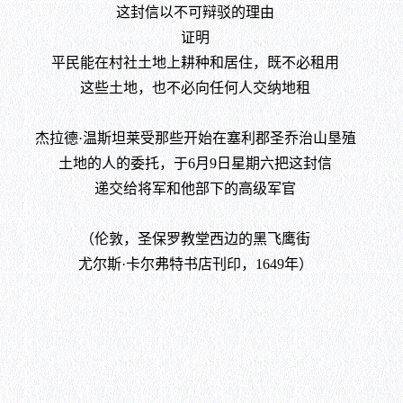
这封信以不可辩驳的理由
证明
平民能在村社土地上耕种和居住，既不必租用
这些土地，也不必向任何人交纳地租
杰拉德·温斯坦莱受那些开始在塞利郡圣乔治山垦殖
土地的人的委托，于6月9日星期六把这封信
递交给将军和他部下的高级军官
（伦敦，圣保罗教堂西边的黑飞鹰街
尤尔斯·卡尔弗特书店刊印，1649年）