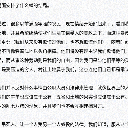
局面安排了什么样的结局。
，很多以前满腹牢骚的农民，现在情绪开始好起来了，看到我
土地，并且希望继续使我们生活在诺曼人的暴政之下，而这种暴
的乡邻（我们从来没有欺侮过他们，也不想欺侮他们），随着时
而不再像牲畜似地以头角相撞。他们将没有理由说我们欺侮他们
足，而从事这种劳动则是我们的自由，因为我们是与他们平等的
，是受压迫的穷人。村社土地属于我们，这点连他们自己都是承
并不反对什么事情由公职人员和法律来管理，就像世界上的人
我们的牛羊也应该属于公有，五谷和土地的果实也应该属于公有
性的乱七八糟的现象，并且我们也不会互相逮捕对方。
死人、让一个人受另一个人奴役的法律。我们知道，服从这个