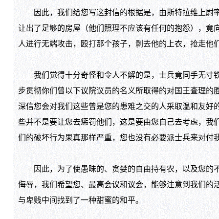
因此，我们给您写这封信的根据是，由斯特拉维上尉率领
让出了足够的房屋（他们照理不应该有任何的抱怨），竟
人进行无端攻击，殴打那个孩子，剥去他的上衣，抢走他
我们觉得十分奇怪和令人不解的是，士兵竟同手无寸铁的
步贯彻你们曾以下议院议员的名义所取得的对国王查理的
深信您会对我们这些曾是您的患难之交的人采取温和友好
些并不是要让您去惩罚他们，这是要由您自己去考虑，我
们的破坏行为果真那样严重，您也没有必要派士兵来对付
因此，为了使愚昧的、贪婪的自由持有农，以及您的不知
侮辱，我们希望您、最高会议和议会，能够注意到我们的
与卑贱中间找到了一种甜蜜的和平。