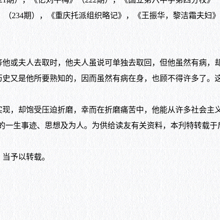
》（234期），《重庆托派组织略记》，《王振华，黎洁霜夫妇》（
或夫人去取时，他夫人虽说可单独去取回，但他虽然有病，却
历史又是他所要熟知的，因而虽然有病在身，也顾不得许多了。
，却饱受压迫折磨，幸而在折磨痛苦中，他能从许多社会主义
东的一生事迹、思想及为人。为供给读友有关资料，本刋特转载于
当予以转载。