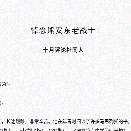
悼念熊安东老战士
十月评论社同人
96岁。
的。
长途跋踄，非常辛苦。他在年青时阅读了许多马恩列托的书，
1期），《忆刘平梅》（222期），《国立第六中学第四分校》（2