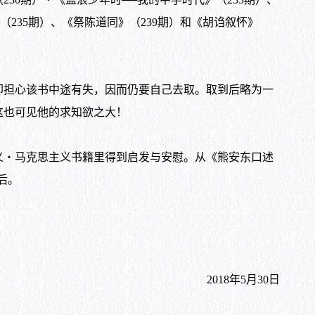
235期）、《祭陈道同》（239期）和《胡诌叙怀》
担心该书中途有失，因而仍要自己去取。取到后略为一
这也可见他的求知欲之大！
‧马克思主义书籍里得到启发与安慰。从《熊安东口述
后。
2018年5月30日