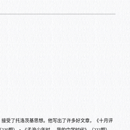
接受了托洛茨基思想。他写出了许多好文章，《十月评
30期）‧《孟浪少年时──我的中学时代》（233期）、