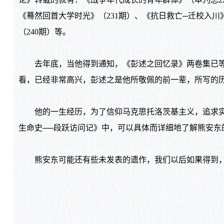
《蓦然回首大学时光》（231期）、《抗日救亡─迁校入川
（240期）等。
去年底，当他得到通知，《彭述之回忆录》两卷集已等他
看，已经非常高兴，彭述之是他所敬佩的前一辈，所写的
他的一生经历，为了信仰马克思托洛茨基主义，追求实现
生命史──段跃访问记》中，可以具体而详细地了解熊安
熊安东可能还有些未发表的遗作，我们以后如果得到，