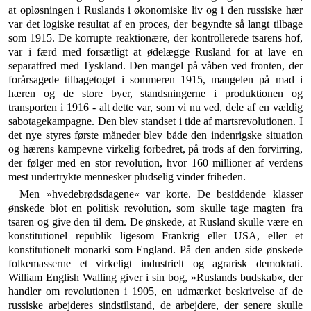
at opløsningen i Ruslands i økonomiske liv og i den russiske hær
var det logiske resultat af en proces, der begyndte så langt tilbage
som 1915. De kor­rupte reaktionære, der kontrollerede tsarens hof,
var i færd med forsætligt at ødelægge Rusland for at lave en
separatfred med Tyskland. Den mangel på våben ved fronten, der
forårsagede tilbagetoget i sommeren 1915, mangelen på mad i
hæren og de store byer, standsnin­gerne i produktionen og
transporten i 1916 - alt dette var, som vi nu ved, dele af en vældig
sabotagekampagne. Den blev standset i tide af martsrevolutionen. I
det nye styres første måneder blev både den inden­rigske situation
og hærens kampevne virkelig forbedret, på trods af den forvirring,
der følger med en stor revo­lution, hvor 160 millioner af verdens
mest undertrykte mennesker pludselig vinder friheden.
Men »hvedebrødsdagene« var korte. De besiddende klasser
ønskede blot en politisk revolution, som skulle tage magten fra
tsaren og give den til dem. De ønskede, at Rusland skulle være en
konstitutionel republik lige­som Frankrig eller USA, eller et
konstitutionelt monar­ki som England. På den anden side ønskede
folkemas­serne et virkeligt industrielt og agrarisk demokrati.
William English Walling giver i sin bog, »Ruslands budskab«, der
handler om revolutionen i 1905, en udmærket beskrivelse af de
russiske arbejderes sinds­tilstand, de arbejdere, der senere skulle