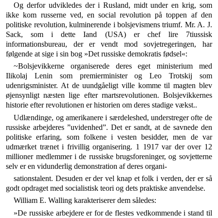
Og derfor udvikledes der i Rusland, midt under en krig, som
ikke kom russerne ved, en social revolution på toppen af den
politiske revolution, kulminerende i bolsjevismens triumf. Mr. A. J.
Sack, som i dette Iand (USA) er chef lire 7tiussisk
informationsbureau, der er vendt mod sovjet­regeringen, har
følgende at sige i sin bog »Det russiske demokratis fødsel«:
~Bolsjevikkerne organiserede deres eget ministerium med
Ilikolaj Lenin som premierminister og Leo Trotskij som
udenrigsminister. At de uundgåeligt ville komme til magten blev
øjensynligt næsten lige efter rnartsrevolutionen. Bolsjevik­kernes
historie efter revolutionen er historien om deres sta­dige vækst..
Udlændinge, og amerikanere i særdeleshed, under­streger ofte de
russiske arbejderes ”uvidenhed”. Det er sandt, at de savnede den
politiske erfaring, som fol­kene i vesten besidder, men de var
udmærket trænet i frivillig organisering. 1 1917 var der over 12
millioner medlemmer i de russiske brugsforeninger, og sovjetterne
selv er en vidunderlig demonstration af deres organi-
sationstalent. Desuden er der vel knap et folk i verden, der er så
godt opdraget med socialistisk teori og dets praktiske anvendelse.
William E. Walling karakteriserer dem således:
»De russiske arbejdere er for de flestes vedkommende i stand til