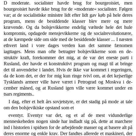
D moderate. socialister havde brug for bourgeoisiet, men
bourgeoisiet havde ikke brug for de »moderate« socialister. Følgen
var; at de socialistiske ministre lidt efter lidt gav køb på hele deres
program, mens de be­siddende klasser blev mere og mere
krævende. Og da bolsjevikkerne endelig væltede hele det hule
kompromis, opdagede mensjevikkerne og de socialrevo­lutionære,
at de kæmpede side om side med de besid­dende klasser ... I næsten
ethvert land i vore dages verden kan det samme fænomen
iagttages. Mens man ofte betragter bolsjevikkerne som en de­
struktiv kraft, forekommer det mig, at de var det eneste parti i
Rusland, der havde et konstruktivt program og magt til at bringe
det til anvendelse i landet. Hvis de ikke var kommet i regeringen,
da de kom det, er der for mig kun ringe tvivl om, at det kejserlige
Tysklands armeer ville have været i Petrograd og Moskva i de­
cember måned, og at Rusland igen ville være kommet under en
tsars regiments..
I dag, efter et helt års sovjetstyre, er det stadig på mode at tale
om den bolsjevikiske opstand som et
eventyr. Eventyr var det, og et af de mest vidunder­lige
menneskeheden nogen sinde har indladt sig på, dette at marchere
ind i historien i spidsen for de arbejdende masser og at basere alt på
deres enorme og enkle krav. Der fandtes allerede et maskineri, der