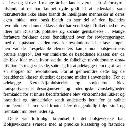
at læse og skrive. I mange år har landet været i en så forstyrret
tilstand, at de har kunnet nyde godt af at leder­skab, som
rekrutteredes ikke alene blandt de intelligente mennesker af deres
egen midte, men også blandt en stor del af den ligeledes
revolutionære dannede klasse, der har vendt sig til folket med deres
ideer om Ruslands politiske og sociale genskabelse.. . Mange
forfattere forklarer deres fjendtlighed over for sovjetregeringen
med den påstand, at den russiske revolutions sidste fase simpelt
hen var de ”respektable elementers kamp mod bolsjevismens
brutale angreb”. Det var imidlertid de besiddende klasser, der, da
de blev klar over, hvor stærkt de folkelige revolutionære orga­
nisationers magt voksede, satte sig for at ødelægge dem og at sætte
en stopper for revolutionen. For at gennem­føre dette tog de
besiddende klasser slutteligt desperate midler i anvendelse. For at
ødelægge Kerenskij-ministeriet og sovjetterne blev
transportvæsenet desorganiseret og indenrigske vanskeligheder
fremkaldt; for at knuse bedriftsrådene blev virksomheder lukket og
brændsel og råmaterialer sendt andetsteds hen; for at splitte
komiteerne i hæren ved fronten blev der genindført dødsstraf og
fremkaldt militære nederlag.
Dette var fortrinligt brændsel til det bolsjevikiske bal.
Bolsjevikkerne svarede med at prædike klassekrig og fastholde