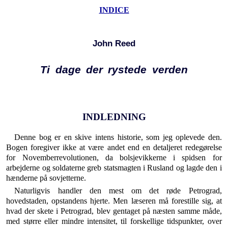
INDICE
John Reed
Ti dage der rystede verden
INDLEDNING
Denne bog er en skive intens historie, som jeg op­levede den.
Bogen foregiver ikke at være andet end en detaljeret redegørelse
for Novemberrevolutionen, da bolsjevikkerne i spidsen for
arbejderne og soldaterne greb statsmagten i Rusland og lagde den i
hænderne på sovjetterne.
Naturligvis handler den mest om det røde Petro­grad,
hovedstaden, opstandens hjerte. Men læseren må forestille sig, at
hvad der skete i Petrograd, blev gen­taget på næsten samme måde,
med større eller mindre intensitet, til forskellige tidspunkter, over