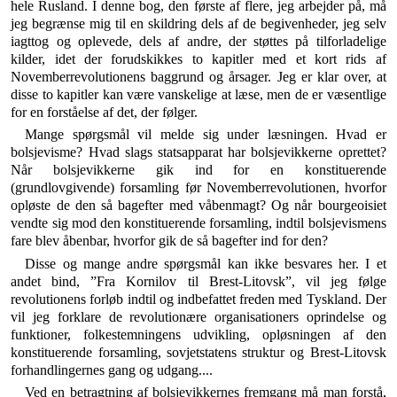
hele Rusland. I denne bog, den første af flere, jeg arbejder på, må
jeg begrænse mig til en skildring dels af de begiven­heder, jeg selv
iagttog og oplevede, dels af andre, der støttes på tilforladelige
kilder, idet der forudskikkes to kapitler med et kort rids af
Novemberrevolutionens baggrund og årsager. Jeg er klar over, at
disse to ka­pitler kan være vanskelige at læse, men de er væsent­lige
for en forståelse af det, der følger.
Mange spørgsmål vil melde sig under læsningen. Hvad er
bolsjevisme? Hvad slags statsapparat har bol­sjevikkerne oprettet?
Når bolsjevikkerne gik ind for en konstituerende
(grundlovgivende) forsamling før No­vemberrevolutionen, hvorfor
opløste de den så bagefter med våbenmagt? Og når bourgeoisiet
vendte sig mod den konstituerende forsamling, indtil bolsjevismens
fare blev åbenbar, hvorfor gik de så bagefter ind for den?
Disse og mange andre spørgsmål kan ikke besvares her. I et
andet bind, ”Fra Kornilov til Brest-Litovsk”, vil jeg følge
revolutionens forløb indtil og indbefattet freden med Tyskland. Der
vil jeg forklare de revolutionære organisationers oprindelse og
funktioner, folke­stemningens udvikling, opløsningen af den
konstituerende forsamling, sovjetstatens struktur og Brest-Litovsk
forhandlingernes gang og udgang....
Ved en betragtning af bolsjevikkernes fremgang må man forstå,