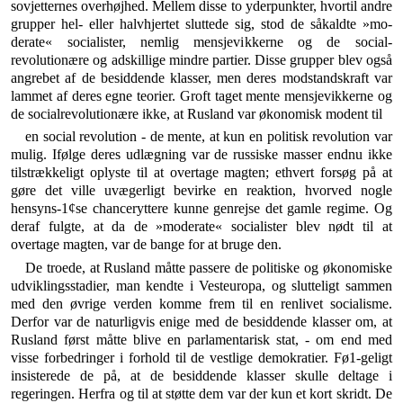
sovjetternes overhøjhed. Mellem disse to yderpunkter, hvortil andre
grupper hel- eller halvhjertet sluttede sig, stod de såkaldte »mo­
derate« socialister, nemlig mensjevikkerne og de social­
revolutionære og adskillige mindre partier. Disse grup­per blev også
angrebet af de besiddende klasser, men deres modstandskraft var
lammet af deres egne teorier. Groft taget mente mensjevikkerne og
de socialrevo­lutionære ikke, at Rusland var økonomisk modent til
en social revolution - de mente, at kun en politisk revolution var
mulig. Ifølge deres udlægning var de russiske masser endnu ikke
tilstrækkeligt oplyste til at overtage magten; ethvert forsøg på at
gøre det ville uvægerligt bevirke en reaktion, hvorved nogle
hensyns-1¢se chanceryttere kunne genrejse det gamle regime. Og
deraf fulgte, at da de »moderate« socialister blev nødt til at
overtage magten, var de bange for at bruge den.
De troede, at Rusland måtte passere de politiske og økonomiske
udviklingsstadier, man kendte i Vesteuropa, og slutteligt sammen
med den øvrige verden komme frem til en renlivet socialisme.
Derfor var de naturligvis enige med de besiddende klasser om, at
Rusland først måtte blive en parlamentarisk stat, - om end med
visse forbedringer i forhold til de vestlige demokratier. Fø1-geligt
insisterede de på, at de besiddende klasser skulle deltage i
regeringen. Herfra og til at støtte dem var der kun et kort skridt. De