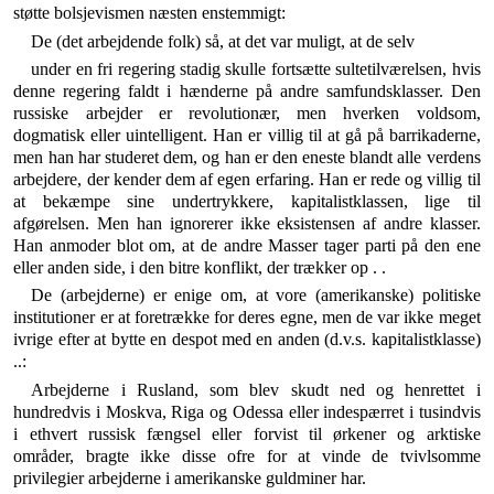
støtte bolsje­vismen næsten enstemmigt:
De (det arbejdende folk) så, at det var muligt, at de selv
under en fri regering stadig skulle fortsætte sultetilværelsen, hvis
denne regering faldt i hænderne på andre samfunds­klasser. Den
russiske arbejder er revolutionær, men hverken vold­som,
dogmatisk eller uintelligent. Han er villig til at gå på barrikaderne,
men han har studeret dem, og han er den eneste blandt alle verdens
arbejdere, der kender dem af egen erfa­ring. Han er rede og villig til
at bekæmpe sine undertrykkere, kapitalistklassen, lige til
afgørelsen. Men han ignorerer ikke eksistensen af andre klasser.
Han anmoder blot om, at de andre Masser tager parti på den ene
eller anden side, i den bitre konflikt, der trækker op . .
De (arbejderne) er enige om, at vore (amerikanske) politiske
institutioner er at foretrække for deres egne, men de var ikke meget
ivrige efter at bytte en despot med en anden (d.v.s. kapitalistklasse)
..:
Arbejderne i Rusland, som blev skudt ned og henrettet i
hundredvis i Moskva, Riga og Odessa eller indespærret i tusindvis
i ethvert russisk fængsel eller forvist til ørkener og arktiske
områder, bragte ikke disse ofre for at vinde de tvivl­somme
privilegier arbejderne i amerikanske guldminer har.