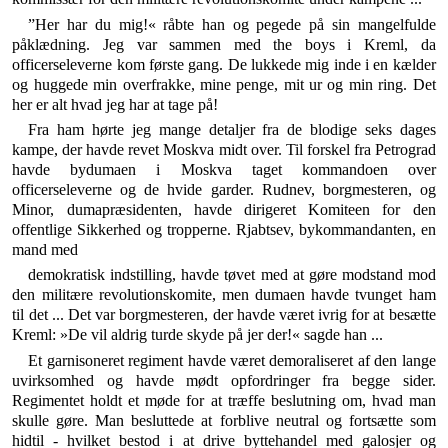
”Her har du mig!« råbte han og pegede på sin man­gelfulde
påklædning. Jeg var sammen med the boys i Kreml, da
officerseleverne kom første gang. De lukkede mig inde i en kælder
og huggede min overfrakke, mine penge, mit ur og min ring. Det
her er alt hvad jeg har at tage på!
Fra ham hørte jeg mange detaljer fra de blodige seks dages
kampe, der havde revet Moskva midt over. Til forskel fra Petrograd
havde bydumaen i Moskva taget kommandoen over
officerseleverne og de hvide garder. Rudnev, borgmesteren, og
Minor, dumapræsidenten, havde dirigeret Komiteen for den
offentlige Sikkerhed og tropperne. Rjabtsev, bykommandanten, en
mand med
demokratisk indstilling, havde tøvet med at gøre modstand mod
den militære revolutionskomite, men dumaen havde tvunget ham
til det ... Det var borgmesteren, der havde været ivrig for at besætte
Kreml: »De vil aldrig turde skyde på jer der!« sagde han ...
Et garnisoneret regiment havde været demoraliseret af den lange
uvirksomhed og havde mødt opfordringer fra begge sider.
Regimentet holdt et møde for at træffe beslutning om, hvad man
skulle gøre. Man besluttede at forblive neutral og fortsætte som
hidtil - hvilket bestod i at drive byttehandel med galosjer og