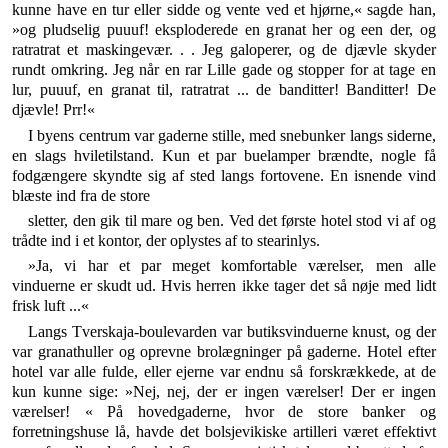
kunne have en tur eller sidde og vente ved et hjørne,« sagde han,
»og pludselig puuuf! eksploderede en granat her og een der, og
ratratrat et maskingevær. . . Jeg galoperer, og de djævle skyder
rundt omkring. Jeg når en rar Lille gade og stopper for at tage en
lur, puuuf, en granat til, ratratrat ... de banditter! Banditter! De
djævle! Prr!«
I byens centrum var gaderne stille, med snebunker langs siderne,
en slags hviletilstand. Kun et par bue­lamper brændte, nogle få
fodgængere skyndte sig af sted langs fortovene. En isnende vind
blæste ind fra de store
sletter, den gik til mare og ben. Ved det første hotel stod vi af og
trådte ind i et kontor, der oplystes af to stearinlys.
»Ja, vi har et par meget komfortable værelser, men alle
vinduerne er skudt ud. Hvis herren ikke tager det så nøje med lidt
frisk luft ...«
Langs Tverskaja-boulevarden var butiksvinduerne knust, og der
var granathuller og oprevne brolægninger på gaderne. Hotel efter
hotel var alle fulde, eller ejerne var endnu så forskrækkede, at de
kun kunne sige: »Nej, nej, der er ingen værelser! Der er ingen
værelser! « På hovedgaderne, hvor de store banker og
forretningshuse lå, havde det bolsjevikiske artilleri været effektivt