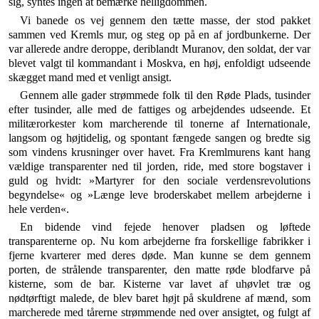
sig, syntes ingen at bemærke helligdommen.
Vi banede os vej gennem den tætte masse, der stod pakket
sammen ved Kremls mur, og steg op på en af jordbunkerne. Der
var allerede andre deroppe, der­iblandt Muranov, den soldat, der var
blevet valgt til kom­mandant i Moskva, en høj, enfoldigt udseende
skægget mand med et venligt ansigt.
Gennem alle gader strømmede folk til den Røde Plads, tusinder
efter tusinder, alle med de fattiges og arbej­dendes udseende. Et
militærorkester kom marcherende til tonerne af Internationale,
langsom og højtidelig, og spontant fængede sangen og bredte sig
som vindens krusninger over havet. Fra Kremlmurens kant hang
vældige transparenter ned til jorden, ride, med store bogstaver i
guld og hvidt: »Martyrer for den sociale verdensrevolutions
begyndelse« og »Længe leve broder­skabet mellem arbejderne i
hele verden«.
En bidende vind fejede henover pladsen og løftede
transparenterne op. Nu kom arbejderne fra forskellige fabrikker i
fjerne kvarterer med deres døde. Man kunne se dem gennem
porten, de strålende transparenter, den matte røde blodfarve på
kisterne, som de bar. Kisterne var lavet af uhøvlet træ og
nødtørftigt malede, de blev baret højt på skuldrene af mænd, som
marcherede med tårerne strømmende ned over ansigtet, og fulgt af