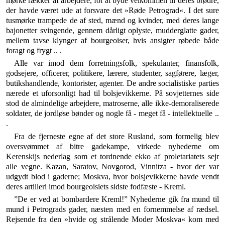
mørke rækker af ar­bejdere, for at byde velkommen til deres brødre,
der havde været ude at forsvare det »Røde Petrograd«. I det sure
tusmørke trampede de af sted, mænd og kvinder, med deres lange
bajonetter svingende, gennem dårligt oplyste, mudderglatte gader,
mellem tavse klynger af bourgeoiser, hvis ansigter røbede både
foragt og frygt .. .
Alle var imod dem forretningsfolk, spekulanter, fi­nansfolk,
godsejere, officerer, politikere, lærere, stu­denter, sagførere, læger,
butikshandlende, kontorister, agenter. De andre socialistiske parties
nærede et uforsonligt had til bolsjevikkerne. På sovjetternes side
stod de almindelige arbejdere, matroserne, alle ikke-demo­raliserede
soldater, de jordløse bønder og nogle få - meget få - intellektuelle ..
.
Fra de fjerneste egne af det store Rusland, som for­melig blev
oversvømmet af bitre gadekampe, virkede nyhederne om
Kerenskijs nederlag som et tordnende ekko af proletariatets sejr
alle vegne. Kazan, Saratov, Novgorod, Vinnitza - hvor der var
udgydt blod i gader­ne; Moskva, hvor bolsjevikkerne havde vendt
deres ar­tilleri imod bourgeoisiets sidste fodfæste - Kreml.
”De er ved at bombardere Kreml!” Nyhederne gik fra mund til
mund i Petrograds gader, næsten med en for­nemmelse af rædsel.
Rejsende fra den »hvide og strå­lende Moder Moskva« kom med