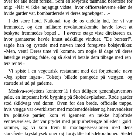
over for alle uden forskel. Som en sovjetisk talsmand berettede for
mig: »Når vi ikke nøjagtigt vidste, hvor offi­cerseleverne eller de
hvide garder var, bombarderede vi deres tegnebøger ...«
I det store hotel National, tog de os endelig ind, for vi var
fremmede, og den militære revolutionskomite havde lovet at
beskytte fremmedes bopæl ... I øverste etage viste direktøren os,
hvor granaterne havde knust adskil­lige vinduer. ”De børster!”,
sagde han og rystede med næven imod foregivne bolsjevikker.
»Men, vent! Deres time vil komme, om nogle få dage vil deres
latterlige regering falde, og så skal vi betale dem tilbage med ren­
ters rente!«
Vi spiste i en vegetarisk restaurant med det forjæt­tende navn
»Jeg spiser ingen«, Tolstojs billede prangede på væggen, og
startede så ud på gaderne.
Moskva-sovjettens kontorer lå i den tidligere general­guvernørs
palæ, en imposant hvid bygning på Skobelev­pladsen. Røde garder
stod skildvagt ved døren. Oven for den brede, officielle trappe,
hvis vægge var overklistret med mødemeddelelser og henvendelser
fra politiske partier, kom vi igennem en række højloftede
venteværel­ser, der var prydet med purpurbefængte billeder i guld­
rammer, og vi kom frem til modtagelsessalonen med dens
storslåede krystallysekroner og forgyldte loftsdekorationer. Stedet