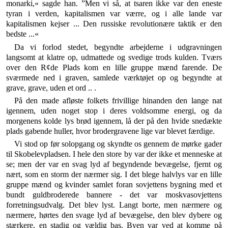
monarki,« sagde han. ”Men vi så, at tsaren ikke var den eneste
tyran i verden, kapitalismen var værre, og i alle lande var
kapitalismen kejser ... Den russiske revolutionære taktik er den
bedste ...«
Da vi forlod stedet, begyndte arbejderne i udgravnin­gen
langsomt at klatre op, udmattede og svedige trods kulden. Tværs
over den R¢de Plads kom en lille gruppe mænd farende. De
sværmede ned i graven, samlede værktøjet op og begyndte at
grave, grave, uden et ord .. .
På den made afløste folkets frivillige hinanden den lange nat
igennem, uden noget stop i deres voldsomme energi, og da
morgenens kolde lys brød igennem, lå der på den hvide snedækte
plads gabende huller, hvor bro­dergravene lige var blevet færdige.
Vi stod op før solopgang og skyndte os gennem de mørke gader
til Skobelevpladsen. I hele den store by var der ikke et menneske at
se; men der var en svag lyd af begyndende bevægelse, fjernt og
nært, som en storm der nærmer sig. I det blege halvlys var en lille
gruppe mænd og kvinder samlet foran sovjettens bygning med et
bundt guldbroderede bannere - det var moskvaso­vjettens
forretningsudvalg. Det blev lyst. Langt borte, men nærmere og
nærmere, hørtes den svage lyd af be­vægelse, den blev dybere og
stærkere, en stadig og væl­dig bas. Byen var ved at komme på