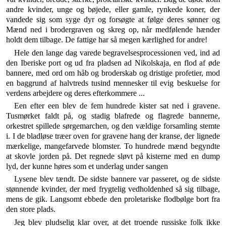
andre kvinder, unge og bøjede, eller gamle, rynkede koner, der
vandede sig som syge dyr og forsøgte at følge deres sønner og
Mænd ned i brodergraven og skreg op, når medfølende hænder
holdt dem tilbage. De fattige har så megen kærlighed for andre!
Hele den lange dag varede begravelsesprocessionen ved, ind ad
den Iberiske port og ud fra pladsen ad Ni­kolskaja, en flod af øde
bannere, med ord om håb og broderskab og dristige profetier, mod
en baggrund af halvtreds tusind mennesker til evig beskuelse for
ver­dens arbejdere og deres efterkommere ...
Een efter een blev de fem hundrede kister sat ned i gravene.
Tusmørket faldt på, og stadig blafrede og flag­rede bannerne,
orkestret spillede sørgemarchen, og den vældige forsamling stemte
i. I de bladløse træer oven for gravene hang der kranse, der lignede
mærkelige, mangefarvede blomster. To hundrede mænd begyndte
at skovle jorden på. Det regnede sløvt på kisterne med en dump
lyd, der kunne høres som et underlag under sangen
Lysene blev tændt. De sidste bannere var passeret, og de sidste
stønnende kvinder, der med frygtelig vedhol­denhed så sig tilbage,
mens de gik. Langsomt ebbede den proletariske flodbølge bort fra
den store plads.
Jeg blev pludselig klar over, at det troende russiske folk ikke