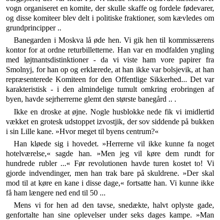
vogn organiseret en komite, der skulle skaffe og fordele føde­varer,
og disse komiteer blev delt i politiske fraktioner, som kævledes om
grundprincipper ..
Banegarden i Moskva lå øde hen. Vi gik hen til kom­missærens
kontor for at ordne returbilletterne. Han var en modfalden yngling
med løjtnantsdistinktioner - da vi viste ham vore papirer fra
Smolnyj, for han op og er­klærede, at han ikke var bolsjevik, at han
repræsente­rede Komiteen for den Offentlige Sikkerhed... Det var
karakteristisk - i den almindelige tumult omkring erobringen af
byen, havde sejrherrerne glemt den stør­ste banegård .. .
Ikke en droske at øjne. Nogle husblokke nede fik vi imidlertid
vækket en grotesk udstoppet izvostjik, der sov siddende på bukken
i sin Lille kane. »Hvor meget til byens centrum?«
Han kløede sig i hovedet. »Herrerne vil ikke kunne fa noget
hotelværelse,« sagde han. »Men jeg vil køre dem rundt for
hundrede rubler ...« Før revolutionen havde turen kostet to! Vi
gjorde indvendinger, men han trak bare på skuldrene. »Der skal
mod til at køre en kane i disse dage,« fortsatte han. Vi kunne ikke
få ham læn­gere ned end til 50 ...
Mens vi for hen ad den tavse, snedækte, halvt oplyste gade,
genfortalte han sine oplevelser under seks dages kampe. »Man