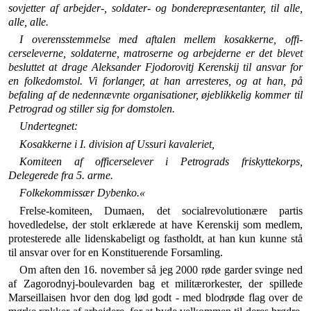
sovjetter af arbejder-, soldater- og bonderepræsentanter, til alle,
alle, alle.
I overensstemmelse med aftalen mellem kosakkerne, offi­
cerseleverne, soldaterne, matroserne og arbejderne er det ble­vet
besluttet at drage Aleksander Fjodorovitj Kerenskij til an­svar for
en folkedomstol. Vi forlanger, at han arresteres, og at han, på
befaling af de nedennævnte organisationer, øjeblikke­lig kommer til
Petrograd og stiller sig for domstolen.
Undertegnet:
Kosakkerne i I. division af Ussuri kavaleriet,
Komiteen af officerselever i Petrograds friskyttekorps,
Delegerede fra 5. arme.
Folkekommissær Dybenko.«
Frelse-komiteen, Dumaen, det socialrevolutionære partis
hovedledelse, der stolt erklærede at have Keren­skij som medlem,
protesterede alle lidenskabeligt og fastholdt, at han kun kunne stå
til ansvar over for en Konstituerende Forsamling.
Om aften den 16. november så jeg 2000 røde garder svinge ned
af Zagorodnyj-boulevarden bag et militær­orkester, der spillede
Marseillaisen hvor den dog lød godt - med blodrøde flag over de