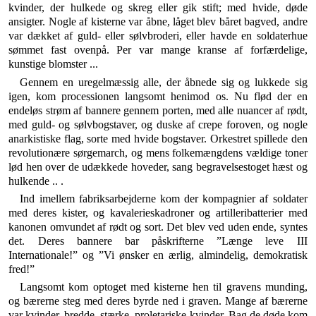
kvin­der, der hulkede og skreg eller gik stift; med hvide, døde
ansigter. Nogle af kisterne var åbne, låget blev båret bagved, andre
var dækket af guld- eller sølvbroderi, el­ler havde en soldaterhue
sømmet fast ovenpå. Per var mange kranse af forfærdelige,
kunstige blomster ...
Gennem en uregelmæssig alle, der åbnede sig og luk­kede sig
igen, kom processionen langsomt henimod os. Nu flød der en
endeløs strøm af bannere gennem porten, med alle nuancer af rødt,
med guld- og sølvbogstaver, og duske af crepe foroven, og nogle
anarkistiske flag, sorte med hvide bogstaver. Orkestret spillede den
revo­lutionære sørgemarch, og mens folkemængdens vældige toner
lød hen over de udækkede hoveder, sang begra­velsestoget hæst og
hulkende .. .
Ind imellem fabriksarbejderne kom der kompagnier af soldater
med deres kister, og kavalerieskadroner og artilleribatterier med
kanonen omvundet af rødt og sort. Det blev ved uden ende, syntes
det. Deres bannere bar påskrifterne ”Længe leve III
Internationale!” og ”Vi ønsker en ærlig, almindelig, demokratisk
fred!”
Langsomt kom optoget med kisterne hen til gravens munding,
og bærerne steg med deres byrde ned i gra­ven. Mange af bærerne
var kvinder, bredde, stærke, pro­letariske kvinder. Bag de døde kom