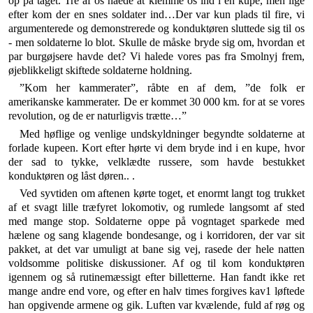
op på taget. Tre af os nåede at klemme os ind i en kupé, men lige
efter kom der en snes soldater ind…Der var kun plads til fire, vi
argumenterede og demonstrerede og konduktøren sluttede sig til os
- men soldaterne lo blot. Skulle de måske bryde sig om, hvordan et
par burgøjsere havde det? Vi halede vores pas fra Smolnyj frem,
øjeblikkeligt skiftede soldaterne holdning.
”Kom her kammerater”, råbte en af dem, ”de folk er
amerikanske kammerater. De er kommet 30 000 km. for at se vores
revolution, og de er naturligvis trætte…”
Med høflige og venlige undskyldninger begyndte soldaterne at
forlade kupeen. Kort efter hørte vi dem bry­de ind i en kupe, hvor
der sad to tykke, velklædte rus­sere, som havde bestukket
konduktøren og låst døren.. .
Ved syvtiden om aftenen kørte toget, et enormt langt tog trukket
af et svagt lille træfyret lokomotiv, og rum­lede langsomt af sted
med mange stop. Soldaterne oppe på vogntaget sparkede med
hælene og sang klagende bondesange, og i korridoren, der var sit
pakket, at det var umuligt at bane sig vej, rasede der hele natten
vold­somme politiske diskussioner. Af og til kom konduktøren
igennem og så rutinemæssigt efter billetterne. Han fandt ikke ret
mange andre end vore, og efter en halv times forgives kav1 løftede
han opgivende armene og gik. Luften var kvælende, fuld af røg og