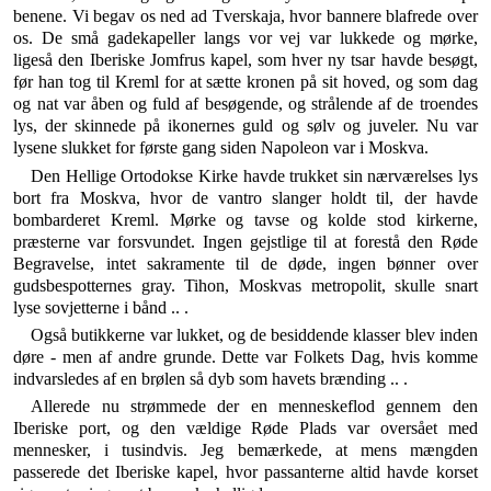
benene. Vi begav os ned ad Tverskaja, hvor bannere blafrede over
os. De små gadekapeller langs vor vej var lukkede og mørke,
ligeså den Iberiske Jomfrus kapel, som hver ny tsar havde besøgt,
før han tog til Kreml for at sætte kronen på sit hoved, og som dag
og nat var åben og fuld af besøgende, og strålende af de troendes
lys, der skinnede på ikonernes guld og sølv og juveler. Nu var
lysene slukket for første gang siden Napoleon var i Moskva.
Den Hellige Ortodokse Kirke havde trukket sin nær­værelses lys
bort fra Moskva, hvor de vantro slanger holdt til, der havde
bombarderet Kreml. Mørke og tavse og kolde stod kirkerne,
præsterne var forsvundet. Ingen gejstlige til at forestå den Røde
Begravelse, intet sakra­mente til de døde, ingen bønner over
gudsbespotternes gray. Tihon, Moskvas metropolit, skulle snart
lyse so­vjetterne i bånd .. .
Også butikkerne var lukket, og de besiddende klasser blev inden
døre - men af andre grunde. Dette var Fol­kets Dag, hvis komme
indvarsledes af en brølen så dyb som havets brænding .. .
Allerede nu strømmede der en menneskeflod gennem den
Iberiske port, og den vældige Røde Plads var over­sået med
mennesker, i tusindvis. Jeg bemærkede, at mens mængden
passerede det Iberiske kapel, hvor pas­santerne altid havde korset