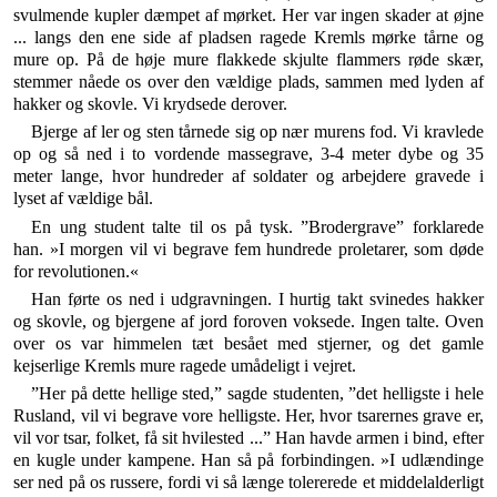
svulmende kupler dæmpet af mørket. Her var ingen skader at øjne
... langs den ene side af pladsen ragede Kremls mørke tårne og
mure op. På de høje mure flakkede skjulte flammers røde skær,
stemmer nåede os over den vældige plads, sammen med lyden af
hakker og skovle. Vi krydsede derover.
Bjerge af ler og sten tårnede sig op nær murens fod. Vi kravlede
op og så ned i to vordende massegrave, 3-4 meter dybe og 35
meter lange, hvor hundreder af solda­ter og arbejdere gravede i
lyset af vældige bål.
En ung student talte til os på tysk. ”Brodergrave” forklarede
han. »I morgen vil vi begrave fem hundrede proletarer, som døde
for revolutionen.«
Han førte os ned i udgravningen. I hurtig takt svinedes hakker
og skovle, og bjergene af jord foroven voksede. Ingen talte. Oven
over os var himmelen tæt besået med stjerner, og det gamle
kejserlige Kremls mure ra­gede umådeligt i vejret.
”Her på dette hellige sted,” sagde studenten, ”det hel­ligste i hele
Rusland, vil vi begrave vore helligste. Her, hvor tsarernes grave er,
vil vor tsar, folket, få sit hvile­sted ...” Han havde armen i bind, efter
en kugle under kampene. Han så på forbindingen. »I udlændinge
ser ned på os russere, fordi vi så længe tolererede et middelal­derligt