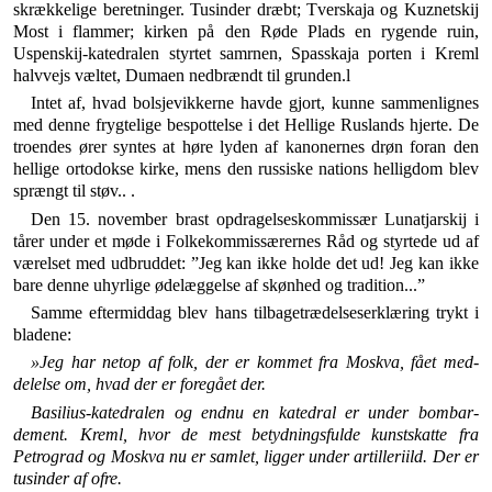
skrækkelige beretnin­ger. Tusinder dræbt; Tverskaja og Kuznetskij
Most i flammer; kirken på den Røde Plads en rygende ruin,
Uspenskij-katedralen styrtet samrnen, Spasskaja porten i Kreml
halvvejs væltet, Dumaen nedbrændt til grun­den.l
Intet af, hvad bolsjevikkerne havde gjort, kunne sam­menlignes
med denne frygtelige bespottelse i det Hellige Ruslands hjerte. De
troendes ører syntes at høre lyden af kanonernes drøn foran den
hellige ortodokse kirke, mens den russiske nations helligdom blev
sprængt til støv.. .
Den 15. november brast opdragelseskommissær Luna­tjarskij i
tårer under et møde i Folkekommissærernes Råd og styrtede ud af
værelset med udbruddet: ”Jeg kan ikke holde det ud! Jeg kan ikke
bare denne uhyrlige ødelæggelse af skønhed og tradition...”
Samme eftermiddag blev hans tilbagetrædelseserklæring trykt i
bladene:
»Jeg har netop af folk, der er kommet fra Moskva, fået med­
delelse om, hvad der er foregået der.
Basilius-katedralen og endnu en katedral er under bombar­
dement. Kreml, hvor de mest betydningsfulde kunstskatte fra
Petrograd og Moskva nu er samlet, ligger under artilleriild. Der er
tusinder af ofre.