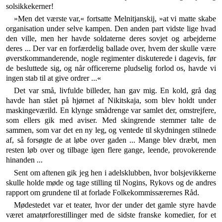
solsikkekerner!
»Men det værste var,« fortsatte Melnitjanskij, »at vi matte skabe
organisation under selve kampen. Den anden part vidste lige hvad
den ville, men her havde sol­daterne deres sovjet og arbejderne
deres ... Der var en forfærdelig ballade over, hvem der skulle være
øverst­kommanderende, nogle regimenter diskuterede i dage­vis, før
de besluttede sig, og når officererne pludselig forlod os, havde vi
ingen stab til at give ordrer ...«
Det var små, livfulde billeder, han gav mig. En kold, grå dag
havde han stået på hjørnet af Nikitskaja, som blev holdt under
maskingeværild. En klynge smådrenge var samlet der, omstrejfere,
som ellers gik med aviser. Med skingrende stemmer talte de
sammen, som var det en ny leg, og ventede til skydningen stilnede
af, så for­søgte de at løbe over gaden ... Mange blev dræbt, men
resten løb over og tilbage igen flere gange, leende, pro­vokerende
hinanden ...
Sent om aftenen gik jeg hen i adelsklubben, hvor bol­sjevikkerne
skulle holde møde og tage stilling til Nogins, Rykovs og de andres
rapport om grundene til at forlade Folkekommissærernes Råd.
Mødestedet var et teater, hvor der under det gamle styre havde
været amatørforestillinger med de sidste franske komedier, for et