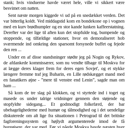
stank; hvis vin­duerne havde været hele, ville vi sikkert være
besvimet om natten.
Sent næste morgen kiggede vi ud på en snedækket verden. Det
var bitterlig koldt. Ved middagstid kom en bondekone op i vognen
med en kurv brødhumpler og en stor kande lunken kaffeerstatning.
Derefter var der lige til aften kun det stopfulde tog, bumpende og
stoppende, og tilfældige stationer, hvor en demoraliseret hob
sværmende ind omkring den sparsomt forsynede buffet og fej­ede
den ren ...
Under en af disse standsninger stødte jeg på Nogin og Rykov,
de afdankede kommissærer, som nu vendte tilbage til Moskva for
at lægge deres klager frem for deres egen Sovjet', og et stykke
længere fremme traf jeg Buharin, en Lille rødskægget mand med
en fanatikers øjne - ”mere til venstre end Lenin”, sagde man om
ham ...
Så kom de tre slag på klokken, og vi styrtede ind i toget og
masede os under talrige vridninger gennem den støjende og
stopfyldte sidegang... Et godmodigt folke­færd, der bar
ubehagelighederne med humør og tålmo­dighed og i det uendelige
diskuterede om alt lige fra si­tuationen i Petrograd til det britiske
fagforeningssystem og højlydt argumenterede imod de få
burgøjsere, der var med. Før vi nåede Moskva havde næsten hver