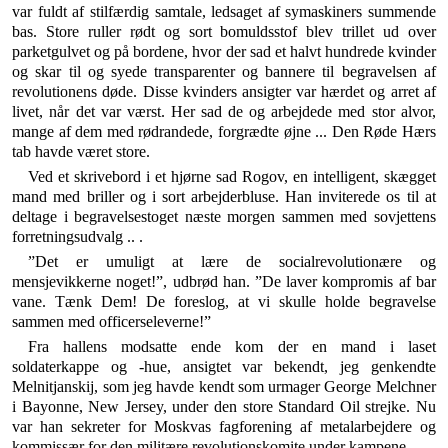
var fuldt af stilfærdig samtale, ledsa­get af symaskiners summende
bas. Store ruller rødt og sort bomuldsstof blev trillet ud over
parketgulvet og på bordene, hvor der sad et halvt hundrede kvinder
og skar til og syede transparenter og bannere til begravel­sen af
revolutionens døde. Disse kvinders ansigter var hærdet og arret af
livet, når det var værst. Her sad de og arbejdede med stor alvor,
mange af dem med rød­randede, forgrædte øjne ... Den Røde Hærs
tab havde været store.
Ved et skrivebord i et hjørne sad Rogov, en intelligent, skægget
mand med briller og i sort arbejderbluse. Han inviterede os til at
deltage i begravelsestoget næste mor­gen sammen med sovjettens
forretningsudvalg .. .
”Det er umuligt at lære de socialrevolutionære og
mensjevikkerne noget!”, udbrød han. ”De laver kompromis af bar
vane. Tænk Dem! De foreslog, at vi skulle holde begravelse
sammen med officerseleverne!”
Fra hallens modsatte ende kom der en mand i laset
soldaterkappe og -hue, ansigtet var bekendt, jeg gen­kendte
Melnitjanskij, som jeg havde kendt som urma­ger George Melchner
i Bayonne, New Jersey, under den store Standard Oil strejke. Nu
var han sekreter for Moskvas fagforening af metalarbejdere og
kommissær for den militære revolutionskomite under kampene ...