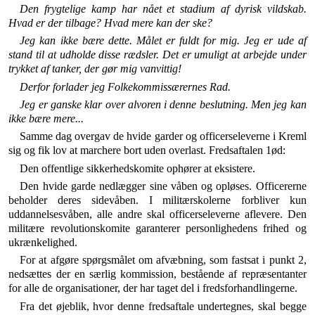
Den frygtelige kamp har nået et stadium af dyrisk vildskab.
Hvad er der tilbage? Hvad mere kan der ske?
Jeg kan ikke bære dette. Målet er fuldt for mig. Jeg er ude af
stand til at udholde disse rædsler. Det er umuligt at arbejde under
trykket af tanker, der gør mig vanvittig!
Derfor forlader jeg Folkekommissærernes Rad.
Jeg er ganske klar over alvoren i denne beslutning. Men jeg kan
ikke bære mere...
Samme dag overgav de hvide garder og officerselever­ne i Kreml
sig og fik lov at marchere bort uden overlast. Fredsaftalen 1ød:
Den offentlige sikkerhedskomite ophører at eksistere.
Den hvide garde nedlægger sine våben og opløses. Office­rerne
beholder deres sidevåben. I militærskolerne forbliver kun
uddannelsesvåben, alle andre skal officerseleverne afleve­re. Den
militære revolutionskomite garanterer personlighedens frihed og
ukrænkelighed.
For at afgøre spørgsmålet om afvæbning, som fastsat i punkt 2,
nedsættes der en særlig kommission, bestående af re­præsentanter
for alle de organisationer, der har taget del i fredsforhandlingerne.
Fra det øjeblik, hvor denne fredsaftale undertegnes, skal begge