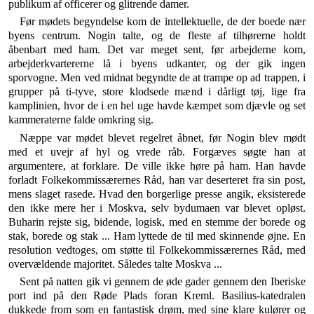
publikum af officerer og glitrende damer.
Før mødets begyndelse kom de intellektuelle, de der boede nær
byens centrum. Nogin talte, og de fleste af tilhørerne holdt
åbenbart med ham. Det var meget sent, før arbejderne kom,
arbejderkvartererne lå i byens ud­kanter, og der gik ingen
sporvogne. Men ved midnat be­gyndte de at trampe op ad trappen, i
grupper på ti-tyve, store klodsede mænd i dårligt tøj, lige fra
kamplinien, hvor de i en hel uge havde kæmpet som djævle og set
kammeraterne falde omkring sig.
Næppe var mødet blevet regelret åbnet, før Nogin blev mødt
med et uvejr af hyl og vrede råb. Forgæves søgte han at
argumentere, at forklare. De ville ikke høre på ham. Han havde
forladt Folkekommissærernes Råd, han var deserteret fra sin post,
mens slaget rasede. Hvad den borgerlige presse angik, eksisterede
den ikke mere her i Moskva, selv bydumaen var blevet opløst.
Buha­rin rejste sig, bidende, logisk, med en stemme der bo­rede og
stak, borede og stak ... Ham lyttede de til med skinnende øjne. En
resolution vedtoges, om støtte til Folkekommissærernes Råd, med
overvældende majori­tet. Således talte Moskva ...
Sent på natten gik vi gennem de øde gader gennem den Iberiske
port ind på den Røde Plads foran Kreml. Basilius-katedralen
dukkede from som en fantastisk drøm, med sine klare kulører og