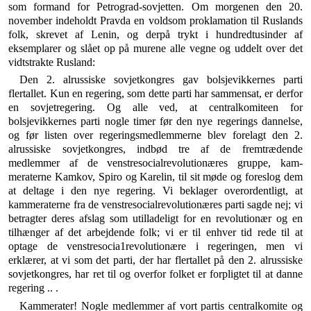
som formand for Petrograd-sovjetten. Om morgenen den 20.
novem­ber indeholdt Pravda en voldsom proklamation til Rus­lands
folk, skrevet af Lenin, og derpå trykt i hundred­tusinder af
eksemplarer og slået op på murene alle veg­ne og uddelt over det
vidtstrakte Rusland:
Den 2. alrussiske sovjetkongres gav bolsjevikkernes parti
flertallet. Kun en regering, som dette parti har sammensat, er derfor
en sovjetregering. Og alle ved, at centralkomiteen for
bolsjevikkernes parti nogle timer før den nye regerings dan­nelse,
og før listen over regeringsmedlemmerne blev forelagt den 2.
alrussiske sovjetkongres, indbød tre af de fremtræden­de
medlemmer af de venstresocialrevolutionæres gruppe, kam­
meraterne Kamkov, Spiro og Karelin, til sit møde og foreslog dem
at deltage i den nye regering. Vi beklager overordentligt, at
kammeraterne fra de venstresocialrevolutionæres parti sagde nej; vi
betragter deres afslag som utilladeligt for en revolutionær og en
tilhænger af det arbejdende folk; vi er til enhver tid rede til at
optage de venstresocia1revolutionære i re­geringen, men vi
erklærer, at vi som det parti, der har fler­tallet på den 2. alrussiske
sovjetkongres, har ret til og overfor folket er forpligtet til at danne
regering .. .
Kammerater! Nogle medlemmer af vort partis centralkomite og