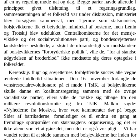
af en ny regering møde nat og dag. Begge parter havde allerede i
princippet givet tilslutning til et regeringsgrundlag,
sammensætningen af et folkeråd var under diskussion, ministeriet
blev forsøgsvis sammen­sat, med Tjernov som statsminister,
bolsjevikkerne fik et betydeligt mindretal af posterne, men Lenin
og Trot­skij blev udelukket. Centralkomiteerne for det mensje­
vikiske og det socialrevolutionære parti, og bondesovjet­ternes
landsledelse besluttede, at skønt de uforanderligt var modstandere
af bolsjevikkernes ”forbryderiske politik”, ville de, ”for at standse
udgydelsen af broderblod” ikke modsætte sig deres optagelse i
folkerådet.
Kerenskijs flugt og sovjetternes forbløffende succes alle vegne
ændrede imidlertid situationen. Den 16. no­vember forlangte de
venstresocialrevolutionære på et møde i TsIK, at bolsjevikkerne
skulle danne en koalitions­regering sammen med de øvrige
socialistiske partier, ellers ville de trække sig tilbage fra den
militære revo­lutionskomite og fra TsIK. Malkin sagde:
»Nyhederne fra Moskva, hvor vore kammerater dør på begge
Sider af barrikaderne, foranlediger os til endnu en gang at
fremdrage spørgsmålet om statsmagtens organisering, og det er
ikke alene vor ret at gøre det, men det er også vor pligt ... Vi har
vundet retten til at sidde sammen med bolsjevikkerne her inden for