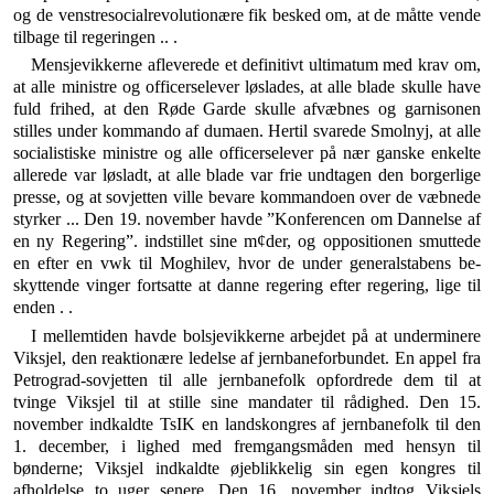
og de venstresocial­revolutionære fik besked om, at de måtte vende
tilbage til regeringen .. .
Mensjevikkerne afleverede et definitivt ultimatum med krav om,
at alle ministre og officerselever løslades, at alle blade skulle have
fuld frihed, at den Røde Garde skulle afvæbnes og garnisonen
stilles under kommando af dumaen. Hertil svarede Smolnyj, at alle
socialistiske ministre og alle officerselever på nær ganske enkelte
allerede var løsladt, at alle blade var frie undtagen den borgerlige
presse, og at sovjetten ville bevare komman­doen over de væbnede
styrker ... Den 19. november havde ”Konferencen om Dannelse af
en ny Regering”. indstillet sine m¢der, og oppositionen smuttede
en efter en vwk til Moghilev, hvor de under generalstabens be­
skyttende vinger fortsatte at danne regering efter rege­ring, lige til
enden . .
I mellemtiden havde bolsjevikkerne arbejdet på at underminere
Viksjel, den reaktionære ledelse af jern­baneforbundet. En appel fra
Petrograd-sovjetten til alle jernbanefolk opfordrede dem til at
tvinge Viksjel til at stille sine mandater til rådighed. Den 15.
november ind­kaldte TsIK en landskongres af jernbanefolk til den
1. december, i lighed med fremgangsmåden med hensyn til
bønderne; Viksjel indkaldte øjeblikkelig sin egen kon­gres til
afholdelse to uger senere. Den 16. november ind­tog Viksjels