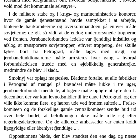
vold mod det kommunale selvstyre«.
I de militære stabe og i krigs- og marineministeriets kontorer,
hvor de gamle tjenestemænd havde samtyk­ket i at arbejde,
blokerede hærkomiteerne og overkommandoen på enhver måde
sovjetterne; de gik så vidt, at de endog underforsynede tropperne
ved fronten. Jernbaneforbundets ledelse var fjendtligt indstillet og
afslog at transportere sovjettropper, ethvert troppetog, der skulle
køres bort fra Petrograd, måtte tages med magt, og
jernbanefunktionærerne måtte arresteres hver gang - hvorpå
forbundsledelsen truede med en øjeblikkelig generalstrejke,
medmindre de blev 1¢s­ladt...
Smolnyj var oplagt magtesløs. Bladene fortalte, at alle fabrikker
i Petrograd af mangel på brændsel måtte lukke i tre uger,
jernbaneforbundet meddelte, at toge­ne matte ophøre at køre den 1.
december, der var kun levnedsmidler til tre dage i Petrograd, og der
ville ikke komme flere, og hæren ude ved fronten sultede... Frelse-
komiteen og de forskellige gamle centralkomi­teer sendte bud ud
over hele landet, at befolkningen ikke måtte rette sig efter
regeringsdekreterne. Og de allierede ambassader var enten koldt
ligegyldige eller åbenlyst fjendtlige .. .
Oppositionens blade, der blev standset den ene dag og næste