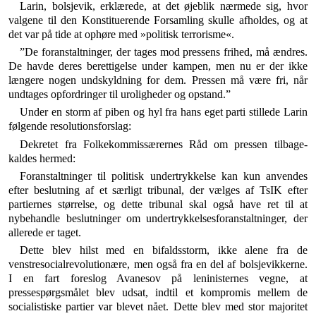
Larin, bolsjevik, erklærede, at det øjeblik nærmede sig, hvor
valgene til den Konstituerende Forsamling skulle afholdes, og at
det var på tide at ophøre med »politisk terrorisme«.
”De foranstaltninger, der tages mod pressens frihed, må ændres.
De havde deres berettigelse under kampen, men nu er der ikke
længere nogen undskyldning for dem. Pressen må være fri, når
undtages opfordringer til uroligheder og opstand.”
Under en storm af piben og hyl fra hans eget parti stillede Larin
følgende resolutionsforslag:
Dekretet fra Folkekommissærernes Råd om pressen tilbage­
kaldes hermed:
Foranstaltninger til politisk undertrykkelse kan kun anven­des
efter beslutning af et særligt tribunal, der vælges af TsIK efter
partiernes størrelse, og dette tribunal skal også have ret til at
nybehandle beslutninger om undertrykkelsesforanstalt­ninger, der
allerede er taget.
Dette blev hilst med en bifaldsstorm, ikke alene fra de
venstresocialrevolutionære, men også fra en del af bolsjevikkerne.
I en fart foreslog Avanesov på lenin­isternes vegne, at
pressespørgsmålet blev udsat, indtil et kompromis mellem de
socialistiske partier var blevet nået. Dette blev med stor majoritet