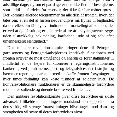
adskillige dage, og om et par dage er der ikke flere af beskøj­terne,
som indtil nu fordeles fra reserver, der ikke før har måttet røres...
Der kommer allerede telegrammer fra alle dele af fronten, hvori der
tales om, at en del af hæren nød­vendigvis må flyttes til baglandet,
da der ellers om få dage vil indtræde en masseflugt af soldater, der
er ved at dø af sult og er udtærede af tre år i skyttegravene, syge,
uden tilstræk­kelig beklædning, barfodede, ude af sig selv efter
umenneske­lig elendighed.”
Den militære revolutionskomite bringer dette til Petrograd­
garnisonens og Petrograd-arbejdernes kendskab. Situationen ved
fronten kræver de most omgående og energiske foranstalt­ninger ...
Imidlertid er de højere funktionærer i regerings­institutionerne,
bankerne, ved jernbanerne, post- og telegraf­vicesenet i strejke og
hæmmer regeringens arbejde med at skaf­fe fronten forsyninger ...
hver times forhaling kan koste tu­sinder af soldater livet. De
kontrarevolutionære funktionærer er de skammeligste forbrydere
mod deres sultende og døende brødre ved fronten .. .
Den militære revolutionskomite giver disse forbrydere en sidste
advarsel. I tilfælde af den ringeste modstand eller opposition fra
deres side, vil strenge foranstaltninger blive taget imod dam, og
strengheden vil svare til deres forbrydelses al­vor...