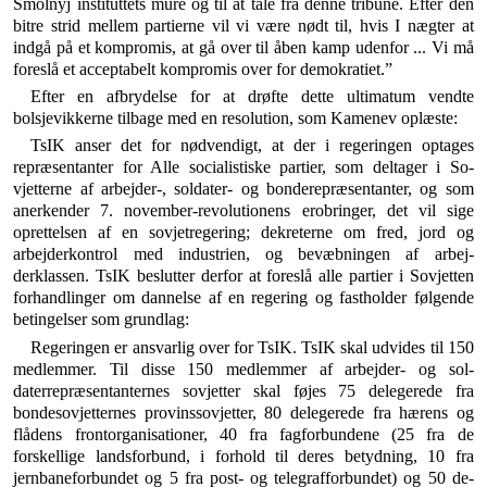
Smolnyj instituttets mure og til at tale fra denne tribune. Efter den
bitre strid mellem partierne vil vi være nødt til, hvis I næg­ter at
indgå på et kompromis, at gå over til åben kamp udenfor ... Vi må
foreslå et acceptabelt kompromis over for demokratiet.”
Efter en afbrydelse for at drøfte dette ultimatum vendte
bolsjevikkerne tilbage med en resolution, som Kamenev oplæste:
TsIK anser det for nødvendigt, at der i regeringen optages
repræsentanter for Alle socialistiske partier, som deltager i So­
vjetterne af arbejder-, soldater- og bonderepræsentanter, og som
anerkender 7. november-revolutionens erobringer, det vil sige
oprettelsen af en sovjetregering; dekreterne om fred, jord og
arbejderkontrol med industrien, og bevæbningen af arbej­
derklassen. TsIK beslutter derfor at foreslå alle partier i So­vjetten
forhandlinger om dannelse af en regering og fastholder følgende
betingelser som grundlag:
Regeringen er ansvarlig over for TsIK. TsIK skal udvides til 150
medlemmer. Til disse 150 medlemmer af arbejder- og sol­
daterrepræsentanternes sovjetter skal føjes 75 delegerede fra
bondesovjetternes provinssovjetter, 80 delegerede fra hærens og
flådens frontorganisationer, 40 fra fagforbundene (25 fra de
forskellige landsforbund, i forhold til deres betydning, 10 fra
jernbaneforbundet og 5 fra post- og telegrafforbundet) og 50 de­