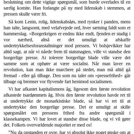
beslutning om dette vigtige spørgsmål, som burde overlades til en
særlig komite. Han forlangte på ny med lidenskab i stemmen, at
pressen skulle være fri.
Så kom Lenin, rolig, lidenskabsløs, med rynker i panden, mens
han talte, langsomt, med velafvejede ord, hver sætning faldt som et
hammerslag. »Borgerkrigen er endnu ikke endt, fjenden er stadig i
vor nærhed, alt­så er det umuligt at afskaffe
undertrykkelsesforanstalt­ninger mod pressen. Vi bolsjevikker har
altid sagt, at når vi nåede frem til statsmagten, ville vi standse den
borgerlige presse. At tolerere borgerlige blade ville være det
samme som at ophøre at være socialist. Når man la­ver en
revolution, kan man ikke marchere på stedet, man må altid gå
fremad - eller gå tilbage. Den som nu taler om »pressefrihed« går
tilbage og bremser vor fly­vende fart henimod socialismen.
Vi har afkastet kapitalismens åg, ligesom den første revolution
afkastede tsardømmets åg. Hvis den første revolution havde ret til
at undertrykke de monarkisti­ske blade, så har vi ret til at
undertrykke den borger­lige presse. Det er umuligt at skille
spørgsmålet om pres­sens frihed fra andre spørgsmål i
klassekampen. Vi har lovet at standse disse blade, og vi vil gøre
det. Folkets overvældende majoritet er med os!
”Nu da opstanden er ovre, har vi absolut ikke noget ønske om at