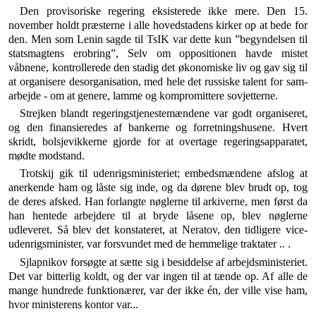
Den provisoriske regering eksisterede ikke mere. Den 15.
november holdt præsterne i alle hovedstadens kirker op at bede for
den. Men som Lenin sagde til TsIK var dette kun ”begyndelsen til
statsmagtens erobring”, Selv om oppositionen havde mistet
våbnene, kontrollerede den stadig det økonomiske liv og gav sig til
at organisere desorganisation, med hele det russiske talent for sam­
arbejde - om at genere, lamme og kompromittere so­vjetterne.
Strejken blandt regeringstjenestemændene var godt organiseret,
og den finansieredes af bankerne og forret­ningshusene. Hvert
skridt, bolsjevikkerne gjorde for at overtage regeringsapparatet,
mødte modstand.
Trotskij gik til udenrigsministeriet; embedsmændene afslog at
anerkende ham og låste sig inde, og da dørene blev brudt op, tog
de deres afsked. Han forlangte nøglerne til arkiverne, men først da
han hentede arbejdere til at bryde låsene op, blev nøglerne
udleveret. Så blev det konstateret, at Neratov, den tidligere vice-
udenrigs­minister, var forsvundet med de hemmelige traktater .. .
Sjlapnikov forsøgte at sætte sig i besiddelse af arbejds­ministeriet.
Det var bitterlig koldt, og der var ingen til at tænde op. Af alle de
mange hundrede funktionærer, var der ikke én, der ville vise ham,
hvor ministerens kontor var...