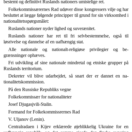
bestemt og definitivt Ruslands nationers umistelige ret.
Folkekommissærernes Rad udøver disse kongressers vilje og har
besluttet at lægge følgende principper til grund for sin virksomhed i
nationalitetsspørgsmålet:
Ruslands nationer nyder lighed og suverænitet.
Ruslands nationer har ret til fri selvbestemmelse, også til
løsrivelse og dannelse af en uafhængig stat.
Alle nationale og nationalt-religiøse privilegier og be­
grænsninger ophæves.
Fri udvikling af sine nationale mindretal og etniske grup­per på
Ruslands territorium.
Dekreter vil blive udarbejdet, så snart der er dannet en na­
tionalitetskommission.
På den Russiske Republiks vegne
Folkekommissær for nationaliteter
Josef Djugasjvili-Stalin.
Formand for Folkekommissrernes Rad
V. Uljanov (Lenin).
Centralradaen i Kijev erklærede øjeblikkelig Ukraine for en