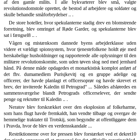
af den gamle milits. I alle bykvar­terer blev små, valgte
revolutionsdomstole oprettet, de bestod af arbejdere og soldater og
skulle behandle små­forbrydelser .. .
De store hoteller, hvor spekulanterne stadig drev en blomstrende
forretning, blev omringet af Røde Garder, og spekulanterne blev
sat i fængsel8 .. .
Vågen og mistænksom dannede byens arbejderklasse uden
videre et vældigt spionsystem, hvor tjenestefol­kene holdt øje med
herskabelige husholdninger og rap­porterede alle oplysninger til den
militære revolutions­komite, som uden tøven slog ned med jernhard
hånd. På denne måde opdagedes et monarkistisk komplot an­ført af
det fhv. dumamedlem Purisjkevitj og en gruppe adelige og
officerer, der havde planlagt et officersoprør og havde skrevet et
brev, der inviterede Kaledin til Pe­trograd° ... Således afsløredes en
sammensværgelse blandt Petrograds officerselever, der sendte
penge og rekrutter til Kaledin .. .
Neratov blev forskrækket over den eksplosion af fol­keharme,
som hans flugt havde fremkaldt, han vendte tilbage og overgav de
hemmelige traktater til Trotskij, som begyndte at offentliggøre dem
i Pravda, hvor de blev en verdensskandale ...
Restriktionerne over for pressen blev forstærket ved et dekret10