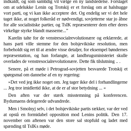
indkaldt, og som samtidig vil vælge en ny landsledelse. Forslaget
om at udelukke Lenin og Trotskij er et forslag om at halshugge
vort parti, og vi kan ikke acceptere det. Og endelig ser vi det hele
taget ikke, at noget folkeråd er nødvendigt, sovjetterne star jo åbne
for alle socialistiske partier, og TsIK repræsen­terer dem efter deres
virkelige styrke blandt masser­ne...”
Karelin talte for de venstresocialrevolutionære og er­klærede, at
hans parti ville stemme for den bolsjeviki­ske resolution, men
forbeholdt sig ret til at ændre visse detaljer, for eksempel bøndernes
repræsentation, og han forlangte, at landbrugsministeriet skulle
overlades de venstresocialrevolutionære. Dette fik tilslutning .. .
Senere, på et møde i Petrograd-sovjetten besvarede Trotskij et
spørgsmal om dannelse af en ny regering:
»Det ved jeg ikke noget om. Jeg tager ikke del i for­handlingerne
... Jeg tror imidlertid ikke, at de er af stor betydning ... «
Den aften var der stærk misstemning på konferencen.
Bydumaens delegerede udvandrede.
Men i Smolnyj selv, i det bolsjevikiske partis rækker, var der ved
at opstå en formidabel opposition mod Le­nins politik. Den 17.
november om aftenen var den store sal stopfuld og ladet med
spænding til TsIKs møde.