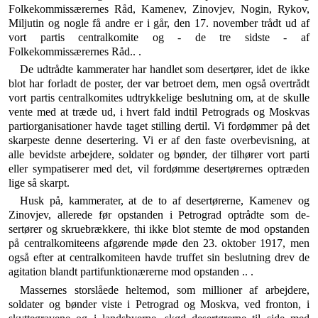
Folkekommissærernes Råd, Kamenev, Zinovjev, Nogin, Rykov,
Miljutin og nogle få andre er i går, den 17. november trådt ud af
vort partis centralkomite og - de tre sidste - af
Folkekommissærernes Råd.. .
De udtrådte kammerater har handlet som desertører, idet de ikke
blot har forladt de poster, der var betroet dem, men også overtrådt
vort partis centralkomites udtrykkelige beslut­ning om, at de skulle
vente med at træde ud, i hvert fald ind­til Petrograds og Moskvas
partiorganisationer havde taget stil­ling dertil. Vi fordømmer på det
skarpeste denne desertering. Vi er af den faste overbevisning, at
alle bevidste arbejdere, soldater og bønder, der tilhører vort parti
eller sympatiserer med det, vil fordømme desertørernes optræden
lige så skarpt.
Husk på, kammerater, at de to af desertørerne, Kamenev og
Zinovjev, allerede før opstanden i Petrograd optrådte som de­
sertører og skruebrækkere, thi ikke blot stemte de mod op­standen
på centralkomiteens afgørende møde den 23. oktober 1917, men
også efter at centralkomiteen havde truffet sin be­slutning drev de
agitation blandt partifunktionærerne mod opstanden .. .
Massernes storslåede heltemod, som millioner af arbejdere,
soldater og bønder viste i Petrograd og Moskva, ved fronton, i