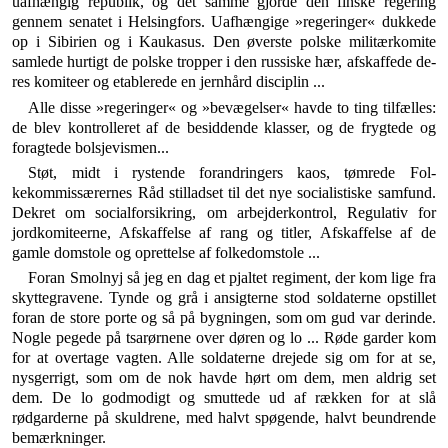
uafhængig republik, og det samme gjorde den finske regering
gennem senatet i Helsingfors. Uaf­hængige »regeringer« dukkede
op i Sibirien og i Kau­kasus. Den øverste polske militærkomite
samlede hur­tigt de polske tropper i den russiske hær, afskaffede de­
res komiteer og etablerede en jernhård disciplin ...
Alle disse »regeringer« og »bevægelser« havde to ting tilfælles:
de blev kontrolleret af de besiddende klasser, og de frygtede og
foragtede bolsjevismen...
Støt, midt i rystende forandringers kaos, tømrede Fol­
kekommissærernes Råd stilladset til det nye socialisti­ske samfund.
Dekret om socialforsikring, om arbejder­kontrol, Regulativ for
jordkomiteerne, Afskaffelse af rang og titler, Afskaffelse af de
gamle domstole og op­rettelse af folkedomstole ...
Foran Smolnyj så jeg en dag et pjaltet regiment, der kom lige fra
skyttegravene. Tynde og grå i ansigterne stod soldaterne opstillet
foran de store porte og så på bygningen, som om gud var derinde.
Nogle pegede på tsarørnene over døren og lo ... Røde garder kom
for at overtage vagten. Alle soldaterne drejede sig om for at se,
nysgerrigt, som om de nok havde hørt om dem, men aldrig set
dem. De lo godmodigt og smuttede ud af ræk­ken for at slå
rødgarderne på skuldrene, med halvt spøgende, halvt beundrende
bemærkninger.