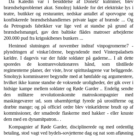
Da Kaledin var i besiddelse af Donetz' kulminer, blev
brændselsproblemet akut. Smolnyj lukkede for det elek­triske lys i
teatre, butikker og resturanter, nedskar an­tallet af sporvogne og
konfiskerede brændselshandler­nes private lagre af brænde ... Og
da Petrograds fabrik­ker var lige ved at standse på grund af
brændselsman­gel, gav den baltiske flådes matroser arbejderne
200.000 pud fra krigsskibenes bunkers ...
Henimod slutningen af november indtraf vinpogro­merne7 -
plyndringen af vinkæ1drene, begyndende med Vinterpaladsets
kældre. I dagevis var der fulde sol­dater på gaderne... I alt dette
sporedes de kontrarevo­lutionæres hånd, som tilstillede
regimenterne planer, der viste, hvor spirituslagrene var beliggende.
Smolnyjs kommissærer begyndte med at bønfalde og argumentere,
hvilket ikke kunne standse de voksende uroligheder, der gik over i
hidsige kampe mellem soldater og Røde Garder .. Endelig sendte
den militære revolutionskomite matroskompagnier med
maskingeværer ud, som ubarm­hjertigt fyrede på urostifterne og
dræbte mange; og på officiel ordre blev vinkældrene brudt op af
kommissio­ner, der smadrede flaskerne med hakker - eller knuste
dem med en dynamitpatron.. .
Kompagnier af Røde Garder, disciplinerede og med ordentlig
betaling, stod vagt ved bydels-sovjetterne dag og nat som afløsning