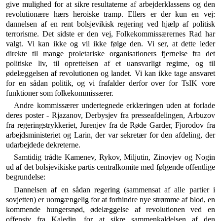
give mulighed for at sikre resultaterne af arbejder­klassens og den
revolutionære hærs heroiske tramp. Ellers er der kun en vej:
dannelsen af en rent bolsjevikisk regering ved hjælp af politisk
terrorisme. Det sidste er den vej, Folkekom­missærernes Rad har
valgt. Vi kan ikke og vil ikke følge den. Vi ser, at dette leder
direkte til mange proletariske organisa­tioners fjernelse fra det
politiske liv, til oprettelsen af et uan­svarligt regime, og til
ødelæggelsen af revolutionen og landet. Vi kan ikke tage ansvaret
for en sådan politik, og vi frafalder derfor over for TsIK vore
funktioner som folkekommissærer.
Andre kommissærer undertegnede erklæringen uden at forlade
deres poster - Rjazanov, Derbysjev fra pres­seafdelingen, Arbuzov
fra regeringstrykkeriet, Jurenjev fra de Røde Garder, Fjorodov fra
arbejdsministeriet og Larin, der var sekretær for den afdeling, der
udarbej­dede dekreterne.
Samtidig trådte Kamenev, Rykov, Miljutin, Zinovjev og Nogin
ud af det bolsjevikiske partis centralkomite med følgende offentlige
begrundelse:
Dannelsen af en sådan regering (sammensat af alle partier i
sovjetten) er uomgængelig for at forhindre nye strømme af blod, en
kommende hungersnød, ødelæggelse af revolutionen ved en
offensiv fra Kaledin, for at sikre sammenkaldelsen af den