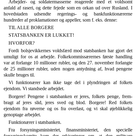
Arbejder- og soldatermasserne reagerede med et voldsomt
anfald af raseri, og dette fejede som en orkan ud over Rusland. I
hovedstaden udsendte regerings- og bankfunktionærerne
hundreder af proklamationer og appeller, som f. eks. denne:
TIL ALLE BORGERE
STATSBANKEN ER LUKKET!
HVORFOR?
Fordi bolsjevikkernes voldsfærd mod statsbanken har gjort det
umuligt for os at arbejde. Folkekommissærernes første handling
var at forlange 10 millioner rubler, og den 27. no­vember forlangte
de 25 millioner rubler, uden nogen antydning af, hvad pengene
skulle bruges til.
Vi funktionærer kan ikke tage del i plyndringen af fol­kets
ejendom. Vi standsede arbejdet.
Borgere! Pengene i statsbanken er jeres, folkets penge, frem­
bragt af jeres slid, jeres sved og blod. Borgere! Red folkets
ejendom fra røverne og os fra overlast, og vi skal øjeblikkelig
genoptage arbejdet.
Funktionærer i statsbanken.
Fra forsyningsministeriet, finansministeriet, den spe­cielle
forsyningskomite kom der erkiseringer om, at den militsare