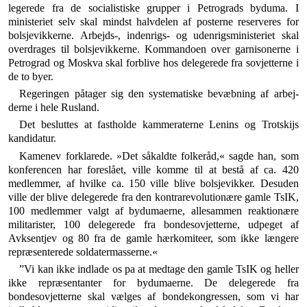
legerede fra de socialistiske grupper i Petrograds byduma. I
ministeriet selv skal mindst halvdelen af posterne reserveres for
bolsjevikkerne. Arbejds-, indenrigs- og udenrigsministeriet skal
overdrages til bolsjevikkerne. Kommandoen over garniso­nerne i
Petrograd og Moskva skal forblive hos delegerede fra sovjetterne i
de to byer.
Regeringen påtager sig den systematiske bevæbning af arbej­
derne i hele Rusland.
Det besluttes at fastholde kammeraterne Lenins og Trotskijs
kandidatur.
Kamenev forklarede. »Det såkaldte folkeråd,« sagde han, som
konferencen har foreslået, ville komme til at bestå af ca. 420
medlemmer, af hvilke ca. 150 ville blive bolsjevikker. Desuden
ville der blive delegerede fra den kontrarevolutionære gamle TsIK,
100 medlemmer valgt af bydumaerne, allesammen reaktionære
militarister, 100 delegerede fra bondesovjetterne, udpeget af
Avksen­tjev og 80 fra de gamle hærkomiteer, som ikke længere
repræsenterede soldatermasserne.«
”Vi kan ikke indlade os pa at medtage den gamle TsIK og heller
ikke repræsentanter for bydumaerne. De dele­gerede fra
bondesovjetterne skal vælges af bondekon­gressen, som vi har