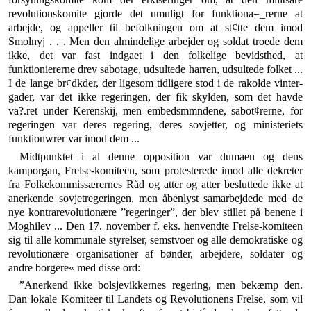
revolutionskomite gjorde det umuligt for funk­tiona=_rerne at
arbejde, og appeller til befolkningen om at st¢tte dem imod
Smolnyj . . . Men den almindelige ar­bejder og soldat troede dem
ikke, det var fast indgaet i den folkelige bevidsthed, at
funktioniererne drev sabo­tage, udsultede harren, udsultede folket ...
I de lange br¢dkder, der ligesom tidligere stod i de rakolde vinter­
gader, var det ikke regeringen, der fik skylden, som det havde
va?.ret under Kerenskij, men embedsmmndene, sa­bot¢rerne, for
regeringen var deres regering, deres so­vjetter, og ministeriets
funktionwrer var imod dem ...
Midtpunktet i al denne opposition var dumaen og dens
kamporgan, Frelse-komiteen, som protesterede imod alle dekreter
fra Folkekommissærernes Råd og atter og atter besluttede ikke at
anerkende sovjetregeringen, men åbenlyst samarbejdede med de
nye kontrarevolutionære ”regeringer”, der blev stillet på benene i
Moghilev ... Den 17. november f. eks. henvendte Frelse-komiteen
sig til alle kommunale styrelser, semstvoer og alle demo­kratiske og
revolutionære organisationer af bønder, ar­bejdere, soldater og
andre borgere« med disse ord:
”Anerkend ikke bolsjevikkernes regering, men bekæmp den.
Dan lokale Komiteer til Landets og Revolutionens Frelse, som vil