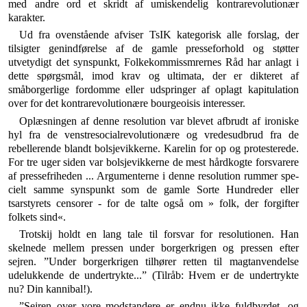
med andre ord et skridt af umiskendelig kontrarevolu­tionær
karakter.
Ud fra ovenstående afviser TsIK kategorisk alle forslag, der
tilsigter genindførelse af de gamle presseforhold og støtter
utvetydigt det synspunkt, Folkekommissmrernes Råd har anlagt i
dette spørgsmål, imod krav og ultimata, der er dikteret af
småborgerlige fordomme eller udspringer af oplagt kapitula­tion
over for det kontrarevolutionære bourgeoisis interesser.
Oplæsningen af denne resolution var blevet afbrudt af ironiske
hyl fra de venstresocialrevolutionære og vre­desudbrud fra de
rebellerende blandt bolsjevikkerne. Karelin for op og protesterede.
For tre uger siden var bolsjevikkerne de mest hårdkogte forsvarere
af pressefri­heden ... Argumenterne i denne resolution rummer spe­
cielt samme synspunkt som de gamle Sorte Hundreder eller
tsarstyrets censorer - for de talte også om » folk, der forgifter
folkets sind«.
Trotskij holdt en lang tale til forsvar for resolutionen. Han
skelnede mellem pressen under borgerkrigen og pressen efter
sejren. ”Under borgerkrigen tilhører ret­ten til magtanvendelse
udelukkende de undertrykte...” (Tilråb: Hvem er de undertrykte
nu? Din kannibal!).
”Sejren over vore modstandere er endnu ikke fuld­byrdet, og