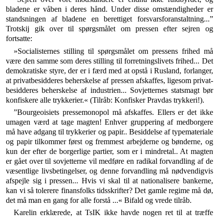
bladene er våben i deres hånd. Under disse omstændigheder er
standsningen af bladene en beret­tiget forsvarsforanstaltning...”
Trotskij gik over til spørgsmålet om pressen efter sejren og
fortsatte:
»Socialisternes stilling til spørgsmålet om pressens frihed må
være den samme som deres stilling til forret­ningslivets frihed... Det
demokratiske styre, der er i færd med at opstå i Rusland, forlanger,
at privatbesid­deres beherskelse af pressen afskaffes, ligesom privat­
besidderes beherskelse af industrien... Sovjetternes statsmagt bør
konfiskere alle trykkerier.« (Tilråb: Kon­fisker Pravdas trykkeri!).
”Bourgeoisiets pressemonopol må afskaffes. Ellers er det ikke
umagen værd at tage magten! Enhver gruppe­ring af medborgere
må have adgang til trykkerier og pa­pir.. Besiddelse af typemateriale
og papir tilkommer først og fremmest arbejderne og bønderne, og
kun der efter de borgerlige partier, som er i mindretal.. At magten
er gået over til sovjetterne vil medføre en radi­kal forvandling af de
væsentlige livsbetingelser, og denne forvandling må nødvendigvis
afspejle sig i pressen... Hvis vi skal til at nationalisere bankerne,
kan vi så tole­rere finansfolks tidsskrifter? Det gamle regime må dø,
det må man en gang for alle forstå ...« Bifald og vrede tilråb.
Karelin erklærede, at TsIK ikke havde nogen ret til at træffe