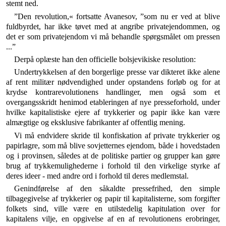
stemt ned.
”Den revolution,« fortsatte Avanesov, ”som nu er ved at blive
fuldbyrdet, har ikke tøvet med at angribe pri­vatejendommen, og
det er som privatejendom vi må behandle spørgsmålet om pressen
...”
Derpå oplæste han den officielle bolsjevikiske resolu­tion:
Undertrykkelsen af den borgerlige presse var dikteret ikke alene
af rent militær nødvendighed under opstandens forløb og for at
krydse kontrarevolutionens handlinger, men også som et
overgangsskridt henimod etableringen af nye presseforhold, under
hvilke kapitalistiske ejere af trykkerier og papir ikke kan være
almægtige og eksklusive fabrikanter af offentlig mening.
Vi må endvidere skride til konfiskation af private trykke­rier og
papirlagre, som må blive sovjetternes ejendom, både i hovedstaden
og i provinsen, således at de politiske partier og grupper kan gøre
brug af trykkemulighederne i forhold til den virkelige styrke af
deres ideer - med andre ord i forhold til deres medlemstal.
Genindførelse af den såkaldte pressefrihed, den simple
tilbagegivelse af trykkerier og papir til kapitalisterne, som for­gifter
folkets sind, ville være en utilstedelig kapitulation over for
kapitalens vilje, en opgivelse af en af revolutionens erob­ringer,