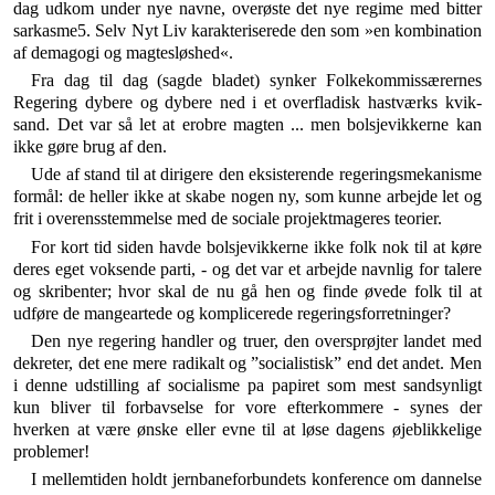
dag udkom under nye navne, overøste det nye re­gime med bitter
sarkasme5. Selv Nyt Liv karakterisere­de den som »en kombination
af demagogi og magtesløs­hed«.
Fra dag til dag (sagde bladet) synker Folkekommissærernes
Regering dybere og dybere ned i et overfladisk hastværks kvik­
sand. Det var så let at erobre magten ... men bolsjevikkerne kan
ikke gøre brug af den.
Ude af stand til at dirigere den eksisterende regeringsme­kanisme
formål: de heller ikke at skabe nogen ny, som kunne arbejde let og
frit i overensstemmelse med de sociale projekt­mageres teorier.
For kort tid siden havde bolsjevikkerne ikke folk nok til at køre
deres eget voksende parti, - og det var et arbejde navn­lig for talere
og skribenter; hvor skal de nu gå hen og finde øvede folk til at
udføre de mangeartede og komplicerede regeringsforretninger?
Den nye regering handler og truer, den oversprøjter landet med
dekreter, det ene mere radikalt og ”socialistisk” end det andet. Men
i denne udstilling af socialisme pa papiret som mest sandsynligt
kun bliver til forbavselse for vore efterkom­mere - synes der
hverken at være ønske eller evne til at løse dagens øjeblikkelige
problemer!
I mellemtiden holdt jernbaneforbundets konference om dannelse