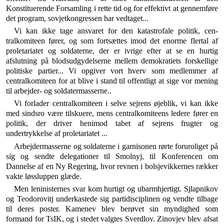
Konstituerende Forsamling i rette tid og for effektivt at gennemføre
det program, sovjetkongressen har vedtaget...
Vi kan ikke tage ansvaret for den katastrofale politik, cen­
tralkomiteen fører, og som fortsættes imod det enorme flertal af
proletariatet og soldaterne, der er ivrige efter at se en hur­tig
afslutning på blodsudgydelserne mellem demokratiets for­skellige
politiske partier... Vi opgiver vort hverv som medlemmer af
centralkomiteen for at blive i stand til offentligt at sige vor mening
til arbejder- og soldatermasserne..
Vi forlader centralkomiteen i selve sejrens øjeblik, vi kan ikke
med sindsro være tilskuere, mens centralkomiteens ledere fører en
politik, der driver henimod tabet af sejrens frugter og
undertrykkelse af proletariatet ...
Arbejdermasserne og soldaterne i garnisonen rørte foruroliget på
sig og sendte delegationer til Smolnyj, til Konferencen om
Dannelse af en Ny Regering, hvor revnen i bolsjevikkernes rækker
vakte løssluppen glæde.
Men leninisternes svar kom hurtigt og ubarmhjertigt. Sjlapnikov
og Teodorovitj underkastede sig partidisci­plinen og vendte tilbage
til deres poster. Kamenev blev berøvet sin myndighed som
formand for TsIK, og i ste­det valgtes Sverdlov. Zinovjev blev afsat