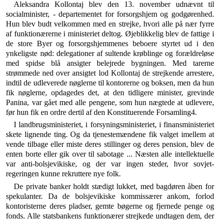
Aleksandra Kollontaj blev den 13. november udnævnt til
socialminister, - departementet for forsorgshjem og godgørenhed.
Hun blev budt velkommen med en strejke, hvori alle på nær fyrre
af funktionærerne i ministeriet deltog. Øjeblikkelig blev de fattige i
de store Byer og forsorgshjemmenes beboere styrtet ud i den
ynkeligste nød: delegationer af sultende krøblinge og forældreløse
med spidse blå ansigter belejrede bygningen. Med ta­rerne
strømmede ned over ansigtet lod Kollontaj de strejkende arrestere,
indtil de udleverede nøglerne til kontorerne og boksen, men da hun
fik nøglerne, opda­gedes det, at den tidligere minister, grevinde
Panina, var gået med alle pengene, som hun nægtede at udlevere,
før hun fik en ordre dertil af den Konstituerende Forsamling4.
I landbrugsministeriet, i forsyningsministeriet, i fi­nansministeriet
skete lignende ting. Og da tjenestemæn­dene fik valget imellem at
vende tilbage eller miste de­res stillinger og deres pension, blev de
enten borte eller gik over til sabotage ... Næsten alle intellektuelle
var anti-bolsjevikiske, og der var ingen steder, hvor sovjet­
regeringen kunne rekruttere nye folk.
De private banker holdt stædigt lukket, med bagdøren åben for
spekulanter. Da de bolsjevikiske kommis­særer ankom, forlod
kontoristerne deres pladser, gemte bøgerne og fjernede penge og
fonds. Alle statsbankens funktionærer strejkede undtagen dem, der