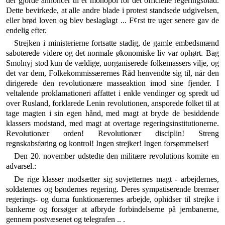
der gjorde annoncer til et monopol for det officielle regeringsblad.
Dette bevirkede, at alle andre blade i protest standsede udgivelsen,
eller brød loven og blev beslaglagt ... F¢rst tre uger senere gav de
en­delig efter.
Strejken i ministerierne fortsatte stadig, de gamle embedsmænd
saboterede videre og det normale økono­miske liv var ophørt. Bag
Smolnyj stod kun de vældige, uorganiserede folkemassers vilje, og
det var dem, Folkekommissærernes Råd henvendte sig til, når den
diri­gerede den revolutionære masseaktion imod sine fjen­der. I
veltalende proklamationeri affattet i enkle ven­dinger og spredt ud
over Rusland, forklarede Lenin revolutionen, ansporede folket til at
tage magten i sin egen hånd, med magt at bryde de besiddende
klassers modstand, med magt at overtage regeringsinstitutionerne.
Revolutionær orden! Revolutionær disciplin! Streng
regnskabsføring og kontrol! Ingen strejker! Ingen for­sømmelser!
Den 20. november udstedte den militære revolutions komite en
advarsel.:
De rige klasser modsætter sig sovjetternes magt - arbejder­nes,
soldaternes og bøndernes regering. Deres sympatiserende bremser
regerings- og duma funktionærernes arbejde, ophid­ser til strejke i
bankerne og forsøger at afbryde forbindelserne på jernbanerne,
gennem postvæsenet og telegrafen .. .