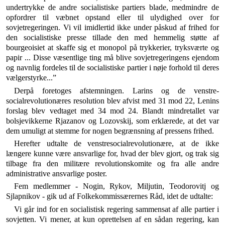
undertrykke de andre socialistiske partiers blade, medmindre de
opfordrer til væbnet opstand eller til ulydighed over for
sovjetregeringen. Vi vil imidler­tid ikke under påskud af frihed for
den socialistiske presse tillade den med hemmelig støtte af
bourgeoisiet at skaffe sig et monopol på trykkerier, tryksværte og
papir ... Disse væsentlige ting må blive sovjetregeringens ejendom
og navnlig fordeles til de socialistiske partier i nøje forhold til deres
vælgerstyrke...”
Derpå foretoges afstemningen. Larins og de venstre­
socialrevolutionæres resolution blev afvist med 31 mod 22, Lenins
forslag blev vedtaget med 34 mod 24. Blandt mindretallet var
bolsjevikkerne Rjazanov og Lozovskij, som erklærede, at det var
dem umuligt at stemme for nogen begrænsning af pressens frihed.
Herefter udtalte de venstresocialrevolutionære, at de ikke
længere kunne være ansvarlige for, hvad der blev gjort, og trak sig
tilbage fra den militære revolutions­komite og fra alle andre
administrative ansvarlige poster.
Fem medlemmer - Nogin, Rykov, Miljutin, Teodoro­vitj og
Sjlapnikov - gik ud af Folkekommissærernes Råd, idet de udtalte:
Vi går ind for en socialistisk regering sammensat af alle partier i
sovjetten. Vi mener, at kun oprettelsen af en sådan rege­ring, kan