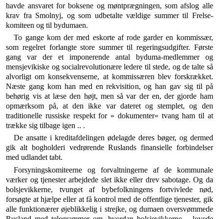
havde an­svaret for boksene og møntprægningen, som afslog alle
krav fra Smolnyj, og som udbetalte vældige summer til Frelse-
komiteen og til bydumaen.
To gange kom der med eskorte af rode garder en kommissær,
som regelret forlangte store summer til re­geringsudgifter. Første
gang var der et imponerende antal byduma-medlemmer og
mensjevikiske og social­revolutionære ledere til stede, og de talte så
alvorligt om konsekvenserne, at kommissæren blev forskrækket.
Næste gang kom han med en rekvisition, og han gav sig til på
behørig vis at læse den højt, men så var der en, der gjorde ham
opmærksom på, at den ikke var da­teret og stemplet, og den
traditionelle russiske respekt for » dokumenter« tvang ham til at
trække sig tilbage igen .. .
De ansatte i kreditafdelingen ødelagde deres bøger, og dermed
gik alt bogholderi vedrørende Ruslands fi­nansielle forbindelser
med udlandet tabt.
Forsyningskomiteerne og forvaltningerne af de kom­munale
værker og tjenester arbejdede slet ikke eller drev sabotage. Og da
bolsjevikkerne, tvunget af bybe­folkningens fortvivlede nød,
forsøgte at hjælpe eller at få kontrol med de offentlige tjenester, gik
alle funktio­nærer øjeblikkelig i strejke, og dumaen oversvømmede
Rusland med telegrammer om, hvordan bolsjevikkerne ,, lovede