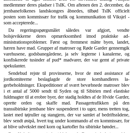
medlemmer deres pladser i TsIK. Om afte­nen den 2. december, da
jernbanefolkenes landskongres åbnedes, tilbød TsIK officielt
posten som kommissær for trafik og kommunikation til Viksjel -
som acceptere­de...
Da regeringsspørgsmålet således var afgjort, vendte
bolsjevikkerne deres opmærksomhed imod praktiske ad­
ministrationsproblemer. Først og fremmest måtte byen, landet,
hæren have mad. Grupper af matroser og Røde Garder gennemgik
varehusene, godsbanegårdene, ja selv legterne i kanalerne, og
konfiskerede tusinder af pud* madvarer, der var gemt af private
spekulanter.
Sende­bud rejste til provinserne, hvor de med assistance af
jordkomiteerne beslaglagde de store kornhandleres la­
gerbeholdninger. Ekspeditioner af svært bevæbnede ma­troser blev
i et antal af 5000 sendt til Syden og til Sibi­rien med elastiske
fuldmagter til at erobre byer, der stadig holdtes af de Hvide Garder,
oprette orden og skaffe mad. Passagertrafikken på den
transsibiriske jernbane blev suspenderet i to uger, mens tretten tog,
lastet med tøjruller og stangjern, der var samlet af be­driftsrådene,
blev sendt østpå, hvert tog under kom­mando af en kommissær, for
at blive udvekslet med korn og kartofler fra sibiriske bønder...