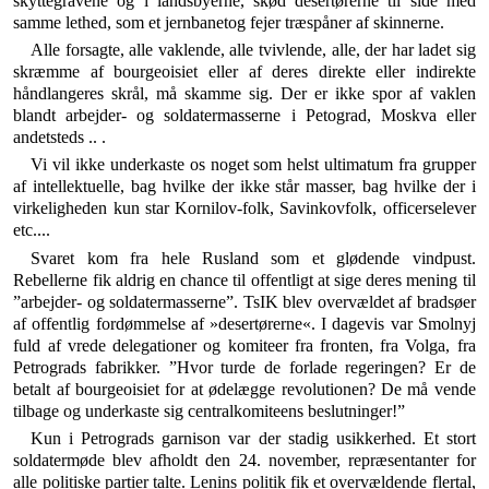
skyttegravene og i landsbyerne, skød desertørerne til side med
samme lethed, som et jernbanetog fejer træspåner af skin­nerne.
Alle forsagte, alle vaklende, alle tvivlende, alle, der har la­det sig
skræmme af bourgeoisiet eller af deres direkte eller indirekte
håndlangeres skrål, må skamme sig. Der er ikke spor af vaklen
blandt arbejder- og soldatermasserne i Petograd, Moskva eller
andetsteds .. .
Vi vil ikke underkaste os noget som helst ultimatum fra grupper
af intellektuelle, bag hvilke der ikke står masser, bag hvilke der i
virkeligheden kun star Kornilov-folk, Savinkov­folk, officerselever
etc....
Svaret kom fra hele Rusland som et glødende vind­pust.
Rebellerne fik aldrig en chance til offentligt at sige deres mening til
”arbejder- og soldatermasserne”. TsIK blev overvældet af bradsøer
af offentlig fordøm­melse af »desertørerne«. I dagevis var Smolnyj
fuld af vrede delegationer og komiteer fra fronten, fra Volga, fra
Petrograds fabrikker. ”Hvor turde de forlade rege­ringen? Er de
betalt af bourgeoisiet for at ødelægge re­volutionen? De må vende
tilbage og underkaste sig cen­tralkomiteens beslutninger!”
Kun i Petrograds garnison var der stadig usikkerhed. Et stort
soldatermøde blev afholdt den 24. november, repræsentanter for
alle politiske partier talte. Lenins politik fik et overvældende flertal,