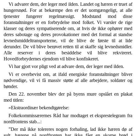
Vi advarer dem, der leger med ilden. Landet og hæren er truet af
hungersnød. For at bekæmpe den er det uomgænge­ligt, at alle
tjenester fungerer regelmæssigt. Modstand mod disse
foranstaltninger er en forbrydelse mod folket. Vi var­sler de rige
klasser og deres sympatiserende om, at hvis de ikke ophører med
deres sabotage og deres provokationer med det formal at standse
levnedsmiddeltransporterne, vil de blive de første til at lide
derunder. De vil blive berøvet retten til at skaffe sig levnedsmidler.
Alle reserver i deres besiddelse vil blive rekvireret.
Hovedforbrydernes ejendom vil blive konfi­skeret.
Vi har gjort vor pligt ved at advare dem, der leger med ilden.
Vi er overbevist om, at ifald energiske foranstaltninger bli­ver
nødvendige, vil vi få massiv støtte af alle arbejdere, soldater og
bønder.
Den 22. november blev der på byens mure opslået en plakat
med titlen:
»Ekstraordinær bekendtgørelse:
Folkekommissærernes Råd har modtaget et eksprestelegram fra
nordfrontens stab...:
”Der må ikke tolereres nogen forhaling, lad ikke hæren dø af
sult, hærene på nordfronten har ikke fået en skorpe brød i