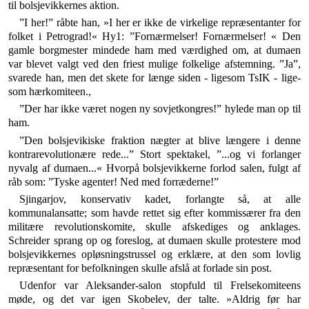
til bolsjevikkernes aktion.
”I her!” råbte han, »I her er ikke de virkelige repræsentanter for
folket i Petrograd!« Hy1: ”Fornærmelser! Fornærmelser! « Den
gamle borgmester mindede ham med værdighed om, at dumaen
var blevet valgt ved den friest mulige folkelige afstemning. ”Ja”,
svarede han, men det skete for længe siden - ligesom TsIK - lige­
som hærkomiteen.,
”Der har ikke været nogen ny sovjetkongres!” hylede man op til
ham.
”Den bolsjevikiske fraktion nægter at blive længere i denne
kontrarevolutionære rede...” Stort spektakel, ”...og vi forlanger
nyvalg af dumaen...« Hvorpå bolsjevikkerne forlod salen, fulgt af
råb som: ”Tyske agenter! Ned med forræderne!”
Sjingarjov, konservativ kadet, forlangte så, at alle
kommunalansatte; som havde rettet sig efter kommis­særer fra den
militære revolutionskomite, skulle afske­diges og anklages.
Schreider sprang op og foreslog, at dumaen skulle protestere mod
bolsjevikkernes opløsningstrussel og erklære, at den som lovlig
repræsentant for befolkningen skulle afslå at forlade sin post.
Udenfor var Aleksander-salon stopfuld til Frelse­komiteens
møde, og det var igen Skobelev, der talte. »Aldrig før har