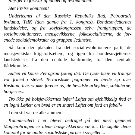
Rejs jer til forsvar af landet og revolutionen!
Støt Frelse-komiteen!
Undertegnet af den Russiske Republiks Rad, Petrograds
byduma, TsIK (den gamle fra 1. kongres), Bondesovjetternes
landsledelse, og fra sovjetkongressen selv: frontgruppen, de
socialrevolutionære, mensjevikkerne, folkesocialisterne, de for­
enede socialdemokrater og gruppen Jedinstvo.
Så kom der plakater fra det socialrevolutionære parti, de
mensjevikiske krigsfortsættere, og igen fra bonde­sovjetternes
landsledelse, fra den centrale hærkomite, fra den centrale
flådekomite.. .
Sulten vil knuse Petrograd (skreg de). De tyske hære vil trampe
vor frihed i støvet. Terroristiske pogromer vil brede sig over
Rusland, hvis vi ikke forener os, de bevidste arbej­dere, soldaterne,
borgerne...
Tro ikke på bolsjevikkernes løfter! Løftet om øjeblikkelig fred er
en løgn! Løftet: om brød er en snare! Løftet om jord en fabel!«
I den stil var de allesammen.
Kammerater! I er blevet bedraget på det mest gemene!
Magterobringen er alene bolsjevikkernes værk... De skjulte deres
komplot for de andre socialistiske partier i sovjetten...