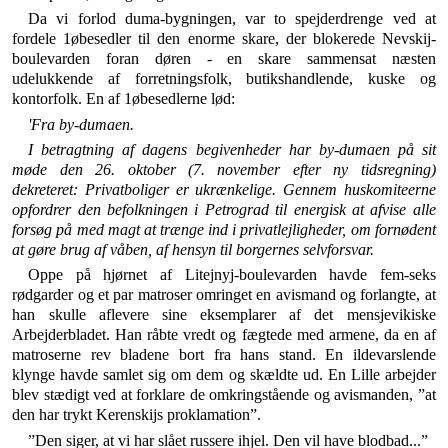
Da vi forlod duma-bygningen, var to spejderdrenge ved at
fordele 1øbesedler til den enorme skare, der blo­kerede Nevskij-
boulevarden foran døren - en skare sammensat næsten
udelukkende af forretningsfolk, butikshandlende, kuske og
kontorfolk. En af 1øbesedlerne lød:
'Fra by-dumaen.
I betragtning af dagens begivenheder har by-dumaen på sit
møde den 26. oktober (7. november efter ny tidsregning)
dekreteret: Privatboliger er ukrænkelige. Gennem huskomi­teerne
opfordrer den befolkningen i Petrograd til energisk at afvise alle
forsøg på med magt at trænge ind i privatlejlig­heder, om fornødent
at gøre brug af våben, af hensyn til bor­gernes selvforsvar.
Oppe på hjørnet af Litejnyj-boulevarden havde fem-­seks
rødgarder og et par matroser omringet en avis­mand og forlangte, at
han skulle aflevere sine eksempla­rer af det mensjevikiske
Arbejderbladet. Han råbte vredt og fægtede med armene, da en af
matroserne rev bladene bort fra hans stand. En ildevarslende
klynge havde samlet sig om dem og skældte ud. En Lille arbej­der
blev stædigt ved at forklare de omkringstående og avismanden, ”at
den har trykt Kerenskijs proklamation”.
”Den siger, at vi har slået russere ihjel. Den vil have blodbad...”