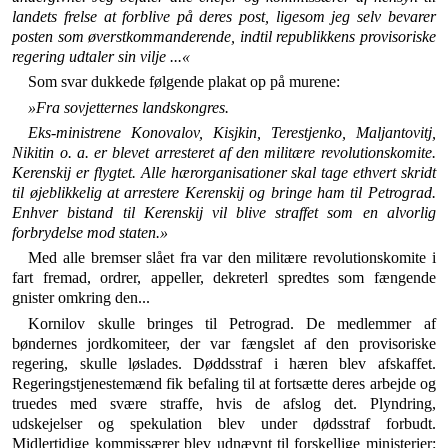
landets frelse at forblive på deres post, ligesom jeg selv bevarer
posten som øverstkommanderende, indtil republikkens provisoriske
rege­ring udtaler sin vilje ...«
Som svar dukkede følgende plakat op på murene:
»Fra sovjetternes landskongres.
Eks-ministrene Konovalov, Kisjkin, Terestjenko, Maljanto­vitj,
Nikitin o. a. er blevet arresteret af den militære revolu­tionskomite.
Kerenskij er flygtet. Alle hærorganisationer skal tage ethvert skridt
til øjeblikkelig at arrestere Kerenskij og bringe ham til Petrograd.
Enhver bistand til Kerenskij vil blive straffet som en alvorlig
forbrydelse mod staten.»
Med alle bremser slået fra var den militære revolu­tionskomite i
fart fremad, ordrer, appeller, dekreterl spredtes som fængende
gnister omkring den...
Kornilov skulle bringes til Petrograd. De medlemmer af
bøndernes jordkomiteer, der var fængslet af den pro­visoriske
regering, skulle løslades. Døddsstraf i hæren blev afskaffet.
Regeringstjenestemænd fik befaling til at fortsætte deres arbejde og
truedes med svære straffe, hvis de afslog det. Plyndring,
udskejelser og spekulation blev under dødsstraf forbudt.
Midlertidige kommissærer blev udnævnt til forskellige ministerier: