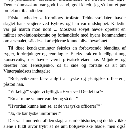
Denne duma-skare var godt i stand, godt klædt, jeg så kun et par
proletarer iblandt dem ..
Friske nyheder - Kornilovs trofaste Tehiner-soldater havde
slagtet hans vogtere ved Byhov, og han var und­sluppet. Kaledin
var på march mod nord ... Moskvas sovjet havde oprettet en
militær revolutionskomite og forhandlede med byens kommandant
om arsenalet, så­ledes at arbejderne kunne blive bevæbnet.
Til disse kendsgerninger føjedes en forbavsende blan­ding af
rygter, fordrejninger og rene løgne. F. eks. trak en intelligent ung
konservativ, der havde været privat­sekretaer hos Miljukov og
derefter hos Terestsjenko, os til side og fortalte os alt om
Vinterpaladsets indtagelse.
”Bolsjevikkerne blev anført af tyske og østrigske of­ficerer”,
påstod han.
”Virkelig?” sagde vi høfligt. »Hvor ved De det fra?«
”En af mine venner var der og så det.”
”Hvordan kunne han se, at de var tyske officerer?” '
”Jo, de bar tyske uniformer!”
Der var hundreder af den slags absurde historier, og de blev ikke
alene i fuldt alvor trykt af de anti-bolsjevi­kiske blade, men også