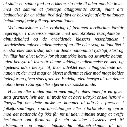
at slutte en sådan fred og erklærer sig rede til uden mindste tøven
med det samme at foretage altafgørende skridt, indtil alle
betingelser for en sådan fred definitivt er bekræftet af alle nationers
befuldmægtigede folkerepræsen­tationer.
Ved anneksioner eller erobring af fremmed territorium forstår
regeringen i overensstemmelse med demokratiets rets­opfattelse i
almindelighed og de arbejdende klassers retsop­fattelse i
særdeleshed enhver indlemmelse af en lille eller svag nationalitet i
en stor eller stærk stat, uden at denne nationa­litet tydeligt, klart og
frivilligt har givet udtryk for sit sam­tykke hertil og sit ønske herom,
uden hensyn til, hvornår den­ne voldelige indlemmelse er sket, og
ligeledes uden hensyn til, hvor udviklet eller tilbagestående den
nation er, der med magt er blevet indlemmet eller med magt holdes
indenfor en given stats grænser. Endelig uden hensyn til, om denne
na­tion lever i Europa eller i fjerne oversøiske lande.
Hvis en eller anden nation med magt holdes indenfor en given
stats grænser, hvis den, til trods for at have udtrykt ønske herom' -
ligegyldigt om dette ønske er kommet til udtryk i pressen, i
folkeforsamlinger, i partibeslutninger eller i forbitrelse og oprør
mod det nationale åg ikke får ret til uden mindste tvang at træffe
beslutning om formerne for sin statslige eksistens ved fri
afstemning og under fuldstændig tilbagetrækning af den