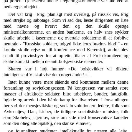
på porten. Tjenestemændene i regerings­kontorerne var alle ved at
nedlægge arbejdet.
Det var krig - krig, planlagt med overlæg, på russisk vis, krig
med strejke og sabotage. Som vi sad der, læste dirigenten en liste
med navne og hverv: den og den skulle opsøge
ministerialkontorerne, en anden bankerne, en halv snes stykker
skulle arbejde i kasernerne og overtale soldaterne til at forblive
neutrale - ”Russiske soldater, udgyd ikke jeres brødres blod!” - en
komite skulle rejse ud til konference med Kerenskij, andre blev
sendt til provinsbyer for at oprette filialer af Frelse­komiteen og
skabe kontakt mellem de anti-bolsjevikiske elementer.
Skaren var i højt humør. »De bolsjevikker vil diktere
intelligensenl Vi skal vise dem noget andet! « ...
Intet kunne være mere slående end kontrasten mellem denne
forsamling og sovjetkongressen. På kongressen var samlet store
masser af afrakkede soldater, bitre arbejdere, bønder, fattigfolk,
bøjede og arrede i den hårde kamp for tilværelsen. I forsamlingen
her sad der mensjeviki­ske og socialrevolutionære ledere, folk som
Avksentjev, Dan, Lieber, de tidligere socialistiske ministre, folk
som Skobelev, Tjernov, side om side med konservative ka­detter
som den olieglatte Sjatskij, den slanke Vinaver,
og journalister, studenter, intellektuelle fra næsten alle lejre.