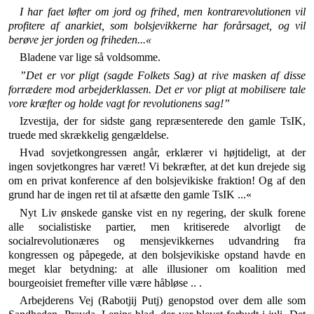
I har faet løfter om jord og frihed, men kontrarevolutionen vil
profitere af anarkiet, som bolsjevikkerne har forårsaget, og vil
berøve jer jorden og friheden...«
Bladene var lige så voldsomme.
”Det er vor pligt (sagde Folkets Sag) at rive masken af disse
forrædere mod arbejderklassen. Det er vor pligt at mobilisere tale
vore kræfter og holde vagt for revolutionens sag!”
Izvestija, der for sidste gang repræsenterede den gamle TsIK,
truede med skrækkelig gengældelse.
Hvad sovjetkongressen angår, erklærer vi højtideligt, at der
ingen sovjetkongres har været! Vi bekræfter, at det kun drejede sig
om en privat konference af den bolsjevikiske frak­tion! Og af den
grund har de ingen ret til at afsætte den gamle TsIK ...«
Nyt Liv ønskede ganske vist en ny regering, der skulk forene
alle socialistiske partier, men kritiserede alvor­ligt de
socialrevolutionæres og mensjevikkernes udvan­dring fra
kongressen og påpegede, at den bolsjevikiske opstand havde en
meget klar betydning: at alle illusio­ner om koalition med
bourgeoisiet fremefter ville være håbløse .. .
Arbejderens Vej (Rabotjij Putj) genopstod over dem alle som