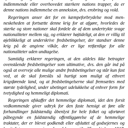
indlemmende eller overhovedet stærkere nations trapper, da er
denne nations indlemmelse en anneksion, dvs. erobring og vold.
Regeringen anser det for en kæmpeforbrydelse mod men­
neskeheden at fortsætte denne krig for at afgøre, hvorledes de
stærke og store nationer skal fordele de af dem under­trykte svage
nationaliteter mellem sig, og erklærer højtide­ligt, at den er villig til
øjeblikkeligt at underskrive fredsbe­tingelser, der standser denne
krig på de angivne vilkår, der er lige retfærdige for alle
nationaliteter uden undtagelse.
Samtidig erklærer regeringen, at den aldeles ikke betragter
ovenstående fredsbetingelser som ultimative, dvs. den går ind på
også at overveje alle mulige andre fredsbetingelser og står kun fast
ved, at de skal foreslås så hurtigt som muligt af et­hvert
krigsførende land, og at fredsbetingelserne skal frem­sættes med
største tydelighed, under ubetinget udelukkelse af enhver form for
tvetydighed og hemmeligt diplomati.
Regeringen afskaffer det hemmelige diplomati, idet den forsit
vedkommende giver udtryk for den faste hensigt at føre alle
forhandlinger fuldstændig åbenlyst for hele folket og ufortøvet
påbegynde en fuldstændig offentliggørelse af de hemmelige
traktater, der er blevet godkendt eller afsluttet af godsejernes og