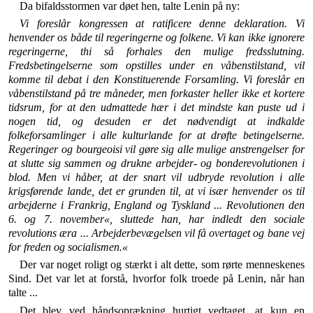
Da bifaldsstormen var døet hen, talte Lenin på ny:
Vi foreslår kongressen at ratificere denne deklara­tion. Vi
henvender os både til regeringerne og folkene. Vi kan ikke ignorere
regeringerne, thi så forhales den mulige fredsslutning.
Fredsbetingelserne som opstilles under en våbenstilstand, vil
komme til debat i den Kon­stituerende Forsamling. Vi foreslår en
våbenstilstand på tre måneder, men forkaster heller ikke et kortere
tids­rum, for at den udmattede hær i det mindste kan puste ud i
nogen tid, og desuden er det nødvendigt at indkalde
folkeforsamlinger i alle kulturlande for at drøfte betingelserne.
Regeringer og bourgeoisi vil gøre sig alle mulige anstrengelser for
at slutte sig sammen og druk­ne arbejder- og bonderevolutionen i
blod. Men vi håber, at der snart vil udbryde revolution i alle
krigsførende lande, det er grunden til, at vi især henvender os til
arbejderne i Frankrig, England og Tyskland ... Revolutionen den
6. og 7. november«, sluttede han, har indledt den sociale
revolutions æra ... Arbejder­bevægelsen vil få overtaget og bane vej
for freden og socialismen.«
Der var noget roligt og stærkt i alt dette, som rørte menneskenes
Sind. Det var let at forstå, hvorfor folk troede på Lenin, når han
talte ...
Det blev ved håndsoprækning hurtigt vedtaget, at kun en