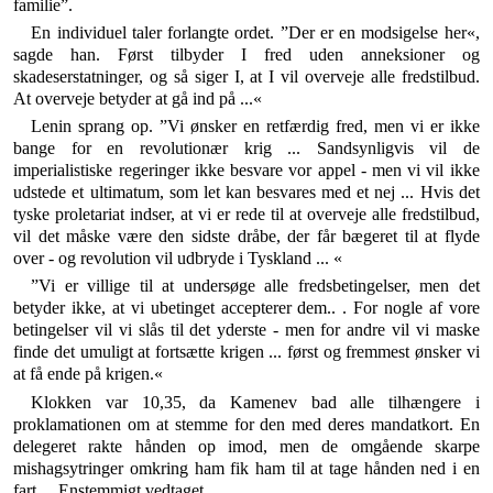
familie”.
En individuel taler forlangte ordet. ”Der er en modsigelse her«,
sagde han. Først tilbyder I fred uden anneksioner og
skadeserstatninger, og så siger I, at I vil overveje alle fredstilbud.
At over­veje betyder at gå ind på ...«
Lenin sprang op. ”Vi ønsker en retfærdig fred, men vi er ikke
bange for en revolutionær krig ... Sandsyn­ligvis vil de
imperialistiske regeringer ikke besvare vor appel - men vi vil ikke
udstede et ultimatum, som let kan besvares med et nej ... Hvis det
tyske proletariat indser, at vi er rede til at overveje alle fredstilbud,
vil det måske være den sidste dråbe, der får bægeret til at flyde
over - og revolution vil udbryde i Tyskland ... «
”Vi er villige til at undersøge alle fredsbetingelser, men det
betyder ikke, at vi ubetinget accepterer dem.. . For nogle af vore
betingelser vil vi slås til det yderste - men for andre vil vi maske
finde det umuligt at fortsætte krigen ... først og fremmest ønsker vi
at få ende på krigen.«
Klokken var 10,35, da Kamenev bad alle tilhængere i
proklamationen om at stemme for den med deres mandatkort. En
delegeret rakte hånden op imod, men de omgående skarpe
mishagsytringer omkring ham fik ham til at tage hånden ned i en
fart ... Enstemmigt vedtaget.