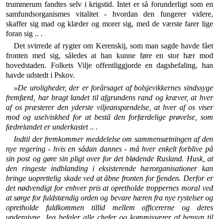
trummerum fandtes selv i krigstid. Intet er så forunderligt som en
samfundsorganismes vitalitet - hvordan den fungerer videre,
skaffer sig mad og klæder og morer sig, med de værste farer lige
foran sig .. .
Det svirrede af rygter om Kerenskij, som man sagde havde fået
fronten med sig, således at han kunne føre en stor hær mod
hovedstaden. Folkets Vilje offentlig­gjorde en dagsbefaling, han
havde udstedt i Pskov.
»De uroligheder, der er forårsaget af bolsjevikkernes sinds­syge
fremfærd, har bragt landet til afgrundens rand og kræ­ver, at hver
af os præsterer den yderste viljeanspændelse, at hver af os viser
mod og uselviskhed for at bestå den forfærde­lige prøvelse, som
fædrelandet er underkastet .. .
Indtil der fremkommer meddelelse om sammensætningen af den
nye regering - hvis en sådan dannes - må hver enkelt forblive på
sin post og gøre sin pligt over for det blødende Rusland. Husk, at
den ringeste indblanding i eksisterende hærorganisationer kan
bringe uoprettelig skade ved at åbne fron­ten for fjenden. Derfor er
det nødvendigt for enhver pris at opretholde troppernes moral ved
at sørge for fuldstændig orden og bevare hæren fra nye rystelser og
opretholde fuld­kommen tillid mellem officererne og deres
undergivne. Jeg befaler alle chefer og kommissærer af hensyn til