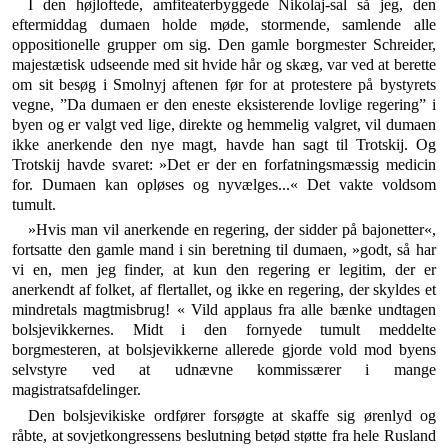
I den højloftede, amfiteaterbyggede Nikolaj-sal så jeg, den
eftermiddag dumaen holde møde, stormende, sam­lende alle
oppositionelle grupper om sig. Den gamle borgmester Schreider,
majestætisk udseende med sit hvide hår og skæg, var ved at berette
om sit besøg i Smolnyj aftenen før for at protestere på bystyrets
vegne, ”Da dumaen er den eneste eksisterende lovlige regering” i
byen og er valgt ved lige, direkte og hemmelig valgret, vil dumaen
ikke anerkende den nye magt, havde han sagt til Trotskij. Og
Trotskij havde svaret: »Det er der en forfatningsmæssig medicin
for. Dumaen kan opløses og nyvælges...« Det vakte voldsom
tumult.
»Hvis man vil anerkende en regering, der sidder på bajonetter«,
fortsatte den gamle mand i sin beretning til dumaen, »godt, så har
vi en, men jeg finder, at kun den regering er legitim, der er
anerkendt af folket, af flertallet, og ikke en regering, der skyldes et
mindretals magtmisbrug! « Vild applaus fra alle bænke undtagen
bolsjevikkernes. Midt i den fornyede tumult meddelte
borgmesteren, at bolsjevikkerne allerede gjorde vold mod byens
selvstyre ved at udnævne kommissærer i mange
magistratsafdelinger.
Den bolsjevikiske ordfører forsøgte at skaffe sig øren­lyd og
råbte, at sovjetkongressens beslutning betød støtte fra hele Rusland