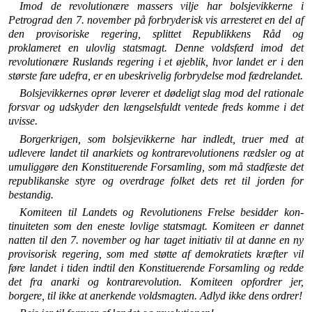
Imod de revolutionære massers vilje har bolsjevikkerne i
Petrograd den 7. november på forbryderisk vis arresteret en del af
den provisoriske regering, splittet Republikkens Råd og
proklameret en ulovlig statsmagt. Denne voldsfærd imod det
revolutionære Ruslands regering i et øjeblik, hvor landet er i den
største fare udefra, er en ubeskrivelig forbrydelse mod fædrelandet.
Bolsjevikkernes oprør leverer et dødeligt slag mod del ra­tionale
forsvar og udskyder den længselsfuldt ventede freds komme i det
uvisse.
Borgerkrigen, som bolsjevikkerne har indledt, truer med at
udlevere landet til anarkiets og kontrarevolutionens rædsler og at
umuliggøre den Konstituerende Forsamling, som må stadfæste det
republikanske styre og overdrage folket dets ret til jorden for
bestandig.
Komiteen til Landets og Revolutionens Frelse besidder kon­
tinuiteten som den eneste lovlige statsmagt. Komiteen er dannet
natten til den 7. november og har taget initiativ til at danne en ny
provisorisk regering, som med støtte af demo­kratiets kræfter vil
føre landet i tiden indtil den Konstitue­rende Forsamling og redde
det fra anarki og kontrarevolution. Komiteen opfordrer jer,
borgere, til ikke at anerkende volds­magten. Adlyd ikke dens ordrer!