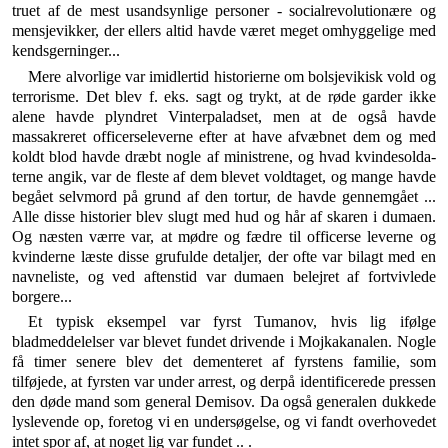
truet af de mest usandsynlige per­soner - socialrevolutionære og
mensjevikker, der ellers altid havde været meget omhyggelige med
kendsger­ninger...
Mere alvorlige var imidlertid historierne om bolsje­vikisk vold og
terrorisme. Det blev f. eks. sagt og trykt, at de røde garder ikke
alene havde plyndret Vinter­paladset, men at de også havde
massakreret officers­eleverne efter at have afvæbnet dem og med
koldt blod havde dræbt nogle af ministrene, og hvad kvindesolda­
terne angik, var de fleste af dem blevet voldtaget, og mange havde
begået selvmord på grund af den tortur, de havde gennemgået ...
Alle disse historier blev slugt med hud og hår af skaren i dumaen.
Og næsten værre var, at mødre og fædre til officerse leverne og
kvinderne læste disse grufulde detaljer, der ofte var bilagt med en
navneliste, og ved aftenstid var dumaen belejret af fortvivlede
borgere...
Et typisk eksempel var fyrst Tumanov, hvis lig ifølge
bladmeddelelser var blevet fundet drivende i Mojka­kanalen. Nogle
få timer senere blev det dementeret af fyrstens familie, som
tilføjede, at fyrsten var under ar­rest, og derpå identificerede pressen
den døde mand som general Demisov. Da også generalen dukkede
lyslevende op, foretog vi en undersøgelse, og vi fandt overhovedet
intet spor af, at noget lig var fundet .. .