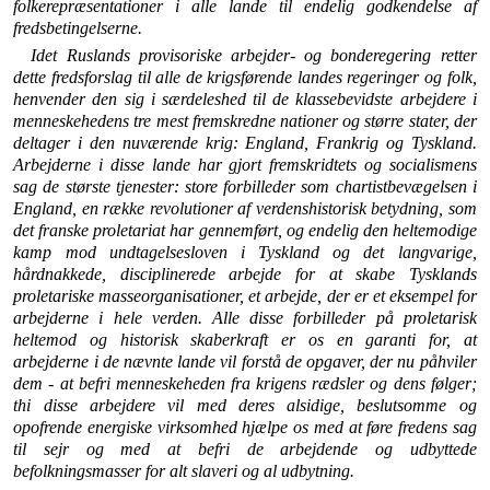
folkerepræsentationer i alle lande til endelig godkendelse af
fredsbetingelserne.
Idet Ruslands provisoriske arbejder- og bonderegering ret­ter
dette fredsforslag til alle de krigsførende landes regerin­ger og folk,
henvender den sig i særdeleshed til de klassebe­vidste arbejdere i
menneskehedens tre mest fremskredne na­tioner og større stater, der
deltager i den nuværende krig: England, Frankrig og Tyskland.
Arbejderne i disse lande har gjort fremskridtets og socialismens
sag de største tjenester: store forbilleder som chartistbevægelsen i
England, en række revolutioner af verdenshistorisk betydning, som
det franske proletariat har gennemført, og endelig den heltemodige
kamp mod undtagelsesloven i Tyskland og det langvarige,
hårdnak­kede, disciplinerede arbejde for at skabe Tysklands
proleta­riske masseorganisationer, et arbejde, der er et eksempel for
arbejderne i hele verden. Alle disse forbilleder på proletarisk
heltemod og historisk skaberkraft er os en garanti for, at
arbejderne i de nævnte lande vil forstå de opgaver, der nu påhviler
dem - at befri menneskeheden fra krigens rædsler og dens følger;
thi disse arbejdere vil med deres alsidige, be­slutsomme og
opofrende energiske virksomhed hjælpe os med at føre fredens sag
til sejr og med at befri de arbejdende og udbyttede
befolkningsmasser for alt slaveri og al udbytning.