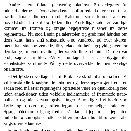
Andre talere fulgte, øjensynlig planløst. En delegeret fra
minearbejderne i Donetzbækkenet opfordrede kon­gressen til at
træffe foranstaltninger mod Kaledin, som kunne afskære
hovedstaden fra kul og fødemidler. Adskillige soldater var lige
kommet fra fronten og bragte begejstrede hilsener fra deres
regimenter... Nu stod Lenin på talerstolen og greb med hånden om
dens kant, hans små gnistrende øjne vandrede ud over skaren,
mens han stod og ventede, tilsyneladende heft ligegyldig over for
den lange, rullende ovation, der varede flere minutter. Da den var
endt, sagde han blot: »Vi vil nu tage fat på at opbygge det
socialistiske samfund!« På ny dette overvældende menneskelige
bifaldsbrøl.
»Det første er vedtagelsen af. Praktiske skridt til at opnå fred. Vi
vil foreslå alle krigsførende nationer og deres regeringer fred - en
sadan fred må efter rege­ringens opfattelse være en øjeblikkelig fred
uden annek­sioner, uden voldelig indlemmelse af fremmede natio­
naliteter og uden erstatningsbetalinger. Samtidig vil vi holde vort
1øfte og opsige og offentliggøre de hemmelige traktater...
Spørgsmålet om krig og fred er så klart, at jeg tror, at jeg uden
indledning kan oplæse udkastet til en proklamation til folkene i alle
krigsførende lande.«
Hans brede mund syntes at smile, den åbnedes vidt, når han