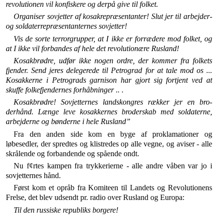
revolutionen vil konfiskere og derpå give til folket.
Organiser sovjetter af kosakrepræsentanter! Slut jer til ar­bejder-
og soldaterrepræsentanternes sovjetter!
Vis de sorte terrorgrupper, at I ikke er forrædere mod fol­ket, og
at I ikke vil forbandes af hele det revolutionære Rus­land!
Kosakbrødre, udfør ikke nogen ordre, der kommer fra fol­kets
fjender. Send jeres delegerede til Petrograd for at tale mod os ...
Kosakkerne i Petrograds garnison har gjort sig fortjent ved at
skuffe folkefjendernes forhåbninger .. .
Kosakbrødre! Sovjetternes landskongres rækker jer en bro­
derhånd. Længe leve kosakkernes broderskab med soldaterne,
arbejderne og bønderne i hele Rusland”
Fra den anden side kom en byge af proklamationer og
løbesedler, der spredtes og klistredes op alle vegne, og aviser - alle
skrålende og forbandende og spående ondt.
Nu f¢rtes kampen fra trykkerierne - alle andre våben var jo i
sovjetternes hånd.
Først kom et opråb fra Komiteen til Landets og Re­volutionens
Frelse, det blev udsendt pr. radio over Rus­land og Europa:
Til den russiske republiks borgere!