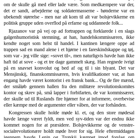
om de skulle gå med eller lade være. Som medkæmpere var der,
det er sandt, arbejderne og sol­datermasserne - bønderne var en
ubekendt størrelse - men nar alt kom til alt var bolsjevikkerne en
politisk gruppe uden overflod på erfarne og uddannede folk...
Rjazanov var på vej op ad fortrappen og forklarede i en slags
galgenhumoristisk stemning, at han, handels­kommissæren, ikke
kendte noget som helst til handel. I kantinen længere oppe ad
trappen sad en mand alene i et hjørne i en fareskindskappe og tøj,
som var - jeg ville sige: »sovet til«, men naturligvis havde han ikke
haft tid at sove - og et tre dage gammelt skæg. Han regnede ivrigt
på en snavset konvolut og bed af og til i sin blyant. Det var
Mensjinskij, finanskommissæren, hvis kvalifikationer var, at han
engang havde været kontorist i en fransk bank... Og de fire mænd,
der småløb gennem hallen fra den militære revolutions­komites
kontor og skrev på, små lapper i forbifarten, de var kommissærer,
der skulle ud til Ruslands fire hjørner for at informere, overbevise
eller kæmpe med de argumenter eller våben, der var forhånden.
Kongressen skulle holde møde kl. et, og den store mødesal
havde længe været fyldt, men ved syv-tiden var der endnu ikke
kommet nogen for at præsidere. Bolsjevikkerne og de venstre-
socialrevolutionære holdt møde hver for sig. Hele eftermiddagen
igennem havde Lenin og Trotskij kæmpet imod forslag om