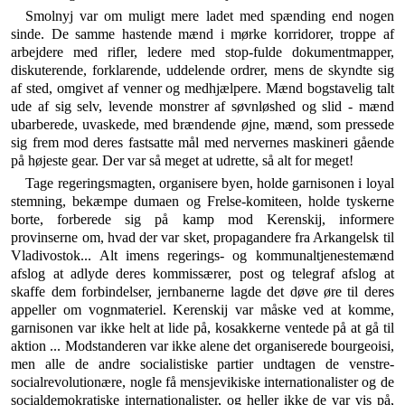
Smolnyj var om muligt mere ladet med spænding end nogen
sinde. De samme hastende mænd i mørke korri­dorer, troppe af
arbejdere med rifler, ledere med stop-fulde dokumentmapper,
diskuterende, forklarende, ud­delende ordrer, mens de skyndte sig
af sted, omgivet af venner og medhjælpere. Mænd bogstavelig talt
ude af sig selv, levende monstrer af søvnløshed og slid - mænd
ubarberede, uvaskede, med brændende øjne, mænd, som pressede
sig frem mod deres fastsatte mål med nervernes maskineri gående
på højeste gear. Der var så meget at udrette, så alt for meget!
Tage rege­ringsmagten, organisere byen, holde garnisonen i loyal
stemning, bekæmpe dumaen og Frelse-komiteen, holde tyskerne
borte, forberede sig på kamp mod Kerenskij, informere
provinserne om, hvad der var sket, propa­gandere fra Arkangelsk til
Vladivostok... Alt imens regerings- og kommunaltjenestemænd
afslog at adlyde deres kommissærer, post og telegraf afslog at
skaffe dem forbindelser, jernbanerne lagde det døve øre til deres
appeller om vognmateriel. Kerenskij var måske ved at komme,
garnisonen var ikke helt at lide på, kosakkerne ventede på at gå til
aktion ... Modstanderen var ikke alene det organiserede bourgeoisi,
men alle de andre socialistiske partier undtagen de venstre-
socialrevolu­tionære, nogle få mensjevikiske internationalister og de
socialdemokratiske internationalister, og heller ikke de var vis på,