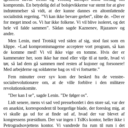
kompromis. En betydelig del af bolsjevikkerne var stemt for at give
indrømmelser så vidt, at der kunne dannes en altom­fattende
socialistisk regering. ”Vi kan ikke bevare grebet”, råbte de. »Der er
for meget imod os. Vi har ikke folkene. Vi vil blive isoleret, og det
hele vil falde sammen”. Sådan sagde Kaznenev, Rjazanov og
andre.
Men Lenin, med Trotskij ved siden af sig, stod fast som en
klippe. »Lad kompromismagerne acceptere vort program, så kan
de komme med! Vi vil ikke vige en tomme. Hvis der er
kammerater her, som ikke har mod eller vilje til at turde, hvad vi
tør, så lad dem gå sam­men med resten af kujoner og forsonere!
Med arbejder­ne og soldaterne bag os vil vi fortsætte.”
Fem minutter over syv kom der besked fra de ven­stre-
socialrevolutionære om, at de ville forblive i den militære
revolutionskomite.
”Der kan I se”, sagde Lenin. ”De følger os”.
Lidt senere, mens vi sad ved pressebordet i den store sal, var der
en anarkist, korrespondent til borgerlige blade, der foreslog mig, at
vi skulle ga ud for at finde ud af, hvad der var blevet af
kongressens præsidium. Der var ingen i TsIKs kontor, heller ikke i
Petrograd­sovjettens kontor. Vi vandrede fra rum til rum i det