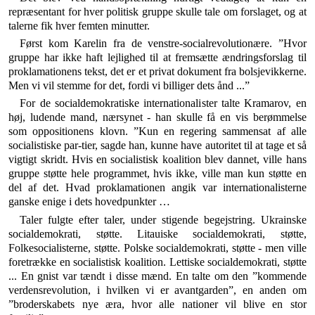
repræsentant for hver politisk gruppe skulle tale om forslaget, og at
talerne fik hver femten minut­ter.
Først kom Karelin fra de venstre-socialrevolutionære. ”Hvor
gruppe har ikke haft lejlighed til at fremsætte ændringsforslag til
proklamationens tekst, det er et pri­vat dokument fra bolsjevikkerne.
Men vi vil stemme for det, fordi vi billiger dets ånd ...”
For de socialdemokratiske internationalister talte Kramarov, en
høj, ludende mand, nærsynet - han skulle få en vis berømmelse
som oppositionens klovn. ”Kun en regering sammensat af alle
socialistiske par-tier, sagde han, kunne have autoritet til at tage et så
vigtigt skridt. Hvis en socialistisk koalition blev dannet, ville hans
gruppe støtte hele programmet, hvis ikke, ville man kun støtte en
del af det. Hvad proklamationen angik var internationalisterne
ganske enige i dets hovedpunkter …
Taler fulgte efter taler, under stigende begejstring. Ukrainske
socialdemokrati, støtte. Litauiske socialde­mokrati, støtte,
Folkesocialisterne, støtte. Polske social­demokrati, støtte - men ville
foretrække en socialistisk koalition. Lettiske socialdemokrati, støtte
... En gnist var tændt i disse mænd. En talte om den ”kommende
verdensrevolution, i hvilken vi er avantgarden”, en anden om
”broderskabets nye æra, hvor alle nationer vil blive en stor