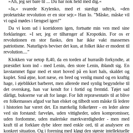
»Ah, jeg ser bare til ... Du har nok held med dig.«
»Ja,« svarede Krylenko, med et stædigt udtryk, »den
proletariske revolution er en stor sejr.« Han lo. ”Måske, måske vil
vi også mødes i fængsel igen!”
Da vi kom ud i korridoren igen, fortsatte min ven med sine
forklaringer. »I ser, jeg er tilhænger af Kro­potkin. For os er
revolutionen en stor fiasko, den har ikke vakt massernes
patriotisme. Naturligvis beviser det kun, at folket ikke er modent til
revolution....”
Klokken var netop 8,40, da en torden af hurraråb forkyndte, at
præsidiet kom ind - med Lenin, den store Lenin, iblandt sig. En
lavstammet figur med et stort hoved på en kort hals, skaldet og
kuplet. Små øjne, kort næse, en bred og venlig mund og en kraftig
hage, i øjeblikket barberet, men allerede med synlig begyndelse til
det overskæg, han var kendt for i fortid og fremtid. Tøjet sad
dårligt, bukserne var alt for lange. For lidt repræsentativ til at blive
en folkemasses afgud var han elsket og tilbedt som måske få ledere
i histo­rien har været det. En mærkelig folkefører - en leder alene
ved sin forstand: farveløs, uden vittigheder, uden kompromisser,
uden fordomme, uden maleriske mærkværdigheder - men med
kraft til at forklare dybe ideer med enkle ord, til at analysere en
konkret situa­tion. Og i forening med kløgt den største intellektuelle