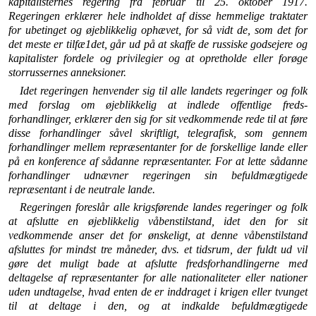
kapitalisternes regering fra februar til 25. oktober 1917.
Regeringen erklærer hele indholdet af disse hemmelige traktater
for ubetinget og øjeblikkelig ophævet, for så vidt de, som det for
det meste er tilfæ1det, går ud på at skaffe de russiske godsejere og
kapitalister fordele og pri­vilegier og at opretholde eller forøge
storrussernes an­neksioner.
Idet regeringen henvender sig til alle landets regeringer og folk
med forslag om øjeblikkelig at indlede offentlige freds­
forhandlinger, erklærer den sig for sit vedkommende rede til at føre
disse forhandlinger såvel skriftligt, telegrafisk, som gennem
forhandlinger mellem repræsentanter for de forskel­lige lande eller
på en konference af sådanne repræsentanter. For at lette sådanne
forhandlinger udnævner regeringen sin befuldmægtigede
repræsentant i de neutrale lande.
Regeringen foreslår alle krigsførende landes regeringer og folk
at afslutte en øjeblikkelig våbenstilstand, idet den for sit
vedkommende anser det for ønskeligt, at denne våbenstil­stand
afsluttes for mindst tre måneder, dvs. et tidsrum, der fuldt ud vil
gøre det muligt bade at afslutte fredsforhandlin­gerne med
deltagelse af repræsentanter for alle nationaliteter eller nationer
uden undtagelse, hvad enten de er inddraget i krigen eller tvunget
til at deltage i den, og at indkalde be­fuldmægtigede