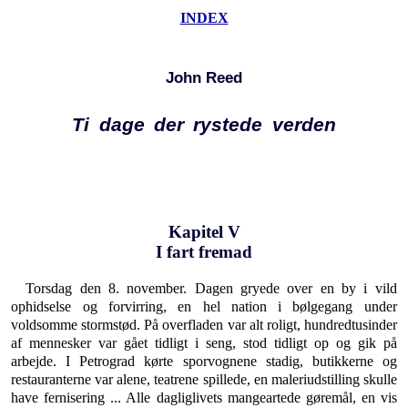
INDEX
John Reed
Ti dage der rystede verden
Kapitel V
I fart fremad
Torsdag den 8. november. Dagen gryede over en by i vild
ophidselse og forvirring, en hel nation i bølgegang under
voldsomme stormstød. På overfladen var alt ro­ligt, hundredtusinder
af mennesker var gået tidligt i seng, stod tidligt op og gik på
arbejde. I Petrograd kørte sporvognene stadig, butikkerne og
restauranterne var alene, teatrene spillede, en maleriudstilling skulle
have fernisering ... Alle dagliglivets mangeartede gøremål, en vis