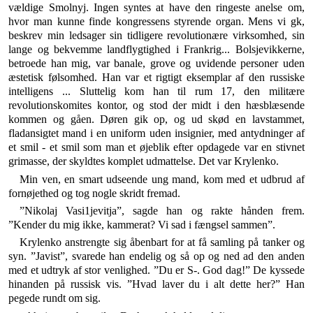
vældige Smolnyj. Ingen syntes at have den ringeste anelse om,
hvor man kunne finde kongressens styrende organ. Mens vi gk,
beskrev min ledsager sin tidligere revolutionære virksomhed, sin
lange og bekvemme landflygtighed i Frankrig... Bolsjevikkerne,
betroede han mig, var banale, grove og uvidende personer uden
æstetisk følsomhed. Han var et rigtigt eksemplar af den russiske
intelligens ... Sluttelig kom han til rum 17, den militære
revolutionskomites kontor, og stod der midt i den hæsblæsende
kommen og gåen. Døren gik op, og ud skød en lavstammet,
fladansigtet mand i en uniform uden insignier, med antydninger af
et smil - et smil som man et øjeblik efter opdagede var en stivnet
grimasse, der skyldtes komplet udmattelse. Det var Krylenko.
Min ven, en smart udseende ung mand, kom med et udbrud af
fornøjethed og tog nogle skridt fremad.
”Nikolaj Vasi1jevitja”, sagde han og rakte hånden frem.
”Kender du mig ikke, kammerat? Vi sad i fængsel sammen”.
Krylenko anstrengte sig åbenbart for at få samling på tanker og
syn. ”Javist”, svarede han endelig og så op og ned ad den anden
med et udtryk af stor venlighed. ”Du er S-. God dag!” De kyssede
hinanden på russisk vis. ”Hvad laver du i alt dette her?” Han
pegede rundt om sig.