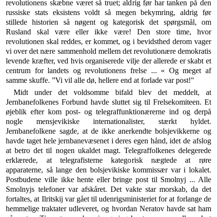
revolutionens skæbne været så truet; aldrig før har tanken på den
russiske stats eksistens voldt så megen bekymring, aldrig før
stillede historien så nøgent og kategorisk det spørgsmål, om
Rusland skal være eller ikke være! Den store time, hvor
revolutionen skal reddes, er kommet, og i bevidsthed derom vager
vi over det nære sammenhold mellem det revolutionære demokratis
levende kræfter, ved hvis organiserede vilje der allerede er skabt et
centrum for landets og revolu­tionens frelse ... « Og meget af
samme skuffe. ”Vi vil alle dø, hellere end at forlade var post!"
Midt under det voldsomme bifald blev det meddelt, at
Jernbanefolkenes Forbund havde sluttet sig til Frelse­komiteen. Et
øjeblik efter kom post- og telegraffunk­tionærerne ind og derpå
nogle mensjevikiske interna­tionalister, stærkt hyldet.
Jernbanefolkene sagde, at de ikke anerkendte bolsjevikkerne og
havde taget hele jernbanevæsenet i deres egen hånd, idet de afslog
at betro det til nogen ukaldet magt. Telegraffolkenes dele­gerede
erklærede, at telegrafisterne kategorisk nægtede at røre
apparaterne, så lange den bolsjevikiske kommis­sær var i lokalet.
Postbudene ville ikke hente eller bringe post til Smolnyj ... Alle
Smolnyjs telefoner var afskåret. Det vakte star morskab, da det
fortaltes, at Ilritskij var gået til udenrigsministeriet for at forlange de
hemmelige traktater udleveret, og hvordan Neratov havde sat ham