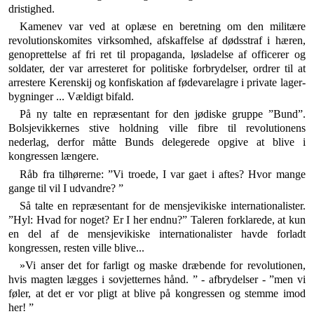
dristighed.
Kamenev var ved at oplæse en beretning om den mi­litære
revolutionskomites virksomhed, afskaffelse af dødsstraf i hæren,
genoprettelse af fri ret til propagan­da, løsladelse af officerer og
soldater, der var arresteret for politiske forbrydelser, ordrer til at
arrestere Keren­skij og konfiskation af fødevarelagre i private lager­
bygninger ... Vældigt bifald.
På ny talte en repræsentant for den jødiske gruppe ”Bund”.
Bolsjevikkernes stive holdning ville fibre til revolutionens
nederlag, derfor måtte Bunds delegerede opgive at blive i
kongressen længere.
Råb fra tilhørerne: ”Vi troede, I var gaet i aftes? Hvor mange
gange til vil I udvandre? ”
Så talte en repræsentant for de mensjevikiske inter­nationalister.
”Hyl: Hvad for noget? Er I her endnu?” Taleren forklarede, at kun
en del af de mensjevikiske internationalister havde forladt
kongressen, resten ville blive...
»Vi anser det for farligt og maske dræbende for re­volutionen,
hvis magten lægges i sovjetternes hånd. ” - afbrydelser - ”men vi
føler, at det er vor pligt at blive på kongressen og stemme imod
her! ”