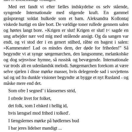
Med eet fandt vi efter fælles indskydelse os selv stå­ende,
syngende Internationale med stigende kraft. En gammel
gråsprængt soldat hulkede som et barn. Aleksandra Kollontaj
viskede hurtigt en tåre bort. De vældige toner rullede gennem salen
og hørtes langt bore. »Krigen er slut! Krigen er slut! t< sagde en
ung ar­bejder nær ved mig med strålende ansigt. Og da san­gen var
endt, og vi stod der i en genert stilhed, råbte en bagest i salen:
»Kammerater! Lad os mindes dem, der døde for friheden!” Så
begyndte vi at synge sørge­marchen, den langsomme, melankolske
og dog sejrs­visse hymne, så russisk og bevægende. Internationale
var trods alt en udenlandsk melodi. Sørgemarchen fore­kom at være
selve sjælen i disse mørke masser, hvis delegerede sad i sovjettens
sal og ud fra dunkle visio­ner begyndte at bygge et nyt Rusland - og
måske mere end det.
Som ofre I segned’ i klassernes strid,
I ofrede livet for folket,
det folk, som I elsked i hellig id,
hvis længsel mod frihed i tolked'.
I fængslernes mørke på bødlernes bud
I bar jeres lidelser mandigt ...