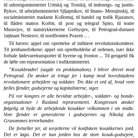
til udenrigs­ministeriet Uritskij og Trotskij, til indenrigs- og justits-
Rykov, til arbejdsministeriet Sjljapnikov, til finans- Mensjinskij, til
socialministeriet madame Kollontaj, til handel og trafik Rjazanov,
til flåden matros Korbir, til post og telegraf Spiro, til teatre
Muravjov, til statstryk­kerierne Gerbysjev, til Petrograd-dumaen
1øjtnant Ne­sterov, til nordfronten Pozern .. .
Til hæren: appel om oprettelse af militære revolu­tionskomiteer.
Til jernbanefolkene: appel om oprethol­delse af ordenen, især ikke
forhale fødevaretransporter til byerne og fronton ... Til gengæld fik
de løfte om repræsentation i trafikministeriet.
”Kosakbrødre! (sagde en proklamation). I bliver drevet mod
Petrograd. De ønsker at tvinge jer i kamp mod hovedstadens
revolutionære arbejdere og soldater. Tro ikke et ord af, hvad vore
fælles fjender, godsejerne og kapitalisterne, siger.
På vor kongres er alle bevidste arbejder-, soldater- og bonde-
organisationer i Rusland repræsenteret. Kongressen øn­sker
følgelig at byde de arbejdende kosakker velkommen i sin midte.
Vore fjender er generalerne i godsejernes og Nikolaj den
Grusommes terrorbander.
De fortæller jer, at sovjetterne vil konfiskere kosakkernes jord.
Det er løgn. Det er kun jorden hos de store kosak-gods­ejere,