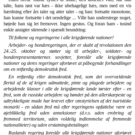
talte, hans røst var hæs - ikke ubehageligt hæs, men med en vis
hærdning efter års taler og atter taler - og han: fortsatte monotone,
han kunne fortsætte i det uendelige ... Ville han understrege noget,
bøjede han sig let fremover. Ingen gestus. Og foran ham - tusind
enkle ansigter stirrende i spændt beundring:
Til folkene og regeringerne i alle krigsførende nationer!
Arbejder- og bonderegeringen, der er skabt af revolutio­nen den
24.-25. oktober og støtter sig til arbejder-, soldater- og
bonderepræsentanternes sovjetter, foreslår alle krigsførende
nationer og deres regeringer ufortøvet at påbegynde forhandlinger
om en retfærdig demokratisk fred.
En retfærdig eller demokratisk fred, som det overvældende
flertal af de af krigen udmattede, pinte og plagede arbejdere og
arbejdende klasser i alle de krigsførende lande tørster efter - en
fred, som de russiske arbejdere og bønder på den allerskarpeste og
udtrykkeligste made har krævet efter om­styrtelsen af det tsaristiske
monarki - en sådan fred må efter regeringens opfattelse være en
øjeblikkelig fred uden anneksioner (d.v.s. uden erobring af
fremmed territorium, uden voldelig indlemmelse af fremmede
nationaliteter) og uden erstatningsbetalinger.
Ruslands regering foreslår alle krigsførende nationer ufor­tøvet