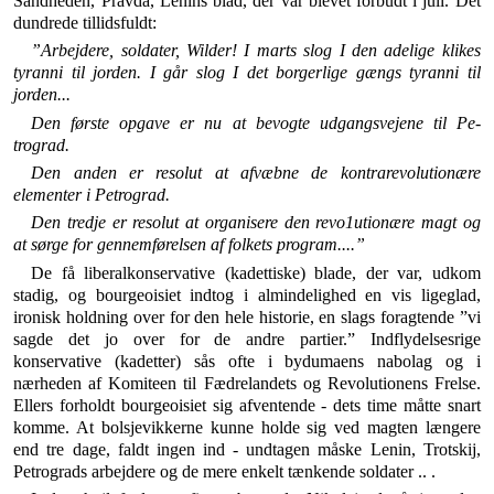
Sandheden, Pravda, Lenins blad, der var blevet forbudt i juli. Det
dundrede tillidsfuldt:
”Arbejdere, soldater, Wilder! I marts slog I den adelige klikes
tyranni til jorden. I går slog I det borgerlige gængs tyranni til
jorden...
Den første opgave er nu at bevogte udgangsvejene til Pe­
trograd.
Den anden er resolut at afvæbne de kontrarevolutionære
elementer i Petrograd.
Den tredje er resolut at organisere den revo1utionære magt og
at sørge for gennemførelsen af folkets program....”
De få liberalkonservative (kadettiske) blade, der var, udkom
stadig, og bourgeoisiet indtog i almindelighed en vis ligeglad,
ironisk holdning over for den hele historie, en slags foragtende ”vi
sagde det jo over for de andre partier.” Indflydelsesrige
konservative (kadetter) sås ofte i bydumaens nabolag og i
nærheden af Komiteen til Fædrelandets og Revolutionens Frelse.
Ellers for­holdt bourgeoisiet sig afventende - dets time måtte snart
komme. At bolsjevikkerne kunne holde sig ved magten længere
end tre dage, faldt ingen ind - und­tagen måske Lenin, Trotskij,
Petrograds arbejdere og de mere enkelt tænkende soldater .. .