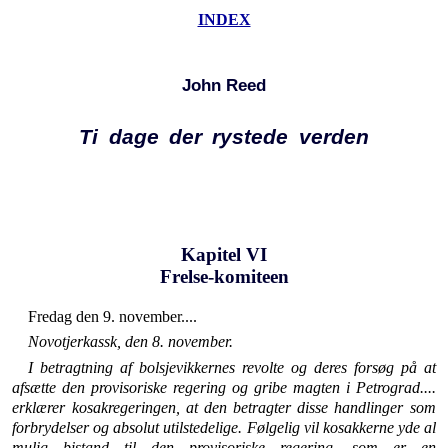
INDEX
John Reed
Ti dage der rystede verden
Kapitel VI
Frelse-komiteen
Fredag den 9. november....
Novotjerkassk, den 8. november.
I betragtning af bolsjevikkernes revolte og deres forsøg på at
afsætte den provisoriske regering og gribe magten i Petrograd....
erklærer kosakregeringen, at den betragter disse handlinger som
forbrydelser og absolut utilstedelige. Følgelig vil kosakkerne yde al
mulig bistand til den provisoriske rege­ring, som er en