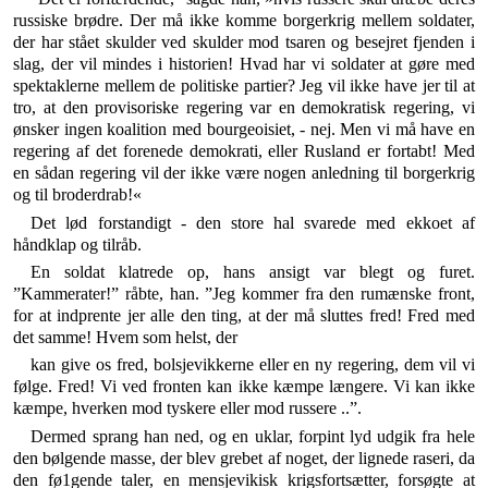
russiske brødre. Der må ikke komme bor­gerkrig mellem soldater,
der har stået skulder ved skul­der mod tsaren og besejret fjenden i
slag, der vil mindes i historien! Hvad har vi soldater at gøre med
spektak­lerne mellem de politiske partier? Jeg vil ikke have jer til at
tro, at den provisoriske regering var en demokra­tisk regering, vi
ønsker ingen koalition med bourgeoisiet, - nej. Men vi må have en
regering af det forenede de­mokrati, eller Rusland er fortabt! Med
en sådan regering vil der ikke være nogen anledning til borgerkrig
og til broderdrab!«
Det lød forstandigt - den store hal svarede med ek­koet af
håndklap og tilråb.
En soldat klatrede op, hans ansigt var blegt og furet.
”Kammerater!” råbte, han. ”Jeg kommer fra den rumæn­ske front,
for at indprente jer alle den ting, at der må sluttes fred! Fred med
det samme! Hvem som helst, der
kan give os fred, bolsjevikkerne eller en ny regering, dem vil vi
følge. Fred! Vi ved fronten kan ikke kæmpe længere. Vi kan ikke
kæmpe, hverken mod tyskere el­ler mod russere ..”.
Dermed sprang han ned, og en uklar, forpint lyd udgik fra hele
den bølgende masse, der blev grebet af noget, der lignede raseri, da
den fø1gende taler, en mensjevikisk krigsfortsætter, forsøgte at