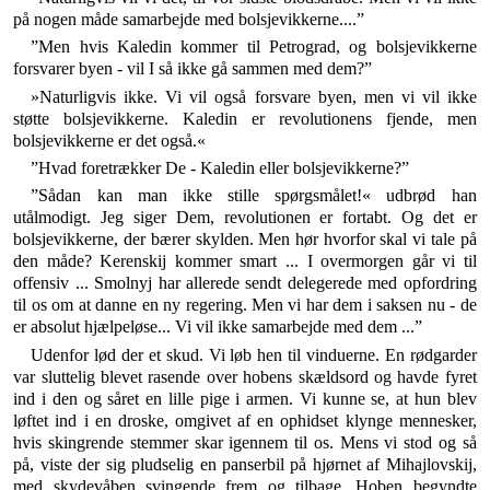
på nogen måde samarbejde med bolsjevik­kerne....”
”Men hvis Kaledin kommer til Petrograd, og bolsje­vikkerne
forsvarer byen - vil I så ikke gå sammen med dem?”
»Naturligvis ikke. Vi vil også forsvare byen, men vi vil ikke
støtte bolsjevikkerne. Kaledin er revolutionens fjende, men
bolsjevikkerne er det også.«
”Hvad foretrækker De - Kaledin eller bolsjevikker­ne?”
”Sådan kan man ikke stille spørgsmålet!« udbrød han
utålmodigt. Jeg siger Dem, revolutionen er fortabt. Og det er
bolsjevikkerne, der bærer skylden. Men hør hvorfor skal vi tale på
den måde? Kerenskij kommer smart ... I overmorgen går vi til
offensiv ... Smolnyj har allerede sendt delegerede med opfordring
til os om at danne en ny regering. Men vi har dem i saksen nu - de
er absolut hjælpeløse... Vi vil ikke samarbejde med dem ...”
Udenfor lød der et skud. Vi løb hen til vinduerne. En rødgarder
var sluttelig blevet rasende over hobens skældsord og havde fyret
ind i den og såret en lille pige i armen. Vi kunne se, at hun blev
løftet ind i en droske, omgivet af en ophidset klynge mennesker,
hvis sking­rende stemmer skar igennem til os. Mens vi stod og så
på, viste der sig pludselig en panserbil på hjørnet af Mi­hajlovskij,
med skydevåben svingende frem og tilbage. Hoben begyndte