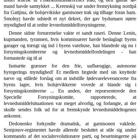
mand havde samtykket ... Kerenskij var under frem­rykning nordpå
fra Gattjina, de bolsjevikiske garnisoner trak sig tilbage foran ham.
Smolnyj havde udstedt et nyt dekret, der gav bydumaen større
myndighed til at ordne levnedsmiddelforsyningerne.
Denne sidste fornærmelse vakte et sandt raseri. Denne Lenin,
kupmanden, tyrannen, hvis kommissærer havde beslaglagt byens
garager og trængt sig ind i byens va­rehuse, han blandede sig nu i
forsyningskomiteerne og levnedsmiddelfordelingen - han
formastede sig til at
fastsætte grænser for den frie, uafhængige, autonome
byregerings myndighed! Et medlem fægtede med sin knyttede
næve og stillede forslag om at indstille føde­vareleverancerne fra
byens lagre, hvis bolsjevikkerne vovede at blande sig i
forsyningskomiteerne ... En anden, der repræsenterede den
Specielle Forsyningskomite, rapporterede, at
levnedsmiddelsituationen var meget al­vorlig, og forlangte, at der
skulle sendes folk ud for at fremskynde levnedsmiddeltogenes
ankomst.
Dedonenko forkyndte dramatisk, at garnisonen vak­lede.
Semjonov-regimentet havde allerede besluttet at stile sig under
kommando af det socialrevolutionære parti, og besætningerne på