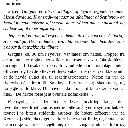
nordfronten:
»Byen Gattjina er blevet indtaget af loyale regimenter uden
blodsudgydelse. Kronstadt-matroser og afdelinger af Semjo­nov- og
Ismajlov-regimenterne afleverede deres våben uden modstand og
sluttede sig til regeringstropperne.
Jeg beordrer alle udpegede enheder til at avancere så hur­tigt
som muligt. Den militære revolutionskomite har beordret sine
tropper til at trække sig tilbage
Gattjina, ca. 30 km i sydvest, var faldet om natten. Tropper fra
de to omtalte regimenter - ikke matroser­ne - var faktisk blevet
omringet af kosakker, mens de vandrede om i nabolaget uden
officerer, og havde afle­veret deres våben, men det var ikke sandt,
at de havde sluttet sig til regeringstropperne. Netop nu var de
skare­vis nået frem til Smolnyj, forvirrede og skamfulde, og
forsøgte at forklare. De havde ikke troet, at kosakker­ne var så
nær.... De havde forsøgt at overtale kosak­kerne ...
Øjensynlig var der den vildeste forvirring langs den
revolutionære front. Garnisonerne i alle småbyerne syd var håbløst
revnet i to bittert stridende grupper: de højere officerer var på
Kerenskijs side, da noget stær­kere ikke var at finde, og flertallet af
de menige var med sovjetterne, resten svingede utilpas frem og