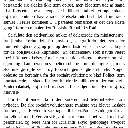
betragtede sig aldeles ikke som opløst, men blot som ude af stand
til at fortsætte sine an­strengelser indtil det fandt et nyt mødelokale,
og i mel­lemtiden havde rådets Frelsekomite besluttet at ind­træde
samlet i Frelse-komiteen ... I parentes bemærket er det den sidste
gang historien omtaler den Russiske Republiks Råd.. .
Så fulgte den sædvanlige række af delegerede fra mi­nisterierne,
fra jernbaneforbundet, fra post- og telegraf­forbundet, som for
hundredeogtiende gang gentog deres faste vilje til ikke at arbejde
for de bolsjevikiske kup­mænd. En officerselev, som havde været
med i Vinter­paladset, fortalte en stærkt koloreret historie om sin
egen og kammeraternes heltemod og om de røde garders
skammelige opførsel - og forsamlingen slugte det hele. Nogen
oplæste en beretning fra det socialrevolutionære blad Folket, som
konstaterede, at skade for fem hun­drede millioner rubler var sket i
Vinterpaladset, og med masser af detaljer om plyndring og
hærværk.
Fra tid til anden kom der kurerer med telefonbesked om
nyheder. De fire socialrevolutionnære ministre var blevet 1øsladt
fra fængslet. Krylenko var taget til Peter-Paulsfæstningen for at
fortælle admiral Verderevskij, at marineministeriet var forladt af
personalet, og bede ham for Ruslands skyld genoptage arbejdet
under le­delse af Folkekommissærernes Råd, og den gamle sø-