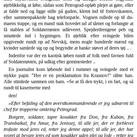
øjeblikkelig at løbe, sådan som Petro­grad-opløb plejer at gøre, eller
at falde ned og ligge stille på gaden, klemt ind til fortovskanten,
eller sammenpakkede bag telefonpæle. Vognen rullede op til du­
maens trappe, og en mand stak hovedet ud af tårnet og forlangte at
få stablen af Soldaterrøsten udleveret. Spej­derdrengene peb og
smuttede ind i bygningen. Et øje­blik efter svingede bilen
opgivende rundt op ad Nevskij, mens nogle hundrede mænd og
kvinder samlede sig op og begyndte at banke støvet af deres tøj .. .
Indenfor var der en kaotisk løben rundt af folk med favnen fuld
af Soldaterrøsten, på udkig efter gemmesteder ..
En journalist kom løbende ind i rummet og svingede med et
stykke papir. ”Her er en proklamation fra Kras­nov!” råbte han.
Alle stimlede sammen om ham. »Se at få den trykt, i en fart, og så
rundt til kasernerne med
den!
»Efter befaling af den øverstkommanderende er jeg ud­nævnt til
chef for tropperne omkring Petrograd.
Borgere, soldater, tapre kosakker fra Don, fra Kuban, fra
Transbaikal, fra Amur, fra Jenissej, til alle jer, der er forblevet
trofaste mod jeres ed, retter jeg denne appel; til alle jer, der har
svoret at bevare jeres ed som kosakker uden plet og lyde - retter jeg