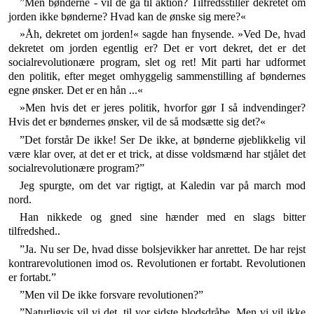
”Men bønderne - vil de gå til aktion? Tilfredsstiller dekretet om
jorden ikke bønderne? Hvad kan de ønske sig mere?«
»Åh, dekretet om jorden!« sagde han fnysende. »Ved De, hvad
dekretet om jorden egentlig er? Det er vort dekret, det er det
socialrevolutionære program, slet og ret! Mit parti har udformet
den politik, efter meget om­hyggelig sammenstilling af bøndernes
egne ønsker. Det er en hån ...«
»Men hvis det er jeres politik, hvorfor gør I så ind­vendinger?
Hvis det er bøndernes ønsker, vil de så modsætte sig det?«
”Det forstår De ikke! Ser De ikke, at bønderne øjeblikkelig vil
være klar over, at det er et trick, at disse voldsmænd har stjålet det
socialrevolutionære program?”
Jeg spurgte, om det var rigtigt, at Kaledin var på march mod
nord.
Han nikkede og gned sine hænder med en slags bitter
tilfredshed..
”Ja. Nu ser De, hvad disse bolsjevikker har anrettet. De har rejst
kontrarevolutionen imod os. Re­volutionen er fortabt. Revolutionen
er fortabt.”
”Men vil De ikke forsvare revolutionen?”
”Naturligvis vil vi det, til vor sidste blodsdråbe. Men vi vil ikke