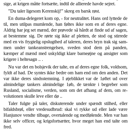
sige, at krigen måtte fortsætte, indtil de allierede havde sejret.
”Du taler ligesom Kerenskij!” skreg en barsk røst.
En duma-delegeret kom op, - for neutralitet. Hans ord lyttede de
til, men utilpas mumlende, han føltes ikke som en af deres egne.
Aldrig har jeg set mænd, der prøvede så hårdt at finde ud af sagen,
at bestemme sig. De rørte sig ikke af pletten, de stod og stirrede
med en vis frygtelig opslugthed af taleren, deres bryn trak sig sam­
men under tankeanstrengelsen, sveden stod dem på panden,
kæmper af mænd med uskyldigt klare barneøjne og ansigter som
krigere i heltesagn .. .
Nu var det en bolsjevik der talte, en af deres egne folk, voldsom,
fyldt af had. De syntes ikke bedre om ham end om den anden. Det
var ikke deres sindsstem­ning. I øjeblikket var de 1øftet ud over
almindelige tan­kers almindelige 1øb, de tænkte i begreber som
Rusland, socialisme, verden, som om det afhang af dem, om re­
volutionen skulle leve eller dø ..
Taler fulgte på taler, diskuterende under spændt stil­hed, eller
bifaldsbrøl, eller vredesudbrud: skal vi rykke ud eller lade være
Hanjunov vendte tilbage, overtalen­de og medfølende. Men var han
ikke selv officer, og krigsfortsætter, hvor meget han end talte om
fred.