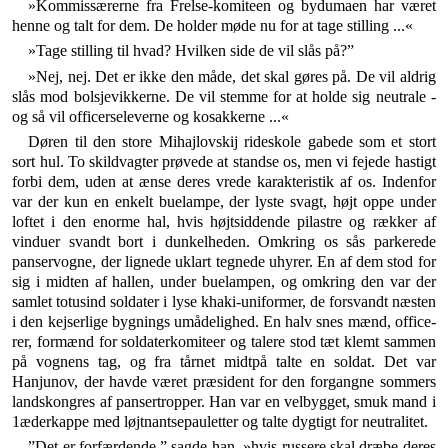
»Kommissærerne fra Frelse-komiteen og bydumaen har været
henne og talt for dem. De holder møde nu for at tage stilling ...«
»Tage stilling til hvad? Hvilken side de vil slås på?”
»Nej, nej. Det er ikke den måde, det skal gøres på. De vil aldrig
slås mod bolsjevikkerne. De vil stemme for at holde sig neutrale -
og så vil officerseleverne og kosak­kerne ...«
Døren til den store Mihajlovskij rideskole gabede som et stort
sort hul. To skildvagter prøvede at standse os, men vi fejede hastigt
forbi dem, uden at ænse deres vrede karakteristik af os. Indenfor
var der kun en en­kelt buelampe, der lyste svagt, højt oppe under
loftet i den enorme hal, hvis højtsiddende pilastre og rækker af
vinduer svandt bort i dunkelheden. Omkring os sås par­kerede
panservogne, der lignede uklart tegnede uhyrer. En af dem stod for
sig i midten af hallen, under buelam­pen, og omkring den var der
samlet totusind soldater i lyse khaki-uniformer, de forsvandt næsten
i den kejser­lige bygnings umådelighed. En halv snes mænd, office­
rer, formænd for soldaterkomiteer og talere stod tæt klemt sammen
på vognens tag, og fra tårnet midtpå talte en soldat. Det var
Hanjunov, der havde været præsident for den forgangne sommers
landskongres af pansertrop­per. Han var en velbygget, smuk mand i
1æderkappe med løjtnantsepauletter og talte dygtigt for neutralitet.
”Det er forfærdende,” sagde han, »hvis russere skal dræbe deres