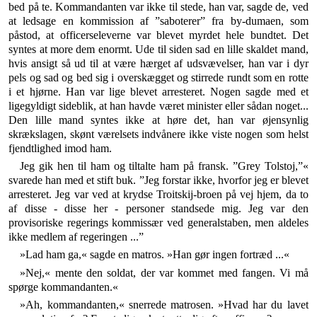
bed på te. Kom­mandanten var ikke til stede, han var, sagde de, ved
at ledsage en kommission af ”saboterer” fra by-dumaen, som
påstod, at officerseleverne var blevet myrdet hele bundtet. Det
syntes at more dem enormt. Ude til si­den sad en lille skaldet mand,
hvis ansigt så ud til at være hærget af udsvævelser, han var i dyr
pels og sad og bed sig i overskægget og stirrede rundt som en rotte
i et hjørne. Han var lige blevet arresteret. Nogen sagde med et
ligegyldigt sideblik, at han havde været minister eller sådan noget...
Den lille mand syntes ikke at høre det, han var øjensynlig
skrækslagen, skønt værelsets indvånere ikke viste nogen som helst
fjendtlighed imod ham.
Jeg gik hen til ham og tiltalte ham på fransk. ”Grey Tolstoj,”«
svarede han med et stift buk. ”Jeg forstar ikke, hvorfor jeg er blevet
arresteret. Jeg var ved at krydse Troitskij-broen på vej hjem, da to
af disse - disse her - personer standsede mig. Jeg var den
provisoriske re­gerings kommissær ved generalstaben, men aldeles
ikke medlem af regeringen ...”
»Lad ham ga,« sagde en matros. »Han gør ingen for­træd ...«
»Nej,« mente den soldat, der var kommet med fangen. Vi må
spørge kommandanten.«
»Ah, kommandanten,« snerrede matrosen. »Hvad har du lavet