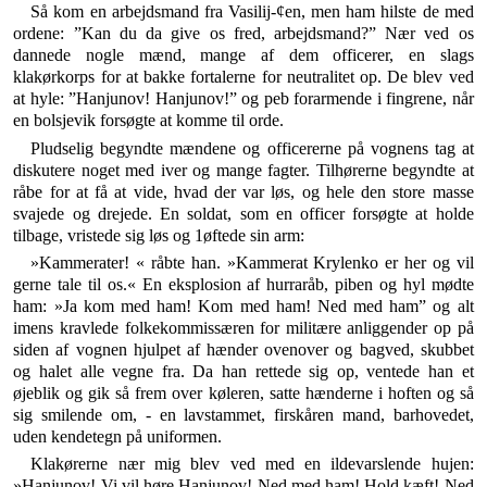
Så kom en arbejdsmand fra Vasilij-¢en, men ham hilste de med
ordene: ”Kan du da give os fred, arbejdsmand?” Nær ved os
dannede nogle mænd, mange af dem office­rer, en slags
klakørkorps for at bakke fortalerne for neu­tralitet op. De blev ved
at hyle: ”Hanjunov! Hanjunov!” og peb forarmende i fingrene, når
en bolsjevik forsøgte at komme til orde.
Pludselig begyndte mændene og officererne på vog­nens tag at
diskutere noget med iver og mange fagter. Tilhørerne begyndte at
råbe for at få at vide, hvad der var løs, og hele den store masse
svajede og drejede. En soldat, som en officer forsøgte at holde
tilbage, vristede sig løs og 1øftede sin arm:
»Kammerater! « råbte han. »Kammerat Krylenko er her og vil
gerne tale til os.« En eksplosion af hurraråb, piben og hyl mødte
ham: »Ja kom med ham! Kom med ham! Ned med ham” og alt
imens kravlede folkekom­missæren for militære anliggender op på
siden af vog­nen hjulpet af hænder ovenover og bagved, skubbet
og halet alle vegne fra. Da han rettede sig op, ventede han et
øjeblik og gik så frem over køleren, satte hænderne i hoften og så
sig smilende om, - en lavstammet, fir­skåren mand, barhovedet,
uden kendetegn på uniformen.
Klakørerne nær mig blev ved med en ildevarslende hujen:
»Hanjunov! Vi vil høre Hanjunov! Ned med ham! Hold kæft! Ned