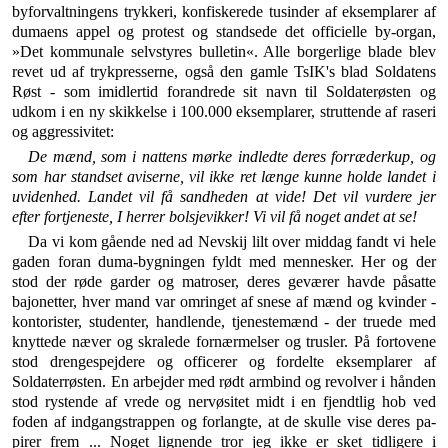
byforvaltningens trykkeri, konfiskerede tusinder af eks­emplarer af
dumaens appel og protest og standsede det officielle by-organ,
»Det kommunale selvstyres bulletin«. Alle borgerlige blade blev
revet ud af trykpresserne, også den gamle TsIK's blad Soldatens
Røst - som imid­lertid forandrede sit navn til Soldaterøsten og
udkom i en ny skikkelse i 100.000 eksemplarer, struttende af ra­seri
og aggressivitet:
De mænd, som i nattens mørke indledte deres forræderkup, og
som har standset aviserne, vil ikke ret længe kunne holde landet i
uvidenhed. Landet vil få sandheden at vide! Det vil vurdere jer
efter fortjeneste, I herrer bolsjevikker! Vi vil få noget andet at se!
Da vi kom gående ned ad Nevskij lilt over middag fandt vi hele
gaden foran duma-bygningen fyldt med mennesker. Her og der
stod der røde garder og matro­ser, deres geværer havde påsatte
bajonetter, hver mand var omringet af snese af mænd og kvinder -
kontori­ster, studenter, handlende, tjenestemænd - der truede med
knyttede næver og skralede fornærmelser og trus­ler. På fortovene
stod drengespejdere og officerer og for­delte eksemplarer af
Soldaterrøsten. En arbejder med rødt armbind og revolver i hånden
stod rystende af vrede og nervøsitet midt i en fjendtlig hob ved
foden af indgangstrappen og forlangte, at de skulle vise deres pa­
pirer frem ... Noget lignende tror jeg ikke er sket tid­ligere i