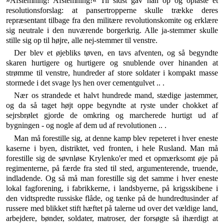
»Afstemning! Afstemning!« Til sidst gav han op og oplaste et
resolutionsforslag: at pansertropperne skulle trække deres
repræsentant tilbage fra den militære revolutionskomite og erklære
sig neutrale i den nuvæ­rende borgerkrig. Alle ja-stemmer skulle
stille sig op til højre, alle nej-stemmer til venstre.
Der blev et øjebliks tøven, en tavs afventen, og så begyndte
skaren hurtigere og hurtigere og snublende over hinanden at
strømme til venstre, hundreder af store soldater i kompakt masse
stormede i det svage lys hen over cementgulvet .. .
Nær os strandede et halvt hundrede mand, stædige ja­stemmer,
og da så taget højt oppe begyndte at ryste un­der chokket af
sejrsbrølet gjorde de omkring og mar­cherede hurtigt ud af
bygningen - og nogle af dem ud af revolutionen .. .
Man må forestille sig, at denne kamp blev repeteret i hver eneste
kaserne i byen, distriktet, ved fronten, i hele Rusland. Man må
forestille sig de søvnløse Krylenko'er med et opmærksomt øje på
regimenterne, på færde fra sted til sted, argumenterende, truende,
indladende. Og så må man forestille sig det samme i hver eneste
lokal fagforening, i fabrikkerne, i landsbyerne, på krigsskibene i
den vidtspredte russiske flåde, og tænke på de hundredtusinder af
russere med blikket stift hæftet på ta­lerne ud over det vældige land,
arbejdere, bønder, sol­dater, matroser, der forsøgte så ihærdigt at