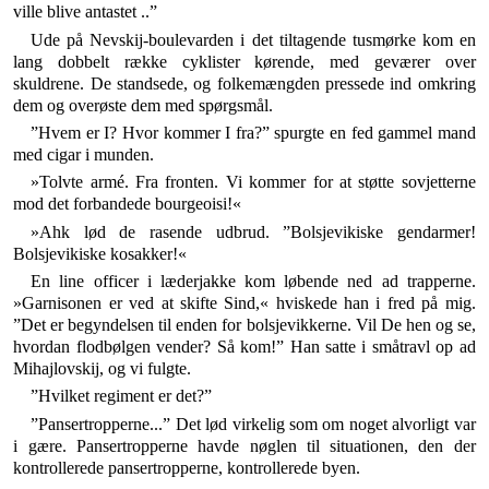
ville blive antastet ..”
Ude på Nevskij-boulevarden i det tiltagende tusmørke kom en
lang dobbelt række cyklister kørende, med ge­værer over
skuldrene. De standsede, og folkemængden pressede ind omkring
dem og overøste dem med spørgsmål.
”Hvem er I? Hvor kommer I fra?” spurgte en fed gam­mel mand
med cigar i munden.
»Tolvte armé. Fra fronten. Vi kommer for at støtte so­vjetterne
mod det forbandede bourgeoisi!«
»Ahk lød de rasende udbrud. ”Bolsjevikiske gendar­mer!
Bolsjevikiske kosakker!«
En line officer i læderjakke kom løbende ned ad trap­perne.
»Garnisonen er ved at skifte Sind,« hviskede han i fred på mig.
”Det er begyndelsen til enden for bolsje­vikkerne. Vil De hen og se,
hvordan flodbølgen vender? Så kom!” Han satte i småtravl op ad
Mihajlovskij, og vi fulgte.
”Hvilket regiment er det?”
”Pansertropperne...” Det lød virkelig som om noget alvorligt var
i gære. Pansertropperne havde nøglen til situationen, den der
kontrollerede pansertropperne, kon­trollerede byen.