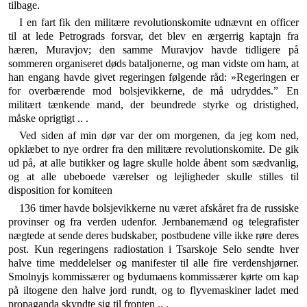
tilbage.
I en fart fik den militære revolutionskomite udnævnt en officer
til at lede Petrograds forsvar, det blev en ær­gerrig kaptajn fra
hæren, Muravjov; den samme Mu­ravjov havde tidligere på
sommeren organiseret døds bataljonerne, og man vidste om ham, at
han engang havde givet regeringen følgende råd: »Regeringen er
for overbærende mod bolsjevikkerne, de må udryddes.” En
militært tænkende mand, der beundrede styrke og dri­stighed,
måske oprigtigt .. .
Ved siden af min dør var der om morgenen, da jeg kom ned,
opklæbet to nye ordrer fra den militære re­volutionskomite. De gik
ud på, at alle butikker og lagre skulle holde åbent som sædvanlig,
og at alle ubeboede værelser og lejligheder skulle stilles til
disposition for komiteen
136 timer havde bolsjevikkerne nu været afskåret fra de russiske
provinser og fra verden udenfor. Jernbane­mænd og telegrafister
nægtede at sende deres budska­ber, postbudene ville ikke røre deres
post. Kun regerin­gens radiostation i Tsarskoje Selo sendte hver
halve time meddelelser og manifester til alle fire verdenshjør­ner.
Smolnyjs kommissærer og bydumaens kommissærer kørte om kap
på iltogene den halve jord rundt, og to flyvemaskiner ladet med
propaganda skyndte sig til fronten .. .