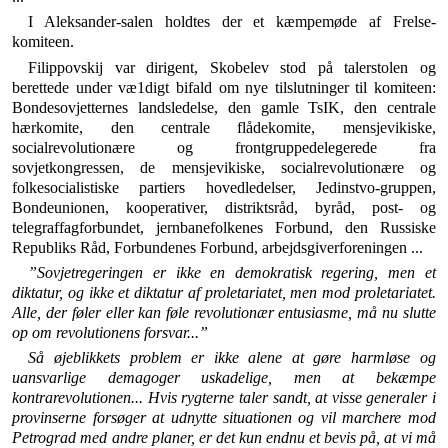
I Aleksander-salen holdtes der et kæmpemøde af Frel­se-
komiteen.
Filippovskij var dirigent, Skobelev stod på talerstolen og
berettede under væ1digt bifald om nye tilslutninger til komiteen:
Bondesovjetternes landsledelse, den gamle TsIK, den centrale
hærkomite, den centrale flådekomite, mensjevikiske,
socialrevolutionære og frontgruppedele­gerede fra
sovjetkongressen, de mensjevikiske, social­revolutionære og
folkesocialistiske partiers hovedledelser, Jedinstvo-gruppen,
Bondeunionen, kooperativer, distriktsråd, byråd, post- og
telegraffagforbundet, jernbanefolkenes Forbund, den Russiske
Republiks Råd, For­bundenes Forbund, arbejdsgiverforeningen ...
”Sovjetregeringen er ikke en demokratisk regering, men et
diktatur, og ikke et diktatur af proletariatet, men mod proletariatet.
Alle, der føler eller kan føle revolu­tionær entusiasme, må nu slutte
op om revolutionens forsvar...”
Så øjeblikkets problem er ikke alene at gøre harmløse og
uansvarlige demagoger uskadelige, men at bekæmpe
kontrarevolutionen... Hvis rygterne taler sandt, at visse generaler i
provinserne forsøger at udnytte situa­tionen og vil marchere mod
Petrograd med andre planer, er det kun endnu et bevis på, at vi må