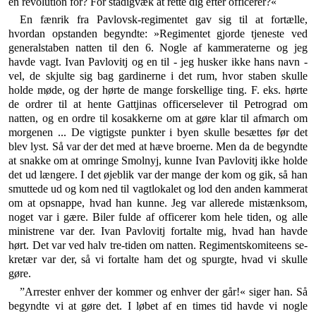
en revolution for? For stadigvæk at rette dig efter officerer?«
En fænrik fra Pavlovsk-regimentet gav sig til at for­tælle,
hvordan opstanden begyndte: »Regimentet gjorde tjeneste ved
generalstaben natten til den 6. Nogle af kammeraterne og jeg
havde vagt. Ivan Pavlovitj og en til - jeg husker ikke hans navn -
vel, de skjulte sig bag gardinerne i det rum, hvor staben skulle
holde møde, og der hørte de mange forskellige ting. F. eks. hørte
de ordrer til at hente Gattjinas officerselever til Petrograd om
natten, og en ordre til kosakkerne om at gøre klar til afmarch om
morgenen ... De vigtigste punkter i byen skulle besættes før det
blev lyst. Så var der det med at hæve broerne. Men da de begyndte
at snakke om at om­ringe Smolnyj, kunne Ivan Pavlovitj ikke holde
det ud længere. I det øjeblik var der mange der kom og gik, så han
smuttede ud og kom ned til vagtlokalet og lod den anden kammerat
om at opsnappe, hvad han kunne. Jeg var allerede mistænksom,
noget var i gære. Biler fulde af officerer kom hele tiden, og alle
ministrene var der. Ivan Pavlovitj fortalte mig, hvad han havde
hørt. Det var ved halv tre-tiden om natten. Regimentskomiteens se­
kretær var der, så vi fortalte ham det og spurgte, hvad vi skulle
gøre.
”Arrester enhver der kommer og enhver der går!« si­ger han. Så
begyndte vi at gøre det. I løbet af en times tid havde vi nogle