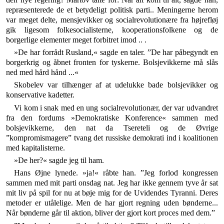
repræsenterede de et betydeligt politisk parti.. Menin­gerne herom
var meget delte, mensjevikker og social­revolutionære fra højrefløj
gik ligesom folkesocialister­ne, kooperationsfolkene og de
borgerlige elementer meget forbitret imod .. .
»De har forrådt Rusland,« sagde en taler. ”De har på­begyndt en
borgerkrig og åbnet fronten for tyskerne. Bolsjevikkerne må slås
ned med hård hånd ...«
Skobelev var tilhænger af at udelukke bade bolsjevik­ker og
konservative kadetter.
Vi kom i snak med en ung socialrevolutionær, der var udvandret
fra den fordums »Demokratiske Konference« sammen med
bolsjevikkerne, den nat da Tsereteli og de Øvrige
”kompromismagere” tvang det russiske demo­krati ind i koalitionen
med kapitalisterne.
»De her?« sagde jeg til ham.
Hans Øjne lynede. »ja!« råbte han. ”Jeg forlod kon­gressen
sammen med mit parti onsdag nat. Jeg har ikke gennem tyve år sat
mit liv på spil for nu at bøje mig for de Uvidendes Tyranni. Deres
metoder er utålelige. Men de har gjort regning uden bønderne...
Når bønderne går til aktion, bliver der gjort kort proces med dem.”