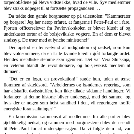
torpedobådene på Neva vid­ste ikke, hvad de ville. Syv medlemmer
blev straks ud­peget til at fortsætte propagandaen .. .
Da trådte den gamle borgmester op på talerstolen: ”Kammerater
og borgere! Jeg har netop erfaret, at fan­gerne i Peter-Paul er i fare.
Fjorten officerselever fra Pavlovsk-skolen er blevet klædt af og
underkastet tor­tur af de bolsjevikiske vogtere. En af dem er blevet
sindssyg. De truer med at lynche ministrene!”
Der op­stod en hvirvelvind af indignation og rædsel, som kun
blev voldsommere, da en Lille kvinde klædt i gråt for­langte ordet.
Hendes metalliske stemme skar igennem. Det var Vera Slutskaja,
en veteran blandt de revolu­tionære, og bolsjevikisk medlem af
dumaen.
”Det er en løgn, en provokation!” sagde hun, uden at ænse
flommen af skældsord. ”Arbejdernes og bøndernes regering, som
har afskaffet dødsstraffen, kan ikke til­lade sådanne handlinger. Vi
forlanger, at denne historie bliver undersøgt, med det samme, og
hvis der er nogen som helst sandhed i den, vil regeringen træffe
energiske foranstaltninger!”
En kommission sammensat af medlemmer fra alle partier blev
øjeblikkelig nedsat, og sammen med borgme­steren blev den sendt
til Peter-Paul for at undersøge sa­gen. Da vi fulgte dem ud, var