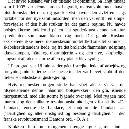
Det uhyre Rusland var i en tilstand af opløsning. Så langt tilbage
som i 1905 var denne proces begyndt, marts­revolutionen havde
blot fremskyndet den, og ganske vist havde den avlet en slags
forløber for den nye samfunds­orden, men den var endt i en simpel
forevigelse af den hule struktur fra det gamle regime. Nu havde
bolsjevik­kerne imidlertid på en nat sønderknust denne struktur,
spredt den som man blæser røg bort. Det gamle Rusland
eksisterede ikke mere; menneskesamfundet flød smeltet sammen i
skabelsestilstandens hede, og fra det brølende flammehav udsprang
klassekampen, hård og ubarmhjertig - og den nye, skrøbelige,
langsomt afkølede skorpe af en ny planet blev synlig .. .
I Petrograd var 16 ministerier gået i strejke, ledet af arbejds- og
forsyningsministerierne - de eneste to, der var blevet skabt af den
fælles-socialistiske augustrege­ring.
Hvis mennesker nogen sinde har stået alene, så var det
tilsyneladende denne »håndfuld bolsjevikker« den grå, isnende
morgenstund, med alle storme fygende over sigl. Med ryggen mod
muren slog den militære revolu­tionskomite igen - for sit liv. »De
1'audace, encore de 1'audace, et toujoure de 1'audace ...«
(’Dristighed og atter dristighed og bestandig dristighed.’ - den
franske revolutionsmand Dantons ord. - O. A.)
Klokken fem om morgenen trængte røde garder ind i