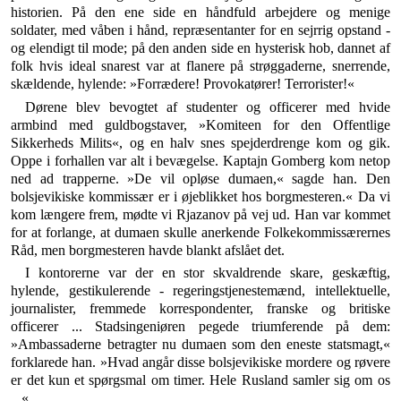
historien. På den ene side en håndfuld arbejdere og menige
soldater, med våben i hånd, repræsentanter for en sejrrig opstand -
og elendigt til mode; på den anden side en hysterisk hob, dannet af
folk hvis ideal snarest var at flanere på strøggaderne, snerrende,
skæl­dende, hylende: »Forrædere! Provokatører! Terrorister!«
Dørene blev bevogtet af studenter og officerer med hvide
armbind med guldbogstaver, »Komiteen for den Offentlige
Sikkerheds Milits«, og en halv snes spejder­drenge kom og gik.
Oppe i forhallen var alt i bevægelse. Kaptajn Gomberg kom netop
ned ad trapperne. »De vil opløse dumaen,« sagde han. Den
bolsjevikiske kommis­sær er i øjeblikket hos borgmesteren.« Da vi
kom læn­gere frem, mødte vi Rjazanov på vej ud. Han var kom­met
for at forlange, at dumaen skulle anerkende Folke­kommissærernes
Råd, men borgmesteren havde blankt afslået det.
I kontorerne var der en stor skvaldrende skare, geskæf­tig,
hylende, gestikulerende - regeringstjenestemænd, intellektuelle,
journalister, fremmede korrespondenter, franske og britiske
officerer ... Stadsingeniøren pegede triumferende på dem:
»Ambassaderne betragter nu du­maen som den eneste statsmagt,«
forklarede han. »Hvad angår disse bolsjevikiske mordere og røvere
er det kun et spørgsmal om timer. Hele Rusland samler sig om os
...«