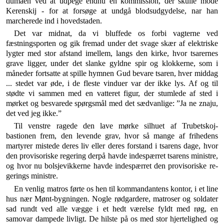
dumaen ved at udpege endnu en kommission, der skulle mode
Kerenskij - for at forsøge at undgå blodsudgydelse, nar han
marcherede ind i hovedstaden.
Det var midnat, da vi bluffede os forbi vagterne ved
fæstningsporten og gik fremad under det svage skær af elektriske
lygter med stor afstand imellem, langs den kirke, hvor tsarernes
grave ligger, under det slanke gyldne spir og klokkerne, som i
måneder fortsatte at spille hymnen Gud bevare tsaren, hver middag
... ste­det var øde, i de fleste vinduer var der ikke lys. Af og til
stødte vi sammen med en vatteret figur, der stumlede af sted i
mørket og besvarede spørgsmål med det sæd­vanlige: ”Ja ne znaju,
det ved jeg ikke.”
Til venstre ragede den lave mørke silhuet af Tru­betskoj-
bastionen frem, den levende grav, hvor så mange af frihedens
martyrer mistede deres liv eller deres forstand i tsarens dage, hvor
den provisoriske regering derpå havde indespærret tsarens ministre,
og hvor nu bolsjevikkerne havde indespærret den provisoriske re­
gerings ministre.
En venlig matros førte os hen til kommandantens kon­tor, i et line
hus nær Mønt-bygningen. Nogle rødgardere, matroser og soldater
sad rundt ved alle vægge i et hedt værelse fyldt med røg, en
samovar dampede livligt. De hilste på os med stor hjertelighed og