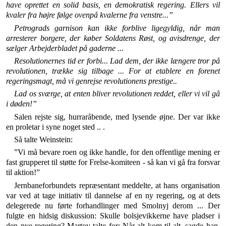
have oprettet en solid basis, en demokratisk regering. Ellers vil
kvaler fra højre følge ovenpå kvalerne fra venstre...”
Petrograds garnison kan ikke forblive ligegyldig, når man
arresterer borgere, der køber Soldatens Røst, og avisdrenge, der
sælger Arbejderbladet på gaderne ...
Resolutionernes tid er forbi... Lad dem, der ikke længere tror på
revolutionen, trække sig tilbage ... For at etablere en forenet
regeringsmagt, må vi genrejse re­volutionens prestige..
Lad os sværge, at enten bliver revolutionen reddet, eller vi vil gå
i døden!”
Salen rejste sig, hurraråbende, med lysende øjne. Der var ikke
en proletar i syne noget sted .. .
Så talte Weinstein:
”Vi må bevare roen og ikke handle, for den offentlige mening er
fast grupperet til støtte for Frelse-komiteen - så kan vi gå fra forsvar
til aktion!”
Jernbaneforbundets repræsentant meddelte, at hans organisation
var ved at tage initiativ til dannelse af en ny regering, og at dets
delegerede nu førte forhandlin­ger med Smolnyj derom ... Der
fulgte en hidsig diskus­sion: Skulle bolsjevikkerne have pladser i
den nye rege­ring? Martov talte for: Når alt kom til alt, sagde han,