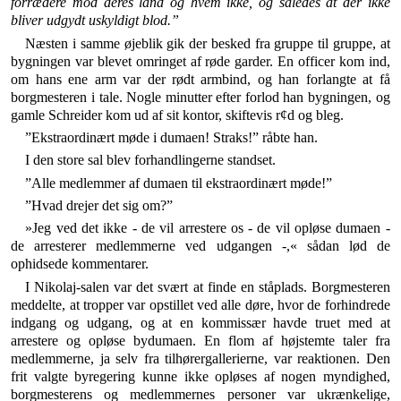
forrædere mod deres land og hvem ikke, og således at der ikke
bliver udgydt uskyldigt blod.”
Næsten i samme øjeblik gik der besked fra gruppe til gruppe, at
bygningen var blevet omringet af røde garder. En officer kom ind,
om hans ene arm var der rødt armbind, og han forlangte at få
borgmesteren i tale. Nogle minutter efter forlod han bygningen, og
gamle Schreider kom ud af sit kontor, skiftevis r¢d og bleg.
”Ekstraordinært møde i dumaen! Straks!” råbte han.
I den store sal blev forhandlingerne standset.
”Alle medlemmer af dumaen til ekstraordinært møde!”
”Hvad drejer det sig om?”
»Jeg ved det ikke - de vil arrestere os - de vil op­løse dumaen -
de arresterer medlemmerne ved udgan­gen -,« sådan lød de
ophidsede kommentarer.
I Nikolaj-salen var det svært at finde en ståplads. Borgmesteren
meddelte, at tropper var opstillet ved alle døre, hvor de forhindrede
indgang og udgang, og at en kommissær havde truet med at
arrestere og opløse bydumaen. En flom af højstemte taler fra
medlemmer­ne, ja selv fra tilhørergallerierne, var reaktionen. Den
frit valgte byregering kunne ikke opløses af nogen myn­dighed,
borgmesterens og medlemmernes personer var ukrænkelige,