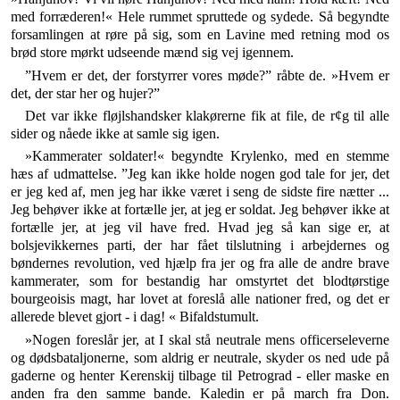
med forræderen!« Hele rummet sprut­tede og sydede. Så begyndte
forsamlingen at røre på sig, som en Lavine med retning mod os
brød store mørkt ud­seende mænd sig vej igennem.
”Hvem er det, der forstyrrer vores møde?” råbte de. »Hvem er
det, der star her og hujer?”
Det var ikke fløjlshandsker klakørerne fik at file, de r¢g til alle
sider og nåede ikke at samle sig igen.
»Kammerater soldater!« begyndte Krylenko, med en stemme
hæs af udmattelse. ”Jeg kan ikke holde nogen god tale for jer, det
er jeg ked af, men jeg har ikke været i seng de sidste fire nætter ...
Jeg behøver ikke at fortælle jer, at jeg er soldat. Jeg behøver ikke at
fortælle jer, at jeg vil have fred. Hvad jeg så kan sige er, at
bolsjevikkernes parti, der har fået tilslutning i arbej­dernes og
bøndernes revolution, ved hjælp fra jer og fra alle de andre brave
kammerater, som for bestandig har omstyrtet det blodtørstige
bourgeoisis magt, har lovet at foreslå alle nationer fred, og det er
allerede blevet gjort - i dag! « Bifaldstumult.
»Nogen foreslår jer, at I skal stå neutrale mens of­ficerseleverne
og dødsbataljonerne, som aldrig er neu­trale, skyder os ned ude på
gaderne og henter Kerenskij tilbage til Petrograd - eller maske en
anden fra den samme bande. Kaledin er på march fra Don.