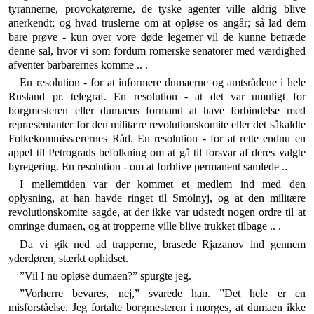
tyrannerne, provokatørerne, de tyske agen­ter ville aldrig blive
anerkendt; og hvad truslerne om at opløse os angår; så lad dem
bare prøve - kun over vore døde legemer vil de kunne betræde
denne sal, hvor vi som fordum romerske senatorer med værdighed
afven­ter barbarernes komme .. .
En resolution - for at informere dumaerne og amts­rådene i hele
Rusland pr. telegraf. En resolution - at det var umuligt for
borgmesteren eller dumaens for­mand at have forbindelse med
repræsentanter for den militære revolutionskomite eller det såkaldte
Folkekom­missærernes Råd. En resolution - for at rette endnu en
appel til Petrograds befolkning om at gå til forsvar af deres valgte
byregering. En resolution - om at forblive permanent samlede ..
I mellemtiden var der kommet et medlem ind med den
oplysning, at han havde ringet til Smolnyj, og at den militære
revolutionskomite sagde, at der ikke var udstedt nogen ordre til at
omringe dumaen, og at trop­perne ville blive trukket tilbage .. .
Da vi gik ned ad trapperne, brasede Rjazanov ind gennem
yderdøren, stærkt ophidset.
”Vil I nu opløse dumaen?” spurgte jeg.
”Vorherre bevares, nej,” svarede han. ”Det hele er en
misforståelse. Jeg fortalte borgmesteren i morges, at du­maen ikke