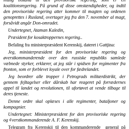
koalitionsregering. På grund af disse omstæn­digheder, og indtil
den provisoriske regering atter kommer til magten og ordenen
genoprettes i Rusland, overtager jeg fra den 7. november al magt,
forsåvidt angår Don-omradet.
Undertegnet, Ataman Kaledin,
Præsident for kosaktroppernes regering..
Befaling fra ministerpræsident Kerenskij, dateret i Gattjina:
Jeg, ministerpræsident for den provisoriske regering og
øverstkommanderende over den russiske republiks samlede
væbnede styrker, erklærer, at jeg står i spidsen for regi­menter fra
fronton, som er forblevet loyale over for fædre­landet.
Jeg beordrer alle tropper i Petrograds militærdistrikt, der
gennem fejltagelser eller dårskab har reageret på forrædernes
appel til landet og revolutionen, til ufortøvet at vende tilbage til
deres tjeneste.
Denne ordre skal oplæses i alle regimenter, bataljoner og
kompagnier.
Undertegnet: Ministerpræsident for den provisoriske regering
og ¢verstkomman­derende A. F. Kerenskij.
Telegram fra Kerenskij til den kommanderende _gene­ral på