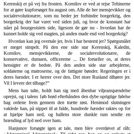
Kerenskij er på vej fra fronten. Kornilov er ved at rejse Tehinerne
for at gøre kupforsøget fra august om. Alle de her men­sjevikker og
socialrevolutionære, som nu beder jer for­hindre borgerkrig, den
borgerkrig der har varet ved si­den juli, og hvor de konstant har
stået på bourgeoisiets side, ligesom de gør nu - hvordan har de
kunnet holde sig ved magten, på anden made end ved borgerkrig?
Hvordan kan jeg overtale jer, hvis I har bestemt jer? Spørgsmålet
er meget simpelt. På den ene side star Ke­renskij, Kaledin,
Kornilov, mensjevikkerne, de socialre­volutionære, de
konservative, dumaen, officererne ... De fortæller os, at deres
hensigter er de bedste. På den anden side star arbejderne,
soldaterne og matroserne, og de fattigste bønder. Regeringen er i
deres hænder. I er herrer over den. Det store Rusland tilhører jer.
Vil I le­vere det tilbage?”
Mens han talte, holdt han sig med åbenbar viljean­spændelse
oprejst, og i talens 1øb brød efterhånden den dybe oprigtige følelse
bag ordene frem gennem den trætte røst. Henimod slutningen
vaklede han, på nippet til at falde, hundrede hænder raktes op for
at hjælpe ham ned, og hallens store dunkle rum sendte en
brænding af lyd ned over ham.
Hanjunov forsøgte igen at tale, men blev overdøvet af råb: