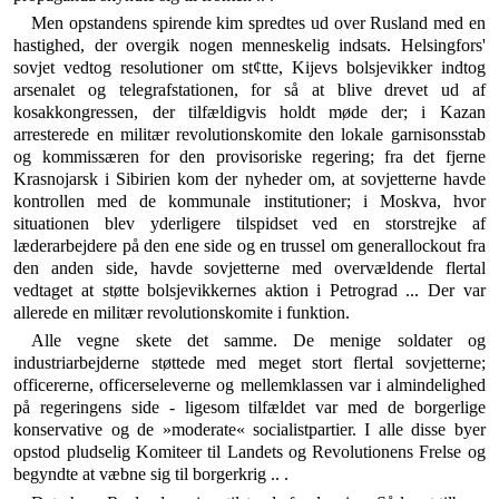
Men opstandens spirende kim spredtes ud over Rus­land med en
hastighed, der overgik nogen menneskelig indsats. Helsingfors'
sovjet vedtog resolutioner om st¢tte, Kijevs bolsjevikker indtog
arsenalet og telegrafsta­tionen, for så at blive drevet ud af
kosakkongressen, der tilfældigvis holdt møde der; i Kazan
arresterede en mi­litær revolutionskomite den lokale garnisonsstab
og kommissæren for den provisoriske regering; fra det fjer­ne
Krasnojarsk i Sibirien kom der nyheder om, at sovjet­terne havde
kontrollen med de kommunale institutioner; i Moskva, hvor
situationen blev yderligere tilspidset ved en storstrejke af
læderarbejdere på den ene side og en trussel om generallockout fra
den anden side, havde so­vjetterne med overvældende flertal
vedtaget at støtte bolsjevikkernes aktion i Petrograd ... Der var
allerede en militær revolutionskomite i funktion.
Alle vegne skete det samme. De menige soldater og
industriarbejderne støttede med meget stort flertal so­vjetterne;
officererne, officerseleverne og mellemklassen var i almindelighed
på regeringens side - ligesom til­fældet var med de borgerlige
konservative og de »mo­derate« socialistpartier. I alle disse byer
opstod pludse­lig Komiteer til Landets og Revolutionens Frelse og
be­gyndte at væbne sig til borgerkrig .. .