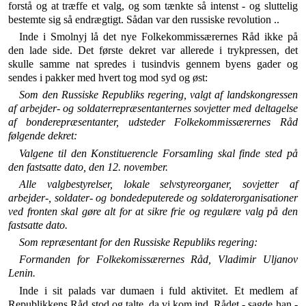
forstå og at træffe et valg, og som tænkte så intenst - og sluttelig
bestemte sig så endrægtigt. Sådan var den russiske revolution ..
Inde i Smolnyj lå det nye Folkekommissærernes Råd ikke på
den lade side. Det første dekret var allerede i trykpressen, det
skulle samme nat spredes i tusindvis gennem byens gader og
sendes i pakker med hvert tog mod syd og øst:
Som den Russiske Republiks regering, valgt af landskon­gressen
af arbejder- og soldaterrepræsentanternes sovjetter med deltagelse
af bonderepræsentanter, udsteder Folkekom­missærernes Råd
følgende dekret:
Valgene til den Konstituerencle Forsamling skal finde sted på
den fastsatte dato, den 12. november.
Alle valgbestyrelser, lokale selvstyreorganer, sovjetter af
arbejder-, soldater- og bondedeputerede og soldaterorganisa­tioner
ved fronten skal gøre alt for at sikre frie og regulære valg på den
fastsatte dato.
Som repræsentant for den Russiske Republiks regering:
Formanden for Folkekomissærernes Råd, Vladimir Uljanov
Lenin.
Inde i sit palads var dumaen i fuld aktivitet. Et med­lem af
Republikkens Råd stod og talte, da vi kom ind. Rådet - sagde han -