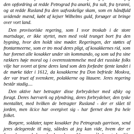
den opfordring at redde Petrograd fra anarki, fra sult, fra tyranni,
og at redde Rusland fra den uafvaskelige skam, som en håndfuld
uvidende mænd, købt af kejser Wil­helms guld, forsøger at bringe
over vort land.
Den provisoriske regering, som I svor troskab i de store
martsdage, er ikke styrtet, men med vold tvunget bort fra den
bygning, hvor den holdt sine møder. Regeringen, der støttes af
frontarmeerne, som er tro mod deres pligt, af kosakkernes rid, som
har forenet alle kosakker under sin kommando, og som ud fra sine
rækkers høje moral og i overensstemmelse med det russiske folks
vilje har svoret at tjene deres land som dets forfædre tjente landet i
de mørke tider i 1612, da kosak­kerne fra Don befriede Moskva,
der var truet af svenskere, polakkerne og litauere. Jeres regering
består stadig....
Den aktive hær betragter disse forbrydelser med afsky og
foragt. Deres hærværk og plyndring, deres forbrydelser, den tyske
mentalitet, med hvilken de betragter Rusland - der er slået til
jorden, men ilcice har overgivet sig - har fjernet dem fra hele
folket.
Borgere, soldater, tapre kosakker fra Petrograds garrison, send
jeres delegerede til mig, således at jeg kan vide, hvem der er