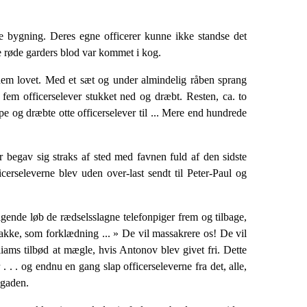
bygning. Deres egne officerer kunne ikke standse det
 røde garders blod var kommet i kog.
v dem lovet. Med et sæt og under almindelig råben sprang
fem officerselever stuk­ket ned og dræbt. Resten, ca. to
e og dræbte otte officerselever til ... Mere end hundrede
begav sig straks af sted med favnen fuld af den sidste
erseleverne blev uden over-last sendt til Peter-Paul og
gende løb de rædselsslagne telefonpi­ger frem og tilbage,
rakke, som for­klædning ... » De vil massakrere os! De vil
liams tilbød at mægle, hvis Antonov blev givet fri. Dette
. . og endnu en gang slap officers­eleverne fra det, alle,
 gaden.