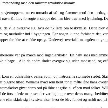
 al forhandling med den militære revolutionskomite.
vjettropperne nu en tornado af stål og flammer mod den medtagne 
avn Kirillov forsøgte at stoppe det, han blev truet med lynchning. De
ag, de ville overgive sig, hvis de fik løfte om beskyttelse. Dette ble
re og murhuller ind i bygningen. Før nogen kunne forhindre det, var 
grupper for ikke at væk­ke opsigt. Undervejs overfaldt mængden en grupp
r­herrerne var på march mod ingeniørskolen. En halv snes medlemmer 
e tilbage... Alle de andre skoler overgav sig uden modstand, og offic
r kom en bolsjevikisk panservogn, og matroserne stor­mede stedet. Skri
n af pigerne tilbød Williams hvad som helst for at måtte låne hans overf
erpaladset givet deres ord på ikke at gribe til våben mod folket. Wil
de forsamlede matroser, der var højt oppe over deres mange bedrifter . 
ene eller skjule sig i kvistværelser, hvor de blev fundet og smidt ned på