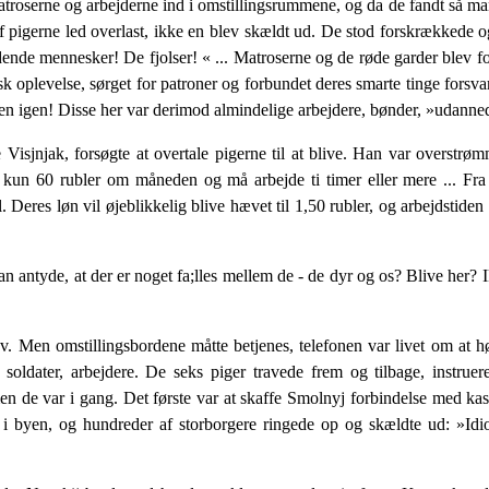
roserne og arbejderne ind i omstillingsrummene, og da de fandt så man
 af pigerne led overlast, ikke en blev skældt ud. De stod forskrækkede
idende mennesker! De fjolser! « ... Matroserne og de røde garder blev f
sk oplevelse, sørget for patroner og forbundet deres smarte tinge forsvar
nen igen! Disse her var derimod almindelige arbejdere, bønder, »udann
Visjnjak, forsøgte at overtale pigerne til at blive. Han var overstrøm
un 60 rubler om måneden og må arbejde ti timer eller mere ... Fra nu 
ol. Deres løn vil øjeblikkelig blive hævet til 1,50 rubler, og arbejds
 antyde, at der er noget fa;lles mellem de - de dyr og os? Blive her? 
 Men omstillingsbordene måtte betjenes, tele­fonen var livet om at h
er, soldater, arbejdere. De seks piger travede frem og tilbage, inst
en de var i gang. Det første var at skaffe Smolnyj forbindelse med ka
e i byen, og hundreder af storborgere ringede op og skældte ud: »Idio