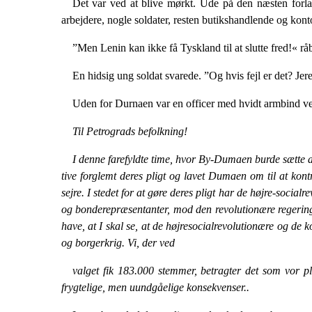
Det var ved at blive mørkt. Ude på den næsten for­l
arbejdere, nogle soldater, resten butikshandlende og konto
”Men Lenin kan ikke få Tyskland til at slutte fred!« råb
En hidsig ung soldat svarede. ”Og hvis fejl er det? Je­
Uden for Durnaen var en officer med hvidt armbind ved
Til Petrograds befolkning!
I denne farefyldte time, hvor By-Dumaen burde sætte al
tive forglemt deres pligt og lavet Dumaen om til at kont
sejre. I stedet for at gøre deres pligt har de højre-so­ci
og bonderepræsentanter, mod den revolutionære regering,
have, at I skal se, at de højre­socialrevolutionære og de
og borgerkrig. Vi, der ved
valget fik 183.000 stemmer, betragter det som vor p
frygtelige, men uundgåelige konsekvenser..