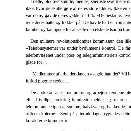
Trætte, blodoversmurte, men sejrsberuste sværmede mat
ikke, hvor de skulle gøre af deres store fødder. Ikke en
var i fare, gav de deres galde frit 1¢b. »De beskidte, uv
rede deres hatte og frakker på. De havde haft en roman­ti
familier og kæmpede for at sætte den elskede tsar på tro
Den militære revolutionskomites kommissær, den lille 
»Telefonsystemet var under bydu­maens kontrol. De får k
telefonvæsenet un­der post- og telegrafministeriets kontr
glade for ...
”Medlemmer af arbejderklassen - sagde han det? Vil han
forlod pigerne stedet .. .
De andre ansatte, montørerne og arbejdsmændene blev.
efter frivillige, omkring hundre­de meldte sig: matros
telefontrådene igen at summe, halvkvalt og hakkende, m
officersskolerne... Sent på eftermiddagen rygte­des dett
kosakkerne kommer!«