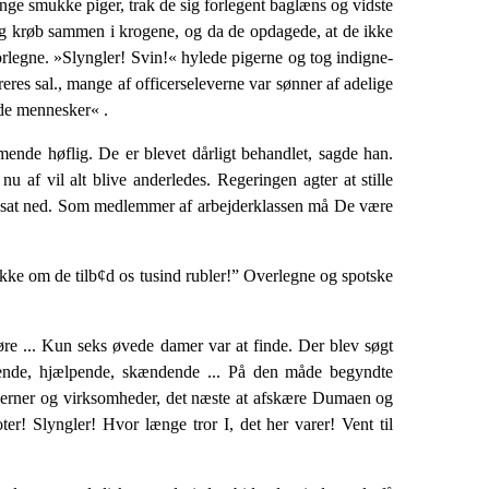
ge smukke piger, trak de sig forlegent baglæns og vidste
 og krøb sammen i kro­gene, og da de opdagede, at de ikke
or­legne. »Slyngler! Svin!« hylede pigerne og tog indigne­
eres sal., mange af officerseleverne var sønner af adelige
ede mennesker« .
mende høflig. De er blevet dårligt be­handlet, sagde han.
af vil alt blive an­derledes. Regeringen agter at stille
tiden sat ned. Som medlemmer af arbejderklassen må De være
Ikke om de tilb¢d os tusind rubler!” Overlegne og spotske
øre ... Kun seks øvede damer var at finde. Der blev søgt
ruerende, hjælpende, skændende ... På den måde begyndte
serner og virksomheder, det næste at afskære Duma­en og
ter! Slyngler! Hvor længe tror I, det her varer! Vent til