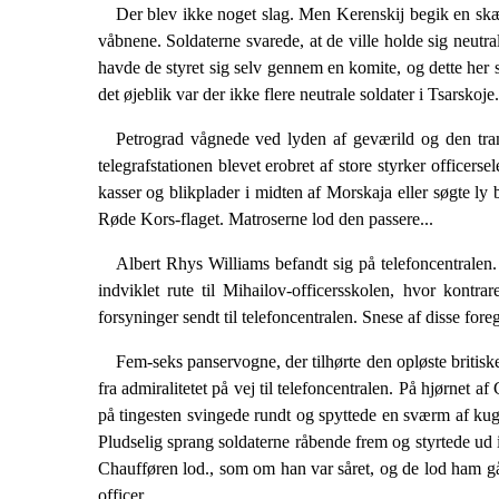
Der blev ikke noget slag. Men Kerenskij begik en sk
våbnene. Soldaterne svarede, at de ville holde sig neutra
havde de sty­ret sig selv gennem en komite, og dette her 
det øjeblik var der ikke flere neutrale sol­dater i Tsarskoje.
Petrograd vågnede ved lyden af geværild og den tra
telegrafstationen blevet erobret af store styr­ker officer
kasser og blikplader i midten af Morskaja eller søgte ly
Røde Kors-flaget. Matroserne lod den passere...
Albert Rhys Williams befandt sig på telefoncentralen
indviklet rute til Mihailov-officersskolen, hvor kon
forsyninger sendt til telefon­centralen. Snese af disse f
Fem-seks panservogne, der tilhørte den opløste briti­s
fra admiralitetet på vej til telefon­centralen. På hjørne
på tingesten svingede rundt og spyttede en sværm af kug
Pludselig sprang soldaterne råbende frem og styrtede ud 
Chaufføren lod., som om han var såret, og de lod ham gå,
officer.