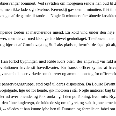
æbnesvanger bommert. Ved syvtiden om morgenen sendte han bud til 2. 
le, men ikke lade sig afvæbne. Kerenskij gav dem ti minutters frist til 
smagte af de gamle tilstande ... Nogle få minutter efter åbnede ko­sakke
m­pende torden af marcherende mænd. En kold vind under den høje hi
selever, men de var med blodige tab blevet genindtaget. Telefoncentralen
 bag hjørnet af Gorohovaja og St. Isaks pladsen, hvorfra de skød på alt
. Han forlod bygningen med Røde Kors bilen, der angivelig var fuld a
trarevolutionen havde sit hovedkvarter. En fransk officer syntes
oregivne ambulancer virkede som kurerer og ammunitionstog for officersel
ke panservognsgruppe, stod også til deres disposition. Da Louise Bryant
t af Gogolgade, lige ud for hende, gik motoren i stå. Nogle matroser bag
ler ud over brændet og folk omkring. I den portåbning, hvor miss Bry
i den åbne kugleregn, de lukkede sig om uhyret, og stak bajonetterne i
 -- således at han kunne løbe hen til Dumaen og fortælle en fabel om bo