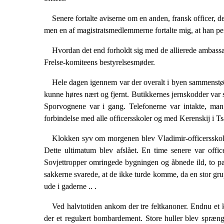
Senere fortalte aviserne om en anden, fransk officer, 
men en af magistratsmedlemmerne fortalte mig, at han pers
Hvordan det end forholdt sig med de allierede ambas­sade
Frelse-komiteens bestyrelsesmøder.
Hele dagen igennem var der overalt i byen sammen­stød
kunne høres nært og fjernt. Bu­tikkernes jernskodder var 
Spor­vognene var i gang. Telefonerne var intakte, man
forbindelse med alle officersskoler og med Kerenskij i Ts
Klokken syv om morgenen blev Vladimir-officerssko­len 
Dette ultimatum blev afslået. En time senere var offic
Sovjettropper om­ringede bygningen og åbnede ild, to p
sakkerne svarede, at de ikke turde komme, da en stor gr
ude i gaderne .. .
Ved halvtotiden ankom der tre feltkanoner. Endnu et 
der et regulært bombardement. Store huller blev sprængt