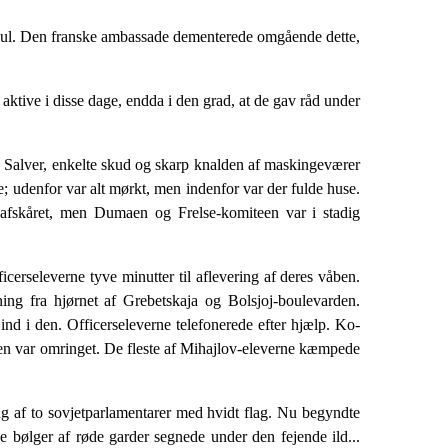
r-Paul. Den franske ambassade demente­rede omgående dette,
 aktive i disse dage, endda i den grad, at de gav råd under
 Salver, enkelte skud og skarp knal­den af maskingeværer
e; udenfor var alt mørkt, men indenfor var der fulde huse.
 afskåret, men Dumaen og Frelse-komiteen var i sta­dig
erseleverne tyve minutter til afleve­ring af deres våben.
ning fra hjørnet af Grebetskaja og Bolsjoj-boulevarden.
d i den. Officerseleverne telefonerede efter hjælp. Ko­
en var omringet. De fleste af Mi­hajlov-eleverne kæmpede
ng af to sovjetparlamentarer med hvidt flag. Nu begyndte
e bølger af røde garder segnede under den fejende ild...