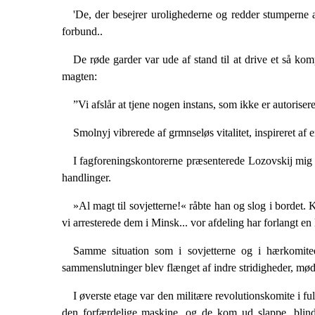
'De, der besejrer urolighederne og redder stumperne af
forbund..
De røde garder var ude af stand til at drive et så kom
magten:
”Vi afslår at tjene nogen instans, som ikke er autorisere
Smolnyj vibrerede af grmnseløs vitalitet, inspireret af
I fagforeningskontorerne præsenterede Lozovskij mig f
handlinger.
»Al magt til sovjetterne!« råbte han og slog i bordet.
vi arresterede dem i Minsk... vor afdeling har forlangt en
Samme situation som i sovjetterne og i hærkomitee
sammenslutninger blev flænget af indre stri­digheder, møde
I øverste etage var den militære revolutionskomite i f
den forfærdelige maskine, og de kom ud slappe, blinde