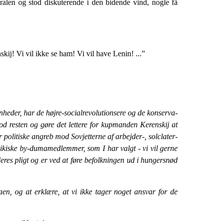
alen og stod diskuterende i den bi­dende vind, nogle få
kij! Vi vil ikke se ham! Vi vil have Lenin! ...”
nheder, har de højre-socialrevolutionsere og de konserva­
od resten og gøre det lettere for kupmanden Keren­skij at
 politiske angreb mod Sovjetterne af arbej­der-, solclater-
vikiske by-dumamedlemmer, som I har valgt - vi vil gerne
deres pligt og er ved at føre befolkningen ud i hungersnød
n, og at erklære, at vi ikke tager noget ansvar for de