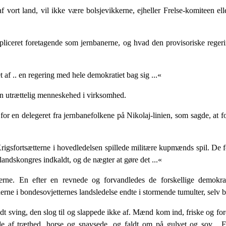
 vort land, vil ikke være bolsjevikkerne, ejheller Frelse-komiteen ell
­pliceret foretagende som jernbanerne, og hvad den pro­visoriske regeri
t af .. en regering med hele demokratiet bag sig ...«
 en utrættelig menneskehed i virksomhed.
or en delegeret fra jernbanefolkene på Nikolaj-linien, som sagde, at f
 Krigsfortsætterne i hovedledelsen spillede militære kupmænds spil. De 
 landskongres indkaldt, og de nægter at gøre det ...«
r­ne. En efter en revnede og forvandledes de forskellige demokrat
rne i bondesovjetternes landsledelse end­te i stormende tumulter, selv b
uldt sving, den slog til og slappede ikke af. Mænd kom ind, friske og f
 af træthed, horse og snavsede, og faldt om på gulvet og sov... Fr