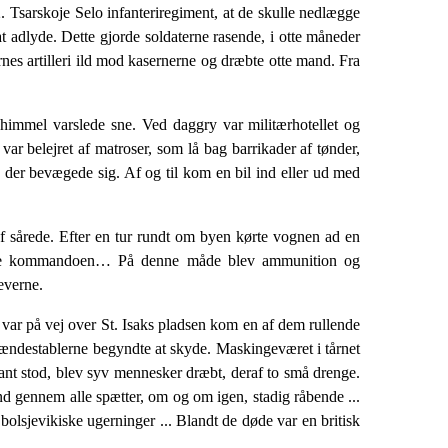
Tsarskoje Selo infanteriregiment, at de skulle nedlægge
at adlyde. Dette gjorde soldaterne rasende, i otte måneder
rnes artilleri ild mod kasernerne og dræbte otte mand. Fra
mmel varslede sne. Ved daggry var militær­hotellet og
 var belejret af matroser, som lå bag barrikader af tønder,
, der bevægede sig. Af og til kom en bil ind eller ud med
f sårede. Efter en tur rundt om byen kørte vognen ad en
 at have kommandoen… På denne måde blev ammunition og
everne.
 var på vej over St. Isaks pladsen kom en af dem rullende
 brændestablerne begyndte at skyde. Maskingeværet i tårnet
ant stod, blev syv mennesker dræbt, deraf to små drenge.
nd gennem alle spætter, om og om igen, stadig råbende ...
l­sjevikiske ugerninger ... Blandt de døde var en britisk