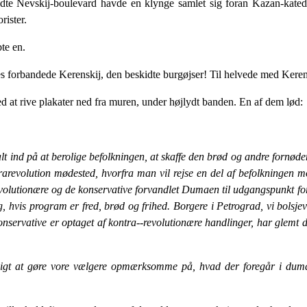
adte Nevskij-boulevard havde en klynge samlet sig foran Kazan-katedr
rister.
te en.
res forbandede Kerenskij, den beskidte burgøjser! Til helvede med Kerens
 at rive plakater ned fra muren, under højlydt banden. En af dem lød:
t ind på at berolige befolkningen, at skaffe den brød og andre for­nøde
rare­volution mødested, hvorfra man vil rejse en del af befolk­ningen m
alrevolutionære og de konservative forvandlet Dumaen til udgangspunkt for
 hvis program er fred, brød og frihed. Borgere i Petrograd, vi bolsje
 konservative er optaget af kontra--revolutionære handlinger, har glemt 
ligt at gøre vore vælgere opmærksomme på, hvad der foregår i dumae