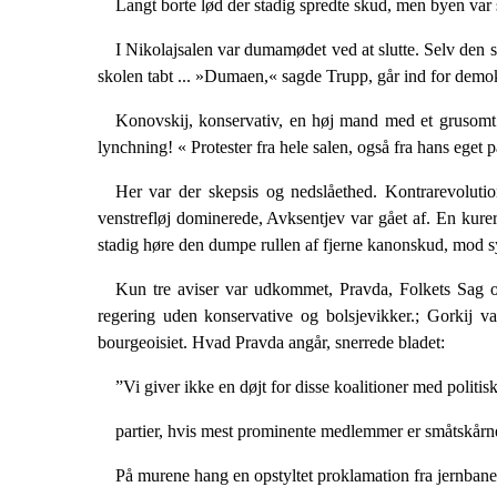
Langt borte lød der stadig spredte skud, men byen var s
I Nikolajsalen var dumamødet ved at slutte. Selv den 
skolen tabt ... »Dumaen,« sagde Trupp, går ind for demokr
Konovskij, konservativ, en høj mand med et grusomt an
lynchning! « Protester fra hele salen, også fra hans eget pa
Her var der skepsis og nedslåethed. Kontrarevolutio­
venstrefløj dominerede, Avksentjev var gået af. En kure
stadig høre den dumpe rullen af fjerne kanonskud, mod syd
Kun tre aviser var udkommet, Pravda, Folkets Sag og
regering uden konservative og bolsjevikker.; Gorkij v
bourgeoisiet. Hvad Pravda angår, snerrede bladet:
”Vi giver ikke en døjt for disse koalitioner med politis
partier, hvis mest prominente medlemmer er småtskårne jo
På murene hang en opstyltet proklamation fra jern­bane