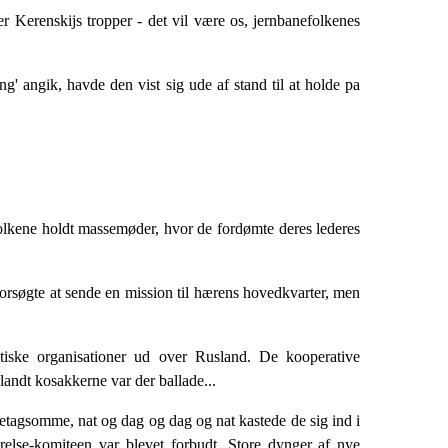
er Kerenskijs tropper - det vil være os, jernbanefolkenes
ng' angik, havde den vist sig ude af stand til at holde pa
olkene holdt massemøder, hvor de for­dømte deres lederes
forsøgte at sende en mission til hærens hovedkvarter, men
iske organisationer ud over Rusland. De koo­perative
landt kosakkerne var der ballade...
oretagsomme, nat og dag og dag og nat kastede de sig ind i
else-komiteen var blevet for­budt. Store dynger af nye