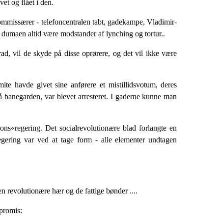
et og flået i den.
ommissærer - telefoncentralen tabt, gadekampe, Vladimir-
l dumaen altid være modstander af lynching og tortur..
ad, vil de skyde på disse oprørere, og det vil ikke være
te havde givet sine anførere et mistillids­votum, deres
å banegarden, var blevet arresteret. I gaderne kunne man
ns«regering. Det socialrevolutionære blad forlangte en
egering var ved at tage form - alle elementer undtagen
en revolutionære hær og de fattige bønder ....
mpromis: