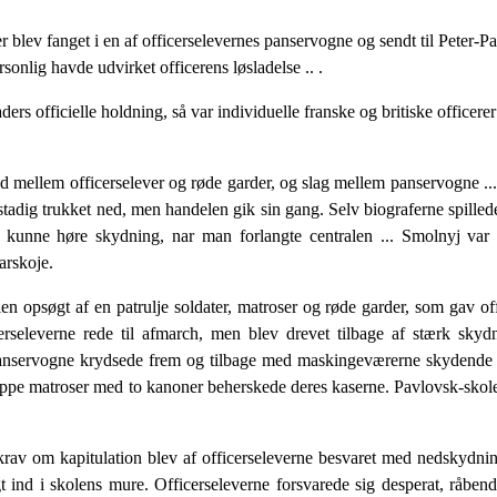
der blev fanget i en af officerselevernes panservogne og sendt til Pete
onlig havde udvirket officerens løsladelse .. .
rs officielle holdning, så var individuelle franske og britiske officerer
 mellem officerselever og røde garder, og slag mel­lem panservogne ...
stadig trukket ned, men han­delen gik sin gang. Selv biograferne spilled
 kunne høre skydning, nar man forlangte centralen ... Smolnyj var
arskoje.
opsøgt af en patrulje soldater, matroser og røde garder, som gav offic
erseleverne rede til afmarch, men blev drevet tilbage af stærk skyd
anservogne kryd­sede frem og tilbage med maskingeværerne skydende in
uppe matroser med to kanoner beherskede deres ka­serne. Pavlovsk-skol
krav om kapitulation blev af officerseleverne besvaret med nedskydni
 ind i skolens mure. Officerseleverne forsvarede sig desperat, råbend