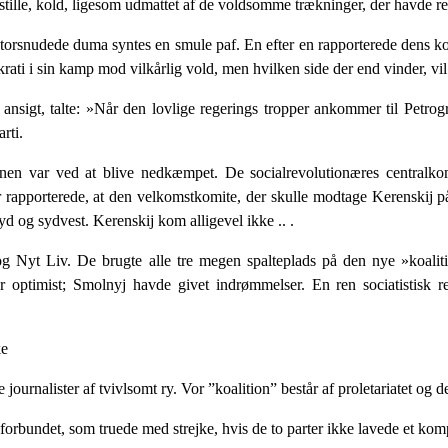
tille, kold, ligesom udmattet af de voldsomme træk­ninger, der havde rev
storsnudede duma syntes en smule paf. En efter en rap­porterede dens k
ati i sin kamp mod vilkårlig vold, men hvilken side der end vinder, vi
sigt, talte: »Når den lovlige regerings tropper ankom­mer til Petrogr
rti.
nen var ved at blive nedkæmpet. De socialrevolutionæ­res centralkomi
r rapporterede, at den velkomstkomite, der skulle modtage Kerenskij p
 og sydvest. Keren­skij kom alligevel ikke .. .
 Nyt Liv. De brugte alle tre megen spalteplads på den nye »koalitio
ar optimist; Smolnyj havde givet indrømmelser. En ren sociatistisk r
ke
ur­nalister af tvivlsomt ry. Vor ”koalition” består af proletariatet og d
forbundet, som truede med strejke, hvis de to parter ikke lavede et ko