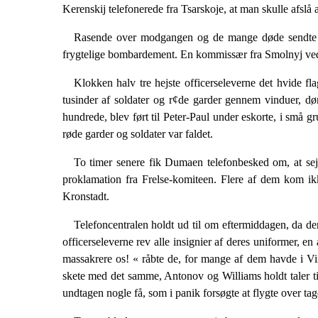
Kerenskij telefonerede fra Tsarskoje, at man skulle afslå
Rasende over modgangen og de mange døde sendte so
frygtelige bombardement. En kommissær fra Smolnyj ved n
Klokken halv tre hejste officerseleverne det hvide fl
tusinder af soldater og r¢de garder gen­nem vinduer, dø
hundrede, blev ført til Peter-Paul under eskorte, i små 
røde garder og soldater var faldet.
To timer senere fik Dumaen telefonbesked om, at sej
proklamation fra Frelse-komiteen. Flere af dem kom ikk
Kronstadt.
Telefoncentralen holdt ud til om eftermiddagen, da de
officerseleverne rev alle insignier af deres uniformer, e
massakrere os! « råbte de, for mange af dem havde i Vint
skete med det samme, Antonov og Williams holdt taler til 
undtagen nogle få, som i panik forsøgte at flygte over tag