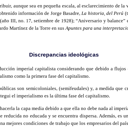
ribuir, aunque sea en pequeña escala, al esclarecimiento de la
s obtenido información de Jorge Basadre,
La historia, del Perú
(t
(año III, no. 17, setiembre de 1928); “Aniversario y balance”
ardo Martínez de la Torre en sus
Apuntes para una interpretació
Discrepancias ideológicas
ción imperial capitalista considerando que debido a flujos ex
ialismo como la primera fase del capitalismo.
úblicas son semicoloniales, (semifeudales) y, a medida que cr
egui el imperialismo es la última fase del capitalismo.
hacerla la capa media debido a que ella no debe nada al imperia
 reducida no educada y se encuentra dispersa. Además, es un
iona mejores condiciones de trabajo que los empresarios del pa