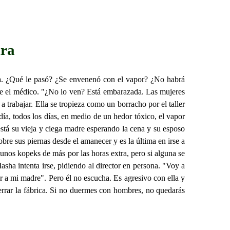
ura
rta. ¿Qué le pasó? ¿Se envenenó con el vapor? ¿No habrá
ice el médico. "¿No lo ven? Está embarazada. Las mujeres
trabajar. Ella se tropieza como un borracho por el taller
día, todos los días, en medio de un hedor tóxico, el vapor
está su vieja y ciega madre esperando la cena y su esposo
bre sus piernas desde el amanecer y es la última en irse a
unos kopeks de más por las horas extra, pero si alguna se
asha intenta irse, pidiendo al director en persona. "Voy a
r a mi madre". Pero él no escucha. Es agresivo con ella y
cerrar la fábrica. Si no duermes con hombres, no quedarás