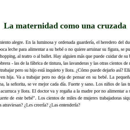
La maternidad como una cruzada
iento alegre. En la luminosa y ordenada guardería, el heredero del due
oca leche para alimentar a su bebé o no quiere arruinar su figura, se 
 shopping, al teatro o al ballet. Hay alguien más que puede cuidar de su
brera - las de la fábrica de tintura, las lavanderas y las otras cientos d
 trabajar pero su hijo está inquieto y llora. ¿Cómo puede dejarlo así? El
oven hija. Va a trabajar pero no deja de pensar en su bebé. La pequeña
, la señorita, se ve mejor cada día. Fuerte y sano. Los niños de las tr
 acurruca y llora. El doctor va y regaña a la madre por no alimentar
rte de este bebé". Los cientos de miles de mujeres trabajadoras siqui
as atraviesan? ¿Les creería? ¿Las entendería?