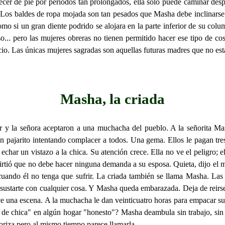
er de pie por períodos tan prolongados, ella solo puede caminar despa
Los baldes de ropa mojada son tan pesados que Masha debe inclinarse 
mo si un gran diente podrido se alojara en la parte inferior de su col
so... pero las mujeres obreras no tienen permitido hacer ese tipo de c
cio. Las únicas mujeres sagradas son aquellas futuras madres que no est
Masha, la criada
r y la señora aceptaron a una muchacha del pueblo. A la señorita Mash
un pajarito intentando complacer a todos. Una gema. Ellos le pagan tre
 echar un vistazo a la chica. Su atención crece. Ella no ve el peligro
tió que no debe hacer ninguna demanda a su esposa. Quieta, dijo el méd
cuando él no tenga que sufrir. La criada también se llama Masha. Las 
e asustarte con cualquier cosa. Y Masha queda embarazada. Deja de reir
e una escena. A la muchacha le dan veinticuatro horas para empacar su
po de chica" en algún hogar "honesto"? Masha deambula sin trabajo, sin 
rroriza pero al mismo tiempo parece llamarla.