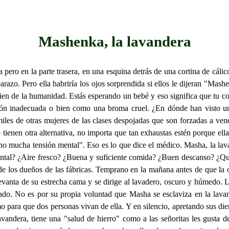
Mashenka, la lavandera
a pero en la parte trasera, en una esquina detrás de una cortina de cáli
razo. Pero ella habriría los ojos sorprendida si ellos le dijeran "Mash
bien de la humanidad. Estás esperando un bebé y eso significa que tu c
ón inadecuada o bien como una broma cruel. ¿En dónde han visto una 
iles de otras mujeres de las clases despojadas que son forzadas a ven
 tienen otra alternativa, no importa que tan exhaustas estén porque ell
 mucha tensión mental". Eso es lo que dice el médico. Masha, la lavand
 mental? ¿Aire fresco? ¿Buena y suficiente comida? ¿Buen descanso? ¿Q
 de los dueños de las fábricas. Temprano en la mañana antes de que la
nta de su estrecha cama y se dirige al lavadero, oscuro y húmedo. La r
ado. No es por su propia voluntad que Masha se esclaviza en la lavan
ara que dos personas vivan de ella. Y en silencio, apretando sus diente
andera, tiene una "salud de hierro" como a las señoritas les gusta dec