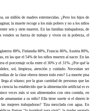
a, un millón de madres estremecidas. ¿Pero los hijos de
nar, la muerte recoge a los más pobres y no a los niños
ntre seis y siete mueren. En las familias trabajadoras, de
s venden su fuerza de trabajo y viven en la pobreza, el
glaterra 88%, Finlandia 88%, Francia 86%, Austria 80%,
, en las que el 54% de los niños mueren al nacer. En las
rera el porcentaje ocila entre el 30% y el 31%. ¿Por qué la
alidez, sol, limpieza, atención y cuidado. Necesitan ser
ilias de la clase obrera tienen todo esto? La muerte pisa
 llega al sótano; por la gran cantidad de personas que las
ciencia ha establecido que la alimentación artificial es es
uince veces más si son alimentados con otra comida, en
e amamantar a su niño? Ella tiene suerte si el dinero le
 las mujeres trabajadoras? Tiza mezclada con agua. En
icos llaman "la inaptitud para vivir": la madre agotada