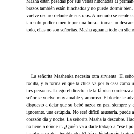
Masha están pesadas por sus venas hinchadas al permanec
brazos también están hinchados y no puede dormir bien. 
vuelve oscuro delante de sus ojos. A menudo se siente co
tan solo pudiera mentir por una hora... tomar un descan
todo, ellas no son señoritas. Masha aguanta todo en silen
La señorita Mashenka necesita otra sirvienta. El seño
rodilla, y la forma en que la chica va por la casa como 
tres personas. Luego el director de la fábrica comienza a
señor se vuelve muy amable y amoroso. El doctor le advir
dispuesto a dejar que su bebé nazca en paz, siempre y 
ignorante, una estúpida. No será difícil asustarla, pued
corazón día y noche. La señorita Masha la descubre. Hac
no tiene a dónde ir. ¿Quién va a darle trabajo a "ese ti
las olas y se aleja temblando. El frío y lúgubre río la ate