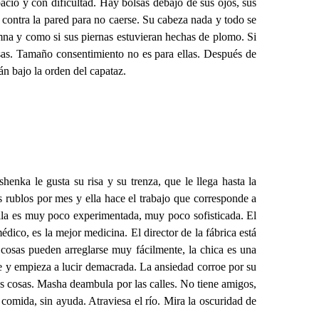
cio y con dificultad. Hay bolsas debajo de sus ojos, sus
contra la pared para no caerse. Su cabeza nada y todo se
umna y como si sus piernas estuvieran hechas de plomo. Si
osas. Tamaño consentimiento no es para ellas. Después de
án bajo la orden del capataz.
enka le gusta su risa y su trenza, que le llega hasta la
s rublos por mes y ella hace el trabajo que corresponde a
; ella es muy poco experimentada, muy poco sofisticada. El
ico, es la mejor medicina. El director de la fábrica está
cosas pueden arreglarse muy fácilmente, la chica es una
se y empieza a lucir demacrada. La ansiedad corroe por su
s cosas. Masha deambula por las calles. No tiene amigos,
comida, sin ayuda. Atraviesa el río. Mira la oscuridad de