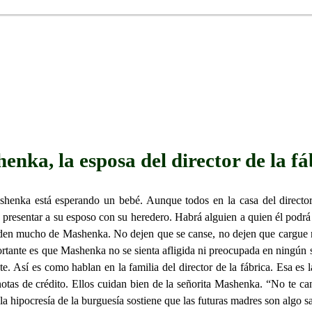
enka, la esposa del director de la fá
ashenka está esperando un bebé. Aunque todos en la casa del directo
presentar a su esposo con su heredero. Habrá alguien a quien él podrá 
cuiden mucho de Mashenka. No dejen que se canse, no dejen que cargue 
ortante es que Mashenka no se sienta afligida ni preocupada en ningún s
e. Así es como hablan en la familia del director de la fábrica. Esa es
 notas de crédito. Ellos cuidan bien de la señorita Mashenka. “No te c
la hipocresía de la burguesía sostiene que las futuras madres son algo s