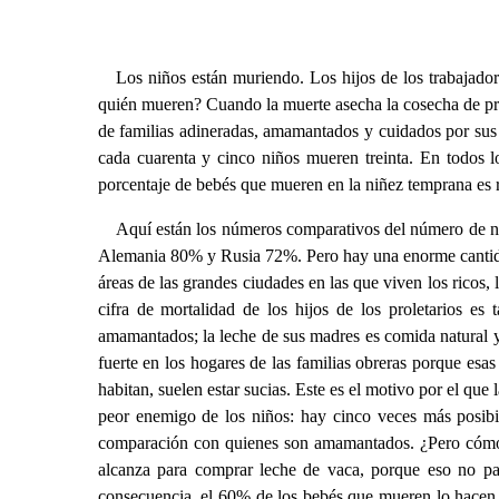
Los niños están muriendo. Los hijos de los trabajado
quién mueren? Cuando la muerte asecha la cosecha de pr
de familias adineradas, amamantados y cuidados por sus ni
cada cuarenta y cinco niños mueren treinta. En todos l
porcentaje de bebés que mueren en la niñez temprana es r
Aquí están los números comparativos del número de n
Alemania 80% y Rusia 72%. Pero hay una enorme cantidad 
áreas de las grandes ciudades en las que viven los ricos, 
cifra de mortalidad de los hijos de los proletarios es 
amamantados; la leche de sus madres es comida natural y 
fuerte en los hogares de las familias obreras porque esas
habitan, suelen estar sucias. Este es el motivo por el que
peor enemigo de los niños: hay cinco veces más posibi
comparación con quienes son amamantados. ¿Pero cómo la 
alcanza para comprar leche de vaca, porque eso no pa
consecuencia, el 60% de los bebés que mueren lo hacen 