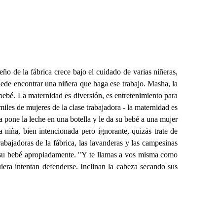
ño de la fábrica crece bajo el cuidado de varias niñeras,
puede encontrar una niñera que haga ese trabajo. Masha, la
 bebé. La maternidad es diversión, es entretenimiento para
e miles de mujeres de la clase trabajadora - la maternidad es
la pone la leche en una botella y le da su bebé a una mujer
 niña, bien intencionada pero ignorante, quizás trate de
abajadoras de la fábrica, las lavanderas y las campesinas
 a su bebé apropiadamente. "Y te llamas a vos misma como
era intentan defenderse. Inclinan la cabeza secando sus