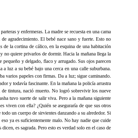
es, parteras y enfermeras. La madre se recuesta en una cama
n de agradecimiento. El bebé nace sano y fuerte. Esto no
de la cortina de cálico, en la esquina de una habitación
y no quiere privarlos de dormir. Hacia la mañana llega la
ue pequeño y delgado, flaco y arrugado. Sus ojos parecen
a a luz a su bebé bajo una cerca en una calle suburbana.
aba varios papeles con firmas. Da a luz; sigue caminando.
or y todavía fascinante. En la mañana la policía arrastra
a de tintura, nació muerto. No logró sobrevivir los nueve
asha tuvo suerte de salir viva. Pero a la mañana siguiente
s viven con ella? ¿Quién se aseguraría de que sus otros
e todo un cuerpo de sirvientes danzando a su alrededor. Si
do, eso ya es suficientemente malo. No hay nadie que cuide
 dicen, es sagrada. Pero esto es verdad solo en el caso de