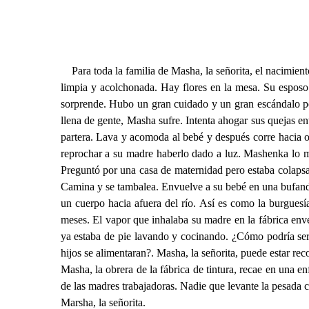
Para toda la familia de Masha, la señorita, el nacimien
limpia y acolchonada. Hay flores en la mesa. Su esposo 
sorprende. Hubo un gran cuidado y un gran escándalo por
llena de gente, Masha sufre. Intenta ahogar sus quejas e
partera. Lava y acomoda al bebé y después corre hacia o
reprochar a su madre haberlo dado a luz. Mashenka lo mi
Preguntó por una casa de maternidad pero estaba colapsad
Camina y se tambalea. Envuelve a su bebé en una bufanda.
un cuerpo hacia afuera del río. Así es como la burguesía
meses. El vapor que inhalaba su madre en la fábrica enven
ya estaba de pie lavando y cocinando. ¿Cómo podría ser
hijos se alimentaran?. Masha, la señorita, puede estar re
Masha, la obrera de la fábrica de tintura, recae en una e
de las madres trabajadoras. Nadie que levante la pesada c
Marsha, la señorita.