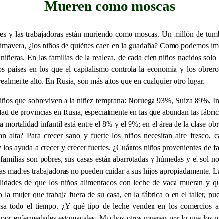
Mueren como moscas
res y las trabajadoras están muriendo como moscas. Un millón de tumb
imavera, ¿los niños de quiénes caen en la guadaña? Como podemos imagi
ñeras. En las familias de la realeza, de cada cien niños nacidos solo e
os países en los que el capitalismo controla la economía y los obrero
ealmente alto. En Rusia, son más altos que en cualquier otro lugar.
iños que sobreviven a la niñez temprana: Noruega 93%, Suiza 89%, In
de provincias en Rusia, especialmente en las que abundan las fábricas
la mortalidad infantil está entre el 8% y el 9%; en el área de la clase ob
tan alta? Para crecer sano y fuerte los niños necesitan aire fresco, c
los ayuda a crecer y crecer fuertes. ¿Cuántos niños provenientes de fam
 familias son pobres, sus casas están abarrotadas y húmedas y el sol no
 las madres trabajadoras no pueden cuidar a sus hijos apropiadamente. La 
lidades de que los niños alimentados con leche de vaca mueran y q
mujer que trabaja fuera de su casa, en la fábrica o en el taller, pued
sa todo el tiempo. ¿Y qué tipo de leche venden en los comercios a
por enfermedades estomacales. Muchos otros mueren por lo que los méd