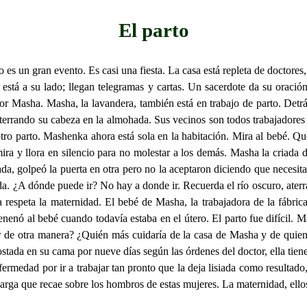
El parto
to es un gran evento. Es casi una fiesta. La casa está repleta de doctor
está a su lado; llegan telegramas y cartas. Un sacerdote da su oració
 Masha. Masha, la lavandera, también está en trabajo de parto. Detrás 
nterrando su cabeza en la almohada. Sus vecinos son todos trabajadores 
tro parto. Mashenka ahora está sola en la habitación. Mira al bebé. Q
ra y llora en silencio para no molestar a los demás. Masha la criada d
a, golpeó la puerta en otra pero no la aceptaron diciendo que necesit
 ¿A dónde puede ir? No hay a donde ir. Recuerda el río oscuro, aterrad
 respeta la maternidad. El bebé de Masha, la trabajadora de la fábric
enó al bebé cuando todavía estaba en el útero. El parto fue difícil. M
 de otra manera? ¿Quién más cuidaría de la casa de Masha y de quiene
costada en su cama por nueve días según las órdenes del doctor, ella tien
nfermedad por ir a trabajar tan pronto que la deja lisiada como resulta
arga que recae sobre los hombros de estas mujeres. La maternidad, ellos