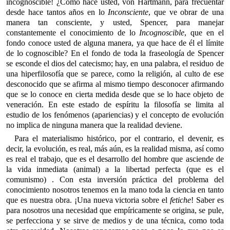
incognoscible! ¿Cómo hace usted, von Hartmann, para frecuentar
desde hace tantos años en lo
Inconsciente
, que ve obrar de una
manera tan consciente, y usted, Spencer, para manejar
constantemente el conocimiento de lo
Incognoscible
, que en el
fondo conoce usted de alguna manera, ya que hace de él el límite
de lo cognoscible? En el fondo de toda la fraseología de Spencer
se esconde el dios del catecismo; hay, en una palabra, el residuo de
una hiperfilosofía que se parece, como la religión, al culto de ese
desconocido que se afirma al mismo tiempo desconocer afirmando
que se lo conoce en cierta medida desde que se lo hace objeto de
veneración. En este estado de espíritu la filosofía se limita al
estudio de los fenómenos (apariencias) y el concepto de evolución
no implica de ninguna manera que la realidad deviene.
Para el materialismo histórico, por el contrario, el devenir, es
decir, la evolución, es real, más aún, es la realidad misma, así como
es real el trabajo, que es el desarrollo del hombre que asciende de
la vida inmediata (animal) a la libertad perfecta (que es el
comunismo) . Con esta inversión práctica del problema del
conocimiento nosotros tenemos en la mano toda la ciencia en tanto
que es nuestra obra. ¡Una nueva victoria sobre el
fetiche
! Saber es
para nosotros una necesidad que empíricamente se origina, se pule,
se perfecciona y se sirve de medios y de una técnica, como toda