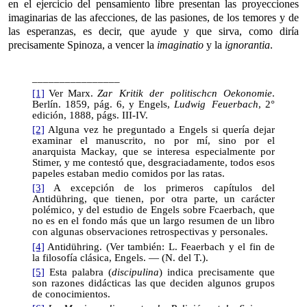
en el ejercicio del pensamiento libre presentan las proyecciones
imaginarias de las afecciones, de las pasiones, de los temores y de
las esperanzas, es decir, que ayude y que sirva, como diría
precisamente Spinoza, a vencer la
imaginatio
y la
ignorantia
.
________________
[1]
Ver Marx.
Zar Kritik der politischcn Oekonomie
.
Berlín. 1859, pág. 6, y Engels,
Ludwig Feuerbach
, 2°
edición, 1888, págs. III-IV.
[2]
Alguna vez he preguntado a Engels si quería dejar
examinar el manuscrito, no por mí, sino por el
anarquista Mackay, que se interesa especialmente por
Stimer, y me contestó que, desgraciadamente, todos esos
papeles estaban medio comidos por las ratas.
[3]
A excepción de los primeros capítulos del
Antidühring, que tienen, por otra parte, un carácter
polémico, y del estudio de Engels sobre Fcaerbach, que
no es en el fondo más que un largo resumen de un libro
con algunas observaciones retrospectivas y personales.
[4]
Antidühring. (Ver también: L. Feaerbach y el fin de
la filosofía clásica, Engels. — (N. del T.).
[5]
Esta palabra (
discipulina
) indica precisamente que
son razones didácticas las que deciden algunos grupos
de conocimientos.