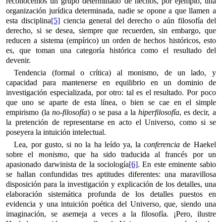
reconocemos un grupo determinado de hechos, por ejemplo, una
organización jurídica determinada, nadie se opone a que llamen a
esta disciplina
[5]
ciencia general del derecho o aún filosofía del
derecho, si se desea, siempre que recuerden, sin embargo, que
reducen a sistema (empírico) un orden de hechos históricos, esto
es, que toman una categoría histórica como el resultado del
devenir.
Tendencia (formal o crítica) al monismo, de un lado, y
capacidad para mantenerse en equilibrio en un dominio de
investigación especializada, por otro: tal es el resultado. Por poco
que uno se aparte de esta línea, o bien se cae en el simple
empirismo (la
no-filosofía
) o se pasa a la
hiperfilosofía
, es decir, a
la pretención de representarse en acto el Universo, como si se
poseyera la intuición intelectual.
Lea, por gusto, si no la ha leído ya, la
conferencia
de Haekel
sobre el
monismo
, que ha sido traducida al francés por un
apasionado darwinista de la sociología
[6]
. En este eminente sabio
se hallan confundidas tres aptitudes diferentes: una maravillosa
disposición para la investigación y explicación de los detalles, una
elaboración sistemática profunda de los detalles puestos en
evidencia y una intuición poética del Universo, que, siendo una
imaginación, se asemeja a veces a la filosofía. ¡Pero, ilustre