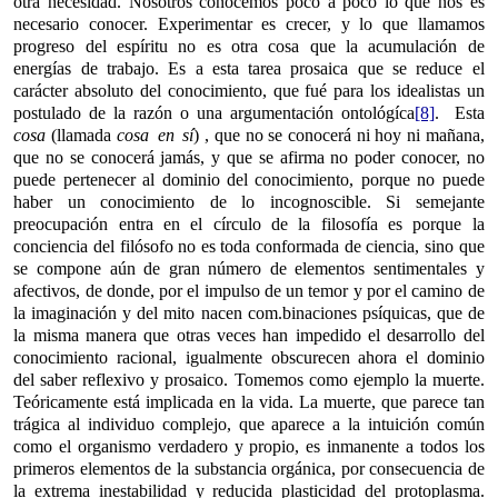
otra necesidad. Nosotros conocemos poco a poco lo que nos es
necesario conocer. Experimentar es crecer, y lo que llamamos
progreso del espíritu no es otra cosa que la acumulación de
energías de trabajo. Es a esta tarea prosaica que se reduce el
carácter absoluto del conocimiento, que fué para los idealistas un
postulado de la razón o una argumentación ontológíca
[8]
. Esta
cosa
(llamada
cosa en sí
) , que no se conocerá ni hoy ni mañana,
que no se conocerá jamás, y que se afirma no poder conocer, no
puede pertenecer al dominio del conocimiento, porque no puede
haber un conocimiento de lo incognoscible. Si semejante
preocupación entra en el círculo de la filosofía es porque la
conciencia del filósofo no es toda conformada de ciencia, sino que
se compone aún de gran número de elementos sentimentales y
afectivos, de donde, por el impulso de un temor y por el camino de
la imaginación y del mito nacen com.binaciones psíquicas, que de
la misma manera que otras veces han impedido el desarrollo del
conocimiento racional, igualmente obscurecen ahora el dominio
del saber reflexivo y prosaico. Tomemos como ejemplo la muerte.
Teóricamente está implicada en la vida. La muerte, que parece tan
trágica al individuo complejo, que aparece a la intuición común
como el organismo verdadero y propio, es inmanente a todos los
primeros elementos de la substancia orgánica, por consecuencia de
la extrema inestabilidad y reducida plasticidad del protoplasma.