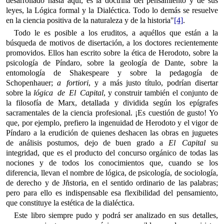
desarrollado hasta aquí, es la doctrina del pensamiento y de sus
leyes, la Lógica formal y la Dialéctica. Todo lo demás se resuelve
en la ciencia positiva de la naturaleza y de la historia"
[4]
.
Todo le es posible a los eruditos, a aquéllos que están a la
búsqueda de motivos de disertación, a los doctores recientemente
promovidos. Ellos han escrito sobre la ética de Herodoto, sobre la
psicología de Píndaro, sobre la geología de Dante, sobre la
entomología de Shakespeare y sobre la pedagogía de
Schopenhauer;
a fortiori
, y a más justo título, podrían disertar
sobre la
lógica de El Capital
, y construir también el conjunto de
la filosofía de Marx, detallada y dividida según los epígrafes
sacramentales de la ciencia profesional. ¡Es cuestión de gusto! Yo
que, por ejemplo, prefiero la ingenuidad de Herodoto y el vigor de
Píndaro a la erudición de quienes deshacen las obras en juguetes
de análisis postumos, dejo de buen grado a
El Capital
su
integridad, que es el producto del concurso orgánico de todas las
nociones y de todos los conocimientos que, cuando se los
diferencia, llevan el nombre de lógica, de psicología, de sociología,
de derecho y de Jñstoria, en el sentido ordinario de las palabras;
pero para ello es indispensable esa flexibilidad del pensamiento,
que constituye la estética de la dialéctica.
Este libro siempre pudo y podrá ser analizado en sus detalles,