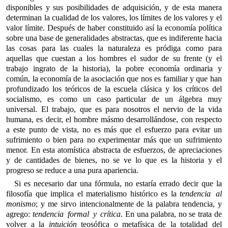
disponibles y sus posibilidades de adquisición, y de esta manera
determinan la cualidad de los valores, los límites de los valores y el
valor límite. Después de haber constituido así la economía política
sobre una base de generalidades abstractas, que es indiferente hacia
las cosas para las cuales la naturaleza es pródiga como para
aquellas que cuestan a los hombres el sudor de su frente (y el
trabajo ingrato de la historia), la pobre economía ordinaria y
común, la economía de la asociación que nos es familiar y que han
profundizado los teóricos de la escuela clásica y los críticos del
socialismo, es como un caso particular de un álgebra muy
universal. El trabajo, que es para nosotros el nervio de la vida
humana, es decir, el hombre másmo desarrollándose, con respecto
a este punto de vista, no es más que el esfuerzo para evitar un
sufrimiento o bien para no experimentar más que un sufrimiento
menor. En esta atomística abstracta de esfuerzos, de apreciaciones
y de cantidades de bienes, no se ve lo que es la historia y el
progreso se reduce a una pura apariencia.
Si es necesario dar una fórmula, no estaría errado decir que la
filosofía que implica el materialismo histórico es la
tendencia al
monismo
; y me sirvo intencionalmente de la palabra tendencia, y
agrego:
tendencia formal y crítica
. En una palabra, no se trata de
volver a la
intuición
teosófica o metafísica de la totalidad del