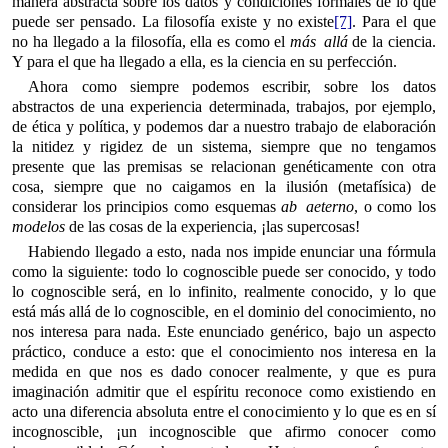
manera abstracta sobre los datos y condiciones formales de lo que
puede ser pensado. La filosofía existe y no existe
[7]
. Para el que
no ha llegado a la filosofía, ella es como el
más allá
de la ciencia.
Y para el que ha llegado a ella, es la ciencia en su perfección.
Ahora como siempre podemos escribir, sobre los datos
abstractos de una experiencia determinada, trabajos, por ejemplo,
de ética y política, y podemos dar a nuestro trabajo de elaboración
la nitidez y rigidez de un sistema, siempre que no tengamos
presente que las premisas se relacionan genéticamente con otra
cosa, siempre que no caigamos en la ilusión (metafísica) de
considerar los principios como esquemas
ab aeterno
, o como los
modelos
de las cosas de la experiencia, ¡las supercosas!
Habiendo llegado a esto, nada nos impide enunciar una fórmula
como la siguiente: todo lo cognoscible puede ser conocido, y todo
lo cognoscible será, en lo infinito, realmente conocido, y lo que
está más allá de lo cognoscible, en el dominio del conocimiento, no
nos interesa para nada. Este enunciado genérico, bajo un aspecto
práctico, conduce a esto: que el conocimiento nos interesa en la
medida en que nos es dado conocer realmente, y que es pura
imaginación admitir que el espíritu reconoce como existiendo en
acto una diferencia absoluta entre el conocimiento y lo que es en sí
incognoscible, ¡un incognoscible que afirmo conocer como