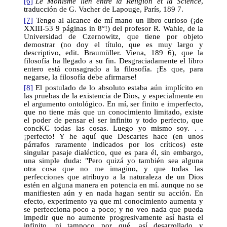
[6]
Le Monisme lien entre la Religión et la Science
,
traducción de G. Vacher de Lapouge, París, 189 7.
[7]
Tengo al alcance de mí mano un libro curioso (¡de
XXIII-53 9 páginas in 8°!) del profesor R. Wahle, de la
Universidad de Czernowitz, que tiene por objeto
demostrar (no doy el título, que es muy largo y
descriptivo, edit. Braumüller. Viena, 189 6), que la
filosofía ha llegado a su fin. Desgraciadamente el libro
entero está consagrado a la filosofía. ¡Es que, para
negarse, la filosofía debe afirmarse!
[8]
El postulado de lo absoluto estaba aún implícito en
las pruebas de la existencia de Dios, y especialmente en
el argumento ontológico. En mí, ser finito e imperfecto,
que no tiene más que un conocimiento limitado, existe
el poder de pensar el ser infinito y todo perfecto, que
concKC todas las cosas. Luego yo mismo soy. . .
¡perfecto! Y he aquí que Descartes hace (en unos
párrafos raramente indicados por los críticos) este
singular pasaje dialéctico, que es para él, sin embargo,
una simple duda: "Pero quizá yo también sea alguna
otra cosa que no me imagino, y que todas las
perfecciones que atribuyo a la naturaleza de un Dios
estén en alguna manera en potencia en mí. aunque no se
manifiesten aún y en nada hagan sentir su acción. En
efecto, experimento ya que mi conocimiento aumenta y
se perfecciona poco a poco; y no veo nada que pueda
impedir que no aumente progresivamente así hasta el
infinito, ni tampoco por qué, así desarrollado y