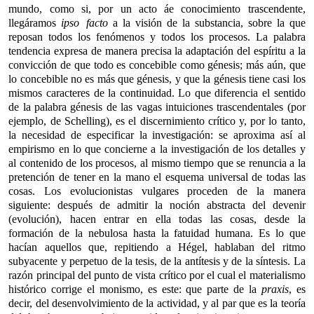
mundo, como si, por un acto áe conocimiento trascendente,
llegáramos
ipso facto
a la visión de la substancia, sobre la que
reposan todos los fenómenos y todos los procesos. La palabra
tendencia expresa de manera precisa la adaptación del espíritu a la
convicción de que todo es concebible como génesis; más aún, que
lo concebible no es más que génesis, y que la génesis tiene casi los
mismos caracteres de la continuidad. Lo que diferencia el sentido
de la palabra génesis de las vagas intuiciones trascendentales (por
ejemplo, de Schelling), es el discernimiento crítico y, por lo tanto,
la necesidad de especificar la investigación: se aproxima así al
empirismo en lo que concierne a la investigación de los detalles y
al contenido de los procesos, al mismo tiempo que se renuncia a la
pretención de tener en la mano el esquema universal de todas las
cosas. Los evolucionistas vulgares proceden de la manera
siguiente: después de admitir la noción abstracta del devenir
(evolución), hacen entrar en ella todas las cosas, desde la
formación de la nebulosa hasta la fatuidad humana. Es lo que
hacían aquellos que, repitiendo a Hégel, hablaban del ritmo
subyacente y perpetuo de la tesis, de la antítesis y de la síntesis. La
razón principal del punto de vista crítico por el cual el materialismo
histórico corrige el monismo, es este: que parte de la
praxis
, es
decir, del desenvolvimiento de la actividad, y al par que es la teoría