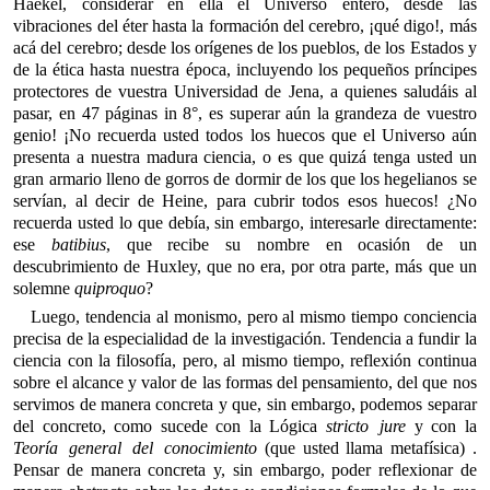
Haekel, considerar en ella el Universo entero, desde las
vibraciones del éter hasta la formación del cerebro, ¡qué digo!, más
acá del cerebro; desde los orígenes de los pueblos, de los Estados y
de la ética hasta nuestra época, incluyendo los pequeños príncipes
protectores de vuestra Universidad de Jena, a quienes saludáis al
pasar, en 47 páginas in 8°, es superar aún la grandeza de vuestro
genio! ¡No recuerda usted todos los huecos que el Universo aún
presenta a nuestra madura ciencia, o es que quizá tenga usted un
gran armario lleno de gorros de dormir de los que los hegelianos se
servían, al decir de Heine, para cubrir todos esos huecos! ¿No
recuerda usted lo que debía, sin embargo, interesarle directamente:
ese
batibius
, que recibe su nombre en ocasión de un
descubrimiento de Huxley, que no era, por otra parte, más que un
solemne
quiproquo
?
Luego, tendencia al monismo, pero al mismo tiempo conciencia
precisa de la especialidad de la investigación. Tendencia a fundir la
ciencia con la filosofía, pero, al mismo tiempo, reflexión continua
sobre el alcance y valor de las formas del pensamiento, del que nos
servimos de manera concreta y que, sin embargo, podemos separar
del concreto, como sucede con la Lógica
stricto jure
y con la
Teoría general del conocimiento
(que usted llama metafísica) .
Pensar de manera concreta y, sin embargo, poder reflexionar de