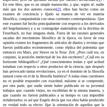
En este libro, que es un simple manuscrito, y que, según sé, nadie
más que los dos autores conocen
[2]
, ellos han hecho como un
examen de conciencia y fijado su manera de ver en materia
filosófica, comparándola con otras corrientes contemporáneas. Que
este examen fué hecho principalmente con respecto a los derivados
del hegelianismo) y a su contragolpe materialista en la doctrina de
Feuerbach, no hay ninguna duda. Fuera de las razones generales
sacadas del movimiento filosófico de la época, en favor de esta
opinión existen los fragmentos de artículos de diarios y revistas que
fueron publicados recientemente, como réplica del polemista que
entonces era Marx, por Struve en la
Neue Zeit
. ¿Pero cuál era, en
conjunto, la posición intelectual de los dos escritores? ¿Cuál era su
horizonte bibliográfico? ¿Qué conocimientos tenían y qué actitud
tomaban con respecto a otros productos de la ciencia, que después
han provocado tantas revoluciones, ya en el dominio de la filosofía
natural como en el de la filosofía histórica? A todas estas cuestiones
no es posible responder con exactitud, máxime si se comprende,
por otra parte, que nadie siente haber publicado en su juventud
trabajos que, cuando viejos, no escribirían de la misma manera, y
que cuando no fueron publicados a su tiempo es casi imposible
reelaborarlos; es así que Engels decía que esa obra había producido
en verdad todo su efecto: fijar la orientación de aquellos que la