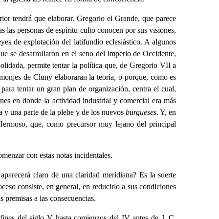
terior tendrá que elaborar. Gregorio el Grande, que parece
s las personas de espíritu culto conocen por sus visiones,
es de explotación del latifundio eclesiástico. A algunos
que se desarrollaron en el seno del imperio de Occidente,
lidada, permite tentar la política que, de Gregorio VII a
 monjes de Cluny elaboraran la teoría, o porque, como es
ara tentar un gran plan de organización, centra el cual,
nes en donde la actividad industrial y comercial era más
ana y una parte de la plebe y de los nuevos
burgueses
. Y, en
 Hermoso, que, como precursor muy lejano del principal
omenzar con estas notas incidentales.
 aparecerá claro de una claridad meridiana? Es la suerte
oceso consiste, en general, en reducirlo a sus condiciones
as premisas a las consecuencias.
fines del siglo V hasta comienzos del IV antes de J. C,