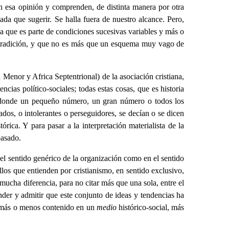
enen esa opinión y comprenden, de distinta manera por otra
ada que sugerir. Se halla fuera de nuestro alcance. Pero,
ia que es parte de condiciones sucesivas variables y más o
 tradición, y que no es más que un esquema muy vago de
 Menor y Africa Septentrional) de la asociación cristiana,
ncias político-sociales; todas estas cosas, que es historia
en donde un pequeño número, un gran número o todos los
dos, o intolerantes o perseguidores, se decían o se dicen
órica. Y para pasar a la interpretación materialista de la
pasado.
 el sentido genérico de la organización como en el sentido
llos que entienden por cristianismo, en sentido exclusivo,
mucha diferencia, para no citar más que una sola, entre el
ender y admitir que este conjunto de ideas y tendencias ha
é más o menos contenido en un
medio
histórico-social, más