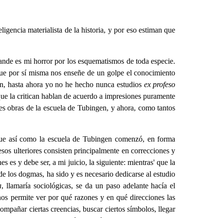
eligencia materialista de la historia, y por eso estiman que
ande es mi horror por los esquematismos de toda especie.
que por sí misma nos enseñe de un golpe el conocimiento
ien, hasta ahora yo no he hecho nunca estudios
ex profeso
s que la critican hablan de acuerdo a impresiones puramente
les obras de la escuela de Tubingen, y ahora, como tantos
que así como la escuela de Tubingen comenzó, en forma
esos ulteriores consisten principalmente en correcciones y
es y debe ser, a mi juicio, la siguiente: mientras' que la
de los dogmas, ha sido y es necesario dedicarse al estudio
a
, llamaría sociológicas, se da un paso adelante hacía el
 nos permite ver por qué razones y en qué direcciones las
compañar ciertas creencias, buscar ciertos símbolos, llegar