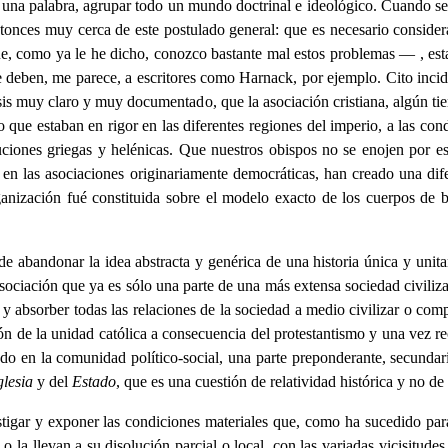
una palabra, agrupar todo un mundo doctrinal e ideológico. Cuando se 
entonces muy cerca de este postulado general: que es necesario conside
 como ya le he dicho, conozco bastante mal estos problemas — , esta c
e deben, me parece, a escritores como Harnack, por ejemplo. Cito incide
sis muy claro y muy documentado, que la asociación cristiana, algún t
 que estaban en rigor en las diferentes regiones del imperio, a las co
ituciones griegas y helénicas. Que nuestros obispos no se enojen por e
e, en las asociaciones originariamente democráticas, han creado una dif
ización fué constituida sobre el modelo exacto de los cuerpos de ba
abandonar la idea abstracta y genérica de una historia única y unitaria 
asociación que ya es sólo una parte de una más extensa sociedad civiliz
r y absorber todas las relaciones de la sociedad a medio civilizar o co
ón de la unidad católica a consecuencia del protestantismo y una vez re
o en la comunidad político-social, una parte preponderante, secundari
glesia
y del
Estado
, que es una cuestión de relatividad histórica y no de
estigar y exponer las condiciones materiales que, como ha sucedido par
 o la llevan a su disolución parcial o local, con las variadas vicisitude