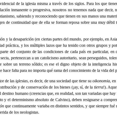
ovidencial de la iglesia misma a través de los siglos. Para los que ti
velación inmanente o progresiva, nosotros no tenemos nada que decir, n
ristianismo, sabiendo y reconociendo que tienen en sus manos una mater
gen de continuidad que de ella se forman reposa sobre una muy débil
ión y la desaparición (en ciertas partes del mundo, por ejemplo, en Asia
idad práctica, y los múltiples lazos que ha tenido con otros grupos y pote
 parte del conjunto de las condiciones de cada país en particular, 
cta, pertenezcan a un catolicismo autoritario, sean perseguidos, tolera
sobre un terreno sólido; es ese el digno objeto de la inteligencia hist
ue hace falta para no importa qué rama del conocimiento de la vida del 
jor de las
iglesias
, es decir, de una sociedad que tiene su
oikonomia
, en
tribución y de conservación de los bienes (¡ay, sí, de la
tierra
!). Aque
 destino humano (creencias que, en realidad, son tan variadas que hay 
rento y el determinismo absoluto de Calvino), deben resignarse a compr
ión
que continuamente variaba en distintos sentidos, y que siempre fu
erida de los neologistas.