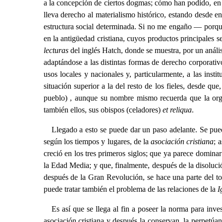
a la concepción de ciertos dogmas; cómo han podido, en 
lleva derecho al materialismo histórico, estando desde 
estructura social determinada. Si no me engaño — porque,
en la antigüedad cristiana, cuyos productos principales s
lecturas
del inglés Hatch, donde se muestra, por un análi
adaptándose a las distintas formas de derecho corporativo
usos locales y nacionales y, particularmente, a las inst
situación superior a la del resto de los fieles, desde qu
pueblo) , aunque su nombre mismo recuerda que la organ
también ellos, sus obispos (celadores)
et reliqua
.
Llegado a esto se puede dar un paso adelante. Se puede 
según los tiempos y lugares, de la
asociación cristiana
; 
creció en los tres primeros siglos; que ya parece domina
la Edad Media; y que, finalmente, después de la disoluci
después de la Gran Revolución, se hace una parte del tod
puede tratar también el problema de las relaciones de la
I
Es así que se llega al fin a poseer la norma para inv
asociación cristiana y después la conservan, la perpetúan