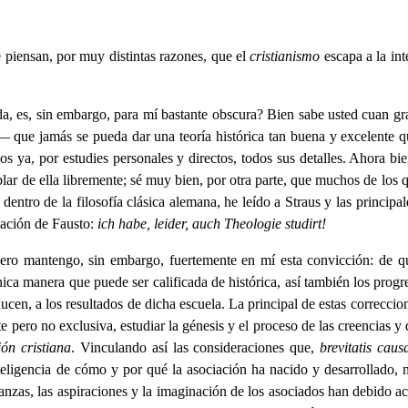
e piensan, por muy distintas razones, que el
cristianismo
escapa a la int
a, es, sin embargo, para mí bastante obscura? Bien sabe usted cuan gr
 — que jamás se pueda dar una teoría histórica tan buena y excelente 
os ya, por estudies personales y directos, todos sus detalles. Ahora b
hablar de ella libremente; sé muy bien, por otra parte, que muchos de lo
entro de la filosofía clásica alemana, he leído a Straus y las principa
mación de Fausto:
ich habe, leider, auch Theologie studirt!
ero mantengo, sin embargo, fuertemente en mí esta convicción: de 
única manera que puede ser calificada de histórica, así también los progr
n, a los resultados de dicha escuela. La principal de estas correcciones 
ero no exclusiva, estudiar la génesis y el proceso de las creencias y 
ión cristiana
. Vinculando así las consideraciones que,
brevitatis caus
inteligencia de cómo y por qué la asociación ha nacido y desarrollado,
eranzas, las aspiraciones y la imaginación de los asociados han debido a