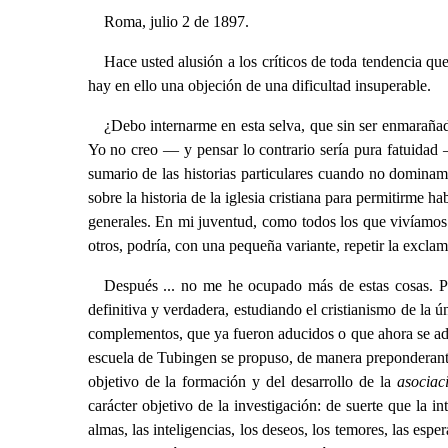
Roma, julio 2 de 1897.
Hace usted alusión a los críticos de toda tendencia qu
hay en ello una objeción de una dificultad insuperable.
¿Debo internarme en esta selva, que sin ser enmarañad
Yo no creo — y pensar lo contrario sería pura fatuidad
sumario de las historias particulares cuando no dominam
sobre la historia de la iglesia cristiana para permitirme 
generales. En mi juventud, como todos los que vivíamos d
otros, podría, con una pequeña variante, repetir la excla
Después ... no me he ocupado más de estas cosas. P
definitiva y verdadera, estudiando el cristianismo de la 
complementos, que ya fueron aducidos o que ahora se aduce
escuela de Tubingen se propuso, de manera preponderante p
objetivo de la formación y del desarrollo de la
asociac
carácter objetivo de la investigación: de suerte que la 
almas, las inteligencias, los deseos, los temores, las esp