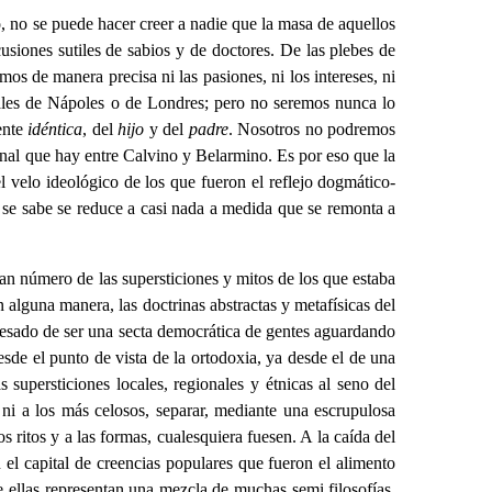
, no se puede hacer creer a nadie que la masa de aquellos
usiones sutiles de sabios y de doctores. De las plebes de
os de manera precisa ni las pasiones, ni los intereses, ni
tuales de Nápoles o de Londres; pero no seremos nunca lo
ente
idéntica
, del
hijo
y del
padre
. Nosotros no podremos
trinal que hay entre Calvino y Belarmino. Es por eso que la
l velo ideológico de los que fueron el reflejo dogmático-
ue se sabe se reduce a casi nada a medida que se remonta a
an número de las supersticiones y mitos de los que estaba
 alguna manera, las doctrinas abstractas y metafísicas del
 cesado de ser una secta democrática de gentes aguardando
esde el punto de vista de la ortodoxia, ya desde el de una
supersticiones locales, regionales y étnicas al seno del
 ni a los más celosos, separar, mediante una escrupulosa
 ritos y a las formas, cualesquiera fuesen. A la caída del
el capital de creencias populares que fueron el alimento
e ellas representan una mezcla de muchas semi filosofías.