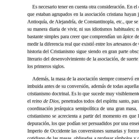
Es necesario tener en cuenta otra consideración. En el
que estaban agrupados en la asociación cristiana hayan j
Antioquía, de Alejandría, de Constantinopla, etc., que se
su manera diaria de vivir, ni sus idiotismos habituales
bastante simples para creer que comprendían un ápice de
medir la diferencia real que existió entre los artesanos d
historia del Cristianismo sigue siendo en gran parte obs
literario del desenvolvimiento de la asociación, de suert
los primeros siglos.
Además, la masa de la asociación siempre conservó en s
imbuida antes de su conversión, además de todas aquellas 
cristianismo doctrinal. Es lo que sucede muy visiblement
el
reino de Dios
, penetrados todos del espíritu santo, pa
coordinación jerárquica semipolítica de una gran masa, 
cristianismo se acrecienta a partir del momento en que l
depuración, los que podían ser persuadidos por una enseña
Imperio de Occidente las conversiones sumarias y forzos
cotidiano de las masas, obligadas a profesar símbolos y 