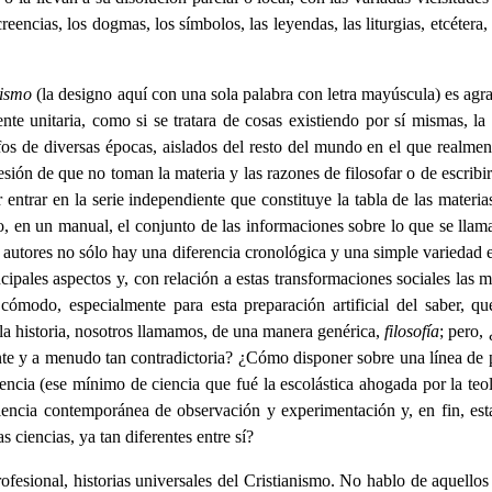
eencias, los dogmas, los símbolos, las leyendas, las liturgias, etcéter
nismo
(la designo aquí con una sola palabra con letra mayúscula) es agrav
 unitaria, como si se tratara de cosas existiendo por sí mismas, la 
fos de diversas épocas, aislados del resto del mundo en el que realmen
esión de que no toman la materia y las razones de filosofar o de escribi
r entrar en la serie independiente que constituye la tabla de las mater
 en un manual, el conjunto de las informaciones sobre lo que se llama 
s autores no sólo hay una diferencia cronológica y una simple variedad 
ncipales aspectos y, con relación a estas transformaciones sociales las m
 cómodo, especialmente para esta preparación artificial del saber, q
 la historia, nosotros llamamos, de una manera genérica,
filosofía
; pero,
te y a menudo tan contradictoria? ¿Cómo disponer sobre una línea de pr
iencia (ese mínimo de ciencia que fué la escolástica ahogada por la teol
iencia contemporánea de observación y experimentación y, en fin, esta 
 ciencias, ya tan diferentes entre sí?
rofesional, historias universales del Cristianismo. No hablo de aquello