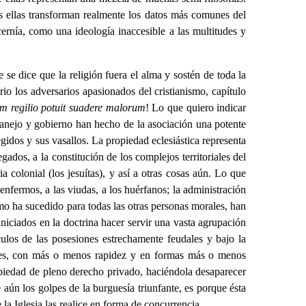
és ellas transforman realmente los datos más comunes del
ernía, como una ideología inaccesible a las multitudes y
e dice que la religión fuera el alma y sostén de toda la
io los adversarios apasionados del cristianismo, capítulo
m regilio potuit suadere malorum
! Lo que quiero indicar
manejo y gobierno han hecho de la asociación una potente
egidos y sus vasallos. La propiedad eclesiástica representa
gados, a la constitución de los complejos territoriales del
a colonial (los jesuítas), y así a otras cosas aún. Lo que
enfermos, a las viudas, a los huérfanos; la administración
mo ha sucedido para todas las otras personas morales, han
niciados en la doctrina hacer servir una vasta agrupación
ulos de las posesiones estrechamente feudales y bajo la
fases, con más o menos rapidez y en formas más o menos
opiedad de pleno derecho privado, haciéndola desaparecer
 aún los golpes de la burguesía triunfante, es porque ésta
la Iglesia las realice en forma de concurrencia.