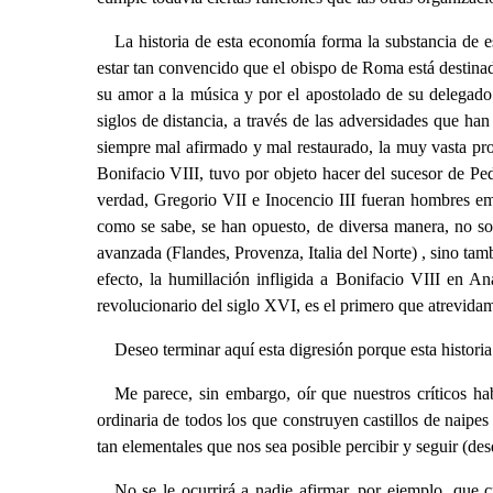
La historia de esta economía forma la substancia de es
estar tan convencido que el obispo de Roma está destinado
su amor a la música y por el apostolado de su delegado 
siglos de distancia, a través de las adversidades que ha
siempre mal afirmado y mal restaurado, la muy vasta prop
Bonifacio VIII, tuvo por objeto hacer del sucesor de Pe
verdad, Gregorio VII e Inocencio III fueran hombres emi
como se sabe, se han opuesto, de diversa manera, no sol
avanzada (Flandes, Provenza, Italia del Norte) , sino tambi
efecto, la humillación infligida a Bonifacio VIII en 
revolucionario del siglo XVI, es el primero que atrevidam
Deseo terminar aquí esta digresión porque esta histori
Me parece, sin embargo, oír que nuestros críticos ha
ordinaria de todos los que construyen castillos de naipes
tan elementales que nos sea posible percibir y seguir (de
No se le ocurrirá a nadie afirmar, por ejemplo, que