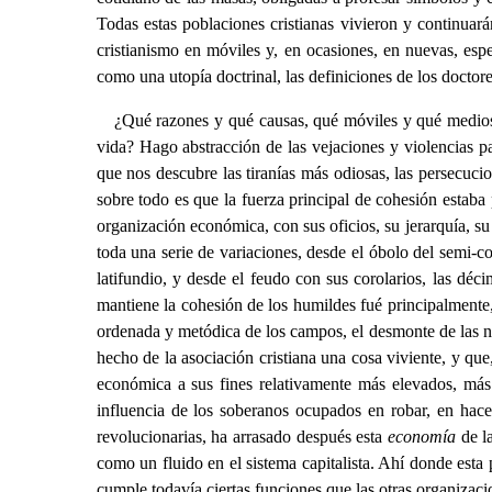
Todas estas poblaciones cristianas vivieron y continuar
cristianismo en móviles y, en ocasiones, en nuevas, esp
como una utopía doctrinal, las definiciones de los doctores
¿Qué razones y qué causas, qué móviles y qué medios 
vida? Hago abstracción de las vejaciones y violencias pa
que nos descubre las tiranías más odiosas, las persecuci
sobre todo es que la fuerza principal de cohesión estab
organización económica, con sus oficios, su jerarquía, su 
toda una serie de variaciones, desde el óbolo del semi-com
latifundio, y desde el feudo con sus corolarios, las déci
mantiene la cohesión de los humildes fué principalmente, 
ordenada y metódica de los campos, el desmonte de las nu
hecho de la asociación cristiana una cosa viviente, y qu
económica a sus fines relativamente más elevados, más 
influencia de los soberanos ocupados en robar, en hac
revolucionarias, ha arrasado después esta
economía
de la
como un fluido en el sistema capitalista. Ahí donde esta 
cumple todavía ciertas funciones que las otras organizacio