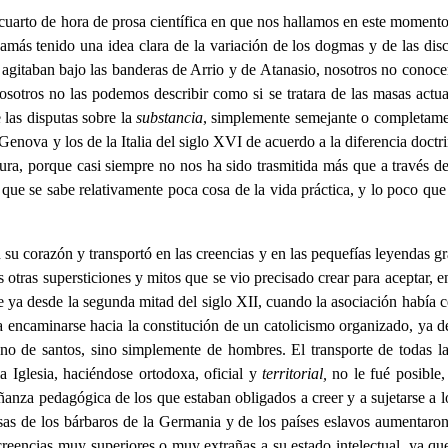
 cuarto de hora de prosa científica en que nos hallamos en este momento
amás tenido una idea clara de la variación de los dogmas y de las disc
 agitaban bajo las banderas de Arrio y de Atanasio, nosotros no conocem
; nosotros no las podemos describir como si se tratara de las masas ac
 las disputas sobre la
substancia
, simplemente semejante o completam
e Genova y los de la Italia del siglo XVI de acuerdo a la diferencia doc
cura, porque casi siempre no nos ha sido trasmitida más que a través de
e que se sabe relativamente poca cosa de la vida práctica, y lo poco q
u corazón y transportó en las creencias y en las pequefías leyendas gr
otras supersticiones y mitos que se vio precisado crear para aceptar, en
e ya desde la segunda mitad del siglo XII, cuando la asociación había
ra encaminarse hacia la constitución de un catolicismo organizado, ya d
no de santos, sino simplemente de hombres. El transporte de todas las 
a Iglesia, haciéndose ortodoxa, oficial y
territorial,
no le fué posible,
nza pedagógica de los que estaban obligados a creer y a sujetarse a los
as de los bárbaros de la Germania y de los países eslavos aumentaron 
creencias muy superiores o muy extrañas a su estado intelectual, ya qu