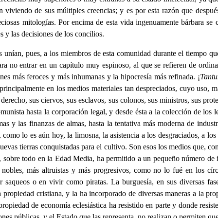
án viviendo de sus múltiples creencias; y es por esta razón que despu
eciosas mitologías. Por encima de esta vida ingenuamente bárbara se c
 y las decisiones de los concilios.
unían, pues, a los miembros de esta comunidad durante el tiempo que s
ra no entrar en un capítulo muy espinoso, al que se refieren de ordinar
ones más feroces y más inhumanas y la hipocresía más refinada. ¡
Tantu
a principalmente en los medios materiales tan despreciados, cuyo uso, 
derecho, sus ciervos, sus esclavos, sus colonos, sus ministros, sus prot
unista hasta la corporación legal, y desde ésta a la colección de los le
mas y las finanzas de almas, hasta la tentativa más moderna de industri
como lo es aún hoy, la limosna, la asistencia a los desgraciados, a los 
evas tierras conquistadas para el cultivo. Son esos los medios que, co
e, sobre todo en la Edad Media, ha permitido a un pequeño número de i
nobles, más altruistas y más progresivos, como no lo fué en los círc
er saqueos o en vivir como piratas. La burguesía, en sus diversas 
 propiedad cristiana, y la ha incorporado de diversas maneras a la pr
propiedad de economía eclesiástica ha resistido en parte y donde resiste
nes públicas, y el Estado que las representa, no realizan o permiten que 