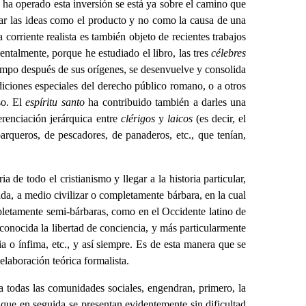
ha operado esta inversión se está ya sobre el camino que
rar las ideas como el producto y no como la causa de una
orriente realista es también objeto de recientes trabajos
ntalmente, porque he estudiado el libro, las tres
célebres
iempo después de sus orígenes, se desenvuelve y consolida
ndiciones especiales del derecho público romano, o a otros
so. El
espíritu santo
ha contribuido también a darles una
erenciación jerárquica entre
clérigos
y
laicos
(es decir, el
rqueros, de pescadores, de panaderos, etc., que tenían,
de todo el cristianismo y llegar a la historia particular,
ada, a medio civilizar o completamente bárbara, en la cual
mpletamente semi-bárbaras, como en el Occidente latino de
conocida la libertad de conciencia, y más particularmente
a o ínfima, etc., y así siempre. Es de esta manera que se
 elaboración teórica formalista.
a todas las comunidades sociales, engendran, primero, la
s que en seguida se presentan evidentemente sin dificultad