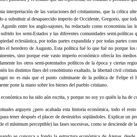
ta interpretación de las variaciones del cristianismo, que la crítica ul
 a substituir al desaparecido imperio de Occidente, Gregorio, que toda
Agustín entre los anglo-sajones, ha redactado como economista las ley
n sufrido los semi-Estados y las diferentes comunidades semi-políticas 
iedad eclesiástica, por todas partes expandida y por todas partes conso
dro el heredero de Augusto. Esta política fué lo que fué no porque los
nentes, sino porque este vasto imperio económico ofrecía los medios p
amente los otros semi-potentados políticos de la época y ciertas regio
én los distintos fines del cenobitismo exaltado, la libertad civil cristi
Anagni no es más que el punto culminante de la política de Felipe el
ente pone la mano sobre los bienes del pueblo cristiano.
a económica no ha sido aún escrita, y porque no soy yo quién la ha de c
bituales arguyen ¿pero acabada esta historia económica, todo el resto
 para tener después el placer de destruirlos soplándoles. Explicar un pr
sde el mínimum perceptible) las fases sucesivas, como se desciende de l
 cuando se conozca a fondo la estructura económica de Atenas, desde 