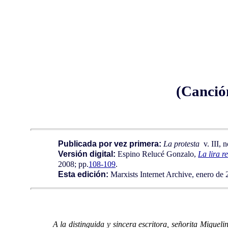
(Canció
Publicada por vez primera:
La protesta
v. III, 
Versión digital:
Espino Relucé Gonzalo,
La lira r
2008; pp.
108-109
.
Esta edición:
Marxists Internet Archive, enero de 
A la distinguida y sincera escritora, señorita Migue